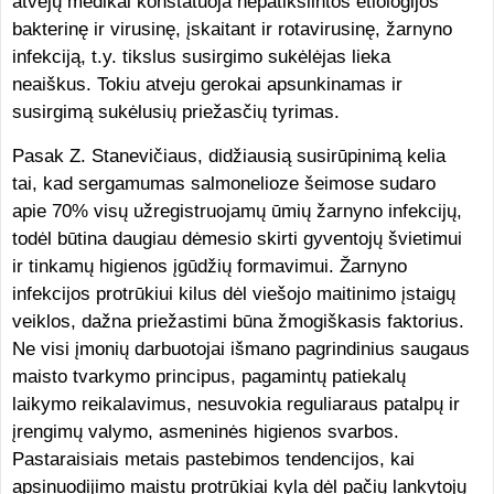
atvejų medikai konstatuoja nepatikslintos etiologijos
bakterinę ir virusinę, įskaitant ir rotavirusinę, žarnyno
infekciją, t.y. tikslus susirgimo sukėlėjas lieka
neaiškus. Tokiu atveju gerokai apsunkinamas ir
susirgimą sukėlusių priežasčių tyrimas.
Pasak Z. Stanevičiaus, didžiausią susirūpinimą kelia
tai, kad sergamumas salmonelioze šeimose sudaro
apie 70% visų užregistruojamų ūmių žarnyno infekcijų,
todėl būtina daugiau dėmesio skirti gyventojų švietimui
ir tinkamų higienos įgūdžių formavimui. Žarnyno
infekcijos protrūkiui kilus dėl viešojo maitinimo įstaigų
veiklos, dažna priežastimi būna žmogiškasis faktorius.
Ne visi įmonių darbuotojai išmano pagrindinius saugaus
maisto tvarkymo principus, pagamintų patiekalų
laikymo reikalavimus, nesuvokia reguliaraus patalpų ir
įrengimų valymo, asmeninės higienos svarbos.
Pastaraisiais metais pastebimos tendencijos, kai
apsinuodijimo maistu protrūkiai kyla dėl pačių lankytojų