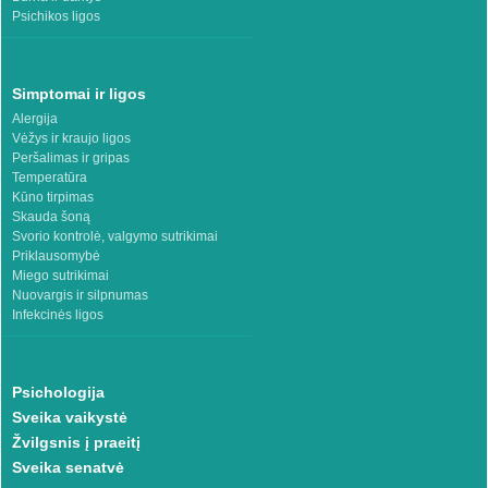
Psichikos ligos
Simptomai ir ligos
Alergija
Vėžys ir kraujo ligos
Peršalimas ir gripas
Temperatūra
Kūno tirpimas
Skauda šoną
Svorio kontrolė, valgymo sutrikimai
Priklausomybė
Miego sutrikimai
Nuovargis ir silpnumas
Infekcinės ligos
Psichologija
Sveika vaikystė
Žvilgsnis į praeitį
Sveika senatvė