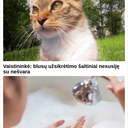
Vaistininkė: blusų užsikrėtimo šaltiniai nesusiję
su nešvara