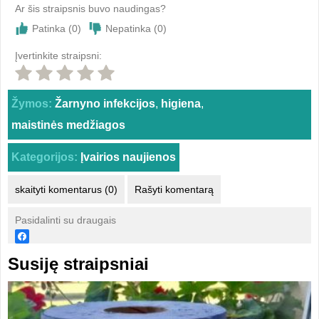
Ar šis straipsnis buvo naudingas?
Patinka (
0
)
Nepatinka (
0
)
Įvertinkite straipsni:
Žymos:
Žarnyno infekcijos
,
higiena
,
maistinės medžiagos
Kategorijos:
Įvairios naujienos
skaityti komentarus (0)
Rašyti komentarą
Pasidalinti su draugais
Susiję straipsniai