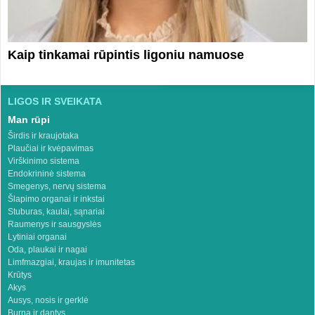
Kaip tinkamai rūpintis ligoniu namuose
LIGOS IR SVEIKATA
Man rūpi
Širdis ir kraujotaka
Plaučiai ir kvėpavimas
Virškinimo sistema
Endokrininė sistema
Smegenys, nervų sistema
Šlapimo organai ir inkstai
Stuburas, kaulai, sąnariai
Raumenys ir sausgyslės
Lytiniai organai
Oda, plaukai ir nagai
Limfmazgiai, kraujas ir imunitetas
Krūtys
Akys
Ausys, nosis ir gerklė
Burna ir dantys