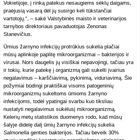
Vokietijoje, į rinką patekus nesaugiems sėklų daigams,
praėjusią vasarą dėl jų susirgo keli tūkstančiai
vartotojų.“, – sakė Valstybinės maisto ir veterinarijos
tarnybos direktoriaus pavaduotojas Zenonas
Stanevičius.
Ūmius žarnyno infekcijų protrūkius sukelia plačiai
mūsų aplinkoje paplitę mikroorganizmai – bakterijos ir
virusai. Nors daugelis jų visiškai nepavojingi, tačiau yra
ir tokių, kurie patekę į organizmą gali sukelti įvairius
negalavimus – karščiavimą, pykinimą, viduriavimą. Šie
požymiai būdingi praktiškai visoms patogeninių
mikroorganizmų sukeltoms ūmioms žarnyno
infekcijoms, todėl ypatingai svarbu kuo tiksliau
nustatyti negalavimus sukėlusį mikroorganizmą.
Kelerių metų statistikos duomenys rodo, kad mūsų
šalyje didelę dalį ūmių žarnyno infekcijų sukelia
Salmonella
genties bakterijos. Tačiau beveik 30%