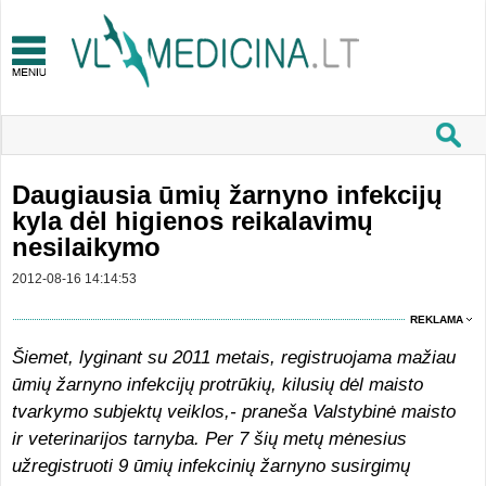
Daugiausia ūmių žarnyno infekcijų
kyla dėl higienos reikalavimų
nesilaikymo
2012-08-16 14:14:53
REKLAMA
Šiemet, lyginant su 2011 metais, registruojama mažiau
ūmių žarnyno infekcijų protrūkių, kilusių dėl maisto
tvarkymo subjektų veiklos,- praneša Valstybinė maisto
ir veterinarijos tarnyba. Per 7 šių metų mėnesius
užregistruoti 9 ūmių infekcinių žarnyno susirgimų