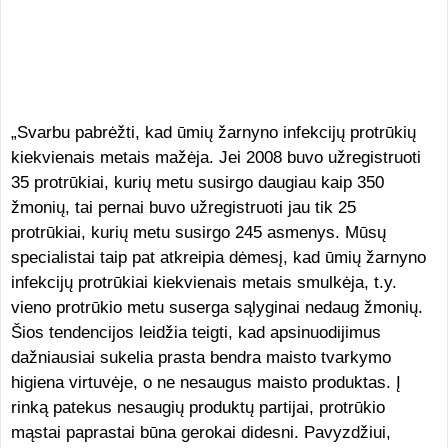
„Svarbu pabrėžti, kad ūmių žarnyno infekcijų protrūkių
kiekvienais metais mažėja. Jei 2008 buvo užregistruoti
35 protrūkiai, kurių metu susirgo daugiau kaip 350
žmonių, tai pernai buvo užregistruoti jau tik 25
protrūkiai, kurių metu susirgo 245 asmenys. Mūsų
specialistai taip pat atkreipia dėmesį, kad ūmių žarnyno
infekcijų protrūkiai kiekvienais metais smulkėja, t.y.
vieno protrūkio metu suserga sąlyginai nedaug žmonių.
Šios tendencijos leidžia teigti, kad apsinuodijimus
dažniausiai sukelia prasta bendra maisto tvarkymo
higiena virtuvėje, o ne nesaugus maisto produktas. Į
rinką patekus nesaugių produktų partijai, protrūkio
mąstai paprastai būna gerokai didesni. Pavyzdžiui,