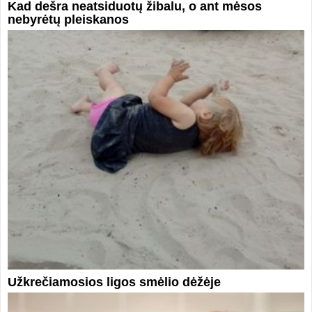
Kad dešra neatsiduotų žibalu, o ant mėsos
nebyrėtų pleiskanos
Užkrečiamosios ligos smėlio dėžėje