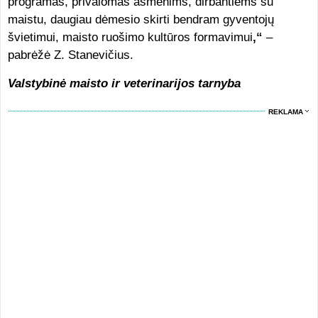
programas, privalomas asmenims, dirbantiems su
maistu, daugiau dėmesio skirti bendram gyventojų
švietimui, maisto ruošimo kultūros formavimui
,“
–
pabrėžė Z. Stanevičius.
Valstybinė maisto ir veterinarijos tarnyba
REKLAMA