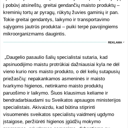
į pobūvį atsineštų, greitai gendančių maisto produktų –
kreminių tortų ar pyragų, rūkytų žuvies gaminių ir pan.
Tokie greitai gendantys, laikymo ir transportavimo
sąlygoms jautrūs produktai – puiki terpė pavojingiems
mikroorganizmams daugintis.
REKLAMA
„Daugelio pasaulio šalių specialistai sutaria, kad
apsinuodijimo maistu protrūkiai dažniausiai kyla ne dėl
vieno kurio nors maisto produkto, o dėl kelių sutapusių
priežasčių: nepakankamos asmeninės ir maisto
tvarkymo higienos, netinkamo maisto produktų
paruošimo ir laikymo. Šiuos klausimus keliame ir
bendradarbiaudami su Sveikatos apsaugos ministerijos
specialistais. Akivaizdu, kad būtina stiprinti
visuomenės sveikatos specialistų vaidmenį ugdymo
įstaigose, peržiūrėti higienos įgūdžių mokymo