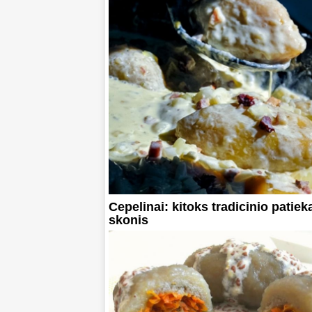
Cepelinai: kitoks tradicinio patiek
skonis