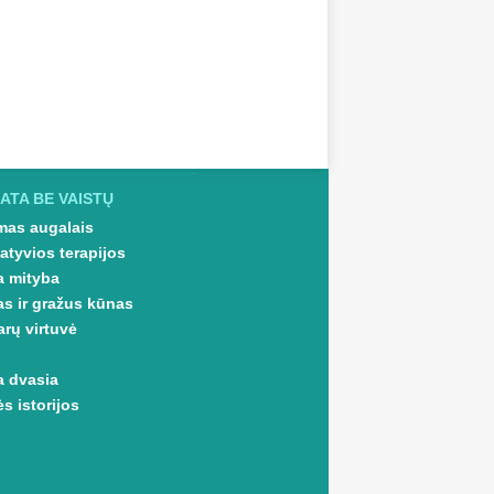
ATA BE VAISTŲ
as augalais
atyvios terapijos
a mityba
as ir gražus kūnas
arų virtuvė
a dvasia
s istorijos