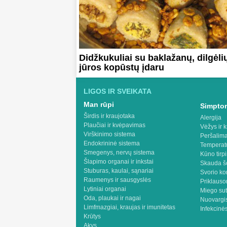
Didžkukuliai su baklažanų, dilgėlių
jūros kopūstų įdaru
LIGOS IR SVEIKATA
Man rūpi
Simptom
Širdis ir kraujotaka
Alergija
Plaučiai ir kvėpavimas
Vėžys ir k
Virškinimo sistema
Peršalima
Endokrininė sistema
Temperat
Smegenys, nervų sistema
Kūno tirp
Šlapimo organai ir inkstai
Skauda š
Stuburas, kaulai, sąnariai
Svorio ko
Raumenys ir sausgyslės
Priklaus
Lytiniai organai
Miego sut
Oda, plaukai ir nagai
Nuovargis
Limfmazgiai, kraujas ir imunitetas
Infekcinės
Krūtys
Akys