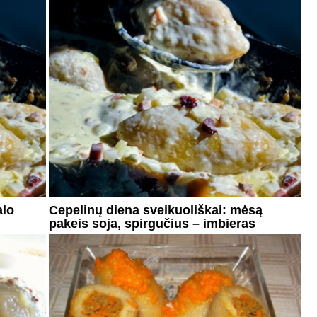
alo
Cepelinų diena sveikuoliškai: mėsą
pakeis soja, spirgučius – imbieras