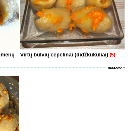
sėmenų
Virtų bulvių cepelinai (didžkukuliai)
(5)
REKLAMA