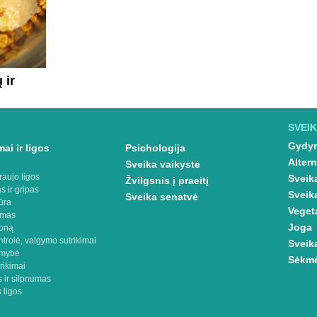
 ir
SVEIK
Gydym
ai ir ligos
Psichologija
Altern
Sveika vaikystė
raujo ligos
Sveik
Žvilgsnis į praeitį
s ir gripas
Sveik
Sveika senatvė
ūra
Veget
imas
Joga
oną
ntrolė, valgymo sutrikimai
Sveik
omybė
Sėkmė
rikimai
 ir silpnumas
 ligos