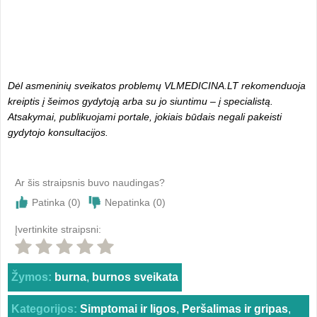
Dėl asmeninių sveikatos problemų VLMEDICINA.LT rekomenduoja
kreiptis į šeimos gydytoją arba su jo siuntimu – į specialistą.
Atsakymai, publikuojami portale, jokiais būdais negali pakeisti
gydytojo konsultacijos.
Ar šis straipsnis buvo naudingas?
Patinka (
0
)
Nepatinka (
0
)
Įvertinkite straipsni:
Žymos:
burna
,
burnos sveikata
Kategorijos:
Simptomai ir ligos
,
Peršalimas ir gripas
,