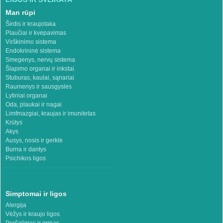
Man rūpi
Širdis ir kraujotaka
Plaučiai ir kvėpavimas
Virškinimo sistema
Endokrininė sistema
Smegenys, nervų sistema
Šlapimo organai ir inkstai
Stuburas, kaulai, sąnariai
Raumenys ir sausgyslės
Lytiniai organai
Oda, plaukai ir nagai
Limfmazgiai, kraujas ir imunitetas
Krūtys
Akys
Ausys, nosis ir gerklė
Burna ir dantys
Psichikos ligos
Simptomai ir ligos
Alergija
Vėžys ir kraujo ligos