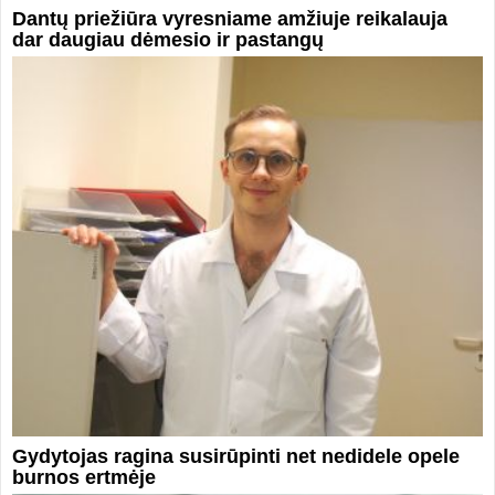
Dantų priežiūra vyresniame amžiuje reikalauja
dar daugiau dėmesio ir pastangų
Gydytojas ragina susirūpinti net nedidele opele
burnos ertmėje