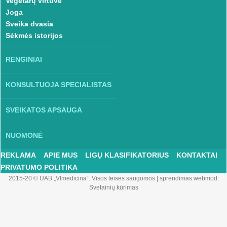
Vegetarų virtuvė
Joga
Sveika dvasia
Sėkmės istorijos
RENGINIAI
KONSULTUOJA SPECIALISTAS
SVEIKATOS APSAUGA
NUOMONĖ
REKLAMA
APIE MUS
LIGŲ KLASIFIKATORIUS
KONTAKTAI
PRIVATUMO POLITIKA
2015-20 © UAB „Vlmedicina“. Visos teises saugomos
|
sprendimas webmod:
Svetainių kūrimas