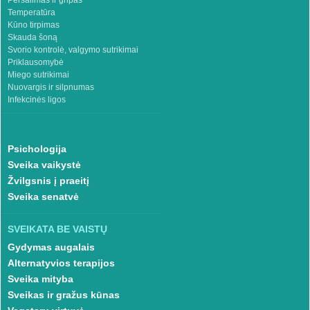
Peršalimas ir gripas
Temperatūra
Kūno tirpimas
Skauda šoną
Svorio kontrolė, valgymo sutrikimai
Priklausomybė
Miego sutrikimai
Nuovargis ir silpnumas
Infekcinės ligos
Psichologija
Sveika vaikystė
Žvilgsnis į praeitį
Sveika senatvė
SVEIKATA BE VAISTŲ
Gydymas augalais
Alternatyvios terapijos
Sveika mityba
Sveikas ir gražus kūnas