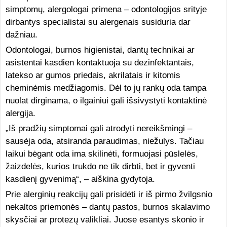
simptomų, alergologai primena – odontologijos srityje
dirbantys specialistai su alergenais susiduria dar
dažniau.
Odontologai, burnos higienistai, dantų technikai ar
asistentai kasdien kontaktuoja su dezinfektantais,
latekso ar gumos priedais, akrilatais ir kitomis
cheminėmis medžiagomis. Dėl to jų rankų oda tampa
nuolat dirginama, o ilgainiui gali išsivystyti kontaktinė
alergija.
„Iš pradžių simptomai gali atrodyti nereikšmingi –
sausėja oda, atsiranda paraudimas, niežulys. Tačiau
laikui bėgant oda ima skilinėti, formuojasi pūslelės,
žaizdelės, kurios trukdo ne tik dirbti, bet ir gyventi
kasdienį gyvenimą“, – aiškina gydytoja.
Prie alerginių reakcijų gali prisidėti ir iš pirmo žvilgsnio
nekaltos priemonės – dantų pastos, burnos skalavimo
skysčiai ar protezų valikliai. Juose esantys skonio ir