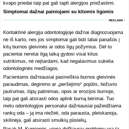
kvapo priedai taip pat gali tapti alergijos priežastimi.
Simptomai dažnai painiojami su kitomis ligomis
REKLAMA
Kontaktinė alergija odontologijoje dažnai diagnozuojama
ne iš karto, nes jos simptomai gali būti labai panašūs į
kitų burnos gleivinės ar odos ligų požymius. Dėl to
pacientai neretai ilgą laiką gydosi visai kitus
sutrikimus, nė neįtardami, kad negalavimus sukelia
odontologinės medžiagos.
Pacientams dažniausiai pasireiškia burnos gleivinės
paraudimas, deginimo ar „peršėjimo“ pojūtis, liežuvio
jautrumas, lūpų patinimas, opos ar erozijos burnoje,
taip pat gali atsirasti odos aplink burną bėrimai. Tuo
metu odontologijos personalui dažniausiai pažeidžiama
rankų oda – ją ima niežėti, oda parausta, pleiskanoja,
skilinėja, gali atsirasti smulkių pūslelių.
Pasak M. Kuprienės, viena didžiausių problemų yra ta,