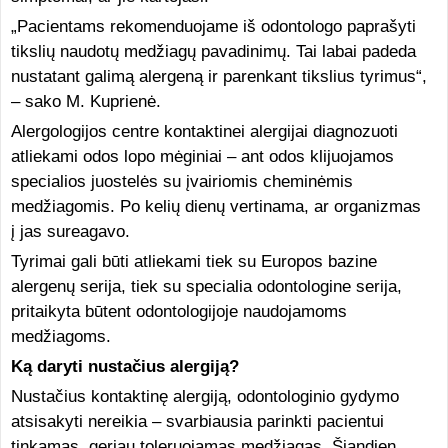
„Pacientams rekomenduojame iš odontologo paprašyti
tikslių naudotų medžiagų pavadinimų. Tai labai padeda
nustatant galimą alergeną ir parenkant tikslius tyrimus“,
– sako M. Kuprienė.
Alergologijos centre kontaktinei alergijai diagnozuoti
atliekami odos lopo mėginiai – ant odos klijuojamos
specialios juostelės su įvairiomis cheminėmis
medžiagomis. Po kelių dienų vertinama, ar organizmas
į jas sureagavo.
Tyrimai gali būti atliekami tiek su Europos bazine
alergenų serija, tiek su specialia odontologine serija,
pritaikyta būtent odontologijoje naudojamoms
medžiagoms.
Ką daryti nustačius alergiją?
Nustačius kontaktinę alergiją, odontologinio gydymo
atsisakyti nereikia – svarbiausia parinkti pacientui
tinkamas, geriau toleruojamas medžiagas. Šiandien