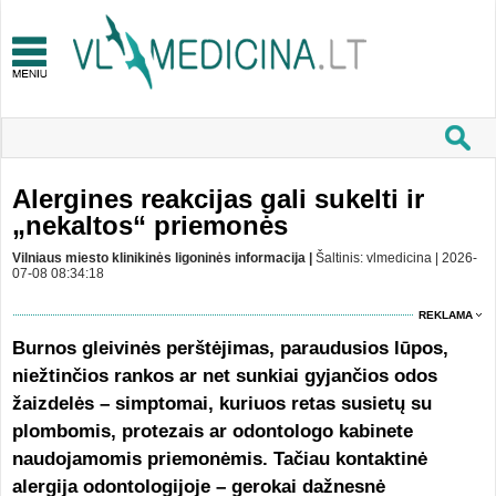
Alergines reakcijas gali sukelti ir
„nekaltos“ priemonės
Vilniaus miesto klinikinės ligoninės informacija |
Šaltinis: vlmedicina | 2026-
07-08 08:34:18
REKLAMA
Burnos gleivinės perštėjimas, paraudusios lūpos,
niežtinčios rankos ar net sunkiai gyjančios odos
žaizdelės – simptomai, kuriuos retas susietų su
plombomis, protezais ar odontologo kabinete
naudojamomis priemonėmis. Tačiau kontaktinė
alergija odontologijoje – gerokai dažnesnė