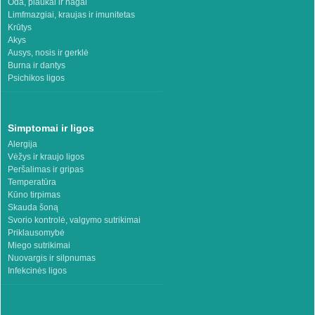
Oda, plaukai ir nagai
Limfmazgiai, kraujas ir imunitetas
Krūtys
Akys
Ausys, nosis ir gerklė
Burna ir dantys
Psichikos ligos
Simptomai ir ligos
Alergija
Vėžys ir kraujo ligos
Peršalimas ir gripas
Temperatūra
Kūno tirpimas
Skauda šoną
Svorio kontrolė, valgymo sutrikimai
Priklausomybė
Miego sutrikimai
Nuovargis ir silpnumas
Infekcinės ligos