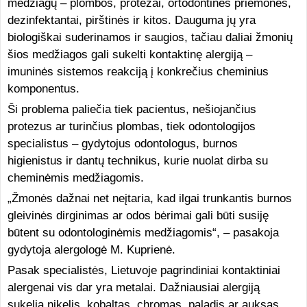
medžiagų – plombos, protezai, ortodontinės priemonės,
dezinfektantai, pirštinės ir kitos. Dauguma jų yra
biologiškai suderinamos ir saugios, tačiau daliai žmonių
šios medžiagos gali sukelti kontaktinę alergiją –
imuninės sistemos reakciją į konkrečius cheminius
komponentus.
Ši problema paliečia tiek pacientus, nešiojančius
protezus ar turinčius plombas, tiek odontologijos
specialistus – gydytojus odontologus, burnos
higienistus ir dantų technikus, kurie nuolat dirba su
cheminėmis medžiagomis.
„Žmonės dažnai net neįtaria, kad ilgai trunkantis burnos
gleivinės dirginimas ar odos bėrimai gali būti susiję
būtent su odontologinėmis medžiagomis“, – pasakoja
gydytoja alergologė M. Kuprienė.
Pasak specialistės, Lietuvoje pagrindiniai kontaktiniai
alergenai vis dar yra metalai. Dažniausiai alergiją
sukelia nikelis, kobaltas, chromas, paladis ar auksas,