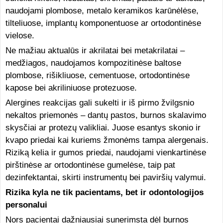
naudojami plombose, metalo keramikos karūnėlėse,
tilteliuose, implantų komponentuose ar ortodontinėse
vielose.
Ne mažiau aktualūs ir akrilatai bei metakrilatai –
medžiagos, naudojamos kompozitinėse baltose
plombose, rišikliuose, cementuose, ortodontinėse
kapose bei akriliniuose protezuose.
Alergines reakcijas gali sukelti ir iš pirmo žvilgsnio
nekaltos priemonės – dantų pastos, burnos skalavimo
skysčiai ar protezų valikliai. Juose esantys skonio ir
kvapo priedai kai kuriems žmonėms tampa alergenais.
Riziką kelia ir gumos priedai, naudojami vienkartinėse
pirštinėse ar ortodontinėse gumelėse, taip pat
dezinfektantai, skirti instrumentų bei paviršių valymui.
Rizika kyla ne tik pacientams, bet ir odontologijos
personalui
Nors pacientai dažniausiai sunerimsta dėl burnos