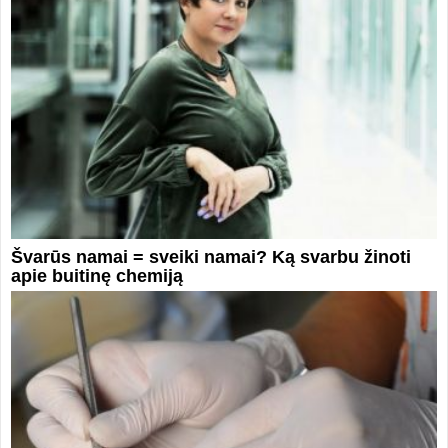
Švarūs namai = sveiki namai? Ką svarbu žinoti
apie buitinę chemiją