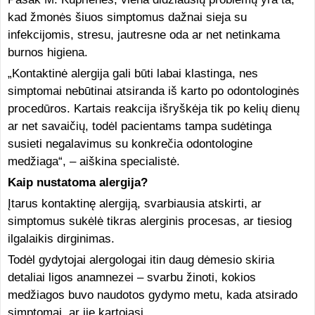
kad žmonės šiuos simptomus dažnai sieja su
infekcijomis, stresu, jautresne oda ar net netinkama
burnos higiena.
„Kontaktinė alergija gali būti labai klastinga, nes
simptomai nebūtinai atsiranda iš karto po odontologinės
procedūros. Kartais reakcija išryškėja tik po kelių dienų
ar net savaičių, todėl pacientams tampa sudėtinga
susieti negalavimus su konkrečia odontologine
medžiaga“, – aiškina specialistė.
Kaip nustatoma alergija?
Įtarus kontaktinę alergiją, svarbiausia atskirti, ar
simptomus sukėlė tikras alerginis procesas, ar tiesiog
ilgalaikis dirginimas.
Todėl gydytojai alergologai itin daug dėmesio skiria
detaliai ligos anamnezei – svarbu žinoti, kokios
medžiagos buvo naudotos gydymo metu, kada atsirado
simptomai, ar jie kartojasi.