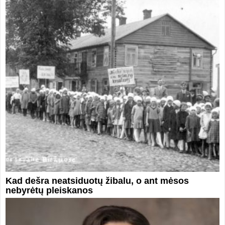
Kad dešra neatsiduotų žibalu, o ant mėsos
nebyrėtų pleiskanos