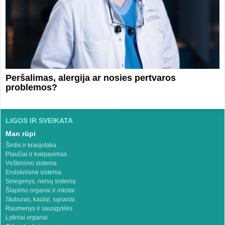
Peršalimas, alergija ar nosies pertvaros
problemos?
LIGOS IR SVEIKATA
Man rūpi
Širdis ir kraujotaka
Plaučiai ir kvėpavimas
Virškinimo sistema
Endokrininė sistema
Smegenys, nervų sistema
Šlapimo organai ir inkstai
Stuburas, kaulai, sąnariai
Raumenys ir sausgyslės
Lytiniai organai