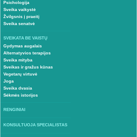
Psichologija
Sveika vaikystė
Žvilgsnis į praeitį
Sveika senatvė
SVEIKATA BE VAISTŲ
Gydymas augalais
Alternatyvios terapijos
Sveika mityba
Sveikas ir gražus kūnas
Vegetarų virtuvė
Joga
Sveika dvasia
Sėkmės istorijos
RENGINIAI
KONSULTUOJA SPECIALISTAS