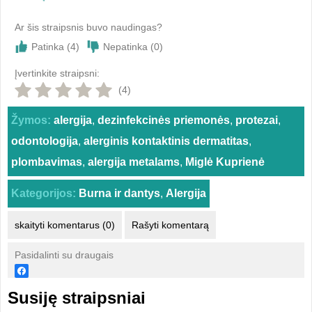
Ar šis straipsnis buvo naudingas?
Patinka (
4
)
Nepatinka (
0
)
Įvertinkite straipsni:
(4)
Žymos:
alergija
,
dezinfekcinės priemonės
,
protezai
,
odontologija
,
alerginis kontaktinis dermatitas
,
plombavimas
,
alergija metalams
,
Miglė Kuprienė
Kategorijos:
Burna ir dantys
,
Alergija
skaityti komentarus (0)
Rašyti komentarą
Pasidalinti su draugais
Susiję straipsniai