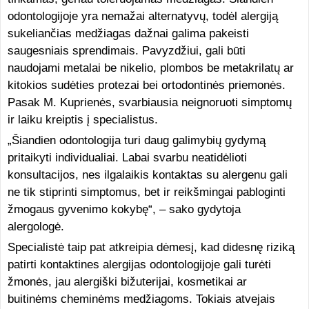
odontologijoje yra nemažai alternatyvų, todėl alergiją
sukeliančias medžiagas dažnai galima pakeisti
saugesniais sprendimais. Pavyzdžiui, gali būti
naudojami metalai be nikelio, plombos be metakrilatų ar
kitokios sudėties protezai bei ortodontinės priemonės.
Pasak M. Kuprienės, svarbiausia neignoruoti simptomų
ir laiku kreiptis į specialistus.
„Šiandien odontologija turi daug galimybių gydymą
pritaikyti individualiai. Labai svarbu neatidėlioti
konsultacijos, nes ilgalaikis kontaktas su alergenu gali
ne tik stiprinti simptomus, bet ir reikšmingai pabloginti
žmogaus gyvenimo kokybę“, – sako gydytoja
alergologė.
Specialistė taip pat atkreipia dėmesį, kad didesnę riziką
patirti kontaktines alergijas odontologijoje gali turėti
žmonės, jau alergiški bižuterijai, kosmetikai ar
buitinėms cheminėms medžiagoms. Tokiais atvejais