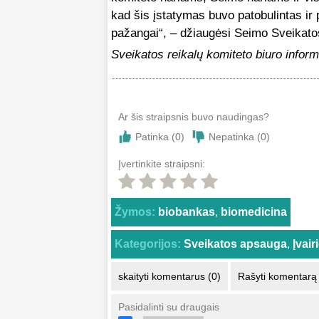
kad šis įstatymas buvo patobulintas ir 
pažangai“, – džiaugėsi Seimo Sveikato
Sveikatos reikalų komiteto biuro inform
Ar šis straipsnis buvo naudingas?
Patinka (
0
)
Nepatinka (
0
)
Įvertinkite straipsni:
Žymos:
biobankas
,
biomedicina
Kategorijos:
Sveikatos apsauga
,
Įvai
skaityti komentarus (0)
Rašyti komentarą
Pasidalinti su draugais