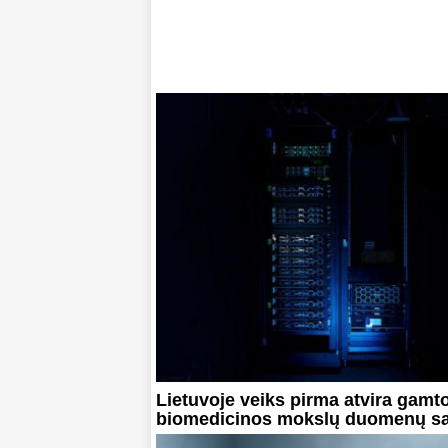
Lietuvoje veiks pirma atvira gamto
biomedicinos mokslų duomenų s