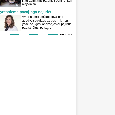
Naujagimiams palanki ligoninė, kuri
aktyviai tai...
yresniems pavojinga nejudėti
Vyresniame amžiuje lova gali
atrodyti saugiausias pasirinkimas,
ypač po ligos, operacijos ar pajutus
padažnėjusį pulsą....
REKLAMA