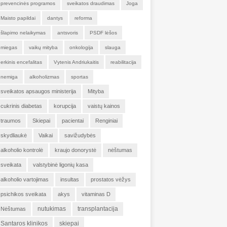
prevencinės programos
sveikatos draudimas
Joga
Maisto papildai
dantys
reforma
šlapimo nelaikymas
antsvoris
PSDF lėšos
miegas
vaikų mityba
onkologija
slauga
erkinis encefalitas
Vytenis Andriukaitis
reabilitacija
nemiga
alkoholizmas
sportas
sveikatos apsaugos ministerija
Mityba
cukrinis diabetas
korupcija
vaistų kainos
traumos
Skiepai
pacientai
Renginiai
skydliaukė
Vaikai
savižudybės
alkoholio kontrolė
kraujo donorystė
nėštumas
sveikata
valstybinė ligonių kasa
alkoholio vartojimas
insultas
prostatos vėžys
psichikos sveikata
akys
vitaminas D
nutukimas
transplantacija
Nėštumas
Santaros klinikos
skiepai