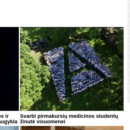
s ir
Svarbi pirmakursių medicinos studentų
augykla
žinutė visuomenei