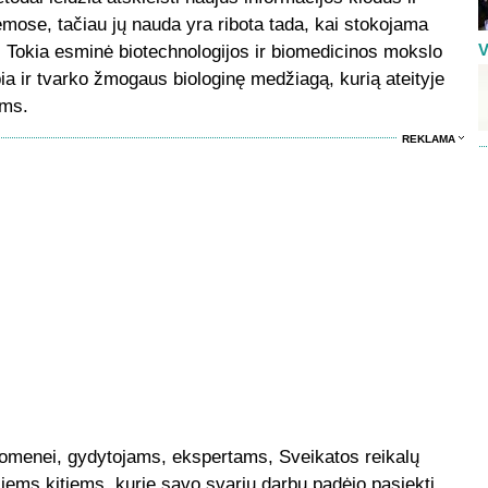
mose, tačiau jų nauda yra ribota tada, kai stokojama
V
. Tokia esminė biotechnologijos ir biomedicinos mokslo
pia ir tvarko žmogaus biologinę medžiagą, kurią ateityje
ams.
REKLAMA
omenei, gydytojams, ekspertams, Sveikatos reikalų
iems kitiems, kurie savo svariu darbu padėjo pasiekti,