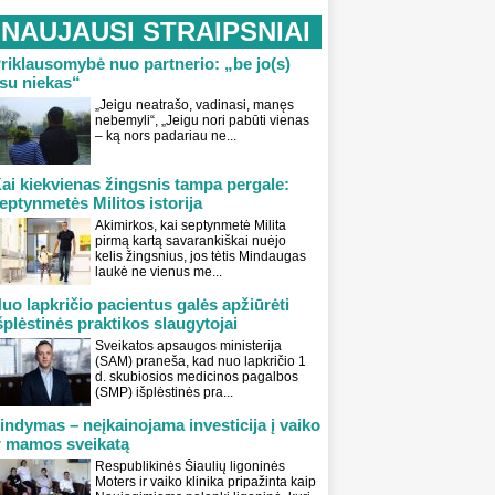
NAUJAUSI STRAIPSNIAI
riklausomybė nuo partnerio: „be jo(s)
su niekas“
„Jeigu neatrašo, vadinasi, manęs
nebemyli“, „Jeigu nori pabūti vienas
– ką nors padariau ne...
ai kiekvienas žingsnis tampa pergale:
eptynmetės Militos istorija
Akimirkos, kai septynmetė Milita
pirmą kartą savarankiškai nuėjo
kelis žingsnius, jos tėtis Mindaugas
laukė ne vienus me...
uo lapkričio pacientus galės apžiūrėti
šplėstinės praktikos slaugytojai
Sveikatos apsaugos ministerija
(SAM) praneša, kad nuo lapkričio 1
d. skubiosios medicinos pagalbos
(SMP) išplėstinės pra...
indymas – neįkainojama investicija į vaiko
r mamos sveikatą
Respublikinės Šiaulių ligoninės
Moters ir vaiko klinika pripažinta kaip