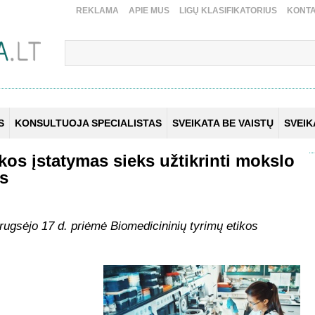
REKLAMA
APIE MUS
LIGŲ KLASIFIKATORIUS
KONTA
S
KONSULTUOJA SPECIALISTAS
SVEIKATA BE VAISTŲ
SVEI
kos įstatymas sieks užtikrinti mokslo
s
ugsėjo 17 d. priėmė Biomedicininių tyrimų etikos