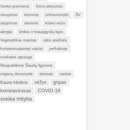
Sveika gyvensena
fizinis aktyvumas
slaugytojai
depresija
priklausomybė
ŽIV
atlyginimai
alkoholis
krūties vėžys
alergija
širdies ir kraujagyslių ligos
Vegetariškas maistas
odos priežiūra
kompensuojamieji vaistai
peršalimas
sveikatos apsauga
Respublikinė Šiaulių ligoninė
organų donorystė
stresas
vaistai
gripas
Kauno klinikos
vėžys
koronavirusas
COVID-19
sveika mityba