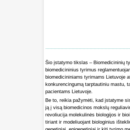
Šio įstatymo tikslas – Biomedicininių ty
biomedicininius tyrimus reglamentuoja
biomedicininiams tyrimams Lietuvoje atl
konkurencingumą tarptautiniu mastu, t
pacientams Lietuvoje.
Be to, reikia pažymėti, kad įstatyme s
ją į visą biomedicinos mokslų reguliav
revoliucija molekulinės biologijos ir bi
tiriant ir modeliuojant biologinius ištek
genetiniai, epigenetiniai ir kiti tyrimo 