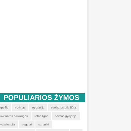
POPULIARIOS ŽYMOS
grožis
nerimas
operacija
sveikatos priežiūra
sveikatos paslaugos
retos ligos
šeimos gydytojai
vakcinacija
augalai
sąnariai