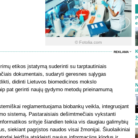
P
e
© Fotolia.com
K
REKLAMA
s
rimų etikos įstatymą suderinti su tarptautiniais
nčiais dokumentais, sudaryti geresnes sąlygas
ikti, didinti Lietuvos biomedicinos mokslo
N
aip pat gerinti naujų gydymo metodų prieinamumą
i
istemiškai reglamentuojama biobankų veikla, integruojant
imo sistemą. Pastaraisiais dešimtmečiais vykstanti
Ž
oinformatikos srityje šiandien teikia vis daugiau galimybių
i
lius, siekiant pagrįstos naudos visai žmonijai. Šiuolaikiniai
metodai leidžia atskleisti naujus informacijos klodus ir