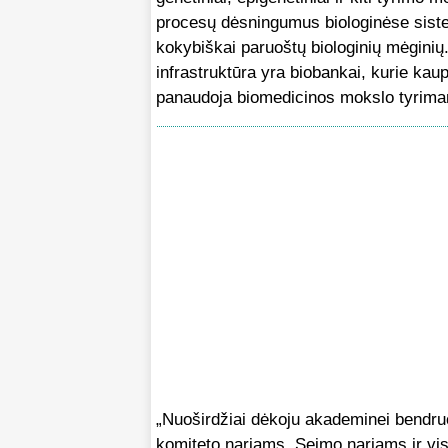
procesų dėsningumus biologinėse siste
kokybiškai paruoštų biologinių mėginių
infrastruktūra yra biobankai, kurie kau
panaudoja biomedicinos mokslo tyrim
„Nuoširdžiai dėkoju akademinei bendru
komiteto nariams, Seimo nariams ir vis