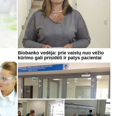
Biobanko vedėja: prie vaistų nuo vėžio
kūrimo gali prisidėti ir patys pacientai