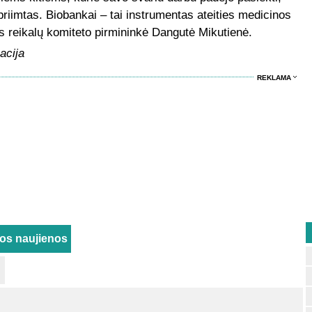
priimtas. Biobankai – tai instrumentas ateities medicinos
s reikalų komiteto pirmininkė Dangutė Mikutienė.
acija
REKLAMA
rios naujienos