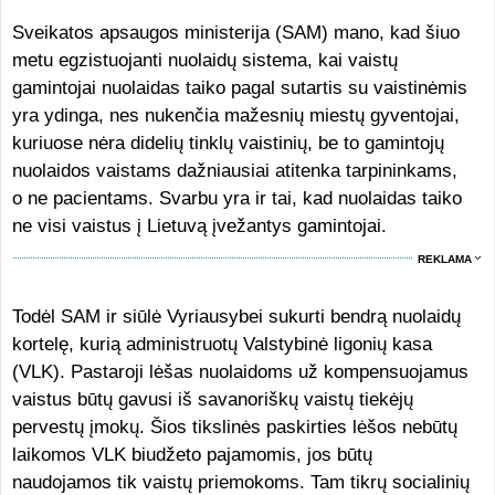
Sveikatos apsaugos ministerija (SAM) mano, kad šiuo
metu egzistuojanti nuolaidų sistema, kai vaistų
gamintojai nuolaidas taiko pagal sutartis su vaistinėmis
yra ydinga, nes nukenčia mažesnių miestų gyventojai,
kuriuose nėra didelių tinklų vaistinių, be to gamintojų
nuolaidos vaistams dažniausiai atitenka tarpininkams,
o ne pacientams. Svarbu yra ir tai, kad nuolaidas taiko
ne visi vaistus į Lietuvą įvežantys gamintojai.
REKLAMA
Todėl SAM ir siūlė Vyriausybei sukurti bendrą nuolaidų
kortelę, kurią administruotų Valstybinė ligonių kasa
(VLK). Pastaroji lėšas nuolaidoms už kompensuojamus
vaistus būtų gavusi iš savanoriškų vaistų tiekėjų
pervestų įmokų. Šios tikslinės paskirties lėšos nebūtų
laikomos VLK biudžeto pajamomis, jos būtų
naudojamos tik vaistų priemokoms. Tam tikrų socialinių