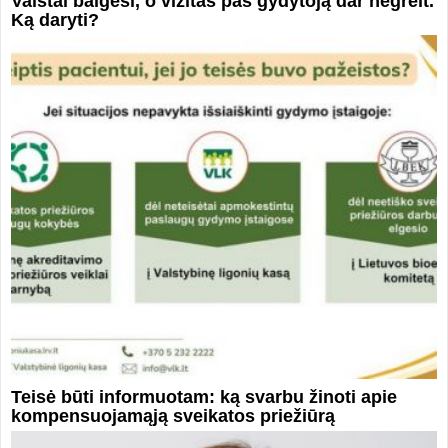
Vaistai baigėsi, o vizitas pas gydytoją dar negreit.
Ką daryti?
Teisė būti informuotam: ką svarbu žinoti apie
kompensuojamąją sveikatos priežiūrą