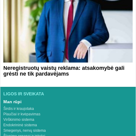
Neregistruotų vaistų reklama: atsakomybė gali
grėsti ne tik pardavėjams
LIGOS IR SVEIKATA
Man rūpi
Širdis ir kraujotaka
Plaučiai ir kvėpavimas
Virškinimo sistema
Endokrininė sistema
Smegenys, nervų sistema