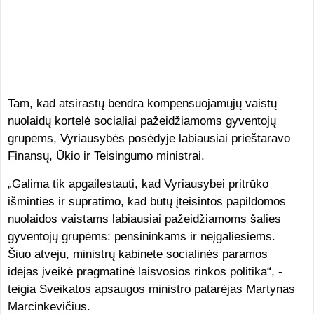
Tam, kad atsirastų bendra kompensuojamųjų vaistų
nuolaidų kortelė socialiai pažeidžiamoms gyventojų
grupėms, Vyriausybės posėdyje labiausiai prieštaravo
Finansų, Ūkio ir Teisingumo ministrai.
„Galima tik apgailestauti, kad Vyriausybei pritrūko
išminties ir supratimo, kad būtų įteisintos papildomos
nuolaidos vaistams labiausiai pažeidžiamoms šalies
gyventojų grupėms: pensininkams ir neįgaliesiems.
Šiuo atveju, ministrų kabinete socialinės paramos
idėjas įveikė pragmatinė laisvosios rinkos politika“, -
teigia Sveikatos apsaugos ministro patarėjas Martynas
Marcinkevičius.