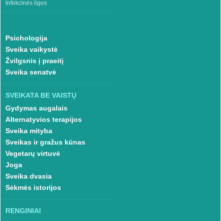
Infekcinės ligos
Psichologija
Sveika vaikystė
Žvilgsnis į praeitį
Sveika senatvė
SVEIKATA BE VAISTŲ
Gydymas augalais
Alternatyvios terapijos
Sveika mityba
Sveikas ir gražus kūnas
Vegetarų virtuvė
Joga
Sveika dvasia
Sėkmės istorijos
RENGINIAI