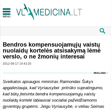
Bendros kompensuojamųjų vaistų
nuolaidų kortelės atsisakymą lėmė
verslo, o ne žmonių interesai
2012-09-17 14:43:20
REKLAMA
Sveikatos apsaugos ministras Raimondas Šukys
apgailestauja, kad Vyriausybei pritrūko supratingumo,
kad būtų įteisinta bendra kompensuojamųjų vaistų
nuolaidų kortelė labiausiai socialiai pažeidžiamoms
gyventojų grupėms. Jeigu Vyriausybė, o vėliau Seimas