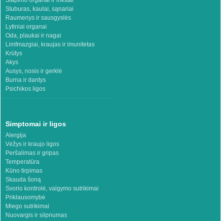
Šlapimo organai ir inkstai
Stuburas, kaulai, sąnariai
Raumenys ir sausgyslės
Lytiniai organai
Oda, plaukai ir nagai
Limfmazgiai, kraujas ir imunitetas
Krūtys
Akys
Ausys, nosis ir gerklė
Burna ir dantys
Psichikos ligos
Simptomai ir ligos
Alergija
Vėžys ir kraujo ligos
Peršalimas ir gripas
Temperatūra
Kūno tirpimas
Skauda šoną
Svorio kontrolė, valgymo sutrikimai
Priklausomybė
Miego sutrikimai
Nuovargis ir silpnumas