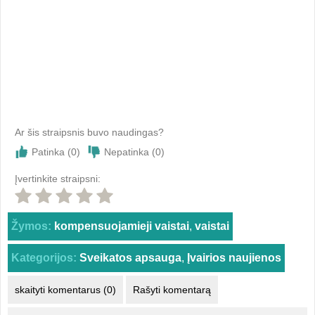
Ar šis straipsnis buvo naudingas?
Patinka (
0
)
Nepatinka (
0
)
Įvertinkite straipsni:
Žymos:
kompensuojamieji vaistai
,
vaistai
Kategorijos:
Sveikatos apsauga
,
Įvairios naujienos
skaityti komentarus (0)
Rašyti komentarą