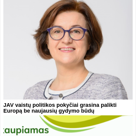
JAV vaistų politikos pokyčiai grasina palikti
Europą be naujausių gydymo būdų