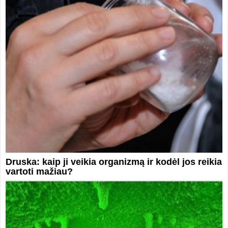
Druska: kaip ji veikia organizmą ir kodėl jos reikia
vartoti mažiau?