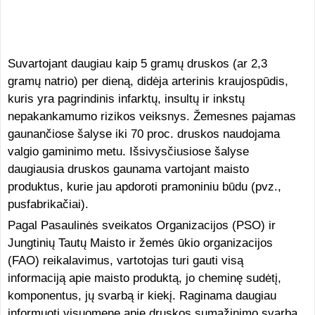
Suvartojant daugiau kaip 5 gramų druskos (ar 2,3
gramų natrio) per dieną, didėja arterinis kraujospūdis,
kuris yra pagrindinis infarktų, insultų ir inkstų
nepakankamumo rizikos veiksnys. Žemesnes pajamas
gaunančiose šalyse iki 70 proc. druskos naudojama
valgio gaminimo metu. Išsivysčiusiose šalyse
daugiausia druskos gaunama vartojant maisto
produktus, kurie jau apdoroti pramoniniu būdu (pvz.,
pusfabrikačiai).
Pagal Pasaulinės sveikatos Organizacijos (PSO) ir
Jungtinių Tautų Maisto ir žemės ūkio organizacijos
(FAO) reikalavimus, vartotojas turi gauti visą
informaciją apie maisto produktą, jo cheminę sudėtį,
komponentus, jų svarbą ir kiekį. Raginama daugiau
informuoti visuomenę apie druskos sumažinimo svarbą