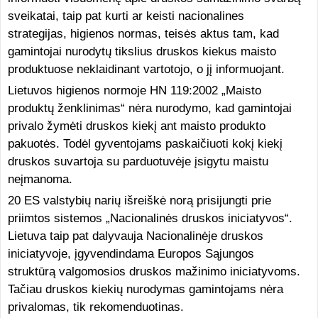
sveikatai, taip pat kurti ar keisti nacionalines
strategijas, higienos normas, teisės aktus tam, kad
gamintojai nurodytų tikslius druskos kiekus maisto
produktuose neklaidinant vartotojo, o jį informuojant.
Lietuvos higienos normoje HN 119:2002 „Maisto
produktų ženklinimas“ nėra nurodymo, kad gamintojai
privalo žymėti druskos kiekį ant maisto produkto
pakuotės. Todėl gyventojams paskaičiuoti kokį kiekį
druskos suvartoja su parduotuvėje įsigytu maistu
neįmanoma.
20 ES valstybių narių išreiškė norą prisijungti prie
priimtos sistemos „Nacionalinės druskos iniciatyvos“.
Lietuva taip pat dalyvauja Nacionalinėje druskos
iniciatyvoje, įgyvendindama Europos Sąjungos
struktūrą valgomosios druskos mažinimo iniciatyvoms.
Tačiau druskos kiekių nurodymas gamintojams nėra
privalomas, tik rekomenduotinas.