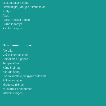
Oda, plaukai ir nagai
Limfmazgiai, kraujas ir imunitetas
Krūtys
Akys
Ausys, nosis ir gerklė
Burna ir dantys
Psichikos ligos
Simptomai ir ligos
Alergija
Vėžys ir kraujo ligos
Peršalimas ir gripas
Temperatūra
Kūno tirpimas
Skauda šoną
Svorio kontrolė, valgymo sutrikimai
Priklausomybė
Miego sutrikimai
Nuovargis ir silpnumas
Infekcinės ligos