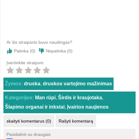
Ar šis straipsnis buvo naudingas?
Patinka (
0
)
Nepatinka (
0
)
Įvertinkite straipsni:
Žymos:
druska
,
druskos vartojimo mažinimas
Kategorijos:
Man rūpi
,
Širdis ir kraujotaka
,
Šlapimo organai ir inkstai
,
Įvairios naujienos
skaityti komentarus (0)
Rašyti komentarą
Pasidalinti su draugais