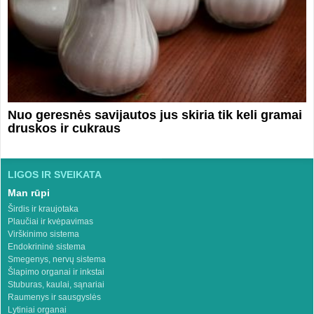
Nuo geresnės savijautos jus skiria tik keli gramai
druskos ir cukraus
LIGOS IR SVEIKATA
Man rūpi
Širdis ir kraujotaka
Plaučiai ir kvėpavimas
Virškinimo sistema
Endokrininė sistema
Smegenys, nervų sistema
Šlapimo organai ir inkstai
Stuburas, kaulai, sąnariai
Raumenys ir sausgyslės
Lytiniai organai