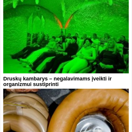
Druskų kambarys – negalavimams įveikti ir
organizmui sustiprinti