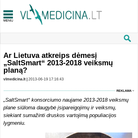
Ar Lietuva atkreips dėmesį
„SaltSmart“ 2013-2018 veiksmų
planą?
vlmedicina.lt |
2013-06-19 17:16:43
REKLAMA
„SaltSmart“ konsorciumo naujame 2013-2018 veiksmų
plane siūloma daugybė įsipareigojimų ir veiksmų,
siekiant sumažinti druskos vartojimą populiacijos
lygmeniu.