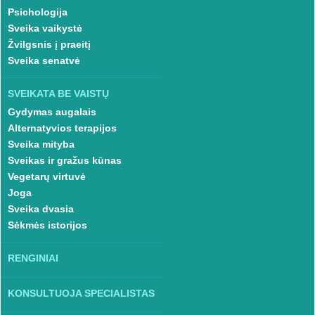
Psichologija
Sveika vaikystė
Žvilgsnis į praeitį
Sveika senatvė
SVEIKATA BE VAISTŲ
Gydymas augalais
Alternatyvios terapijos
Sveika mityba
Sveikas ir gražus kūnas
Vegetarų virtuvė
Joga
Sveika dvasia
Sėkmės istorijos
RENGINIAI
KONSULTUOJA SPECIALISTAS