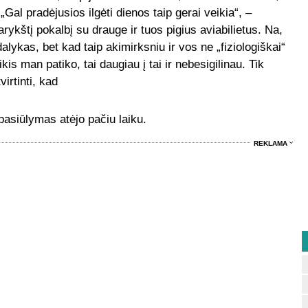
Gal pradėjusios ilgėti dienos taip gerai veikia“, –
rykštį pokalbį su drauge ir tuos pigius aviabilietus. Na,
alykas, bet kad taip akimirksniu ir vos ne „fiziologiškai“
s man patiko, tai daugiau į tai ir nebesigilinau. Tik
irtinti, kad
pasiūlymas atėjo pačiu laiku.
REKLAMA