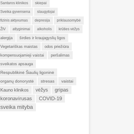
Santaros klinikos
skiepai
Sveika gyvensena
slaugytojai
fizinis aktyvumas
depresija
priklausomybė
ŽIV
atlyginimai
alkoholis
krūties vėžys
alergija
širdies ir kraujagyslių ligos
Vegetariškas maistas
odos priežiūra
kompensuojamieji vaistai
peršalimas
sveikatos apsauga
Respublikinė Šiaulių ligoninė
organų donorystė
stresas
vaistai
gripas
Kauno klinikos
vėžys
koronavirusas
COVID-19
sveika mityba