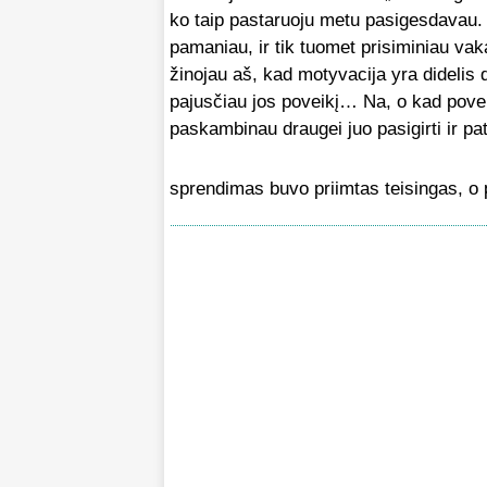
ko taip pastaruoju metu pasigesdavau. „
pamaniau, ir tik tuomet prisiminiau vaka
žinojau aš, kad motyvacija yra didelis d
pajusčiau jos poveikį… Na, o kad poveiki
paskambinau draugei juo pasigirti ir patv
sprendimas buvo priimtas teisingas, o 