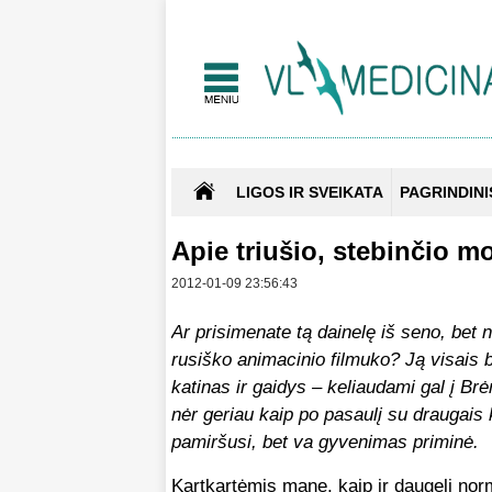
LIGOS IR SVEIKATA
PAGRINDINI
Apie triušio, stebinčio mo
2012-01-09 23:56:43
Ar prisimenate tą dainelę iš seno, bet 
rusiško animacinio filmuko? Ją visais ba
katinas ir gaidys – keliaudami gal į B
nėr geriau kaip po pasaulį su draugais k
pamiršusi, bet va gyvenimas priminė.
Kartkartėmis mane, kaip ir daugelį norm