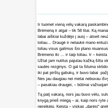
Ir tuomet vieną vėlų vakarą paskambino 
Brėmeną ir atgal – tik 58 litai. Ką mana
labai aiškiai kuždėjo į ausį – atseit ne
toliau… Draugė ir nelaukė mano entuzia
toliau visus galimus šio plano niuansu
Brėmeno iki … ir taip toliau. Ir – keist
Užtat jam nutilus pajutau kažką šilta sk
saulės rezginys. O gal ta šiluma sklido
iki pat pirštų galiukų, ir buvo labai paž
Nes jau daugiau nei metai nebuvau išvy
– pasakiau draugei, – būtinai važiuojam
Tą patį vakarą, nors jau buvo vėlu, sutv
knygą prieš miegą – ai, kaip nors ryte 
nereikėjo. Keista – viskas „darėsi“ greit