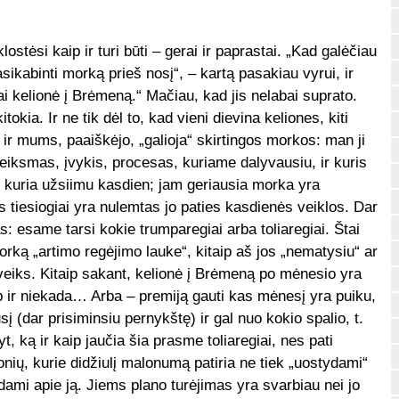
ostėsi kaip ir turi būti – gerai ir paprastai. „Kad galėčiau
asikabinti morką prieš nosį“, – kartą pasakiau vyrui, ir
ai kelionė į Brėmeną.“ Mačiau, kad jis nelabai suprato.
okia. Ir ne tik dėl to, kad vieni dievina keliones, kiti
 ir mums, paaiškėjo, „galioja“ skirtingos morkos: man ji
veiksmas, įvykis, procesas, kuriame dalyvausiu, ir kuris
la, kuria užsiimu kasdien; jam geriausia morka yra
ris tiesiogiai yra nulemtas jo paties kasdienės veiklos. Dar
 esame tarsi kokie trumparegiai arba toliaregiai. Štai
morką „artimo regėjimo lauke“, kitaip aš jos „nematysiu“ ar
eveiks. Kitaip sakant, kelionė į Brėmeną po mėnesio yra
ip ir niekada… Arba – premiją gauti kas mėnesį yra puiku,
 (dar prisiminsiu pernykštę) ir gal nuo kokio spalio, t.
, ką ir kaip jaučia šia prasme toliaregiai, nes pati
nių, kurie didžiulį malonumą patiria ne tiek „uostydami“
ami apie ją. Jiems plano turėjimas yra svarbiau nei jo