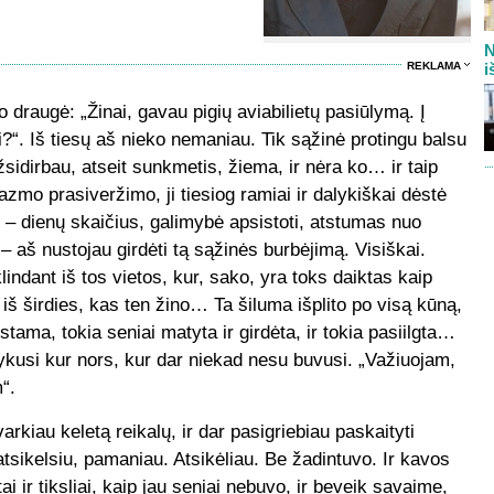
N
REKLAMA
i
draugė: „Žinai, gavau pigių aviabilietų pasiūlymą. Į
i?“. Iš tiesų aš nieko nemaniau. Tik sąžinė protingu balsu
užsidirbau, atseit sunkmetis, žiema, ir nėra ko… ir taip
zmo prasiveržimo, ji tiesiog ramiai ir dalykiškai dėstė
s – dienų skaičius, galimybė apsistoti, atstumas nuo
a – aš nustojau girdėti tą sąžinės burbėjimą. Visiškai.
lindant iš tos vietos, kur, sako, yra toks daiktas kaip
 iš širdies, kas ten žino… Ta šiluma išplito po visą kūną,
įstama, tokia seniai matyta ir girdėta, ir tokia pasiilgta…
kusi kur nors, kur dar niekad nesu buvusi. „Važiuojam,
“.
arkiau keletą reikalų, ir dar pasigriebiau paskaityti
atsikelsiu, pamaniau. Atsikėliau. Be žadintuvo. Ir kavos
ai ir tiksliai, kaip jau seniai nebuvo, ir beveik savaime,