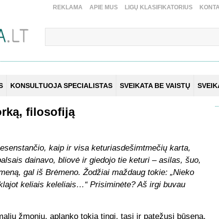
REKLAMA
APIE MUS
LIGŲ KLASIFIKATORIUS
KONTA
S
KONSULTUOJA SPECIALISTAS
SVEIKATA BE VAISTŲ
SVEI
rką, filosofiją
nesenstančio, kaip ir visa keturiasdešimtmečių karta,
lsais dainavo, bliovė ir giedojo tie keturi – asilas, šuo,
rėmeną, gal iš Brėmeno. Žodžiai maždaug tokie: „Nieko
lajot keliais keleliais…“ Prisiminėte? Aš irgi buvau
alių žmonių, aplanko tokia tingi, tąsi ir patežusi būsena,