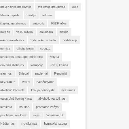
prevencinės programos
sveikatos draudimas
Joga
Maisto papildai
dantys
reforma
šlapimo nelaikymas
antsvoris
PSDF lėšos
miegas
vaikų mityba
onkologija
slauga
erkinis encefalitas
Vytenis Andriukaitis
reabilitacija
nemiga
alkoholizmas
sportas
sveikatos apsaugos ministerija
Mityba
cukrinis diabetas
korupcija
vaistų kainos
traumos
Skiepai
pacientai
Renginiai
skydliaukė
Vaikai
savižudybės
alkoholio kontrolė
kraujo donorystė
nėštumas
valstybinė ligonių kasa
alkoholio vartojimas
sveikata
insultas
prostatos vėžys
psichikos sveikata
akys
vitaminas D
nutukimas
transplantacija
Nėštumas