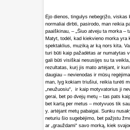
Ėjo dienos, tingulys nebegrįžo, viskas kl
normaliai dirbti, pasirodo, man reikia p
paaiškinau, – „Šiuo atveju ta morka – t
Matyt, todėl, kad kiekvieno morka yra kit
spektaklius, muziką ar ką nors kita. Va
turi būti kaip pažadėtas ar numatytas 
gali būti visiškai nesusijęs su ta veik
rezultatas, kurį jis mato artėjant, ir ku
daugiau – nevienodas ir mūsų regėjimas:
man, lyg kokiam triušiui, reikia turėti 
„neužuosiu“, ir kaip motyvatorius ji n
gerai, bet po dvejų metų – tas pats ka
bet kartą per metus – motyvuos tik sausį
y. artėjant metų pabaigai. Sunku nusakyt
neturiu šio sugebėjimo, bet pažįstu žmo
ar „grauždami“ savo morką, kiek svajod