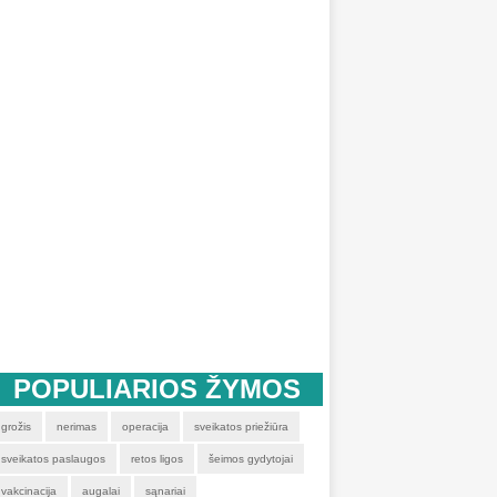
POPULIARIOS ŽYMOS
grožis
nerimas
operacija
sveikatos priežiūra
sveikatos paslaugos
retos ligos
šeimos gydytojai
vakcinacija
augalai
sąnariai