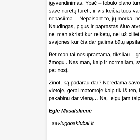
įgyvendinimas. Ypač – tobulo plano turė
save norėtų turėti, ir vis keičia tuos var
nepasiima… Nepaisant to, jų morka, no
Naudingas, pigus ir paprastas šiuo atvej
nei man skristi kur reikėtų, nei už biliet
svajones kur čia dar galima būtų apsila
Bet man tai nesuprantama, tiksliau – ga
žmogui. Nes man, kaip ir normaliam, sv
pat nosį.
Žinot, ką padarau dar? Norėdama savo vi
vietoje, gerai matomoje kaip tik iš ten
pakabinu dar vieną… Na, jeigu jam tai
Eglė Masalskienė
saviugdosklubai.lt