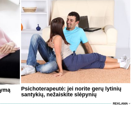
Psichoterapeutė: jei norite gerų lytinių
tymą
santykių, nežaiskite slėpynių
REKLAMA