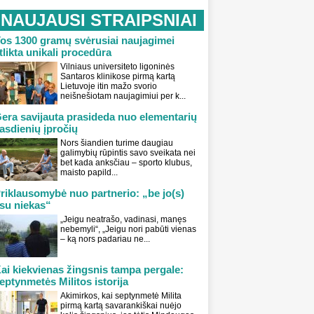
NAUJAUSI STRAIPSNIAI
os 1300 gramų svėrusiai naujagimei
tlikta unikali procedūra
Vilniaus universiteto ligoninės
Santaros klinikose pirmą kartą
Lietuvoje itin mažo svorio
neišnešiotam naujagimiui per k...
era savijauta prasideda nuo elementarių
asdienių įpročių
Nors šiandien turime daugiau
galimybių rūpintis savo sveikata nei
bet kada anksčiau – sporto klubus,
maisto papild...
riklausomybė nuo partnerio: „be jo(s)
su niekas“
„Jeigu neatrašo, vadinasi, manęs
nebemyli“, „Jeigu nori pabūti vienas
– ką nors padariau ne...
ai kiekvienas žingsnis tampa pergale:
eptynmetės Militos istorija
Akimirkos, kai septynmetė Milita
pirmą kartą savarankiškai nuėjo