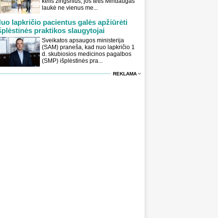
kelis žingsnius, jos tėtis Mindaugas
laukė ne vienus me...
uo lapkričio pacientus galės apžiūrėti
šplėstinės praktikos slaugytojai
Sveikatos apsaugos ministerija
(SAM) praneša, kad nuo lapkričio 1
d. skubiosios medicinos pagalbos
(SMP) išplėstinės pra...
REKLAMA