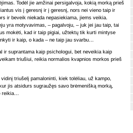
jimas. Todėl jie amžinai persigalvoja, kokią morką prieš
iantus vis į geresnį ir į geresnį, nors nei vieno taip ir
rs ir beveik niekada nepasiekiama, jiems veikia.
u yra motyvavimas, – pagalvoju, – juk jei jau taip, tai
us mokėti, kad ir taip pigiai, užtektų tik kurti mintyse
nkyti ir kaip, o kada – ne taip jau svarbu…
l ir suprantama kaip psichologui, bet neveikia kaip
eikam triušiui, reikia normalios kvapnios morkos prieš
dinį triušelį pamaloninti, kiek tolėliau, už kampo,
, kur jis atsidurs sugraužęs savo brėmenišką morką,
p reikia…