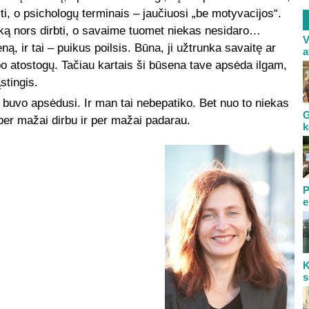
ryti, o psichologų terminais – jaučiuosi „be motyvacijos“.
 ką nors dirbti, o savaime tuomet niekas nesidaro…
V
ą, ir tai – puikus poilsis. Būna, ji užtrunka savaitę ar
a
 po atostogų. Tačiau kartais ši būsena tave apsėda ilgam,
ąstingis.
a buvo apsėdusi. Ir man tai nebepatiko. Bet nuo to niekas
G
per mažai dirbu ir per mažai padarau.
k
P
e
K
s