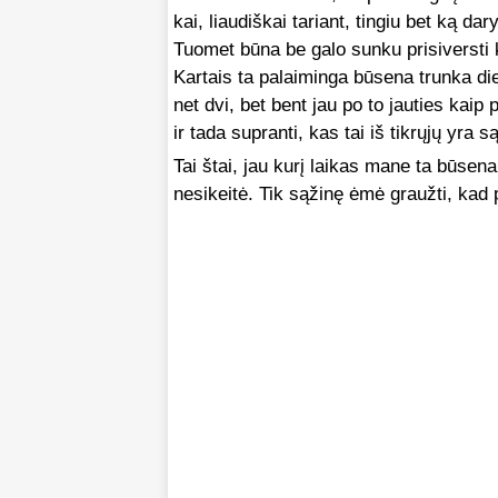
kai, liaudiškai tariant, tingiu bet ką da
Tuomet būna be galo sunku prisiversti
Kartais ta palaiminga būsena trunka dien
net dvi, bet bent jau po to jauties kaip
ir tada supranti, kas tai iš tikrųjų yra s
Tai štai, jau kurį laikas mane ta būsen
nesikeitė. Tik sąžinę ėmė graužti, kad 