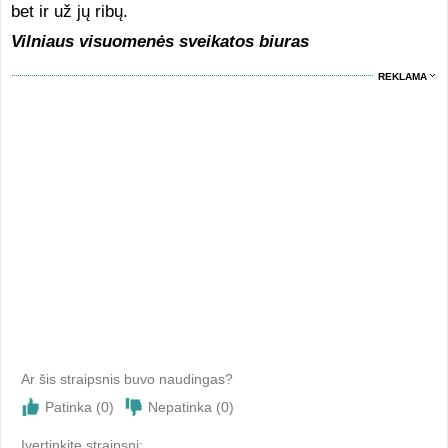
bet ir už jų ribų.
Vilniaus visuomenės sveikatos biuras
REKLAMA
Ar šis straipsnis buvo naudingas?
Patinka (
0
)
Nepatinka (
0
)
Įvertinkite straipsni: