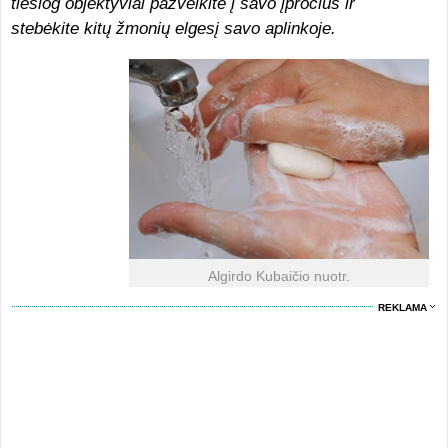
tiesiog objektyviai pažvelkite į savo įpročius ir
stebėkite kitų žmonių elgesį savo aplinkoje.
Algirdo Kubaičio nuotr.
REKLAMA