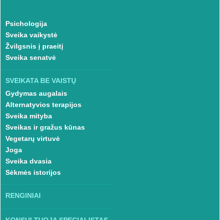
Psichologija
Sveika vaikystė
Žvilgsnis į praeitį
Sveika senatvė
SVEIKATA BE VAISTŲ
Gydymas augalais
Alternatyvios terapijos
Sveika mityba
Sveikas ir gražus kūnas
Vegetarų virtuvė
Joga
Sveika dvasia
Sėkmės istorijos
RENGINIAI
KONSULTUOJA SPECIALISTAS