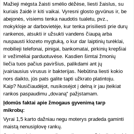
Mažieji mėgsta žaisti smėlio dėžėse, liesti žaislus, su
kuriais žaidė ir kiti vaikai. Vyresni glosto gyvūnus ir, be
abejonės, visiems tenka naudotis tualetu, pvz.,
mokykloje ar darbovietėje, kur tenka prisiliesti prie durų
rankenos, atsukti ir užsukti vandens čiaupą arba
nuspausti klozeto mygtuką, o kur dar laiptinių turėklai,
mobilieji telefonai, pinigai, bankomatai, pirkinių krepšiai
ir vežimėliai parduotuvėse. Kasdien šimtai žmonių
liečia tuos pačius paviršius, palikdami ant jų
įvairiausius virusus ir bakterijas. Nebūtina liesti kokio
nors daikto, jūs pats galite tapti užkrato platintoju.
Kaip? Nusičiaudėjot, nusikosėjot į delną ir jau įteikiat
rankos paspaudimu „dovaną“ pažįstamam.
Įdomūs faktai apie žmogaus gyvenimą tarp
mikrobų:
Vyrai 1,5 karto dažniau negu moterys pradeda gaminti
maistą nenusiplovę rankų.