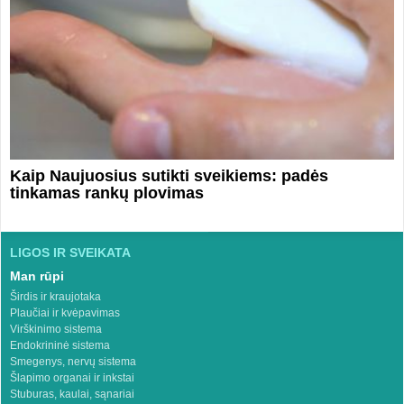
Kaip Naujuosius sutikti sveikiems: padės
tinkamas rankų plovimas
LIGOS IR SVEIKATA
Man rūpi
Širdis ir kraujotaka
Plaučiai ir kvėpavimas
Virškinimo sistema
Endokrininė sistema
Smegenys, nervų sistema
Šlapimo organai ir inkstai
Stuburas, kaulai, sąnariai