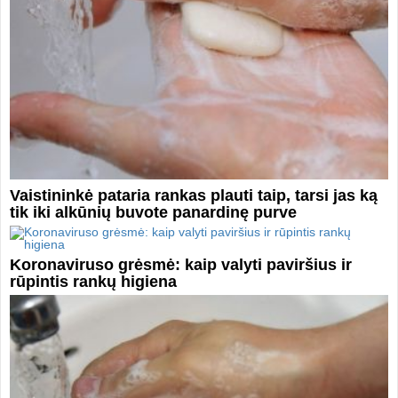
Vaistininkė pataria rankas plauti taip, tarsi jas ką
tik iki alkūnių buvote panardinę purve
Koronaviruso grėsmė: kaip valyti paviršius ir
rūpintis rankų higiena