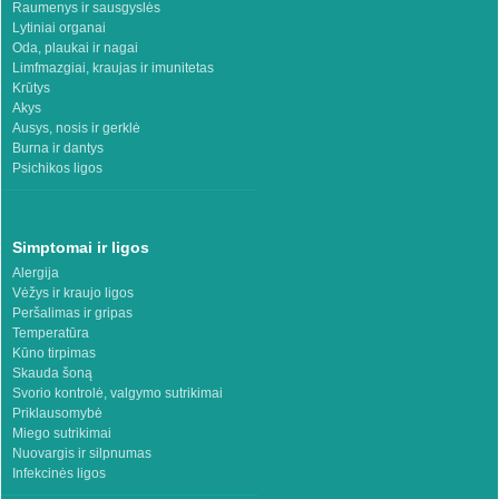
Raumenys ir sausgyslės
Lytiniai organai
Oda, plaukai ir nagai
Limfmazgiai, kraujas ir imunitetas
Krūtys
Akys
Ausys, nosis ir gerklė
Burna ir dantys
Psichikos ligos
Simptomai ir ligos
Alergija
Vėžys ir kraujo ligos
Peršalimas ir gripas
Temperatūra
Kūno tirpimas
Skauda šoną
Svorio kontrolė, valgymo sutrikimai
Priklausomybė
Miego sutrikimai
Nuovargis ir silpnumas
Infekcinės ligos