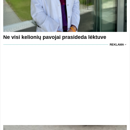
Ne visi kelionių pavojai prasideda lėktuve
REKLAMA