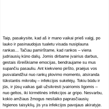
Taip, pasakysite, kad aš ir mano vaikai prieš valgį, po
lauko ir pasinaudojus tualetu visada nusiplauna
rankas... Tačiau pamirštame, kad rankos – viena
judriausių kūno dalių. Jomis dirbame įvairius darbus,
gestais išreiškiame emocijas, bendraujame su mus
supančiu pasauliu. Ant kiekvieno piršto, praėjus vos
pusvalandžiui nuo rankų plovimo momento, atsiranda
tūkstantis mikrobų – infekcijos sukėlėjų. Tokiu būdu ir
jūs, ir jūsų vaikas gali užsikrėsti įvairiomis ligomis –
nuo geltos, iki kirmėlinės infekcijos ar gripo. Nesvarbu,
kokio amžiaus žmogus nesilaiko paprasčiausių
higienos taisyklių, jis yra infekcijos pavojaus akiratyje.