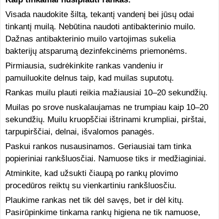
Visada naudokite šiltą, tekantį vandenį bei jūsų odai
tinkantį muilą. Nebūtina naudoti antibakterinio muilo.
Dažnas antibakterinio muilo vartojimas sukelia
bakterijų atsparumą dezinfekcinėms priemonėms.
Pirmiausia, sudrėkinkite rankas vandeniu ir
pamuiluokite delnus taip, kad muilas suputotų.
Rankas muilu plauti reikia mažiausiai 10–20 sekundžių.
Muilas po srove nuskalaujamas ne trumpiau kaip 10–20
sekundžių. Muilu kruopščiai ištrinami krumpliai, pirštai,
tarpupirščiai, delnai, išvalomos panagės.
Paskui rankos nusausinamos. Geriausiai tam tinka
popieriniai rankšluosčiai. Namuose tiks ir medžiaginiai.
Atminkite, kad užsukti čiaupą po rankų plovimo
procedūros reiktų su vienkartiniu rankšluosčiu.
Plaukime rankas net tik dėl savęs, bet ir dėl kitų.
Pasirūpinkime tinkama rankų higiena ne tik namuose,