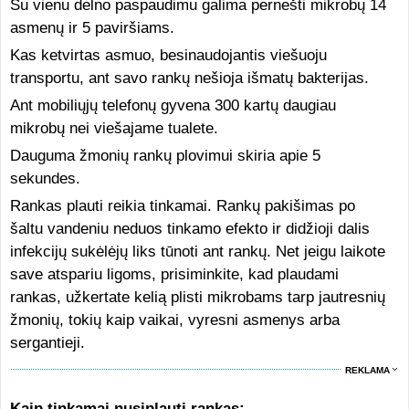
Su vienu delno paspaudimu galima pernešti mikrobų 14
asmenų ir 5 paviršiams.
Kas ketvirtas asmuo, besinaudojantis viešuoju
transportu, ant savo rankų nešioja išmatų bakterijas.
Ant mobiliųjų telefonų gyvena 300 kartų daugiau
mikrobų nei viešajame tualete.
Dauguma žmonių rankų plovimui skiria apie 5
sekundes.
Rankas plauti reikia tinkamai. Rankų pakišimas po
šaltu vandeniu neduos tinkamo efekto ir didžioji dalis
infekcijų sukėlėjų liks tūnoti ant rankų. Net jeigu laikote
save atspariu ligoms, prisiminkite, kad plaudami
rankas, užkertate kelią plisti mikrobams tarp jautresnių
žmonių, tokių kaip vaikai, vyresni asmenys arba
sergantieji.
REKLAMA
Kaip tinkamai nusiplauti rankas: