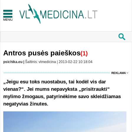
Antros pusės paieškos
(1)
psichika.eu |
Šaltinis: vlmedicina | 2013-02-22 10:18:04
REKLAMA
„Jeigu esu toks nuostabus, tai kodėl vis dar
vienas?“. Jei mums nepavyksta „prisitraukti“
mylimo žmogaus, patyrinėkime savo skleidžiamas
negatyvias žinutes.