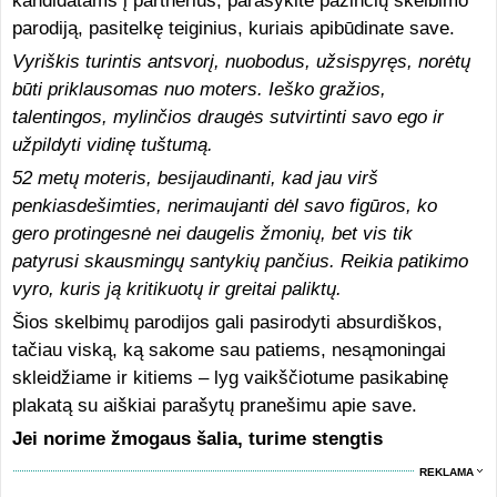
kandidatams į partnerius, parašykite pažinčių skelbimo
parodiją, pasitelkę teiginius, kuriais apibūdinate save.
Vyriškis turintis antsvorį, nuobodus, užsispyręs, norėtų
būti priklausomas nuo moters. Ieško gražios,
talentingos, mylinčios draugės sutvirtinti savo ego ir
užpildyti vidinę tuštumą.
52 metų moteris, besijaudinanti, kad jau virš
penkiasdešimties, nerimaujanti dėl savo figūros, ko
gero protingesnė nei daugelis žmonių, bet vis tik
patyrusi skausmingų santykių pančius. Reikia patikimo
vyro, kuris ją kritikuotų ir greitai paliktų.
Šios skelbimų parodijos gali pasirodyti absurdiškos,
tačiau viską, ką sakome sau patiems, nesąmoningai
skleidžiame ir kitiems – lyg vaikščiotume pasikabinę
plakatą su aiškiai parašytų pranešimu apie save.
Jei norime žmogaus šalia, turime stengtis
REKLAMA