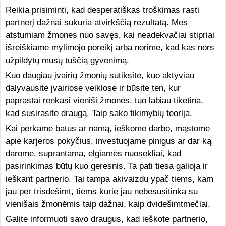
Reikia prisiminti, kad desperatiškas troškimas rasti
partnerį dažnai sukuria atvirkščią rezultatą. Mes
atstumiam žmones nuo savęs, kai neadekvačiai stipriai
išreiškiame mylimojo poreikį arba norime, kad kas nors
užpildytų mūsų tuščią gyvenimą.
Kuo daugiau įvairių žmonių sutiksite, kuo aktyviau
dalyvausite įvairiose veiklose ir būsite ten, kur
paprastai renkasi vieniši žmonės, tuo labiau tikėtina,
kad susirasite draugą. Taip sako tikimybių teorija.
Kai perkame batus ar namą, ieškome darbo, mąstome
apie karjeros pokyčius, investuojame pinigus ar dar ką
darome, suprantama, elgiamės nuosekliai, kad
pasirinkimas būtų kuo geresnis. Ta pati tiesa galioja ir
ieškant partnerio. Tai tampa akivaizdu ypač tiems, kam
jau per trisdešimt, tiems kurie jau nebesusitinka su
vienišais žmonėmis taip dažnai, kaip dvidešimtmečiai.
Galite informuoti savo draugus, kad ieškote partnerio,