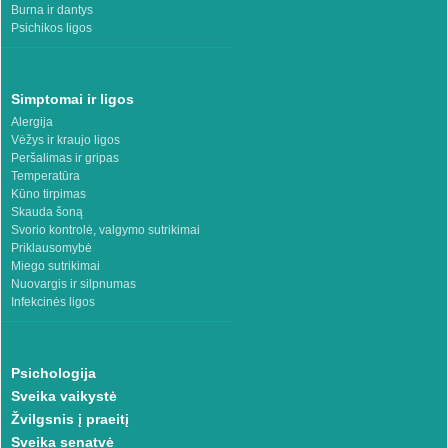
Burna ir dantys
Psichikos ligos
Simptomai ir ligos
Alergija
Vėžys ir kraujo ligos
Peršalimas ir gripas
Temperatūra
Kūno tirpimas
Skauda šoną
Svorio kontrolė, valgymo sutrikimai
Priklausomybė
Miego sutrikimai
Nuovargis ir silpnumas
Infekcinės ligos
Psichologija
Sveika vaikystė
Žvilgsnis į praeitį
Sveika senatvė