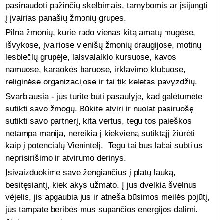
pasinaudoti pažinčių skelbimais, tarnybomis ar įsijungti
į įvairias panašių žmonių grupes.
Pilna žmonių, kurie rado vienas kitą amatų mugėse,
išvykose, įvairiose vienišų žmonių draugijose, motinų
lesbiečių grupėje, laisvalaikio kursuose, kavos
namuose, karaokės baruose, irklavimo klubuose,
religinėse organizacijose ir tai tik keletas pavyzdžių.
Svarbiausia - jūs turite būti pasaulyje, kad galėtumėte
sutikti savo žmogų. Būkite atviri ir nuolat pasiruošę
sutikti savo partnerį, kita vertus, tegu tos paieškos
netampa manija, nereikia į kiekvieną sutiktąjį žiūrėti
kaip į potencialų Vienintelį. Tegu tai bus labai subtilus
neprisirišimo ir atvirumo derinys.
Įsivaizduokime save žengiančius į platų lauką,
besitęsiantį, kiek akys užmato. Į jus dvelkia švelnus
vėjelis, jis apgaubia jus ir atneša būsimos meilės pojūtį,
jūs tampate beribės mus supančios energijos dalimi.