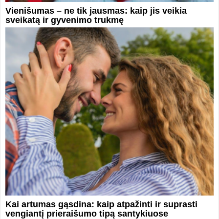
Vienišumas – ne tik jausmas: kaip jis veikia
sveikatą ir gyvenimo trukmę
Kai artumas gąsdina: kaip atpažinti ir suprasti
vengiantį prieraišumo tipą santykiuose