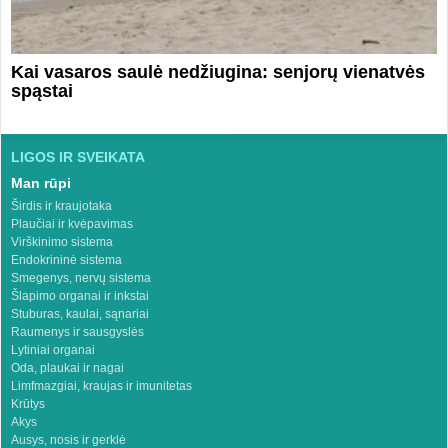
Kai vasaros saulė nedžiugina: senjorų vienatvės
spąstai
LIGOS IR SVEIKATA
Man rūpi
Širdis ir kraujotaka
Plaučiai ir kvėpavimas
Virškinimo sistema
Endokrininė sistema
Smegenys, nervų sistema
Šlapimo organai ir inkstai
Stuburas, kaulai, sąnariai
Raumenys ir sausgyslės
Lytiniai organai
Oda, plaukai ir nagai
Limfmazgiai, kraujas ir imunitetas
Krūtys
Akys
Ausys, nosis ir gerklė