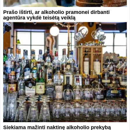
Prašo ištirti, ar alkoholio pramonei dirbanti
agentūra vykdė teisėtą veiklą
Siekiama mažinti naktinę alkoholio prekybą