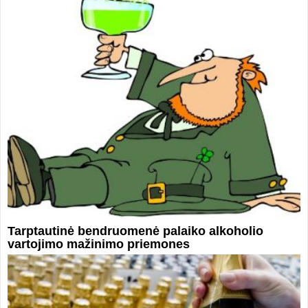
Tarptautinė bendruomenė palaiko alkoholio
vartojimo mažinimo priemones