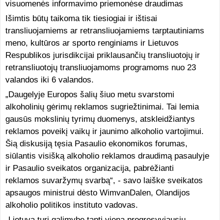
visuomenės informavimo priemonėse draudimas
Išimtis būtų taikoma tik tiesiogiai ir ištisai
transliuojamiems ar retransliuojamiems tarptautiniams
meno, kultūros ar sporto renginiams ir Lietuvos
Respublikos jurisdikcijai priklausančių transliuotojų ir
retransliuotojų transliuojamoms programoms nuo 23
valandos iki 6 valandos.
„Daugelyje Europos šalių šiuo metu svarstomi
alkoholinių gėrimų reklamos sugriežtinimai. Tai lemia
gausūs mokslinių tyrimų duomenys, atskleidžiantys
reklamos poveikį vaikų ir jaunimo alkoholio vartojimui.
Šią diskusiją tęsia Pasaulio ekonomikos forumas,
siūlantis visišką alkoholio reklamos draudimą pasaulyje
ir Pasaulio sveikatos organizacija, pabrėžianti
reklamos suvaržymų svarbą“, - savo laiške sveikatos
apsaugos ministrui dėsto WimvanDalen, Olandijos
alkoholio politikos instituto vadovas.
„Lietuva turi galimybę tapti viena progresyviausių