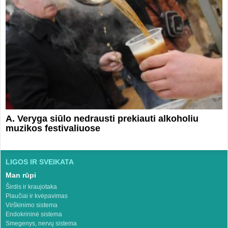
A. Veryga siūlo nedrausti prekiauti alkoholiu
muzikos festivaliuose
LIGOS IR SVEIKATA
Man rūpi
Širdis ir kraujotaka
Plaučiai ir kvėpavimas
Virškinimo sistema
Endokrininė sistema
Smegenys, nervų sistema