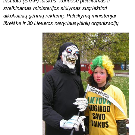
instituto (STAP) laiškus, kuriuose palaikomas ir
sveikinamas ministerijos siūlymas sugriežtinti
alkoholinių gėrimų reklamą. Palaikymą ministerijai
išreiškė ir 30 Lietuvos nevyriausybinių organizacijų.