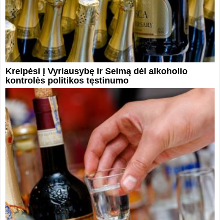
Kreipėsi į Vyriausybę ir Seimą dėl alkoholio
kontrolės politikos tęstinumo