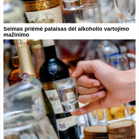
Seimas priėmė pataisas dėl alkoholio vartojimo
mažinimo