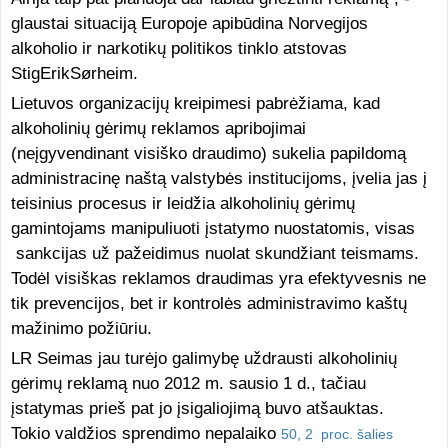
glaustai situaciją Europoje apibūdina Norvegijos
alkoholio ir narkotikų politikos tinklo atstovas
StigErikSørheim.
Lietuvos organizacijų kreipimesi pabrėžiama, kad
alkoholinių gėrimų reklamos apribojimai
(neįgyvendinant visiško draudimo) sukelia papildomą
administracinę naštą valstybės institucijoms, įvelia jas į
teisinius procesus ir leidžia alkoholinių gėrimų
gamintojams manipuliuoti įstatymo nuostatomis, visas
sankcijas už pažeidimus nuolat skundžiant teismams.
Todėl visiškas reklamos draudimas yra efektyvesnis ne
tik prevencijos, bet ir kontrolės administravimo kaštų
mažinimo požiūriu.
LR Seimas jau turėjo galimybę uždrausti alkoholinių
gėrimų reklamą nuo 2012 m. sausio 1 d., tačiau
įstatymas prieš pat jo įsigaliojimą buvo atšauktas.
Tokio valdžios sprendimo nepalaiko
50, 2 proc. šalies