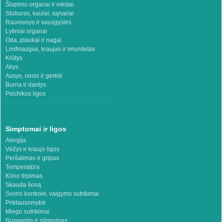
Šlapimo organai ir inkstai
Stuburas, kaulai, sąnariai
Raumenys ir sausgyslės
Lytiniai organai
Oda, plaukai ir nagai
Limfmazgiai, kraujas ir imunitetas
Krūtys
Akys
Ausys, nosis ir gerklė
Burna ir dantys
Psichikos ligos
Simptomai ir ligos
Alergija
Vėžys ir kraujo ligos
Peršalimas ir gripas
Temperatūra
Kūno tirpimas
Skauda šoną
Svorio kontrolė, valgymo sutrikimai
Priklausomybė
Miego sutrikimai
Nuovargis ir silpnumas