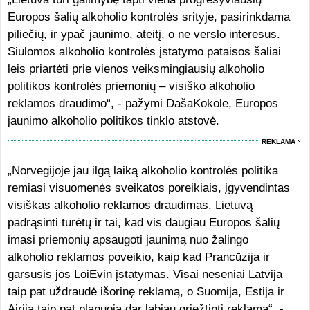
Europos šalių alkoholio kontrolės srityje, pasirinkdama
piliečių, ir ypač jaunimo, ateitį, o ne verslo interesus.
Siūlomos alkoholio kontrolės įstatymo pataisos šaliai
leis priartėti prie vienos veiksmingiausių alkoholio
politikos kontrolės priemonių – visiško alkoholio
reklamos draudimo“, - pažymi DašaKokole, Europos
jaunimo alkoholio politikos tinklo atstovė.
REKLAMA
„Norvegijoje jau ilgą laiką alkoholio kontrolės politika
remiasi visuomenės sveikatos poreikiais, įgyvendintas
visiškas alkoholio reklamos draudimas. Lietuvą
padrąsinti turėtų ir tai, kad vis daugiau Europos šalių
imasi priemonių apsaugoti jaunimą nuo žalingo
alkoholio reklamos poveikio, kaip kad Prancūzija ir
garsusis jos LoiEvin įstatymas. Visai neseniai Latvija
taip pat uždraudė išorinę reklamą, o Suomija, Estija ir
Airija taip pat planuoja dar labiau griežtinti reklamą“, -