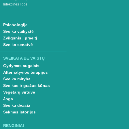
Infekcinės ligos
Psichologija
Sveika vaikystė
Žvilgsnis į praeitį
Sveika senatvė
SVEIKATA BE VAISTŲ
Gydymas augalais
Alternatyvios terapijos
Sveika mityba
Sveikas ir gražus kūnas
Vegetarų virtuvė
Joga
Sveika dvasia
Sėkmės istorijos
RENGINIAI