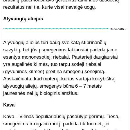
rezultatus nei tie, kurie visai nevalgė uogų.
Alyvuogių aliejus
REKLAMA
Alyvuogių aliejus turi daug sveikatą stiprinančių
savybių, bet jūsų smegenims labiausiai padeda jame
esantys mononesotieji riebalai. Pastarieji daugiausiai
yra augalinės kilmės, tuo tarpu sotieji riebalai
(gyvūninės kilmės) greitina smegenų senėjimą.
Apskaičiuota, kad moterų, kurios vartoja kokybišką
alyvuogių aliejų, smegenys būna 6 – 7 metais
jaunesnės nei jų biologinis amžius.
Kava
Kava – vienas populiariausių pasaulyje gėrimų. Tiesa,
smegenims ir organizmui ji padeda tik tuomet, jei