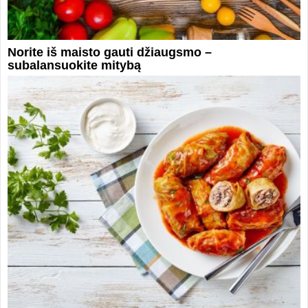
Norite iš maisto gauti džiaugsmo –
subalansuokite mitybą