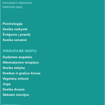
Nuovargis ir silpnumas
Infekcinės ligos
Psichologija
Sveika vaikystė
Žvilgsnis į praeitį
Sveika senatvė
SVEIKATA BE VAISTŲ
Gydymas augalais
Alternatyvios terapijos
Sveika mityba
Sveikas ir gražus kūnas
Vegetarų virtuvė
Joga
Sveika dvasia
Sėkmės istorijos