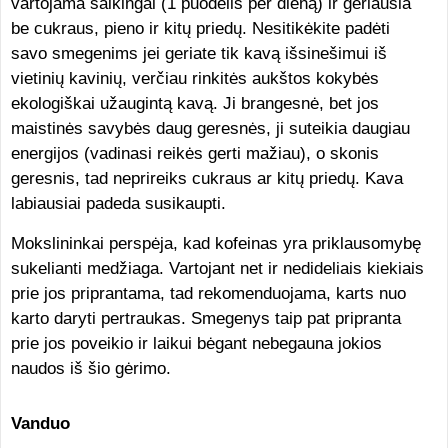
vartojama saikingai (1 puodelis per dieną) ir geriausia
be cukraus, pieno ir kitų priedų. Nesitikėkite padėti
savo smegenims jei geriate tik kavą išsinešimui iš
vietinių kavinių, verčiau rinkitės aukštos kokybės
ekologiškai užaugintą kavą. Ji brangesnė, bet jos
maistinės savybės daug geresnės, ji suteikia daugiau
energijos (vadinasi reikės gerti mažiau), o skonis
geresnis, tad neprireiks cukraus ar kitų priedų. Kava
labiausiai padeda susikaupti.
Mokslininkai perspėja, kad kofeinas yra priklausomybę
sukelianti medžiaga. Vartojant net ir nedideliais kiekiais
prie jos priprantama, tad rekomenduojama, karts nuo
karto daryti pertraukas. Smegenys taip pat pripranta
prie jos poveikio ir laikui bėgant nebegauna jokios
naudos iš šio gėrimo.
Vanduo