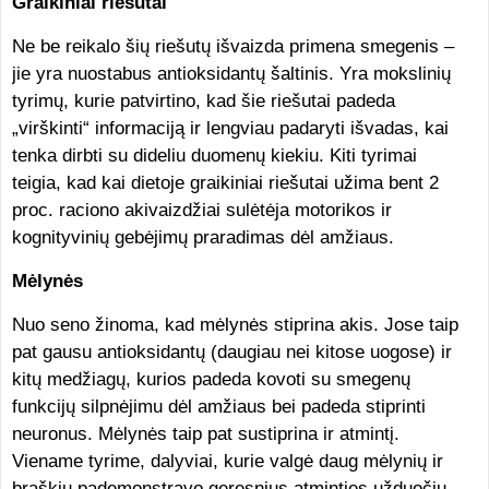
Graikiniai riešutai
Ne be reikalo šių riešutų išvaizda primena smegenis –
jie yra nuostabus antioksidantų šaltinis. Yra mokslinių
tyrimų, kurie patvirtino, kad šie riešutai padeda
„virškinti“ informaciją ir lengviau padaryti išvadas, kai
tenka dirbti su dideliu duomenų kiekiu. Kiti tyrimai
teigia, kad kai dietoje graikiniai riešutai užima bent 2
proc. raciono akivaizdžiai sulėtėja motorikos ir
kognityvinių gebėjimų praradimas dėl amžiaus.
Mėlynės
Nuo seno žinoma, kad mėlynės stiprina akis. Jose taip
pat gausu antioksidantų (daugiau nei kitose uogose) ir
kitų medžiagų, kurios padeda kovoti su smegenų
funkcijų silpnėjimu dėl amžiaus bei padeda stiprinti
neuronus. Mėlynės taip pat sustiprina ir atmintį.
Viename tyrime, dalyviai, kurie valgė daug mėlynių ir
braškių pademonstravo geresnius atminties užduočių