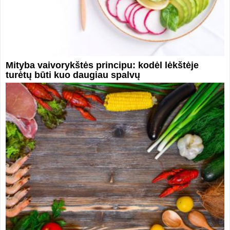
Mityba vaivorykštės principu: kodėl lėkštėje
turėtų būti kuo daugiau spalvų