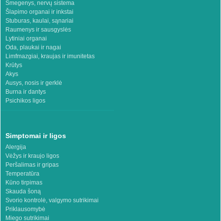
Smegenys, nervų sistema
Šlapimo organai ir inkstai
Stuburas, kaulai, sąnariai
Raumenys ir sausgyslės
Lytiniai organai
Oda, plaukai ir nagai
Limfmazgiai, kraujas ir imunitetas
Krūtys
Akys
Ausys, nosis ir gerklė
Burna ir dantys
Psichikos ligos
Simptomai ir ligos
Alergija
Vėžys ir kraujo ligos
Peršalimas ir gripas
Temperatūra
Kūno tirpimas
Skauda šoną
Svorio kontrolė, valgymo sutrikimai
Priklausomybė
Miego sutrikimai