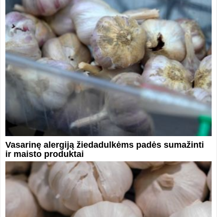
Vasarinę alergiją žiedadulkėms padės sumažinti
ir maisto produktai