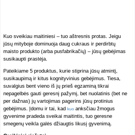
Kuo sveikiau maitiniesi – tuo aštresnis protas. Jeigu
jūsų mityboje dominuoja daug cukraus ir perdirbtų
maisto produkto (arba pusfabrikačių) – jūsų gebėjimas
susikaupti prastėja.
Pateikiame 5 produktus, kurie stiprina jūsų atmintį,
susikaupimą ir kitus kognityvinius gebėjimus. Tiesa,
suvalgius bent vieno iš jų prieš egzaminą tikrai
nepagelbės gauti geresnį pažymį, bet nuolatinis (bet ne
per dažnas) jų vartojimas pagerins jūsų protinius
gebėjimus. Įdomu ir tai, kad
anksčiau žmogus
kuo
gyvenime pradeda sveikai maitintis, tuo geresne
smegenų veikla galės džiaugtis likusį gyvenimą.