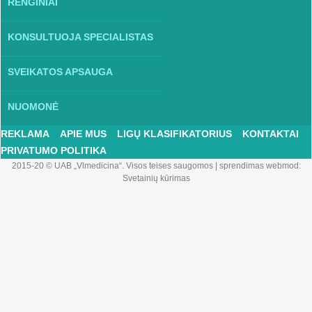
RENGINIAI
KONSULTUOJA SPECIALISTAS
SVEIKATOS APSAUGA
NUOMONĖ
REKLAMA
APIE MUS
LIGŲ KLASIFIKATORIUS
KONTAKTAI
PRIVATUMO POLITIKA
2015-20 © UAB „Vlmedicina“. Visos teises saugomos
|
sprendimas webmod:
Svetainių kūrimas