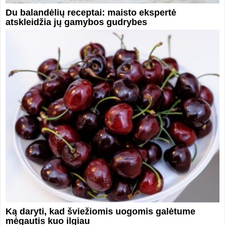
Du balandėlių receptai: maisto ekspertė
atskleidžia jų gamybos gudrybes
Ką daryti, kad šviežiomis uogomis galėtume
mėgautis kuo ilgiau