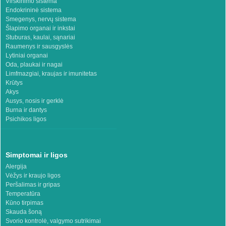
Virškinimo sistema
Endokrininė sistema
Smegenys, nervų sistema
Šlapimo organai ir inkstai
Stuburas, kaulai, sąnariai
Raumenys ir sausgyslės
Lytiniai organai
Oda, plaukai ir nagai
Limfmazgiai, kraujas ir imunitetas
Krūtys
Akys
Ausys, nosis ir gerklė
Burna ir dantys
Psichikos ligos
Simptomai ir ligos
Alergija
Vėžys ir kraujo ligos
Peršalimas ir gripas
Temperatūra
Kūno tirpimas
Skauda šoną
Svorio kontrolė, valgymo sutrikimai