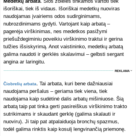
Medetkų arbata
. Šios žolelės tinkamos vartoti tiek
išoriškai, tiek iš vidaus. Išoriškai medetkų nuoviras
naudojamas įvairiems odos sudirginimams,
nubrozdinimams gydyti. Vartojant kaip arbatą –
pagerėja virškinimas, nes medetkos pasižymi
priešuždegiminiu poveikiu virškinimo traktui ir gerina
tulžies išsiskyrimą. Anot vaistininko, medetkų arbatą
galima naudoti ir gerklės skalavimui – gelbsti sergant
angina ar laringitu.
REKLAMA
. Tai arbata, kuri bene dažniausiai
Čiobrelių arbata
naudojama peršalus – geriama tiek viena, tiek
naudojama kaip sudėtinė dalis arbatų mišiniuose. Šią
arbatą taip pat tinka gerti pasireiškus virškinimo trakto
sutrikimams ir skaudant gerklę (galima skalauti ir
nuoviru). Ji taip pat atpalaiduoja bronchų spazmus,
todėl galima rinktis kaip kosulį lengvinančią priemonę.