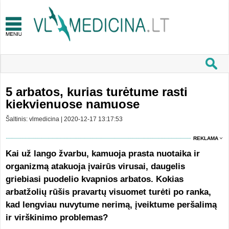
5 arbatos, kurias turėtume rasti
kiekvienuose namuose
Šaltinis: vlmedicina | 2020-12-17 13:17:53
REKLAMA
Kai už lango žvarbu, kamuoja prasta nuotaika ir
organizmą atakuoja įvairūs virusai, daugelis
griebiasi puodelio kvapnios arbatos. Kokias
arbatžolių rūšis pravartų visuomet turėti po ranka,
kad lengviau nuvytume nerimą, įveiktume peršalimą
ir virškinimo problemas?