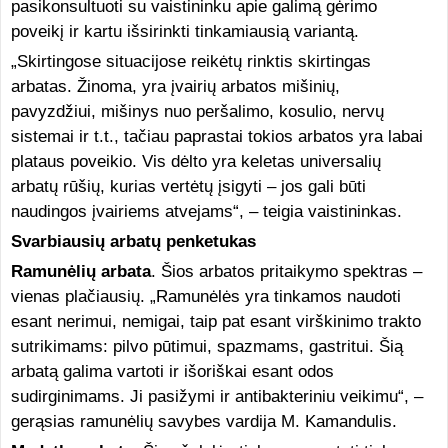
pasikonsultuoti su vaistininku apie galimą gėrimo
poveikį ir kartu išsirinkti tinkamiausią variantą.
„Skirtingose situacijose reikėtų rinktis skirtingas
arbatas. Žinoma, yra įvairių arbatos mišinių,
pavyzdžiui, mišinys nuo peršalimo, kosulio, nervų
sistemai ir t.t., tačiau paprastai tokios arbatos yra labai
plataus poveikio. Vis dėlto yra keletas universalių
arbatų rūšių, kurias vertėtų įsigyti – jos gali būti
naudingos įvairiems atvejams“, – teigia vaistininkas.
Svarbiausių arbatų penketukas
Ramunėlių arbata
. Šios arbatos pritaikymo spektras –
vienas plačiausių. „Ramunėlės yra tinkamos naudoti
esant nerimui, nemigai, taip pat esant virškinimo trakto
sutrikimams: pilvo pūtimui, spazmams, gastritui. Šią
arbatą galima vartoti ir išoriškai esant odos
sudirginimams. Ji pasižymi ir antibakteriniu veikimu“, –
gerąsias ramunėlių savybes vardija M. Kamandulis.