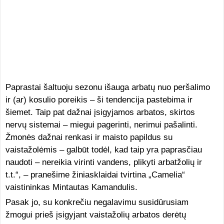
Paprastai šaltuoju sezonu išauga arbatų nuo peršalimo
ir (ar) kosulio poreikis – ši tendencija pastebima ir
šiemet. Taip pat dažnai įsigyjamos arbatos, skirtos
nervų sistemai – miegui pagerinti, nerimui pašalinti.
Žmonės dažnai renkasi ir maisto papildus su
vaistažolėmis – galbūt todėl, kad taip yra paprasčiau
naudoti – nereikia virinti vandens, plikyti arbatžolių ir
t.t.“, – pranešime žiniasklaidai tvirtina „Camelia“
vaistininkas Mintautas Kamandulis.
Pasak jo, su konkrečiu negalavimu susidūrusiam
žmogui prieš įsigyjant vaistažolių arbatos derėtų