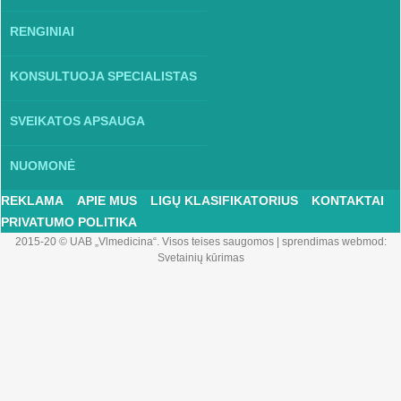
RENGINIAI
KONSULTUOJA SPECIALISTAS
SVEIKATOS APSAUGA
NUOMONĖ
REKLAMA
APIE MUS
LIGŲ KLASIFIKATORIUS
KONTAKTAI
PRIVATUMO POLITIKA
2015-20 © UAB „Vlmedicina“. Visos teises saugomos
|
sprendimas webmod:
Svetainių kūrimas