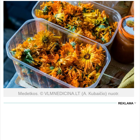
Medetkos. © VLMNEDICINA.LT (A. Kubaičio) nuotr.
REKLAMA