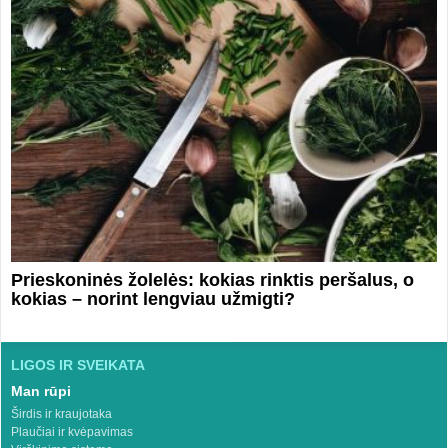
Prieskoninės žolelės: kokias rinktis peršalus, o
kokias – norint lengviau užmigti?
LIGOS IR SVEIKATA
Man rūpi
Širdis ir kraujotaka
Plaučiai ir kvėpavimas