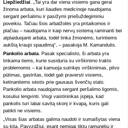
Liepžiedžiai
. „Tai yra dar viena visiems gana gerai
žinoma arbata, kuri liaudies medicinoje naudojama
sergant peršalimu ir pasižymi priešuždegiminiu
poveikiu. Tačiau šios arbatžolės yra pritaikomos ir
plačiau – naudojama ir kaip nervų sistemą raminanti bei
atplaiduojanti arbata, todėl tinka žmonėms, turintiems
aukštą kraujo spaudimą“, – pasakoja M. Kamandulis.
Pankolio arbata
. Pasak specialisto, ši arbata yra
tinkama tiems, kurie susiduria su virškinimo trakto
problemomis – kai kamuoja sutrikęs virškinimas, pilvo
pūtimas, gastritas, todėl gali praversti visiems,
ketinantiems sėstis prie gausaus švenčių stalo.
Pankolio arbata naudojama sergant peršalimo ligomis,
kosuliui lengvinti. Visgi vaistininkas įspėja, kad
pankolis turi labai savitą skonį ir kvapą, kuris gali
patikti ne visiems.
„Visas šias arbatas galima naudoti ir sumaišytas viena
su kita. Pavyzdžiui, esant nemigai tiktų ramunėlių ir