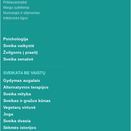
Priklausomybė
Miego sutrikimai
Nuovargis ir silpnumas
Infekcinės ligos
Psichologija
Sveika vaikystė
Žvilgsnis į praeitį
Sveika senatvė
SVEIKATA BE VAISTŲ
Gydymas augalais
Alternatyvios terapijos
Sveika mityba
Sveikas ir gražus kūnas
Vegetarų virtuvė
Joga
Sveika dvasia
Sėkmės istorijos