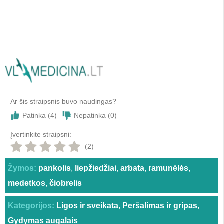
Ar šis straipsnis buvo naudingas?
Patinka (
4
)
Nepatinka (
0
)
Įvertinkite straipsni:
(2)
Žymos:
pankolis
,
liepžiedžiai
,
arbata
,
ramunėlės
,
medetkos
,
čiobrelis
Kategorijos:
Ligos ir sveikata
,
Peršalimas ir gripas
,
Gydymas augalais