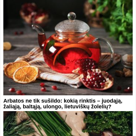
Arbatos ne tik sušildo: kokią rinktis – juodąją,
žaliąją, baltąją, ulongo, lietuviškų žolelių?