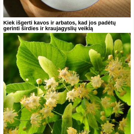
Kiek išgerti kavos ir arbatos, kad jos padėtų
gerinti širdies ir kraujagyslių veiklą