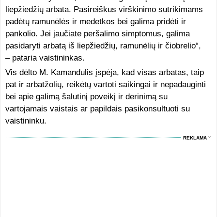
liepžiedžių arbata. Pasireiškus virškinimo sutrikimams
padėtų ramunėlės ir medetkos bei galima pridėti ir
pankolio. Jei jaučiate peršalimo simptomus, galima
pasidaryti arbatą iš liepžiedžių, ramunėlių ir čiobrelio“,
– pataria vaistininkas.
Vis dėlto M. Kamandulis įspėja, kad visas arbatas, taip
pat ir arbatžolių, reikėtų vartoti saikingai ir nepadauginti
bei apie galimą šalutinį poveikį ir derinimą su
vartojamais vaistais ar papildais pasikonsultuoti su
vaistininku.
REKLAMA