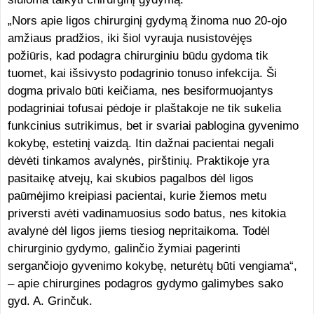
„Nors apie ligos chirurginį gydymą žinoma nuo 20-ojo
amžiaus pradžios, iki šiol vyrauja nusistovėjęs
požiūris, kad podagra chirurginiu būdu gydoma tik
tuomet, kai išsivysto podagrinio tonuso infekcija. Ši
dogma privalo būti keičiama, nes besiformuojantys
podagriniai tofusai pėdoje ir plaštakoje ne tik sukelia
funkcinius sutrikimus, bet ir svariai pablogina gyvenimo
kokybę, estetinį vaizdą. Itin dažnai pacientai negali
dėvėti tinkamos avalynės, pirštinių. Praktikoje yra
pasitaikę atvejų, kai skubios pagalbos dėl ligos
paūmėjimo kreipiasi pacientai, kurie žiemos metu
priversti avėti vadinamuosius sodo batus, nes kitokia
avalynė dėl ligos jiems tiesiog nepritaikoma. Todėl
chirurginio gydymo, galinčio žymiai pagerinti
sergančiojo gyvenimo kokybę, neturėtų būti vengiama“,
– apie chirurgines podagros gydymo galimybes sako
gyd. A. Grinčuk.