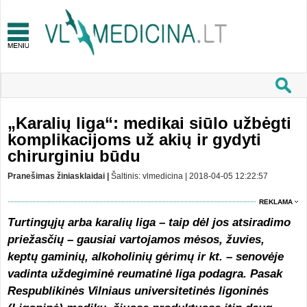
„Karalių liga“: medikai siūlo užbėgti
komplikacijoms už akių ir gydyti
chirurginiu būdu
Pranešimas žiniasklaidai |
Šaltinis: vlmedicina | 2018-04-05 12:22:57
REKLAMA
Turtingųjų arba karalių liga – taip dėl jos atsiradimo
priežasčių – gausiai vartojamos mėsos, žuvies,
keptų gaminių, alkoholinių gėrimų ir kt. – senovėje
vadinta uždegiminė reumatinė liga podagra. Pasak
Respublikinės Vilniaus universitetinės ligoninės