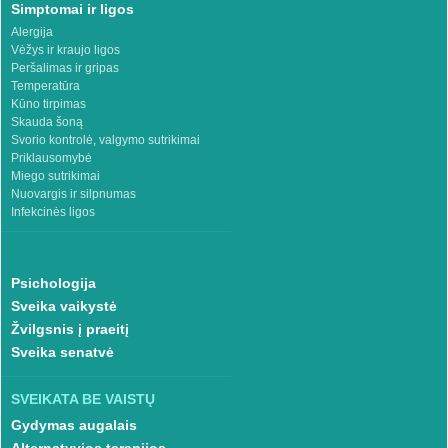
Simptomai ir ligos
Alergija
Vėžys ir kraujo ligos
Peršalimas ir gripas
Temperatūra
Kūno tirpimas
Skauda šoną
Svorio kontrolė, valgymo sutrikimai
Priklausomybė
Miego sutrikimai
Nuovargis ir silpnumas
Infekcinės ligos
Psichologija
Sveika vaikystė
Žvilgsnis į praeitį
Sveika senatvė
SVEIKATA BE VAISTŲ
Gydymas augalais