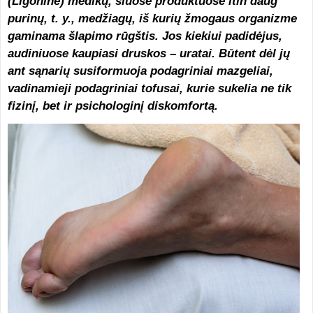
(Ligoninė) medikų, šiuose produktuose itin daug
purinų, t. y., medžiagų, iš kurių žmogaus organizme
gaminama šlapimo rūgštis. Jos kiekiui padidėjus,
audiniuose kaupiasi druskos – uratai. Būtent dėl jų
ant sąnarių susiformuoja podagriniai mazgeliai,
vadinamieji podagriniai tofusai, kurie sukelia ne tik
fizinį, bet ir psichologinį diskomfortą.