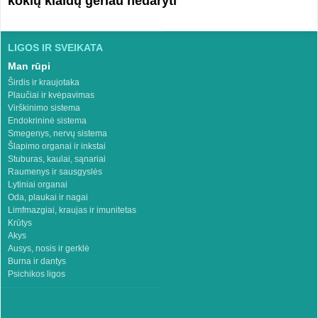
kokių klaidų geriau nedaryti
LIGOS IR SVEIKATA
Man rūpi
Širdis ir kraujotaka
Plaučiai ir kvėpavimas
Virškinimo sistema
Endokrininė sistema
Smegenys, nervų sistema
Šlapimo organai ir inkstai
Stuburas, kaulai, sąnariai
Raumenys ir sausgyslės
Lytiniai organai
Oda, plaukai ir nagai
Limfmazgiai, kraujas ir imunitetas
Krūtys
Akys
Ausys, nosis ir gerklė
Burna ir dantys
Psichikos ligos