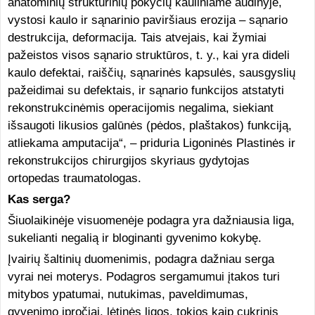
anatominių struktūrinių pokyčių kauliniame audinyje,
vystosi kaulo ir sąnarinio paviršiaus erozija – sąnario
destrukcija, deformacija. Tais atvejais, kai žymiai
pažeistos visos sąnario struktūros, t. y., kai yra dideli
kaulo defektai, raiščių, sąnarinės kapsulės, sausgyslių
pažeidimai su defektais, ir sąnario funkcijos atstatyti
rekonstrukcinėmis operacijomis negalima, siekiant
išsaugoti likusios galūnės (pėdos, plaštakos) funkciją,
atliekama amputacija“, – priduria Ligoninės Plastinės ir
rekonstrukcijos chirurgijos skyriaus gydytojas
ortopedas traumatologas.
Kas serga?
Šiuolaikinėje visuomenėje podagra yra dažniausia liga,
sukelianti negalią ir bloginanti gyvenimo kokybę.
Įvairių šaltinių duomenimis, podagra dažniau serga
vyrai nei moterys. Podagros sergamumui įtakos turi
mitybos ypatumai, nutukimas, paveldimumas,
gyvenimo įpročiai, lėtinės ligos, tokios kaip cukrinis