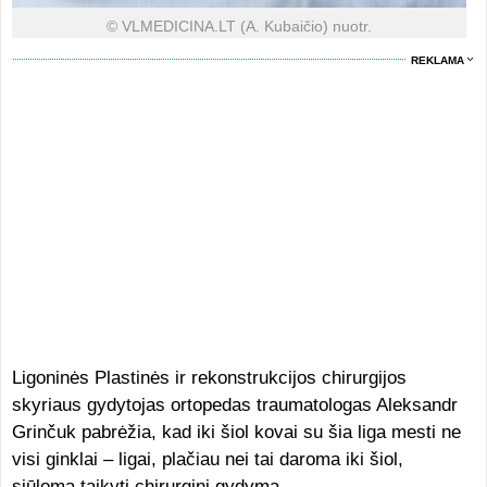
© VLMEDICINA.LT (A. Kubaičio) nuotr.
REKLAMA
Ligoninės Plastinės ir rekonstrukcijos chirurgijos
skyriaus gydytojas ortopedas traumatologas Aleksandr
Grinčuk pabrėžia, kad iki šiol kovai su šia liga mesti ne
visi ginklai – ligai, plačiau nei tai daroma iki šiol,
siūloma taikyti chirurginį gydymą.