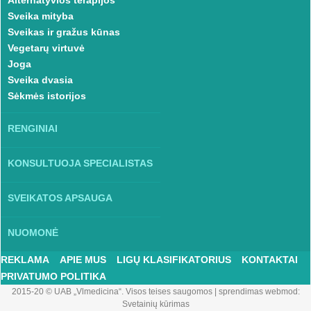
Alternatyvios terapijos
Sveika mityba
Sveikas ir gražus kūnas
Vegetarų virtuvė
Joga
Sveika dvasia
Sėkmės istorijos
RENGINIAI
KONSULTUOJA SPECIALISTAS
SVEIKATOS APSAUGA
NUOMONĖ
REKLAMA
APIE MUS
LIGŲ KLASIFIKATORIUS
KONTAKTAI
PRIVATUMO POLITIKA
2015-20 © UAB „Vlmedicina“. Visos teises saugomos
|
sprendimas webmod:
Svetainių kūrimas