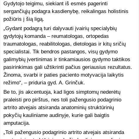
Gydytojo teigimu, siekiant iš esmės pagerinti
sergančiųjų podagra kasdienybę, reikalingas holistinis
požiūris į šią ligą.
„Gydant podagrą turi dalyvauti įvairių specialybių
gydytojų komanda – reumatologas, ortopedas
traumatologas, reabilitologas, dietologas ir kitų sričių
specialistai. Tik bendros pastangos, visų gydymo
galimybių įvertinimas ir tinkamiausios gydymo taktikos
pasirinkimas gali užtikrinti pačius geriausius rezultatus.
Žinoma, svarbi ir paties paciento motyvacija laikytis
režimo“, – priduria gyd. A. Grinčuk.
Be to, jis akcentuoja, kad ligos simptomų nederėtų
praleisti pro pirštus, nes toli pažengusio podagrinio
artrito atvejais atsiranda anatominių struktūrinių
pokyčių kauliniame audinyje, kurie gali baigtis
amputacija.
„Toli pažengusio podagrinio artrito atvejais atsiranda