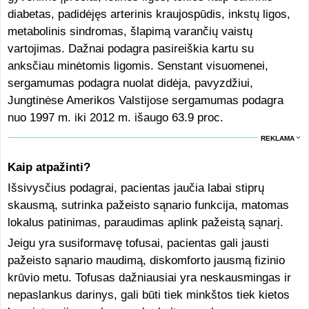
diabetas, padidėjęs arterinis kraujospūdis, inkstų ligos,
metabolinis sindromas, šlapimą varančių vaistų
vartojimas. Dažnai podagra pasireiškia kartu su
anksčiau minėtomis ligomis. Senstant visuomenei,
sergamumas podagra nuolat didėja, pavyzdžiui,
Jungtinėse Amerikos Valstijose sergamumas podagra
nuo 1997 m. iki 2012 m. išaugo 63.9 proc.
REKLAMA
Kaip atpažinti?
Išsivysčius podagrai, pacientas jaučia labai stiprų
skausmą, sutrinka pažeisto sąnario funkcija, matomas
lokalus patinimas, paraudimas aplink pažeistą sąnarį.
Jeigu yra susiformavę tofusai, pacientas gali jausti
pažeisto sąnario maudimą, diskomforto jausmą fizinio
krūvio metu. Tofusas dažniausiai yra neskausmingas ir
nepaslankus darinys, gali būti tiek minkštos tiek kietos