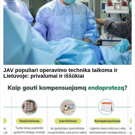
JAV populiari operavimo technika taikoma ir
Lietuvoje: privalumai ir iššūkiai