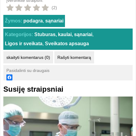
Įvertinkite straipsni:
(2)
Žymos:
podagra
,
sąnariai
Kategorijos:
Stuburas, kaulai, sąnariai
,
Ligos ir sveikata
,
Sveikatos apsauga
skaityti komentarus (0)
Rašyti komentarą
Pasidalinti su draugais
Susiję straipsniai