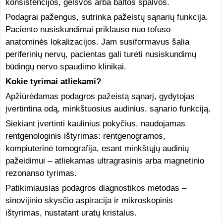
konsistencijos, gelsvos arba baltos spalvos.
Podagrai pažengus, sutrinka pažeistų sąnarių funkcija.
Paciento nusiskundimai priklauso nuo tofuso
anatominės lokalizacijos. Jam susiformavus šalia
periferinių nervų, pacientas gali turėti nusiskundimų
būdingų nervo spaudimo klinikai.
Kokie tyrimai atliekami?
Apžiūrėdamas podagros pažeistą sąnarį, gydytojas
įvertintina odą, minkštuosius audinius, sąnario funkciją.
Siekiant įvertinti kaulinius pokyčius, naudojamas
rentgenologinis ištyrimas: rentgenogramos,
kompiuterinė tomografija, esant minkštųjų audinių
pažeidimui – atliekamas ultragrasinis arba magnetinio
rezonanso tyrimas.
Patikimiausias podagros diagnostikos metodas –
sinovijinio skysčio aspiracija ir mikroskopinis
ištyrimas, nustatant uratų kristalus.