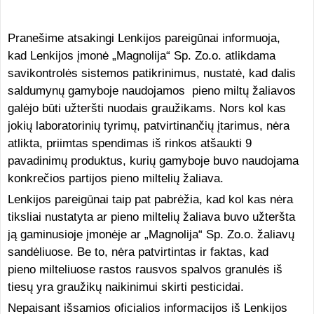
Pranešime atsakingi Lenkijos pareigūnai informuoja,
kad Lenkijos įmonė „Magnolija“ Sp. Zo.o. atlikdama
savikontrolės sistemos patikrinimus, nustatė, kad dalis
saldumynų gamyboje naudojamos pieno miltų žaliavos
galėjo būti užteršti nuodais graužikams. Nors kol kas
jokių laboratorinių tyrimų, patvirtinančių įtarimus, nėra
atlikta, priimtas spendimas iš rinkos atšaukti 9
pavadinimų produktus, kurių gamyboje buvo naudojama
konkrečios partijos pieno miltelių žaliava.
Lenkijos pareigūnai taip pat pabrėžia, kad kol kas nėra
tiksliai nustatyta ar pieno miltelių žaliava buvo užteršta
ją gaminusioje įmonėje ar „Magnolija“ Sp. Zo.o. žaliavų
sandėliuose. Be to, nėra patvirtintas ir faktas, kad
pieno milteliuose rastos rausvos spalvos granulės iš
tiesų yra graužikų naikinimui skirti pesticidai.
Nepaisant išsamios oficialios informacijos iš Lenkijos