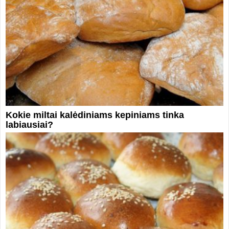
Kokie miltai kalėdiniams kepiniams tinka
labiausiai?