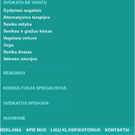
SVEIKATA BE VAISTŲ
Gydymas augalais
Alternatyvios terapijos
Sveika mityba
Sveikas ir gražus kūnas
Vegetarų virtuvė
Joga
Sveika dvasia
Sėkmės istorijos
RENGINIAI
KONSULTUOJA SPECIALISTAS
SVEIKATOS APSAUGA
NUOMONĖ
REKLAMA
APIE MUS
LIGŲ KLASIFIKATORIUS
KONTAKTAI