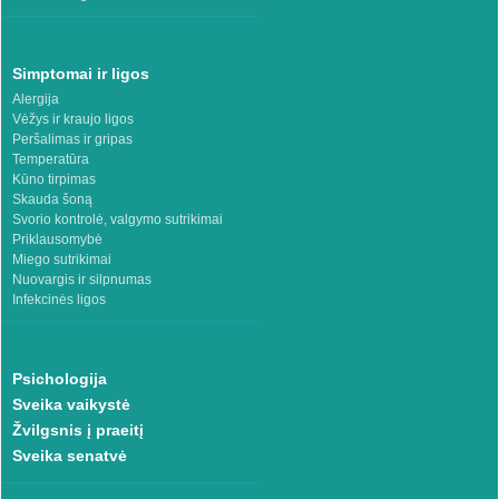
Simptomai ir ligos
Alergija
Vėžys ir kraujo ligos
Peršalimas ir gripas
Temperatūra
Kūno tirpimas
Skauda šoną
Svorio kontrolė, valgymo sutrikimai
Priklausomybė
Miego sutrikimai
Nuovargis ir silpnumas
Infekcinės ligos
Psichologija
Sveika vaikystė
Žvilgsnis į praeitį
Sveika senatvė