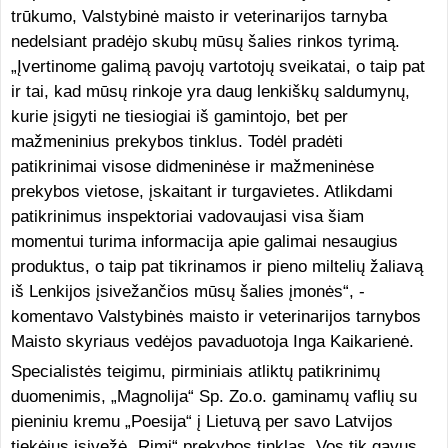
trūkumo, Valstybinė maisto ir veterinarijos tarnyba
nedelsiant pradėjo skubų mūsų šalies rinkos tyrimą.
„Įvertinome galimą pavojų vartotojų sveikatai, o taip pat
ir tai, kad mūsų rinkoje yra daug lenkiškų saldumynų,
kurie įsigyti ne tiesiogiai iš gamintojo, bet per
mažmeninius prekybos tinklus. Todėl pradėti
patikrinimai visose didmeninėse ir mažmeninėse
prekybos vietose, įskaitant ir turgavietes. Atlikdami
patikrinimus inspektoriai vadovaujasi visa šiam
momentui turima informacija apie galimai nesaugius
produktus, o taip pat tikrinamos ir pieno miltelių žaliavą
iš Lenkijos įsivežančios mūsų šalies įmonės“, -
komentavo Valstybinės maisto ir veterinarijos tarnybos
Maisto skyriaus vedėjos pavaduotoja Inga Kaikarienė.
Specialistės teigimu, pirminiais atliktų patikrinimų
duomenimis, „Magnolija“ Sp. Zo.o. gaminamų vaflių su
pieniniu kremu „Poesija“ į Lietuvą per savo Latvijos
tiekėjus įsivežė „Rimi“ prekybos tinklas. Vos tik gavus