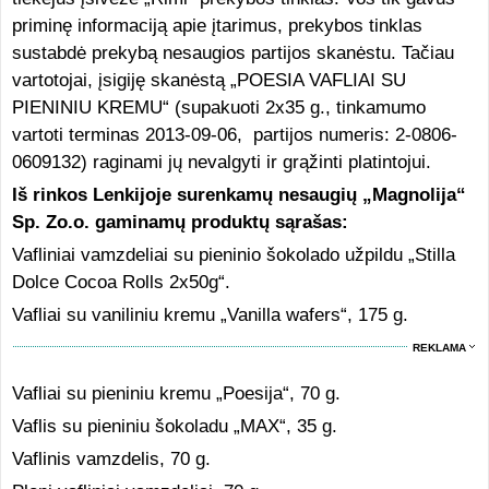
priminę informaciją apie įtarimus, prekybos tinklas
sustabdė prekybą nesaugios partijos skanėstu. Tačiau
vartotojai, įsigiję skanėstą „POESIA VAFLIAI SU
PIENINIU KREMU“ (supakuoti 2x35 g., tinkamumo
vartoti terminas 2013-09-06, partijos numeris: 2-0806-
0609132) raginami jų nevalgyti ir grąžinti platintojui.
Iš rinkos Lenkijoje surenkamų nesaugių „Magnolija“
Sp. Zo.o. gaminamų produktų sąrašas:
Vafliniai vamzdeliai su pieninio šokolado užpildu „Stilla
Dolce Cocoa Rolls 2x50g“.
Vafliai su vaniliniu kremu „Vanilla wafers“, 175 g.
REKLAMA
Vafliai su pieniniu kremu „Poesija“, 70 g.
Vaflis su pieniniu šokoladu „MAX“, 35 g.
Vaflinis vamzdelis, 70 g.