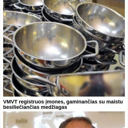
VMVT registruos įmones, gaminančias su maistu
besiliečiančias medžiagas