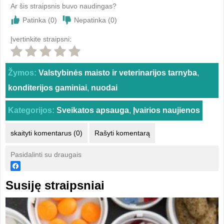
Ar šis straipsnis buvo naudingas?
Patinka (
0
)
Nepatinka (
0
)
Įvertinkite straipsni:
Žymos:
Valstybinės maisto ir veterinarijos tarnyba
,
konditerijos gaminiai
,
nuodai
Kategorijos:
Sveikatos apsauga
,
Įvairios naujienos
skaityti komentarus (0)
Rašyti komentarą
Pasidalinti su draugais
Susiję straipsniai