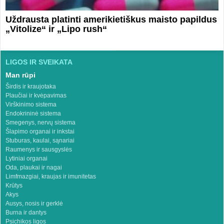
Uždrausta platinti amerikietiškus maisto papildus
„Vitolize“ ir „Lipo rush“
LIGOS IR SVEIKATA
Man rūpi
Širdis ir kraujotaka
Plaučiai ir kvėpavimas
Virškinimo sistema
Endokrininė sistema
Smegenys, nervų sistema
Šlapimo organai ir inkstai
Stuburas, kaulai, sąnariai
Raumenys ir sausgyslės
Lytiniai organai
Oda, plaukai ir nagai
Limfmazgiai, kraujas ir imunitetas
Krūtys
Akys
Ausys, nosis ir gerklė
Burna ir dantys
Psichikos ligos