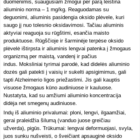
duomenimis, suaugusiam žmogui per parą leistina
aliuminio norma – 1 mg/kg. Reaguodamas su
deguonimi, aliuminis pasidengia oksido plėvele, kuri
saugo jį nuo tolesnio oksidavimosi. Tačiau aliuminis
aktyviai reaguoja su rūgštimi, esančia maisto
produktuose. Rūgščioje ir šarminėje terpėse oksido
plėvelė ištirpsta ir aliuminis lengvai patenka į žmogaus
organizmą per maistą, vandenį ir pačius
indus. Moksliniai tyrimai parodė, kad didelės aliuminio
dozės gali patekti į vaisių ir sukelti apsigimimus, gali
tapti Alzheimerio ligos priežastimi. Jis gali kauptis
visuose žmogaus kūno audiniuose ir kauluose.
Nustatyta, kad su amžiumi aliuminio koncentracija
didėja net smegenų audiniuose.
Indų iš aliuminio privalumai: ploni, lengvi, ilgaamžiai,
gerai praleidžia šilumą (vanduo juose greičiau
užverda), pigūs. Trūkumai: lengvai deformuojasi, svyla,
juos sunku nušveisti, o šveičiant apsauginė oksido