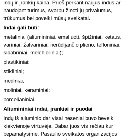
indų ir įrankių kaina. Prieš perkant naujus indus ar
naudojant turimus, svarbu žinoti jų privalumus,
trūkumus bei poveikį mūsų sveikatai.
Indai gali būti:
metaliniai (aliumininiai, emaliuoti, špižiniai, ketaus,
variniai, žalvariniai, nerūdijančio plieno, tefloniniai,
sidabriniai, melchioriniai);
plastikiniai;
stikliniai;
mediniai;
moliniai, keraminiai;
porcelianiniai.
Aliumininiai indai, įrankiai ir puodai
Indų iš aliuminio dar visai neseniai buvo beveik
kiekvienoje virtuvėje. Dabar juos vis rečiau kur
bepamatysime. Pasaulio sveikatos organizacijos