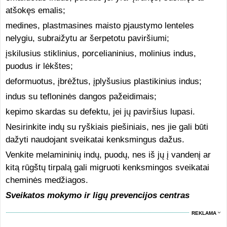
atšokęs emalis;
medines, plastmasines maisto pjaustymo lenteles
nelygiu, subraižytu ar šerpetotu paviršiumi;
įskilusius stiklinius, porcelianinius, molinius indus,
puodus ir lėkštes;
deformuotus, įbrėžtus, įplyšusius plastikinius indus;
indus su tefloninės dangos pažeidimais;
kepimo skardas su defektu, jei jų paviršius lupasi.
Nesirinkite indų su ryškiais piešiniais, nes jie gali būti
dažyti naudojant sveikatai kenksmingus dažus.
Venkite melamininių indų, puodų, nes iš jų į vandenį ar
kitą rūgštų tirpalą gali migruoti kenksmingos sveikatai
cheminės medžiagos.
Sveikatos mokymo ir ligų prevencijos centras
REKLAMA