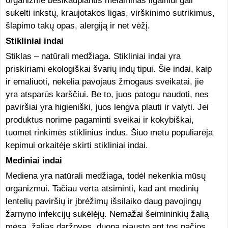
organizme besikaupiantis melaminas ilgainiui gali
sukelti inkstų, kraujotakos ligas, virškinimo sutrikimus,
šlapimo takų opas, alergiją ir net vėžį.
Stikliniai indai
Stiklas – natūrali medžiaga. Stikliniai indai yra
priskiriami ekologiškai švarių indų tipui. Šie indai, kaip
ir emaliuoti, nekelia pavojaus žmogaus sveikatai, jie
yra atsparūs karščiui. Be to, juos patogu naudoti, nes
paviršiai yra higieniški, juos lengva plauti ir valyti. Jei
produktus norime pagaminti sveikai ir kokybiškai,
tuomet rinkimės stiklinius indus. Šiuo metu populiarėja
kepimui orkaitėje skirti stikliniai indai.
Mediniai indai
Mediena yra natūrali medžiaga, todėl nekenkia mūsų
organizmui. Tačiau verta atsiminti, kad ant medinių
lentelių paviršių ir įbrėžimų išsilaiko daug pavojingų
žarnyno infekcijų sukėlėjų. Nemažai šeimininkių žalią
mėsą, žalias daržoves, duoną pjausto ant tos pačios