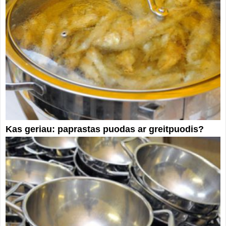
Kas geriau: paprastas puodas ar greitpuodis?