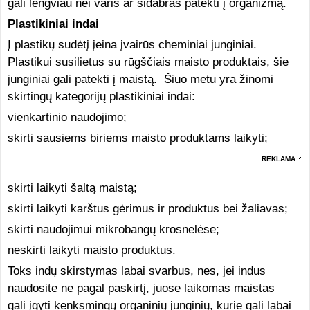
gali lengviau nei varis ar sidabras patekti į organizmą.
Plastikiniai indai
Į plastikų sudėtį įeina įvairūs cheminiai junginiai.
Plastikui susilietus su rūgščiais maisto produktais, šie
junginiai gali patekti į maistą. Šiuo metu yra žinomi
skirtingų kategorijų plastikiniai indai:
vienkartinio naudojimo;
skirti sausiems biriems maisto produktams laikyti;
REKLAMA
skirti laikyti šaltą maistą;
skirti laikyti karštus gėrimus ir produktus bei žaliavas;
skirti naudojimui mikrobangų krosnelėse;
neskirti laikyti maisto produktus.
Toks indų skirstymas labai svarbus, nes, jei indus
naudosite ne pagal paskirtį, juose laikomas maistas
gali įgyti kenksmingų organinių junginių, kurie gali labai