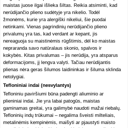
maistas juose ilgai išlieka šiltas. Reikia atsiminti, kad
nerūdijančio plieno sudėtyje yra nikelio. Todėl
žmonėms, kurie yra alergiški nikeliui, šie puodai
netinkami. Vienas pagrindinių nerūdijančio plieno
privalumų yra tas, kad verdant ar kepant, jis
nereaguoja su maistinėmis rūgštimis, dėl ko maistas
nepraranda savo natūralaus skonio, spalvos ir
kokybės. Kitas privalumas – jis nerūdija, yra atsparus
deformacijoms, jį lengva valyti. Tačiau nerūdijantis
plienas nėra geras šilumos laidininkas ir šiluma sklinda
netolygiai.
Tefloniniai indai (nesvylantys)
Tefloniniu paviršiumi būna padengti aliuminio ar
plieniniai indai. Jie yra labai patogūs, maistas
gaminamas greitai, yra galimybė naudoti mažai riebalų.
Tefloninių indų trūkumai – negalima šveisti milteliais,
metalinėmis kempinėmis, maišyti ar pjaustyti maisto