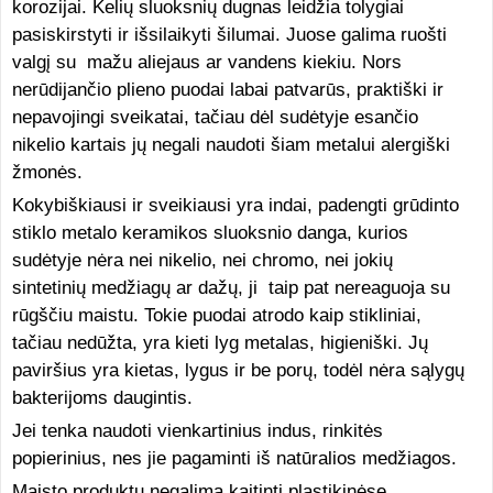
korozijai. Kelių sluoksnių dugnas leidžia tolygiai
pasiskirstyti ir išsilaikyti šilumai. Juose galima ruošti
valgį su mažu aliejaus ar vandens kiekiu. Nors
nerūdijančio plieno puodai labai patvarūs, praktiški ir
nepavojingi sveikatai, tačiau dėl sudėtyje esančio
nikelio kartais jų negali naudoti šiam metalui alergiški
žmonės.
Kokybiškiausi ir sveikiausi yra indai, padengti grūdinto
stiklo metalo keramikos sluoksnio danga, kurios
sudėtyje nėra nei nikelio, nei chromo, nei jokių
sintetinių medžiagų ar dažų, ji taip pat nereaguoja su
rūgščiu maistu. Tokie puodai atrodo kaip stikliniai,
tačiau nedūžta, yra kieti lyg metalas, higieniški. Jų
paviršius yra kietas, lygus ir be porų, todėl nėra sąlygų
bakterijoms daugintis.
Jei tenka naudoti vienkartinius indus, rinkitės
popierinius, nes jie pagaminti iš natūralios medžiagos.
Maisto produktų negalima kaitinti plastikinėse