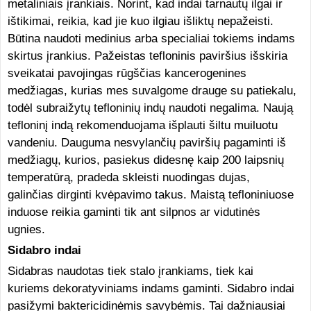
metaliniais įrankiais. Norint, kad indai tarnautų ilgai ir
ištikimai, reikia, kad jie kuo ilgiau išliktų nepažeisti.
Būtina naudoti medinius arba specialiai tokiems indams
skirtus įrankius. Pažeistas tefloninis paviršius išskiria
sveikatai pavojingas rūgščias kancerogenines
medžiagas, kurias mes suvalgome drauge su patiekalu,
todėl subraižytų tefloninių indų naudoti negalima. Naują
tefloninį indą rekomenduojama išplauti šiltu muiluotu
vandeniu. Dauguma nesvylančių paviršių pagaminti iš
medžiagų, kurios, pasiekus didesnę kaip 200 laipsnių
temperatūrą, pradeda skleisti nuodingas dujas,
galinčias dirginti kvėpavimo takus. Maistą tefloniniuose
induose reikia gaminti tik ant silpnos ar vidutinės
ugnies.
Sidabro indai
Sidabras naudotas tiek stalo įrankiams, tiek kai
kuriems dekoratyviniams indams gaminti. Sidabro indai
pasižymi baktericidinėmis savybėmis. Tai dažniausiai