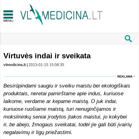
Virtuvės indai ir sveikata
vlmedicina.lt |
2013-01-15 15:08:35
REKLAMA
Besirūpindami saugiu ir sveiku maistu bei ekologiškais
produktais, neretai pamirštame apie indus, kuriuose
laikome, verdame ar kepame maistą. O juk indai,
kuriuose ruošiame maistą, turi nenuginčijamos ir
mokslininkų seniai įrodytos įtakos maistui, jo kokybei
ir, be abejo, žmogaus sveikatai, todėl jie gali būti įvairių
negalavimų ir ligų priežastimi.