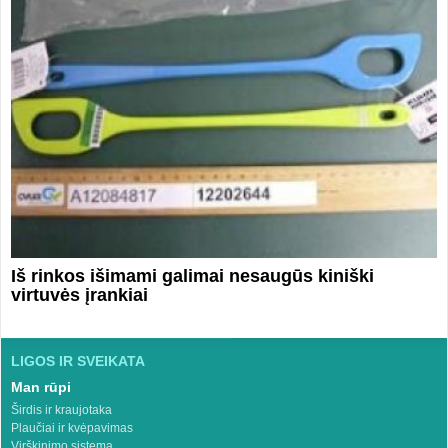
Iš rinkos išimami galimai nesaugūs kiniški
virtuvės įrankiai
LIGOS IR SVEIKATA
Man rūpi
Širdis ir kraujotaka
Plaučiai ir kvėpavimas
Virškinimo sistema