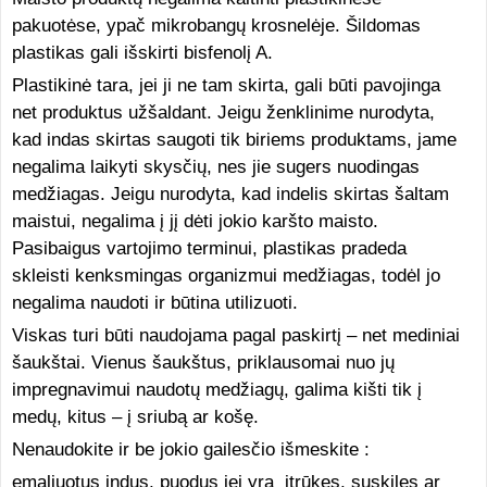
pakuotėse, ypač mikrobangų krosnelėje. Šildomas
plastikas gali išskirti bisfenolį A.
Plastikinė tara, jei ji ne tam skirta, gali būti pavojinga
net produktus užšaldant. Jeigu ženklinime nurodyta,
kad indas skirtas saugoti tik biriems produktams, jame
negalima laikyti skysčių, nes jie sugers nuodingas
medžiagas. Jeigu nurodyta, kad indelis skirtas šaltam
maistui, negalima į jį dėti jokio karšto maisto.
Pasibaigus vartojimo terminui, plastikas pradeda
skleisti kenksmingas organizmui medžiagas, todėl jo
negalima naudoti ir būtina utilizuoti.
Viskas turi būti naudojama pagal paskirtį – net mediniai
šaukštai. Vienus šaukštus, priklausomai nuo jų
impregnavimui naudotų medžiagų, galima kišti tik į
medų, kitus – į sriubą ar košę.
Nenaudokite ir be jokio gailesčio išmeskite :
emaliuotus indus, puodus jei yra įtrūkęs, suskilęs ar