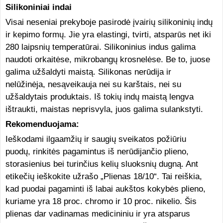
Silikoniniai indai
Visai neseniai prekyboje pasirodė įvairių silikoninių indų
ir kepimo formų. Jie yra elastingi, tvirti, atsparūs net iki
280 laipsnių temperatūrai. Silikoninius indus galima
naudoti orkaitėse, mikrobangų krosnelėse. Be to, juose
galima užšaldyti maistą. Silikonas nerūdija ir
nelūžinėja, nesąveikauja nei su karštais, nei su
užšaldytais produktais. Iš tokių indų maistą lengva
ištraukti, maistas neprisvyla, juos galima sulankstyti.
Rekomenduojama:
Ieškodami ilgaamžių ir saugių sveikatos požiūriu
puodų, rinkitės pagamintus iš nerūdijančio plieno,
storasienius bei turinčius kelių sluoksnių dugną. Ant
etikečių ieškokite užrašo „Plienas 18/10“. Tai reiškia,
kad puodai pagaminti iš labai aukštos kokybės plieno,
kuriame yra 18 proc. chromo ir 10 proc. nikelio. Šis
plienas dar vadinamas medicininiu ir yra atsparus