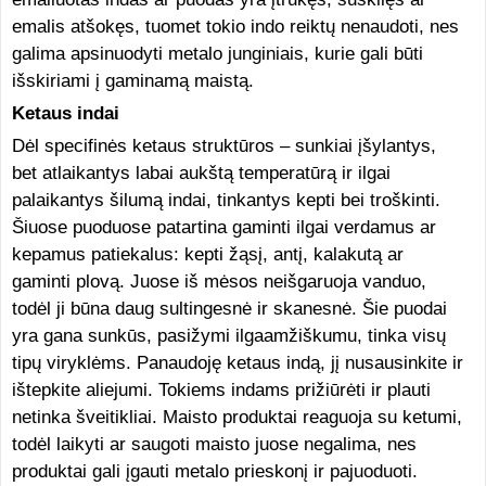
emalis atšokęs, tuomet tokio indo
reiktų nenaudoti, nes
galima apsinuodyti metalo junginiais, kurie gali būti
išskiriami į gaminamą maistą.
Ketaus indai
Dėl specifinės ketaus struktūros – sunkiai įšylantys,
bet atlaikantys labai aukštą temperatūrą ir ilgai
palaikantys šilumą indai, tinkantys kepti bei troškinti.
Šiuose puoduose patartina gaminti ilgai verdamus ar
kepamus patiekalus: kepti žąsį, antį, kalakutą ar
gaminti plovą. Juose iš mėsos neišgaruoja vanduo,
todėl ji būna daug sultingesnė ir skanesnė. Šie puodai
yra gana sunkūs, pasižymi ilgaamžiškumu, tinka visų
tipų viryklėms. Panaudoję ketaus indą, jį nusausinkite ir
ištepkite aliejumi. Tokiems indams prižiūrėti ir plauti
netinka šveitikliai. Maisto produktai reaguoja su ketumi,
todėl laikyti ar saugoti maisto juose negalima, nes
produktai gali įgauti metalo prieskonį ir pajuoduoti.