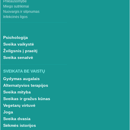
Priklausomybė
Miego sutrikimai
Nuovargis ir silpnumas
Infekcinės ligos
Psichologija
Sveika vaikystė
Žvilgsnis į praeitį
Sveika senatvė
SVEIKATA BE VAISTŲ
Gydymas augalais
Alternatyvios terapijos
Sveika mityba
Sveikas ir gražus kūnas
Vegetarų virtuvė
Joga
Sveika dvasia
Sėkmės istorijos