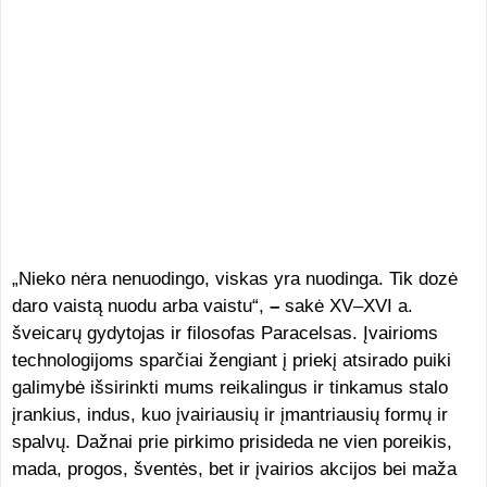
„Nieko nėra nenuodingo, viskas yra nuodinga. Tik dozė
daro vaistą nuodu arba vaistu“,
–
sakė XV–XVI a.
šveicarų gydytojas ir filosofas Paracelsas. Įvairioms
technologijoms sparčiai žengiant į priekį atsirado puiki
galimybė išsirinkti mums reikalingus ir tinkamus stalo
įrankius, indus, kuo įvairiausių ir įmantriausių formų ir
spalvų. Dažnai prie pirkimo prisideda ne vien poreikis,
mada, progos, šventės, bet ir įvairios akcijos bei maža