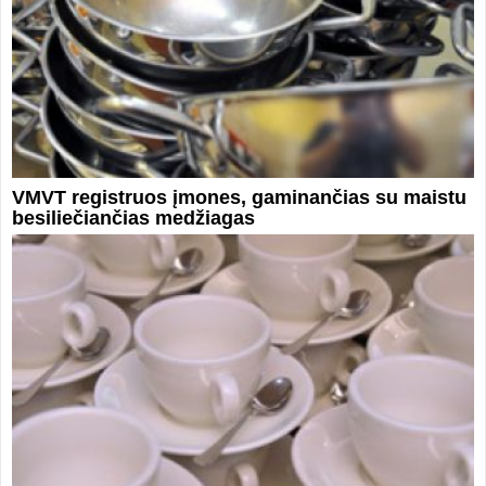
VMVT registruos įmones, gaminančias su maistu
besiliečiančias medžiagas