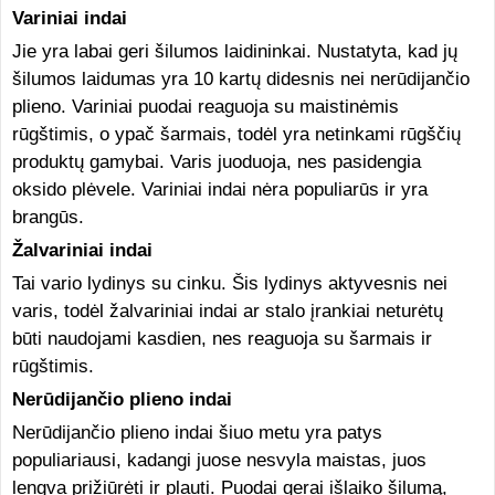
Variniai indai
Jie yra labai geri šilumos laidininkai. Nustatyta, kad jų
šilumos laidumas yra 10 kartų didesnis nei nerūdijančio
plieno. Variniai puodai reaguoja su maistinėmis
rūgštimis, o ypač šarmais, todėl yra netinkami rūgščių
produktų gamybai. Varis juoduoja, nes pasidengia
oksido plėvele. Variniai indai nėra populiarūs ir yra
brangūs.
Žalvariniai indai
Tai vario lydinys su cinku. Šis lydinys aktyvesnis nei
varis, todėl žalvariniai indai ar stalo įrankiai neturėtų
būti naudojami kasdien, nes reaguoja su šarmais ir
rūgštimis.
Nerūdijančio plieno indai
Nerūdijančio plieno indai šiuo metu yra patys
populiariausi, kadangi juose nesvyla maistas, juos
lengva prižiūrėti ir plauti. Puodai gerai išlaiko šilumą,