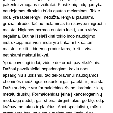
pakenkti žmogaus sveikatai. Plastikinių indų gamybai
naudojamas dirbtiniu būdu gautas melaminas. Tokie
indai yra labai lengvi, nedūžta, lengvai plaunami,
gražiai atrodo. Tačiau melaminas turi savybę migruoti į
maistą. Higienos normos nustato kiekį, kurio viršyti
negalima. Būtina išsiaiškinti tokio indo naudojimo
instrukciją, nes vieni indai yra tinkami tik šaltam
maistui, o kiti – biriems produktams, treti – visai
netinkami maistui laikyti.
Ypač pavojingi indai, viduje dekoruoti paveikslėliais.
Dažnai paveikslėliai nepadengiami kokiu nors
apsauginiu sluoksniu, tad dekoravimui naudojamos
cheminės medžiagos nesunkiai gali patekti ir į maistą.
Dažų sudėtyje yra formaldehido, švino, kadmio ir kitų
metalų druskų. Formaldehidas įeina į kancerogeninių
medžiagų sudėtį, gali stipriai dirginti akis, gerklę, odą,
kvėpavimo takus ir plaučius. Anot specialistų, mūsų