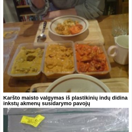
Karšto maisto valgymas iš plastikinių indų didina
inkstų akmenų susidarymo pavojų