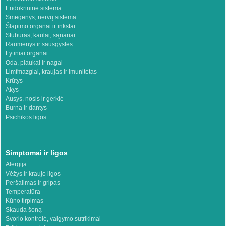
Endokrininė sistema
Smegenys, nervų sistema
Šlapimo organai ir inkstai
Stuburas, kaulai, sąnariai
Raumenys ir sausgyslės
Lytiniai organai
Oda, plaukai ir nagai
Limfmazgiai, kraujas ir imunitetas
Krūtys
Akys
Ausys, nosis ir gerklė
Burna ir dantys
Psichikos ligos
Simptomai ir ligos
Alergija
Vėžys ir kraujo ligos
Peršalimas ir gripas
Temperatūra
Kūno tirpimas
Skauda šoną
Svorio kontrolė, valgymo sutrikimai