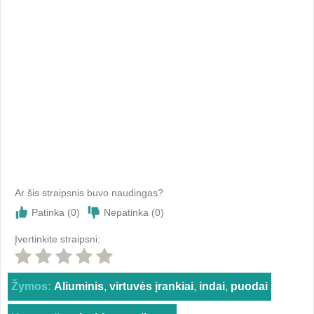
Ar šis straipsnis buvo naudingas?
Patinka (
0
)
Nepatinka (
0
)
Įvertinkite straipsni:
Žymos:
Aliuminis
,
virtuvės įrankiai
,
indai
,
puodai