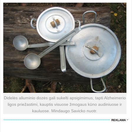
Didelės aliuminio dozės gali sukelti apsigimimus, tapti Alzheimerio
ligos priežastimi, kauptis visuose žmogaus kūno audiniuose ir
kauluose. Mindaugo Savicko nuotr.
REKLAMA