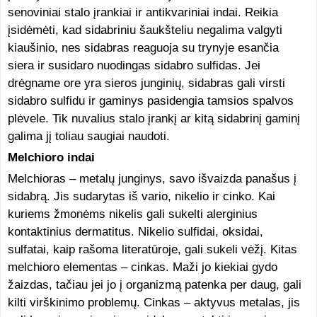
senoviniai stalo įrankiai ir antikvariniai indai. Reikia
įsidėmėti, kad sidabriniu šaukšteliu negalima valgyti
kiaušinio, nes sidabras reaguoja su trynyje esančia
siera ir susidaro nuodingas sidabro sulfidas. Jei
drėgname ore yra sieros junginių, sidabras gali virsti
sidabro sulfidu ir gaminys pasidengia tamsios spalvos
plėvele. Tik nuvalius stalo įrankį ar kitą
sidabrinį gaminį
galima jį toliau saugiai naudoti.
Melchioro indai
Melchioras – metalų junginys, savo išvaizda panašus į
sidabrą. Jis sudarytas iš vario, nikelio ir cinko. Kai
kuriems žmonėms nikelis gali sukelti alerginius
kontaktinius dermatitus. Nikelio sulfidai, oksidai,
sulfatai, kaip rašoma literatūroje, gali sukeli vėžį. Kitas
melchioro elementas – cinkas. Maži jo kiekiai gydo
žaizdas, tačiau jei jo į organizmą patenka per daug, gali
kilti virškinimo problemų. Cinkas – aktyvus metalas, jis