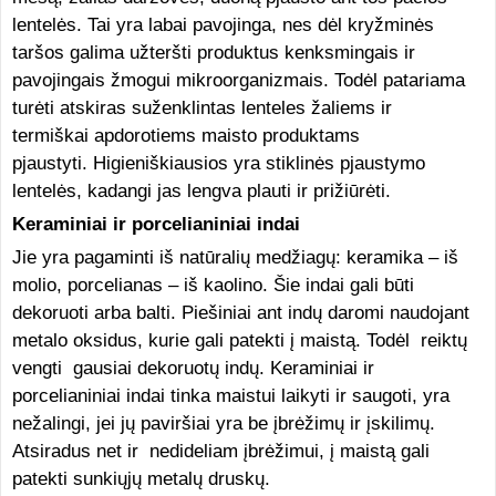
lentelės. Tai yra labai pavojinga, nes dėl kryžminės
taršos galima užteršti produktus kenksmingais ir
pavojingais žmogui mikroorganizmais. Todėl patariama
turėti atskiras suženklintas lenteles žaliems ir
termiškai apdorotiems maisto produktams
pjaustyti. Higieniškiausios yra stiklinės pjaustymo
lentelės, kadangi jas lengva plauti ir prižiūrėti.
Keraminiai ir porcelianiniai indai
Jie yra pagaminti iš natūralių medžiagų: keramika – iš
molio, porcelianas – iš kaolino. Šie indai gali būti
dekoruoti arba balti. Piešiniai ant indų daromi naudojant
metalo oksidus, kurie gali patekti į maistą. Todėl reiktų
vengti gausiai dekoruotų indų. Keraminiai ir
porcelianiniai indai tinka maistui laikyti ir saugoti, yra
nežalingi, jei jų paviršiai yra be įbrėžimų ir įskilimų.
Atsiradus net ir nedideliam įbrėžimui, į maistą gali
patekti sunkiųjų metalų druskų.