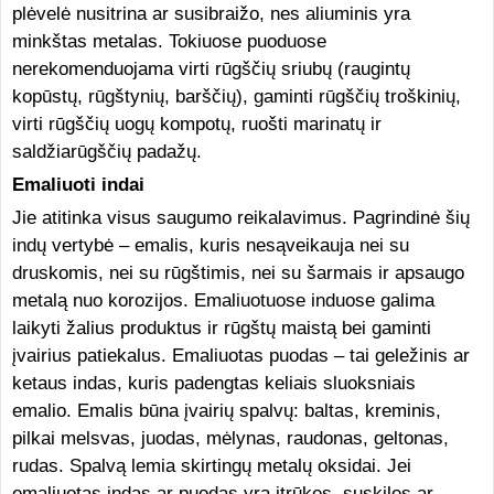
plėvelė nusitrina ar susibraižo, nes aliuminis yra
minkštas metalas. Tokiuose puoduose
nerekomenduojama virti rūgščių sriubų (raugintų
kopūstų, rūgštynių, barščių), gaminti rūgščių troškinių,
virti rūgščių uogų kompotų, ruošti marinatų ir
saldžiarūgščių padažų.
Emaliuoti indai
Jie atitinka visus saugumo reikalavimus. Pagrindinė šių
indų vertybė – emalis, kuris nesąveikauja nei su
druskomis, nei su rūgštimis, nei su šarmais ir apsaugo
metalą nuo korozijos. Emaliuotuose induose galima
laikyti žalius produktus ir rūgštų maistą bei gaminti
įvairius patiekalus. Emaliuotas puodas – tai geležinis ar
ketaus indas, kuris padengtas keliais sluoksniais
emalio. Emalis būna įvairių spalvų: baltas, kreminis,
pilkai melsvas, juodas, mėlynas, raudonas, geltonas,
rudas. Spalvą lemia skirtingų metalų oksidai. Jei
emaliuotas indas ar puodas yra įtrūkęs, suskilęs ar