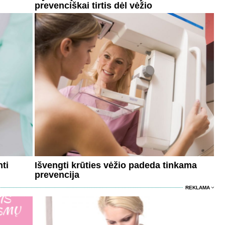
prevenciškai tirtis dėl vėžio
ti
Išvengti krūties vėžio padeda tinkama
prevencija
REKLAMA