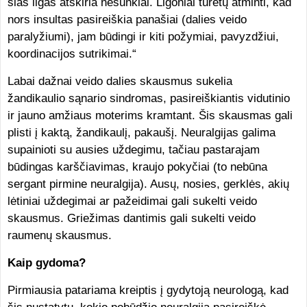
šias ligas atskiria nesunkiai. Ligoniai turėtų atminti, kad
nors insultas pasireiškia panašiai (dalies veido
paralyžiumi), jam būdingi ir kiti požymiai, pavyzdžiui,
koordinacijos sutrikimai.“
Labai dažnai veido dalies skausmus sukelia
žandikaulio sąnario sindromas, pasireiškiantis vidutinio
ir jauno amžiaus moterims kramtant. Šis skausmas gali
plisti į kaktą, žandikaulį, pakaušį. Neuralgijas galima
supainioti su ausies uždegimu, tačiau pastarajam
būdingas karščiavimas, kraujo pokyčiai (to nebūna
sergant pirmine neuralgija). Ausų, nosies, gerklės, akių
lėtiniai uždegimai ar pažeidimai gali sukelti veido
skausmus. Griežimas dantimis gali sukelti veido
raumenų skausmus.
Kaip gydoma?
Pirmiausia patariama kreiptis į gydytoją neurologą, kad