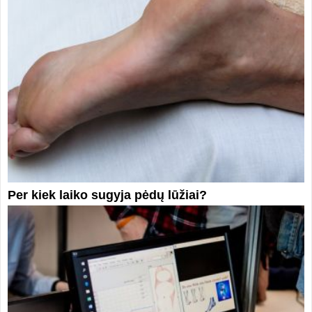
Per kiek laiko sugyja pėdų lūžiai?