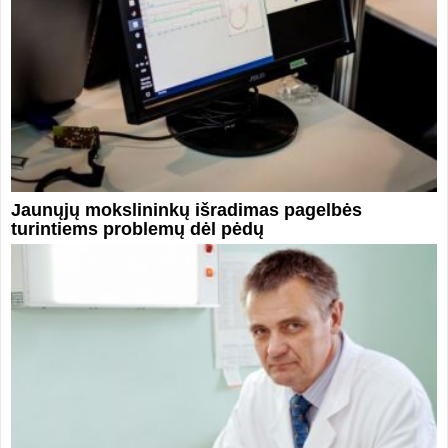
Jaunųjų mokslininkų išradimas pagelbės
turintiems problemų dėl pėdų