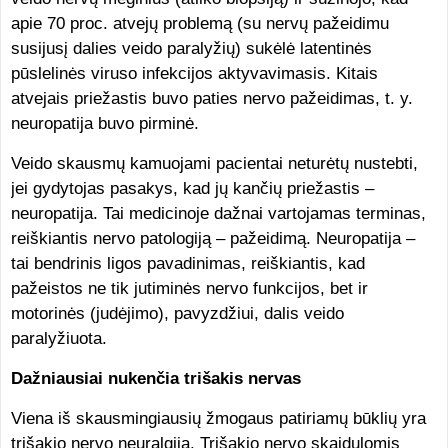
apie 70 proc. atvejų problemą (su nervų pažeidimu
susijusį dalies veido paralyžių) sukėlė latentinės
pūslelinės viruso infekcijos aktyvavimasis. Kitais
atvejais priežastis buvo paties nervo pažeidimas, t. y.
neuropatija buvo pirminė.
Veido skausmų kamuojami pacientai neturėtų nustebti,
jei gydytojas pasakys, kad jų kančių priežastis –
neuropatija. Tai medicinoje dažnai vartojamas terminas,
reiškiantis nervo patologiją – pažeidimą. Neuropatija –
tai bendrinis ligos pavadinimas, reiškiantis, kad
pažeistos ne tik jutiminės nervo funkcijos, bet ir
motorinės (judėjimo), pavyzdžiui, dalis veido
paralyžiuota.
Dažniausiai nukenčia trišakis nervas
Viena iš skausmingiausių žmogaus patiriamų būklių yra
trišakio nervo neuralgija. Trišakio nervo skaidulomis