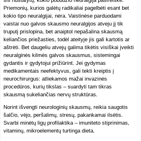
šis nustatytų, kokio pobūdžio neuralgija pasireiškė.
Priemonių, kurios galėtų radikaliai pagelbėti esant bet
kokio tipo neuralgijai, nėra. Vaistinėse parduodami
vaistai nuo galvos skausmo neuralgijos atveju jį tik
truputį prislopina, bet anaiptol nepašalina skausmą
keliančios priežasties, todėl ateityje jis gali kartotis ar
aštrėti. Bet daugeliu atvejų galima tikėtis visiškai įveikti
neuralginės kilmės galvos skausmus, sistemingai
gydantis ir gydytojui prižiūrint. Jei gydymas
medikamentais neefektyvus, gali tekti kreiptis į
neurochirurgus: atliekamos mažai invazinės
procedūros, kurių tikslas – suardyti tam tikras
skausmą sukeliančias nervų struktūras.
Norint išvengti neurologinių skausmų, reikia saugotis
šalčio, vėjo, peršalimų, stresų, pakankamai ilsėtis.
Svarbi minėtų ligų profilaktika – imuniteto stiprinimas,
vitaminų, mikroelementų turtinga dieta.