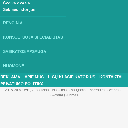
Sveika dvasia
Sėkmės istorijos
RENGINIAI
KONSULTUOJA SPECIALISTAS
SVEIKATOS APSAUGA
NUOMONĖ
REKLAMA
APIE MUS
LIGŲ KLASIFIKATORIUS
KONTAKTAI
PRIVATUMO POLITIKA
2015-20 © UAB „Vlmedicina“. Visos teises saugomos
|
sprendimas webmod:
Svetainių kūrimas