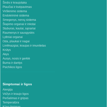
Širdis ir kraujotaka
Plaučiai ir kvėpavimas
Virškinimo sistema
Endokrininė sistema
Smegenys, nervų sistema
Šlapimo organai ir inkstai
Stuburas, kaulai, sąnariai
Raumenys ir sausgyslės
Lytiniai organai
Oda, plaukai ir nagai
Limfmazgiai, kraujas ir imunitetas
Krūtys
Akys
Ausys, nosis ir gerklė
Burna ir dantys
Psichikos ligos
Simptomai ir ligos
Alergija
Vėžys ir kraujo ligos
Peršalimas ir gripas
Temperatūra
Kūno tirpimas