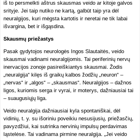
iš to persmelkti aštrus skausmas veido ar kitoje galvos
srityje. Jei taip nutiko ne kartą, galbūt taip yra dėl
neuralgijos, kuri mėgsta kartotis ir neretai ne tik labai
išvargina, bet ir išgąsdina.
Skausmų priežastys
Pasak gydytojos neurologės Ingos Slautaitės, veido
skausmai vadinami neuralgijomis. Tai periferinių nervų
inervacijos zonoje pasireiškiantys skausmai. Žodis
„neuralgija“ kilęs iš graikų kalbos žodžių „neuron“ –
„nervas“ ir „algos“ – „skausmas“. Neuralgijos – dažnos
ligos, kuriomis serga ir vyrai, ir moterys, dažniausiai tai
– suaugusiųjų liga.
Veido neuralgija dažniausiai kyla spontaniškai, dėl
vidinių, t. y. su išoriniu poveikiu nesusijusių, priežasčių,
pavyzdžiui, kai sutrinka nervinių impulsų perdavimas
ląstelėse. Tai vadinama pirmine neuralgija. „Jei veido