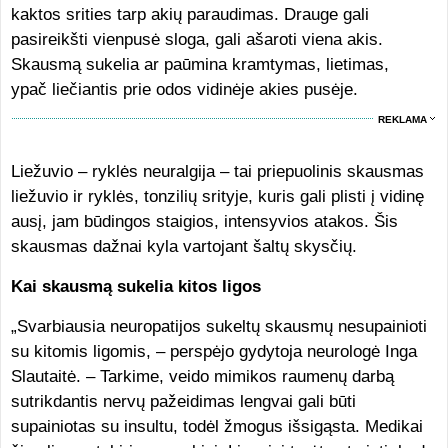
kaktos srities tarp akių paraudimas. Drauge gali
pasireikšti vienpusė sloga, gali ašaroti viena akis.
Skausmą sukelia ar paūmina kramtymas, lietimas,
ypač liečiantis prie odos vidinėje akies pusėje.
REKLAMA
Liežuvio – ryklės neuralgija – tai priepuolinis skausmas
liežuvio ir ryklės, tonzilių srityje, kuris gali plisti į vidinę
ausį, jam būdingos staigios, intensyvios atakos. Šis
skausmas dažnai kyla vartojant šaltų skysčių.
Kai skausmą sukelia kitos ligos
„Svarbiausia neuropatijos sukeltų skausmų nesupainioti
su kitomis ligomis, – perspėjo gydytoja neurologė Inga
Slautaitė. – Tarkime, veido mimikos raumenų darbą
sutrikdantis nervų pažeidimas lengvai gali būti
supainiotas su insultu, todėl žmogus išsigąsta. Medikai