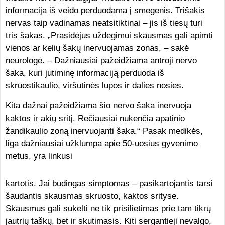
informacija iš veido perduodama į smegenis. Trišakis
nervas taip vadinamas neatsitiktinai – jis iš tiesų turi
tris šakas. „Prasidėjus uždegimui skausmas gali apimti
vienos ar kelių šakų inervuojamas zonas, – sakė
neurologė. – Dažniausiai pažeidžiama antroji nervo
šaka, kuri jutiminę informaciją perduoda iš
skruostikaulio, viršutinės lūpos ir dalies nosies.
Kita dažnai pažeidžiama šio nervo šaka inervuoja
kaktos ir akių sritį. Rečiausiai nukenčia apatinio
žandikaulio zoną inervuojanti šaka.“ Pasak medikės,
liga dažniausiai užklumpa apie 50-uosius gyvenimo
metus, yra linkusi
kartotis. Jai būdingas simptomas – pasikartojantis tarsi
šaudantis skausmas skruosto, kaktos srityse.
Skausmus gali sukelti ne tik prisilietimas prie tam tikrų
jautrių taškų, bet ir skutimasis. Kiti sergantieji nevalgo,