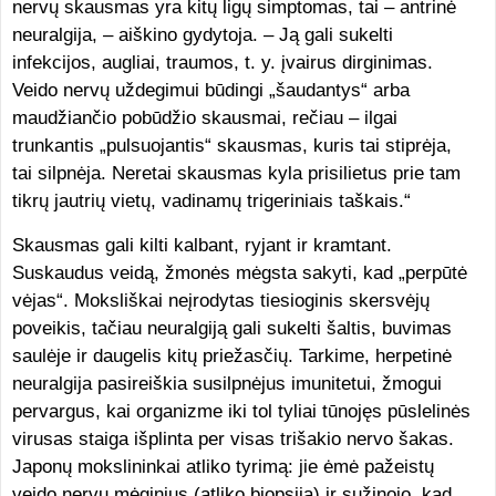
nervų skausmas yra kitų ligų simptomas, tai – antrinė
neuralgija, – aiškino gydytoja. – Ją gali sukelti
infekcijos, augliai, traumos, t. y. įvairus dirginimas.
Veido nervų uždegimui būdingi „šaudantys“ arba
maudžiančio pobūdžio skausmai, rečiau – ilgai
trunkantis „pulsuojantis“ skausmas, kuris tai stiprėja,
tai silpnėja. Neretai skausmas kyla prisilietus prie tam
tikrų jautrių vietų, vadinamų trigeriniais taškais.“
Skausmas gali kilti kalbant, ryjant ir kramtant.
Suskaudus veidą, žmonės mėgsta sakyti, kad „perpūtė
vėjas“. Moksliškai neįrodytas tiesioginis skersvėjų
poveikis, tačiau neuralgiją gali sukelti šaltis, buvimas
saulėje ir daugelis kitų priežasčių. Tarkime, herpetinė
neuralgija pasireiškia susilpnėjus imunitetui, žmogui
pervargus, kai organizme iki tol tyliai tūnojęs pūslelinės
virusas staiga išplinta per visas trišakio nervo šakas.
Japonų mokslininkai atliko tyrimą: jie ėmė pažeistų
veido nervų mėginius (atliko biopsiją) ir sužinojo, kad