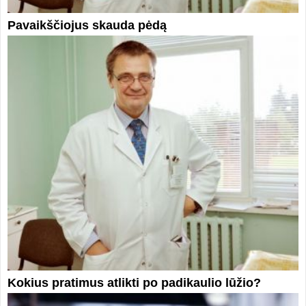
Pavaikščiojus skauda pėdą
Kokius pratimus atlikti po padikaulio lūžio?