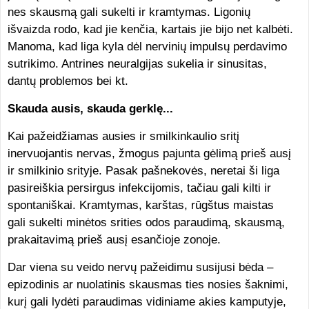
nes skausmą gali sukelti ir kramtymas. Ligonių
išvaizda rodo, kad jie kenčia, kartais jie bijo net kalbėti.
Manoma, kad liga kyla dėl nervinių impulsų perdavimo
sutrikimo. Antrines neuralgijas sukelia ir sinusitas,
dantų problemos bei kt.
Skauda ausis, skauda gerklę...
Kai pažeidžiamas ausies ir smilkinkaulio sritį
inervuojantis nervas, žmogus pajunta gėlimą prieš ausį
ir smilkinio srityje. Pasak pašnekovės, neretai ši liga
pasireiškia persirgus infekcijomis, tačiau gali kilti ir
spontaniškai. Kramtymas, karštas, rūgštus maistas
gali sukelti minėtos srities odos paraudimą, skausmą,
prakaitavimą prieš ausį esančioje zonoje.
Dar viena su veido nervų pažeidimu susijusi bėda –
epizodinis ar nuolatinis skausmas ties nosies šaknimi,
kurį gali lydėti paraudimas vidiniame akies kamputyje,