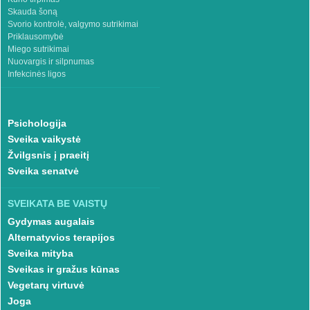
Skauda šoną
Svorio kontrolė, valgymo sutrikimai
Priklausomybė
Miego sutrikimai
Nuovargis ir silpnumas
Infekcinės ligos
Psichologija
Sveika vaikystė
Žvilgsnis į praeitį
Sveika senatvė
SVEIKATA BE VAISTŲ
Gydymas augalais
Alternatyvios terapijos
Sveika mityba
Sveikas ir gražus kūnas
Vegetarų virtuvė
Joga