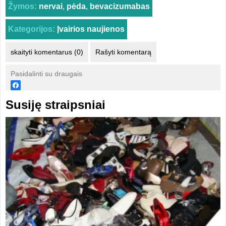
Žymos:
nervai
,
pėda
,
bevacizumabas
Kategorijos:
Įvairios naujienos
skaityti komentarus (0)
Rašyti komentarą
Pasidalinti su draugais
Susiję straipsniai