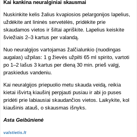
Kai kankina neuralginiai skausmai
Nuskinkite kelis žalius kvapiosios pelargonijos lapelius,
uždėkite ant lininės servetėlės, pridėkite prie
skaudamos vietos ir šiltai apriškite. Lapelius keiskite
šviežiais 2–3 kartus per valandą.
Nuo neuralgijos vartojamas žalčialunkio (nuodingas
augalas) užpilas: 1 g žievės užpilti 65 ml spirito, vartoti
po 1–2 lašus 3 kartus per dieną 30 min. prieš valgį,
praskiedus vandeniu.
Kai neuralgijos priepuolio metu skauda veidą, reikia
kietai išvirtą kiaušinį perpjauti pusiau ir abi jo puses
pridėti prie labiausiai skaudančios vietos. Laikykite, kol
kiaušinis atauš, o skausmas išnyks.
Asta Geibūnienė
valstietis.lt