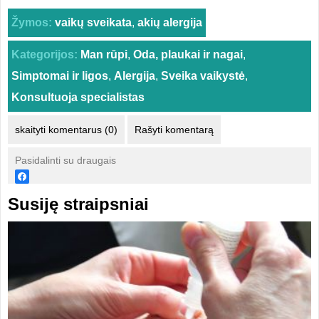
Žymos:
vaikų sveikata
,
akių alergija
Kategorijos:
Man rūpi
,
Oda, plaukai ir nagai
,
Simptomai ir ligos
,
Alergija
,
Sveika vaikystė
,
Konsultuoja specialistas
skaityti komentarus (0)
Rašyti komentarą
Pasidalinti su draugais
Susiję straipsniai