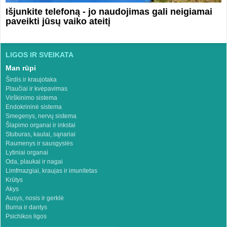
Išjunkite telefoną - jo naudojimas gali neigiamai
paveikti jūsų vaiko ateitį
LIGOS IR SVEIKATA
Man rūpi
Širdis ir kraujotaka
Plaučiai ir kvėpavimas
Virškinimo sistema
Endokrininė sistema
Smegenys, nervų sistema
Šlapimo organai ir inkstai
Stuburas, kaulai, sąnariai
Raumenys ir sausgyslės
Lytiniai organai
Oda, plaukai ir nagai
Limfmazgiai, kraujas ir imunitetas
Krūtys
Akys
Ausys, nosis ir gerklė
Burna ir dantys
Psichikos ligos