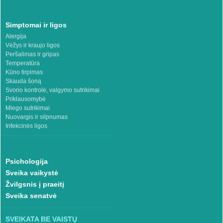
Simptomai ir ligos
Alergija
Vėžys ir kraujo ligos
Peršalimas ir gripas
Temperatūra
Kūno tirpimas
Skauda šoną
Svorio kontrolė, valgymo sutrikimai
Priklausomybė
Miego sutrikimai
Nuovargis ir silpnumas
Infekcinės ligos
Psichologija
Sveika vaikystė
Žvilgsnis į praeitį
Sveika senatvė
SVEIKATA BE VAISTŲ