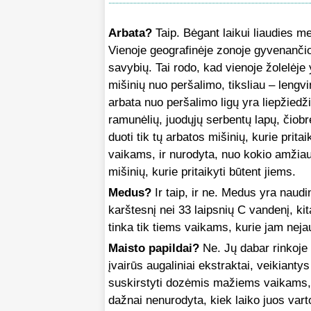
Arbata?
Taip. Bėgant laikui liaudies me
Vienoje geografinėje zonoje gyvenančios
savybių. Tai rodo, kad vienoje žolelėje
mišinių nuo peršalimo, tiksliau – lengv
arbata nuo peršalimo ligų yra liepžiedž
ramunėlių, juodųjų serbentų lapų, čiobr
duoti tik tų arbatos mišinių, kurie prit
vaikams, ir nurodyta, nuo kokio amžiaus
mišinių, kurie pritaikyti būtent jiems.
Medus?
Ir taip, ir ne. Medus yra naud
karštesnį nei 33 laipsnių C vandenį, k
tinka tik tiems vaikams, kurie jam nej
Maisto papildai?
Ne. Jų dabar rinkoje 
įvairūs augaliniai ekstraktai, veikiant
suskirstyti dozėmis mažiems vaikams, 
dažnai nenurodyta, kiek laiko juos vartot