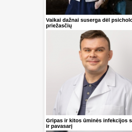
Vaikai dažnai suserga dėl psichol
priežasčių
Gripas ir kitos ūminės infekcijos 
ir pavasarį