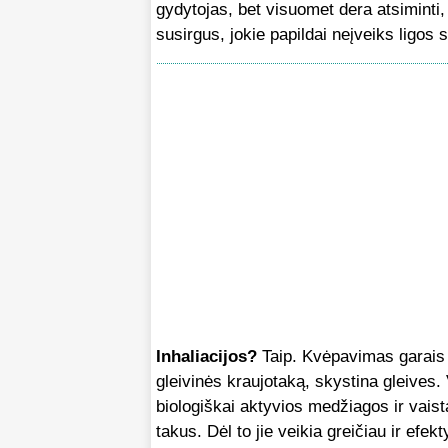
gydytojas, bet visuomet dera atsiminti,
susirgus, jokie papildai neįveiks ligos 
Inhaliacijos?
Taip. Kvėpavimas garais ti
gleivinės kraujotaką, skystina gleives.
biologiškai aktyvios medžiagos ir vaista
takus. Dėl to jie veikia greičiau ir efekt