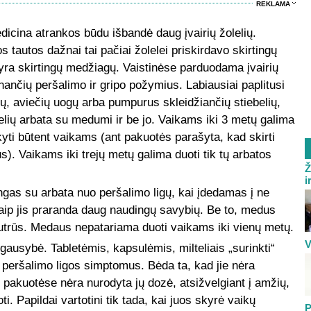
REKLAMA
dicina atrankos būdu išbandė daug įvairių žolelių.
 tautos dažnai tai pačiai žolelei priskirdavo skirtingų
 yra skirtingų medžiagų. Vaistinėse parduodama įvairių
inančių peršalimo ir gripo požymius. Labiausiai paplitusi
ių, aviečių uogų arba pumpurus skleidžiančių stiebelių,
elių arbata su medumi ir be jo. Vaikams iki 3 metų galima
aikyti būtent vaikams (ant pakuotės parašyta, kad skirti
). Vaikams iki trejų metų galima duoti tik tų arbatos
Ž
i
ingas su arbata nuo peršalimo ligų, kai įdedamas į ne
itaip jis praranda daug naudingų savybių. Be to, medus
autrūs. Medaus nepatariama duoti vaikams iki vienų metų.
V
gausybė. Tabletėmis, kapsulėmis, milteliais „surinkti“
ys peršalimo ligos simptomus. Bėda ta, kad jie nėra
pakuotėse nėra nurodyta jų dozė, atsižvelgiant į amžių,
i. Papildai vartotini tik tada, kai juos skyrė vaikų
P