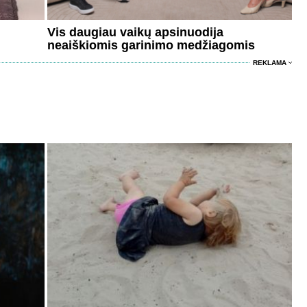
Vis daugiau vaikų apsinuodija
neaiškiomis garinimo medžiagomis
REKLAMA