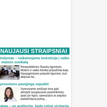
NAUJAUSI STRAIPSNIAI
indymas – neįkainojama investicija į vaiko
r mamos sveikatą
Respublikinės Šiaulių ligoninės
Moters ir vaiko klinika pripažinta kaip
Naujagimiams palanki ligoninė, kuri
aktyviai tai...
yresniems pavojinga nejudėti
Vyresniame amžiuje lova gali
atrodyti saugiausias pasirinkimas,
ypač po ligos, operacijos ar pajutus
padažnėjusį pulsą....
alata – ne auditorija: kada rytinė vizitacija