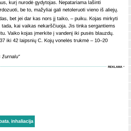
jaus, kurį nurodė gydytojas. Nepatariama lašinti
dozuoti, be to, mažyliai gali netoleruoti vieno iš aliejų.
s, bet jei dar kas nors jį taiko, – puiku. Kojas mirkyti
tada, kai vaikas nekarščiuoja. Jis tinka sergantiems
tu. Vaiko kojas įmerkite į vandenį iki pusės blauzdų.
 37 iki 42 laipsnių C. Kojų vonelės trukmė – 10–20
 žurnalu“
REKLAMA
bata
,
inhaliacija