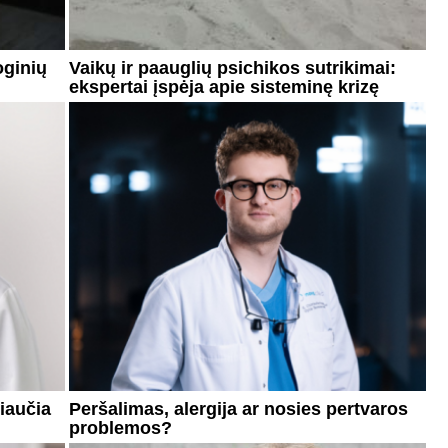
oginių
Vaikų ir paauglių psichikos sutrikimai:
ekspertai įspėja apie sisteminę krizę
siaučia
Peršalimas, alergija ar nosies pertvaros
problemos?