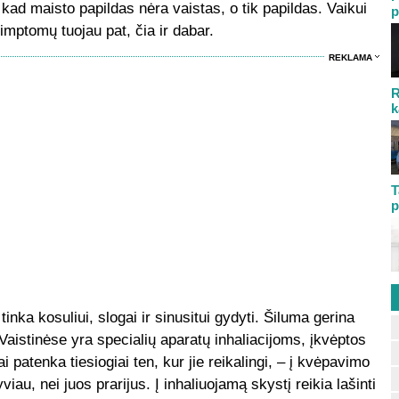
 kad maisto papildas nėra vaistas, o tik papildas. Vaikui
p
simptomų tuojau pat, čia ir dabar.
REKLAMA
R
k
T
p
nka kosuliui, slogai ir sinusitui gydyti. Šiluma gerina
 Vaistinėse yra specialių aparatų inhaliacijoms, įkvėptos
i patenka tiesiogiai ten, kur jie reikalingi, – į kvėpavimo
yviau, nei juos prarijus. Į inhaliuojamą skystį reikia lašinti