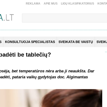
REKLAMA
APIE MUS
LIGŲ KLASIFIKATORIUS
KONTA
S
KONSULTUOJA SPECIALISTAS
SVEIKATA BE VAISTŲ
SVEI
padėti be tablečių?
kosėja, bet temperatūros nėra arba ji neaukšta. Dar
padėti, pataria vaikų gydytojas doc. Algimantas