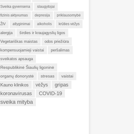
Sveika gyvensena
slaugytojai
fizinis aktyvumas
depresija
priklausomybė
ŽIV
atlyginimai
alkoholis
krūties vėžys
alergija
širdies ir kraujagyslių ligos
Vegetariškas maistas
odos priežiūra
kompensuojamieji vaistai
peršalimas
sveikatos apsauga
Respublikinė Šiaulių ligoninė
organų donorystė
stresas
vaistai
gripas
Kauno klinikos
vėžys
koronavirusas
COVID-19
sveika mityba