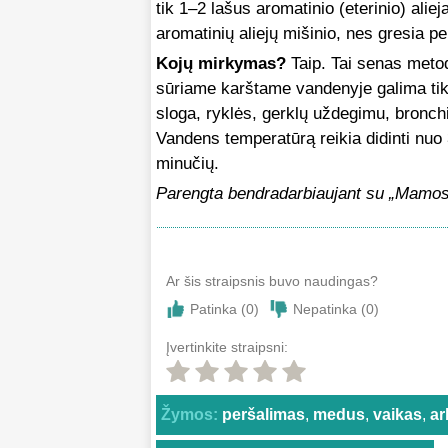
tik 1–2 lašus aromatinio (eterinio) alie
aromatinių aliejų mišinio, nes gresia per
Kojų mirkymas?
Taip. Tai senas metoda
sūriame karštame vandenyje galima tik 
sloga, ryklės, gerklų uždegimu, bronchi
Vandens temperatūrą reikia didinti nuo
minučių.
Parengta bendradarbiaujant su „Mamos
Ar šis straipsnis buvo naudingas?
Patinka (
0
)
Nepatinka (
0
)
Įvertinkite straipsni:
Žymos:
peršalimas
,
medus
,
vaikas
,
ar