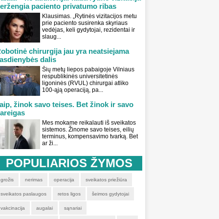
eržengia paciento privatumo ribas
Klausimas. „Rytinės vizitacijos metu
prie paciento susirenka skyriaus
vedėjas, keli gydytojai, rezidentai ir
slaug...
obotinė chirurgija jau yra neatsiejama
asdienybės dalis
Šių metų liepos pabaigoje Vilniaus
respublikinės universitetinės
ligoninės (RVUL) chirurgai atliko
100-ąją operaciją, pa...
aip, žinok savo teises. Bet žinok ir savo
areigas
Mes mokame reikalauti iš sveikatos
sistemos. Žinome savo teises, eilių
terminus, kompensavimo tvarką. Bet
ar ži...
POPULIARIOS ŽYMOS
grožis
nerimas
operacija
sveikatos priežiūra
sveikatos paslaugos
retos ligos
šeimos gydytojai
vakcinacija
augalai
sąnariai