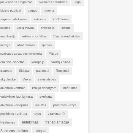
prevencinės programos
sveikatos draudimas
Joga
Maisto papildai
dantys
reforma
šlapimo nelaikymas
antsvoris
PSDF lėšos
miegas
vaikų mityba
onkologija
slauga
reabilitacija
erkinis encefalitas
Vytenis Andriukaitis
nemiga
alkoholizmas
sportas
Mityba
sveikatos apsaugos ministerija
cukrinis diabetas
korupcija
vaistų kainos
traumos
Skiepai
pacientai
Renginiai
skydliaukė
Vaikai
savižudybės
alkoholio kontrolė
kraujo donorystė
nėštumas
valstybinė ligonių kasa
sveikata
alkoholio vartojimas
insultas
prostatos vėžys
psichikos sveikata
akys
vitaminas D
nutukimas
transplantacija
Nėštumas
Santaros klinikos
skiepai