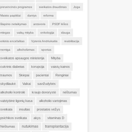
prevencinės programos
sveikatos draudimas
Joga
Maisto papildai
dantys
reforma
šlapimo nelaikymas
antsvoris
PSDF lėšos
miegas
vaikų mityba
onkologija
slauga
erkinis encefalitas
Vytenis Andriukaitis
reabilitacija
nemiga
alkoholizmas
sportas
sveikatos apsaugos ministerija
Mityba
cukrinis diabetas
korupcija
vaistų kainos
traumos
Skiepai
pacientai
Renginiai
skydliaukė
Vaikai
savižudybės
alkoholio kontrolė
kraujo donorystė
nėštumas
valstybinė ligonių kasa
alkoholio vartojimas
sveikata
insultas
prostatos vėžys
psichikos sveikata
akys
vitaminas D
nutukimas
transplantacija
Nėštumas