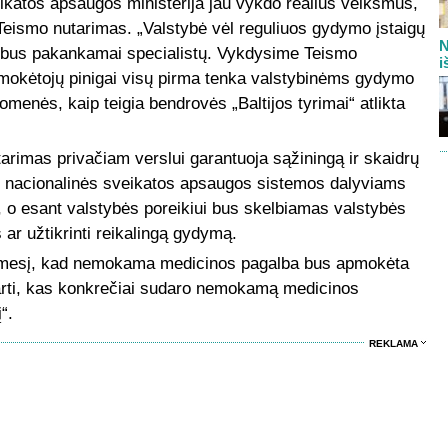
eikatos apsaugos ministerija jau vykdo realius veiksmus,
 Teismo nutarimas. „Valstybė vėl reguliuos gydymo įstaigų
N
se bus pakankamai specialistų. Vykdysime Teismo
i
 mokėtojų pinigai visų pirma tenka valstybinėms gydymo
uomenės, kaip teigia bendrovės „Baltijos tyrimai“ atlikta
arimas privačiam verslui garantuoja sąžiningą ir skaidrų
s nacionalinės sveikatos apsaugos sistemos dalyviams
i, o esant valstybės poreikiui bus skelbiamas valstybės
ar užtikrinti reikalingą gydymą.
 dėmesį, kad nemokama medicinos pagalba bus apmokėta
tarti, kas konkrečiai sudaro nemokamą medicinos
“.
REKLAMA