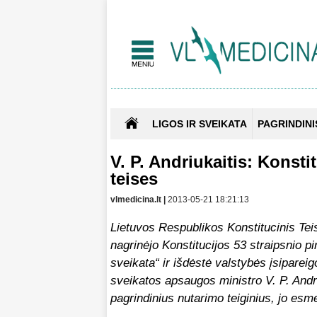
LIGOS IR SVEIKATA
PAGRINDINI
V. P. Andriukaitis: Konst
teises
vlmedicina.lt |
2013-05-21 18:21:13
Lietuvos Respublikos Konstitucinis Te
nagrinėjo Konstitucijos 53 straipsnio pi
sveikata“ ir išdėstė valstybės įsiparei
sveikatos apsaugos ministro V. P. Andri
pagrindinius nutarimo teiginius, jo es