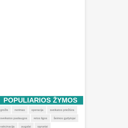
POPULIARIOS ŽYMOS
grožis
nerimas
operacija
sveikatos priežiūra
sveikatos paslaugos
retos ligos
šeimos gydytojai
vakcinacija
augalai
sąnariai