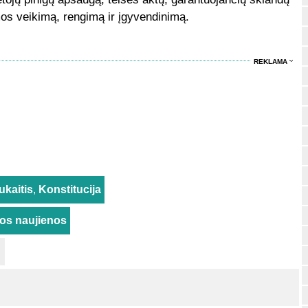
os veikimą, rengimą ir įgyvendinimą.
REKLAMA
ukaitis
,
Konstitucija
rios naujienos