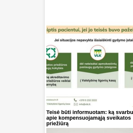
Teisė būti informuotam: ką svarbu
apie kompensuojamąją sveikatos
priežiūrą