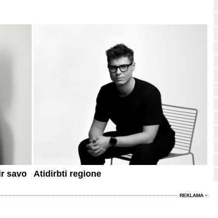
ir savo
Atidirbti regione
REKLAMA