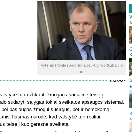
V
a
G
k
Vytenis Povilas Andriukaitis. Algirdo Kubaičio
nuotr.
P
REKLAMA
e
lstybė turi užtikrinti žmogaus socialinę teisę į
valo sudaryti sąlygas tokiai sveikatos apsaugos sistemai,
bą bei paslaugas žmogui susirgus, bet ir nemokamą
K
inis Teismas nurodė, kad valstybė turi realiai,
s
us teisę į kuo geresnę sveikatą.