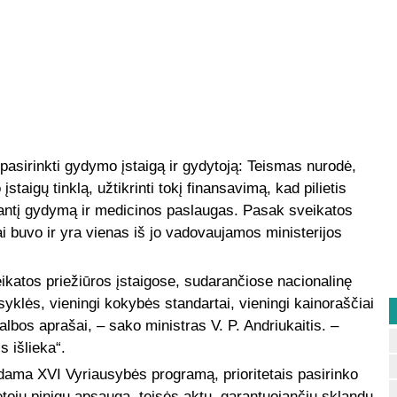
 pasirinkti gydymo įstaigą ir gydytoją: Teismas nurodė,
įstaigų tinklą, užtikrinti tokį finansavimą, kad pilietis
kantį gydymą ir medicinos paslaugas. Pasak sveikatos
ai buvo ir yra vienas iš jo vadovaujamos ministerijos
ikatos priežiūros įstaigose, sudarančiose nacionalinę
syklės, vieningi kokybės standartai, vieningi kainoraščiai
bos aprašai, – sako ministras V. P. Andriukaitis. –
s išlieka“.
dama XVI Vyriausybės programą, prioritetais pasirinko
ojų pinigų apsaugą, teisės aktų, garantuojančių sklandų