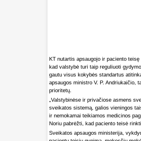
KT nutartis apsaugojo ir paciento teisę
kad valstybė turi taip reguliuoti gydymo 
gautu visus kokybės standartus atitin
apsaugos ministro V. P. Andriukaičio, t
prioritetų.
„Valstybinėse ir privačiose asmens sve
sveikatos sistemą, galios vieningos tai
ir nemokamai teikiamos medicinos pagal
Noriu pabrėžti, kad paciento teisė rinkti
Sveikatos apsaugos ministerija, vykdy
pacientų teisių gynimą, mokesčių mokėt