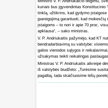
Ministro V. P. Andriukaičio teigimu, Sv
kuriais bus įgyvendintas Konstitucinio
tinklą, užtikrins, kad gydymo įstaigo
įpareigojimą garantuoti, kad mokesčių
įstaigoms – to nori ir apie 70 proc. vis
apklausa“, – sako ministras.
V. P. Andriukaitis pažymėjo, kad KT nut
bendradarbiavimą su valstybe: visiem
galios vienodos sąlygos ir reikalavima
užsakymas teikti reikalingas paslaugas 
Ministras V. P. Andriukaitis atkreipė
iš valstybės biudžeto: „Turėsime susi
pagalbą, tada skaičiuosime lėšų poreikį