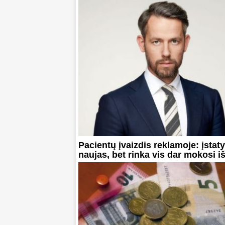
Pacientų įvaizdis reklamoje: įsta
naujas, bet rinka vis dar mokosi i