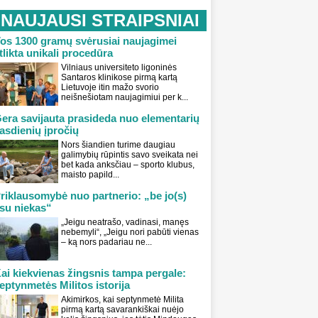
NAUJAUSI STRAIPSNIAI
os 1300 gramų svėrusiai naujagimei
tlikta unikali procedūra
Vilniaus universiteto ligoninės
Santaros klinikose pirmą kartą
Lietuvoje itin mažo svorio
neišnešiotam naujagimiui per k...
era savijauta prasideda nuo elementarių
asdienių įpročių
Nors šiandien turime daugiau
galimybių rūpintis savo sveikata nei
bet kada anksčiau – sporto klubus,
maisto papild...
riklausomybė nuo partnerio: „be jo(s)
su niekas“
„Jeigu neatrašo, vadinasi, manęs
nebemyli“, „Jeigu nori pabūti vienas
– ką nors padariau ne...
ai kiekvienas žingsnis tampa pergale:
eptynmetės Militos istorija
Akimirkos, kai septynmetė Milita
pirmą kartą savarankiškai nuėjo