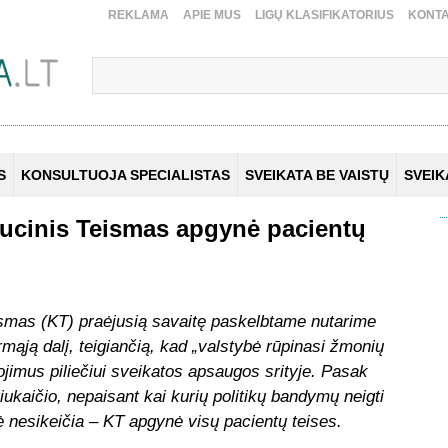
REKLAMA
APIE MUS
LIGŲ KLASIFIKATORIUS
KONTA
S
KONSULTUOJA SPECIALISTAS
SVEIKATA BE VAISTŲ
SVEI
itucinis Teismas apgynė pacientų
ismas (KT) praėjusią savaitę paskelbtame nutarime
rmąją dalį, teigiančią, kad „valstybė rūpinasi žmonių
gojimus piliečiui sveikatos apsaugos srityje. Pasak
ukaičio, nepaisant kai kurių politikų bandymų neigti
mė nesikeičia – KT apgynė visų pacientų teises.