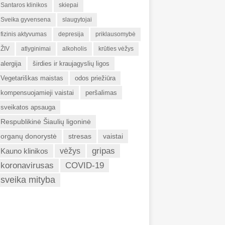
Santaros klinikos
skiepai
Sveika gyvensena
slaugytojai
fizinis aktyvumas
depresija
priklausomybė
ŽIV
atlyginimai
alkoholis
krūties vėžys
alergija
širdies ir kraujagyslių ligos
Vegetariškas maistas
odos priežiūra
kompensuojamieji vaistai
peršalimas
sveikatos apsauga
Respublikinė Šiaulių ligoninė
organų donorystė
stresas
vaistai
gripas
Kauno klinikos
vėžys
koronavirusas
COVID-19
sveika mityba