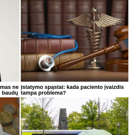
tymas ne
Įstatymo spąstai: kada paciento įvaizdis
š baudų
tampa problema?