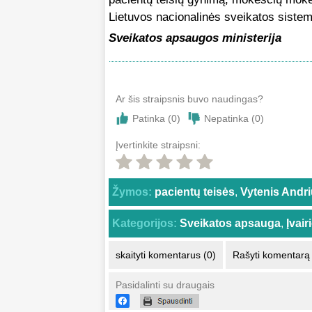
Lietuvos nacionalinės sveikatos sistem
Sveikatos apsaugos ministerija
Ar šis straipsnis buvo naudingas?
Patinka (
0
)
Nepatinka (
0
)
Įvertinkite straipsni:
Žymos:
pacientų teisės
,
Vytenis Andri
Kategorijos:
Sveikatos apsauga
,
Įvai
skaityti komentarus (0)
Rašyti komentarą
Pasidalinti su draugais