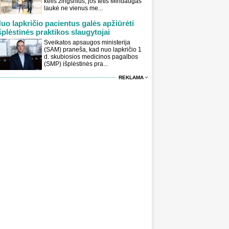
kelis žingsnius, jos tėtis Mindaugas
laukė ne vienus me...
uo lapkričio pacientus galės apžiūrėti
šplėstinės praktikos slaugytojai
Sveikatos apsaugos ministerija
(SAM) praneša, kad nuo lapkričio 1
d. skubiosios medicinos pagalbos
(SMP) išplėstinės pra...
REKLAMA