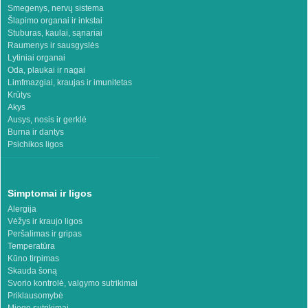
Smegenys, nervų sistema
Šlapimo organai ir inkstai
Stuburas, kaulai, sąnariai
Raumenys ir sausgyslės
Lytiniai organai
Oda, plaukai ir nagai
Limfmazgiai, kraujas ir imunitetas
Krūtys
Akys
Ausys, nosis ir gerklė
Burna ir dantys
Psichikos ligos
Simptomai ir ligos
Alergija
Vėžys ir kraujo ligos
Peršalimas ir gripas
Temperatūra
Kūno tirpimas
Skauda šoną
Svorio kontrolė, valgymo sutrikimai
Priklausomybė