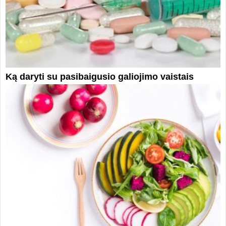
Ką daryti su pasibaigusio galiojimo vaistais