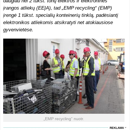
daugiau nei 2 tūkst. tonų elektros ir elektroninės
įrangos atliekų (EEĮA), tad „EMP recycling“ (EMP)
įrengė 1 tūkst. specialių konteinerių tinklą, padėsiantį
elektronikos atliekomis atsikratyti net atokiausiose
gyvenvietėse.
„EMP recycling“ nuotr.
REKLAMA