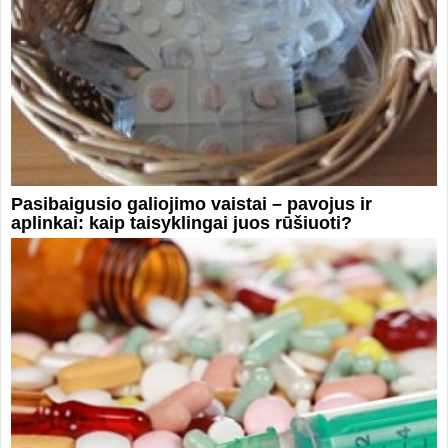
Pasibaigusio galiojimo vaistai – pavojus ir
aplinkai: kaip taisyklingai juos rūšiuoti?