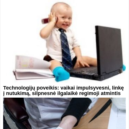
Technologijų poveikis: vaikai impulsyvesni, linkę
į nutukimą, silpnesnė ilgalaikė regimoji atmintis