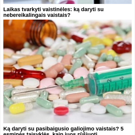
Laikas tvarkyti vaistinėles: ką daryti su
nebereikalingais vaistais?
Ką daryti su pasibaigusio galiojimo vaistais? 5
esminės taisyklės, kaip juos rūšiuoti