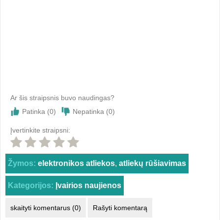
Ar šis straipsnis buvo naudingas?
Patinka (
0
)
Nepatinka (
0
)
Įvertinkite straipsni:
Žymos:
elektronikos atliekos
,
atliekų rūšiavimas
Kategorijos:
Įvairios naujienos
skaityti komentarus (0)
Rašyti komentarą