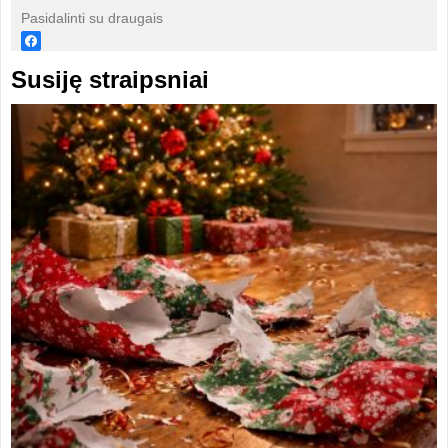
Pasidalinti su draugais
Susiję straipsniai