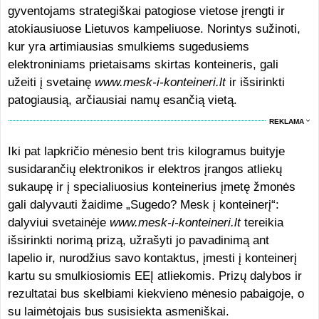
gyventojams strategiškai patogiose vietose įrengti ir
atokiausiuose Lietuvos kampeliuose. Norintys sužinoti,
kur yra artimiausias smulkiems sugedusiems
elektroniniams prietaisams skirtas konteineris, gali
užeiti į svetainę
www.mesk-i-konteineri.lt
ir išsirinkti
patogiausią, arčiausiai namų esančią vietą.
REKLAMA
Iki pat lapkričio mėnesio bent tris kilogramus buityje
susidarančių elektronikos ir elektros įrangos atliekų
sukaupę ir į specialiuosius konteinerius įmetę žmonės
gali dalyvauti žaidime „Sugedo? Mesk į konteinerį“:
dalyviui svetainėje
www.mesk-i-konteineri.lt
tereikia
išsirinkti norimą prizą, užrašyti jo pavadinimą ant
lapelio ir, nurodžius savo kontaktus, įmesti į konteinerį
kartu su smulkiosiomis EEĮ atliekomis. Prizų dalybos ir
rezultatai bus skelbiami kiekvieno mėnesio pabaigoje, o
su laimėtojais bus susisiekta asmeniškai.