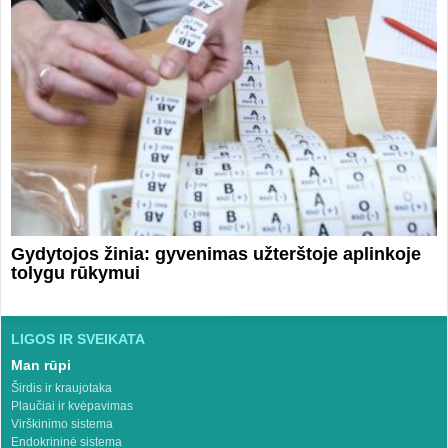
Gydytojos žinia: gyvenimas užterštoje aplinkoje
tolygu rūkymui
LIGOS IR SVEIKATA
Man rūpi
Širdis ir kraujotaka
Plaučiai ir kvėpavimas
Virškinimo sistema
Endokrininė sistema