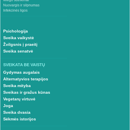
Miego sutrikimai
Nuovargis ir silpnumas
Infekcinės ligos
Psichologija
Sveika vaikystė
Žvilgsnis į praeitį
Sveika senatvė
SVEIKATA BE VAISTŲ
Gydymas augalais
Alternatyvios terapijos
Sveika mityba
Sveikas ir gražus kūnas
Vegetarų virtuvė
Joga
Sveika dvasia
Sėkmės istorijos