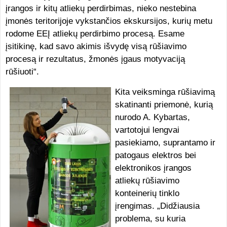
įrangos ir kitų atliekų perdirbimas, nieko nestebina
įmonės teritorijoje vykstančios ekskursijos, kurių metu
rodome EEĮ atliekų perdirbimo procesą. Esame
įsitikinę, kad savo akimis išvydę visą rūšiavimo
procesą ir rezultatus, žmonės įgaus motyvaciją
rūšiuoti“.
Kita veiksminga rūšiavimą
skatinanti priemonė, kurią
nurodo A. Kybartas,
vartotojui lengvai
pasiekiamo, suprantamo ir
patogaus elektros bei
elektronikos įrangos
atliekų rūšiavimo
konteinerių tinklo
įrengimas. „Didžiausia
problema, su kuria