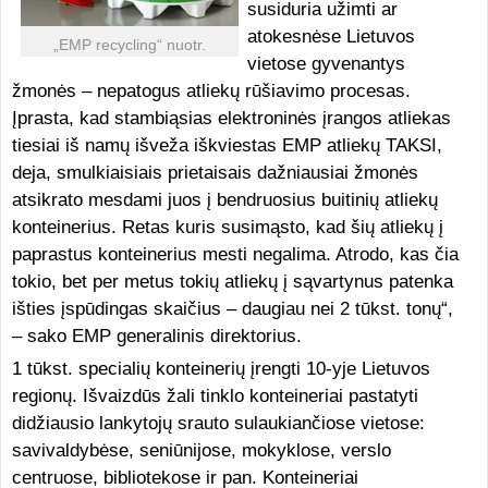
susiduria užimti ar
atokesnėse Lietuvos
„EMP recycling“ nuotr.
vietose gyvenantys
žmonės – nepatogus atliekų rūšiavimo procesas.
Įprasta, kad stambiąsias elektroninės įrangos atliekas
tiesiai iš namų išveža iškviestas EMP atliekų TAKSI,
deja, smulkiaisiais prietaisais dažniausiai žmonės
atsikrato mesdami juos į bendruosius buitinių atliekų
konteinerius. Retas kuris susimąsto, kad šių atliekų į
paprastus konteinerius mesti negalima. Atrodo, kas čia
tokio, bet per metus tokių atliekų į sąvartynus patenka
išties įspūdingas skaičius – daugiau nei 2 tūkst. tonų“,
– sako EMP generalinis direktorius.
1 tūkst. specialių konteinerių įrengti 10-yje Lietuvos
regionų. Išvaizdūs žali tinklo konteineriai pastatyti
didžiausio lankytojų srauto sulaukiančiose vietose:
savivaldybėse, seniūnijose, mokyklose, verslo
centruose, bibliotekose ir pan. Konteineriai