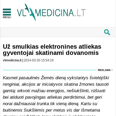
Už smulkias elektronines atliekas
gyventojai skatinami dovanomis
vlmedicina.lt |
2014-03-20 15:54:19
REKLAMA
Kasmet pasaulinės Žemės dieną vykstantys švietėjiški
renginiai, akcijos ar iniciatyvos skatina žmones tausoti
gamtą: eikvoti mažiau energijos, nešiukšlinti, rūšiuoti
bei atiduoti pavojingas atliekas perdirbimui, bet geri
norai dažniausiai trunka tik vieną dieną. Kartu su
buitinėmis šiukšlėmis per metus vis dar išmetama