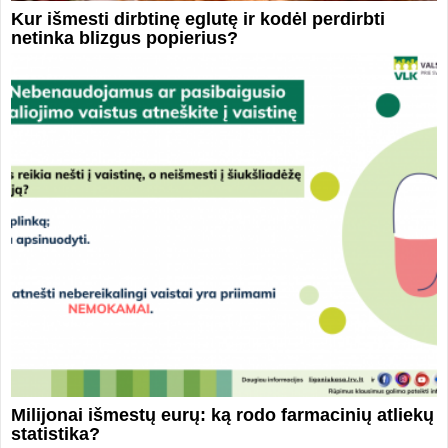
Kur išmesti dirbtinę eglutę ir kodėl perdirbti
netinka blizgus popierius?
Milijonai išmestų eurų: ką rodo farmacinių atliekų
statistika?