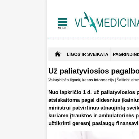
LIGOS IR SVEIKATA
PAGRINDINI
Už paliatyviosios pagal
Valstybinės ligonių kasos informacija |
Šaltinis: vlm
Nuo lapkričio 1 d. už paliatyviosio
atsiskaitoma pagal didesnius įkainiu
ministrui patvirtinus atnaujintą sve
kuriame įtrauktos ir ambulatorinės p
užtikrinti geresnį paslaugų finansav