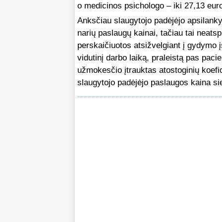
o medicinos psichologo – iki 27,13 eur
Anksčiau slaugytojo padėjėjo apsilank
narių paslaugų kainai, tačiau tai neats
perskaičiuotos atsižvelgiant į gydymo 
vidutinį darbo laiką, praleistą pas pacie
užmokesčio įtrauktas atostoginių koefi
slaugytojo padėjėjo paslaugos kaina si