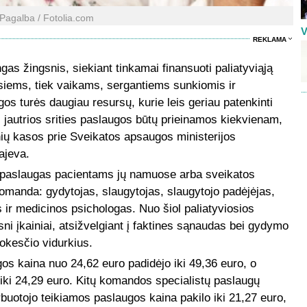
Pagalba / Fotolia.com
V
REKLAMA
as žingsnis, siekiant tinkamai finansuoti paliatyviąją
esiems, tiek vaikams, sergantiems sunkiomis ir
 turės daugiau resursų, kurie leis geriau patenkinti
os jautrios srities paslaugos būtų prieinamos kiekvienam,
nių kasos prie Sveikatos apsaugos ministerijos
ajeva.
s paslaugas pacientams jų namuose arba sveikatos
 komanda: gydytojas, slaugytojas, slaugytojo padėjėjas,
s ir medicinos psichologas. Nuo šiol paliatyviosios
i įkainiai, atsižvelgiant į faktines sąnaudas bei gydymo
mokesčio vidurkius.
os kaina nuo 24,62 euro padidėjo iki 49,36 euro, o
iki 24,29 euro. Kitų komandos specialistų paslaugų
arbuotojo teikiamos paslaugos kaina pakilo iki 21,27 euro,