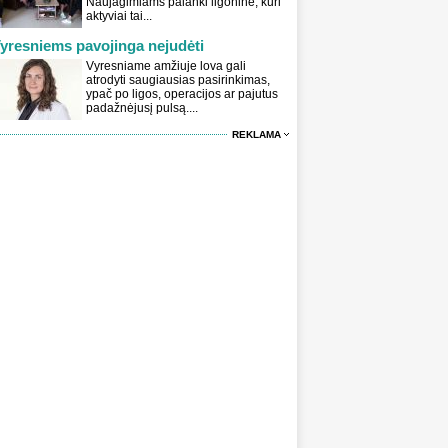
Naujagimiams palanki ligoninė, kuri
aktyviai tai...
yresniems pavojinga nejudėti
Vyresniame amžiuje lova gali
atrodyti saugiausias pasirinkimas,
ypač po ligos, operacijos ar pajutus
padažnėjusį pulsą....
REKLAMA