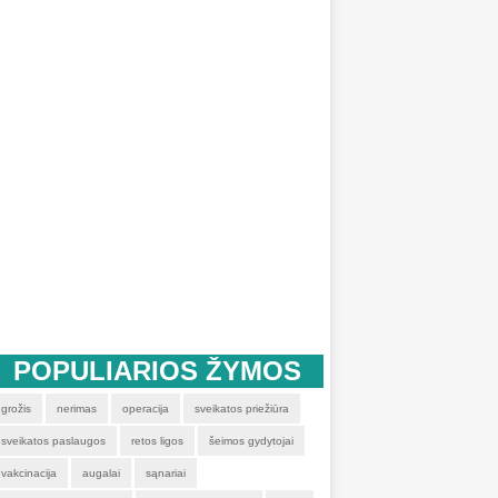
POPULIARIOS ŽYMOS
grožis
nerimas
operacija
sveikatos priežiūra
sveikatos paslaugos
retos ligos
šeimos gydytojai
vakcinacija
augalai
sąnariai