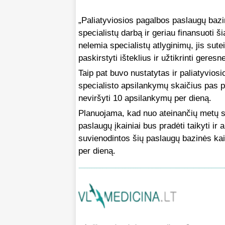
„Paliatyviosios pagalbos paslaugų bazini
specialistų darbą ir geriau finansuoti š
nelemia specialistų atlyginimų, jis su
paskirstyti išteklius ir užtikrinti geres
Taip pat buvo nustatytas ir paliatyvios
specialisto apsilankymų skaičius pas p
neviršyti 10 apsilankymų per dieną.
Planuojama, kad nuo ateinančių metų sa
paslaugų įkainiai bus pradėti taikyti
suvienodintos šių paslaugų bazinės kai
per dieną.