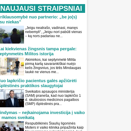
NAUJAUSI STRAIPSNIAI
riklausomybė nuo partnerio: „be jo(s)
su niekas“
„Jeigu neatrašo, vadinasi, manęs
nebemyli“, „Jeigu nori pabūti vienas
– ką nors padariau ne...
ai kiekvienas žingsnis tampa pergale:
eptynmetės Militos istorija
Akimirkos, kai septynmetė Milita
pirmą kartą savarankiškai nuėjo
kelis žingsnius, jos tėtis Mindaugas
laukė ne vienus me...
uo lapkričio pacientus galės apžiūrėti
šplėstinės praktikos slaugytojai
Sveikatos apsaugos ministerija
(SAM) praneša, kad nuo lapkričio 1
d. skubiosios medicinos pagalbos
(SMP) išplėstinės pra...
indymas – neįkainojama investicija į vaiko
r mamos sveikatą
Respublikinės Šiaulių ligoninės
Moters ir vaiko klinika pripažinta kaip