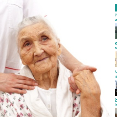
P
e
K
s
N
i
Ž
i