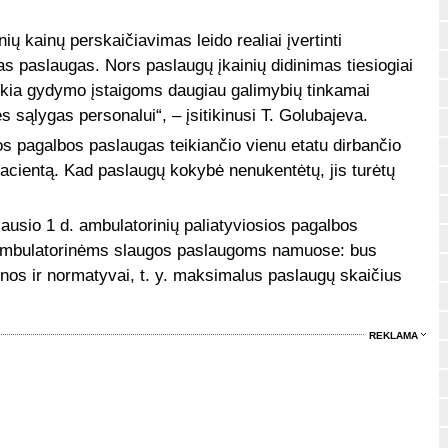
ų kainų perskaičiavimas leido realiai įvertinti
ias paslaugas. Nors paslaugų įkainių didinimas tiesiogiai
teikia gydymo įstaigoms daugiau galimybių tinkamai
nes sąlygas personalui“, – įsitikinusi T. Golubajeva.
ios pagalbos paslaugas teikiančio vienu etatu dirbančio
acientą. Kad paslaugų kokybė nenukentėtų, jis turėtų
usio 1 d. ambulatorinių paliatyviosios pagalbos
 ir ambulatorinėms slaugos paslaugoms namuose: bus
nos ir normatyvai, t. y. maksimalus paslaugų skaičius
REKLAMA