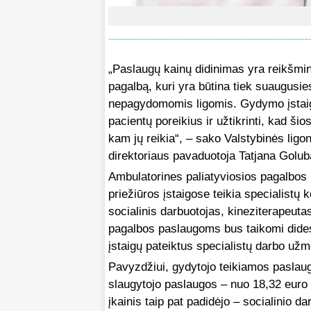
„Paslaugų kainų didinimas yra reikšming
pagalbą, kuri yra būtina tiek suaugusi
nepagydomomis ligomis. Gydymo įstaigos
pacientų poreikius ir užtikrinti, kad ši
kam jų reikia“, – sako Valstybinės ligo
direktoriaus pavaduotoja Tatjana Golub
Ambulatorines paliatyviosios pagalbo
priežiūros įstaigose teikia specialistų
socialinis darbuotojas, kineziterapeuta
pagalbos paslaugoms bus taikomi didesn
įstaigų pateiktus specialistų darbo už
Pavyzdžiui, gydytojo teikiamos paslaug
slaugytojo paslaugos – nuo 18,32 euro 
įkainis taip pat padidėjo – socialinio d