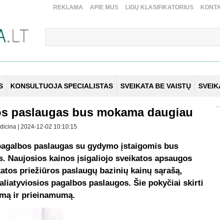
REKLAMA
APIE MUS
LIGŲ KLASIFIKATORIUS
KONTA
S
KONSULTUOJA SPECIALISTAS
SVEIKATA BE VAISTŲ
SVEI
bos paslaugas bus mokama daugiau
edicina | 2024-12-02 10:10:15
s pagalbos paslaugas su gydymo įstaigomis bus
s. Naujosios kainos įsigaliojo sveikatos apsaugos
ikatos priežiūros paslaugų bazinių kainų sąrašą,
aliatyviosios pagalbos paslaugos. Šie pokyčiai skirti
imą ir prieinamumą.