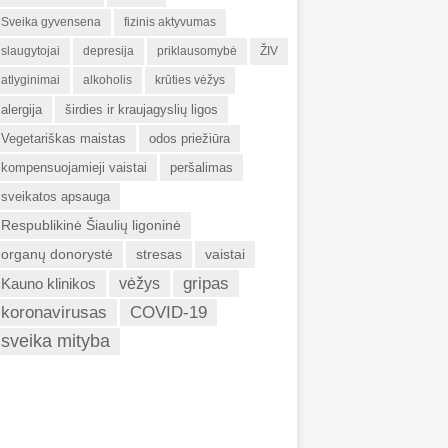
Sveika gyvensena
fizinis aktyvumas
slaugytojai
depresija
priklausomybė
ŽIV
atlyginimai
alkoholis
krūties vėžys
alergija
širdies ir kraujagyslių ligos
Vegetariškas maistas
odos priežiūra
kompensuojamieji vaistai
peršalimas
sveikatos apsauga
Respublikinė Šiaulių ligoninė
organų donorystė
stresas
vaistai
gripas
Kauno klinikos
vėžys
koronavirusas
COVID-19
sveika mityba