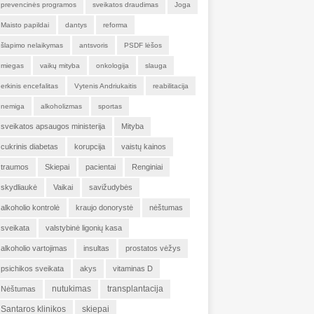
prevencinės programos
sveikatos draudimas
Joga
Maisto papildai
dantys
reforma
šlapimo nelaikymas
antsvoris
PSDF lėšos
miegas
vaikų mityba
onkologija
slauga
erkinis encefalitas
Vytenis Andriukaitis
reabilitacija
nemiga
alkoholizmas
sportas
sveikatos apsaugos ministerija
Mityba
cukrinis diabetas
korupcija
vaistų kainos
traumos
Skiepai
pacientai
Renginiai
skydliaukė
Vaikai
savižudybės
alkoholio kontrolė
kraujo donorystė
nėštumas
sveikata
valstybinė ligonių kasa
alkoholio vartojimas
insultas
prostatos vėžys
psichikos sveikata
akys
vitaminas D
nutukimas
transplantacija
Nėštumas
Santaros klinikos
skiepai