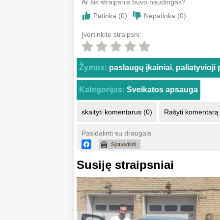
Ar šis straipsnis buvo naudingas?
Patinka (
0
)
Nepatinka (
0
)
Įvertinkite straipsni:
Žymos:
paslaugų įkainiai
,
paliatyvioji
Kategorijos:
Sveikatos apsauga
skaityti komentarus (0)
Rašyti komentarą
Pasidalinti su draugais
Susiję straipsniai