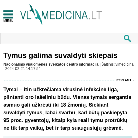
Tymus galima suvaldyti skiepais
Nacionalinio visuomenės sveikatos centro informacija |
Šaltinis: vlmedicina
| 2024-02-21 14:17:54
REKLAMA
Tymai – itin užkrečiama virusinė infekcinė liga,
plintanti oro lašeliniu būdu. Vienas tymais sergantis
asmuo gali užkrėsti iki 18 žmonių. Siekiant
suvaldyti tymus, labai svarbu, kad būtų paskiepyta
95 proc. gyventojų, kitaip kyla reali tymų protrūkių
ne tik tarp vaikų, bet ir tarp suaugusiųjų grėsmė.