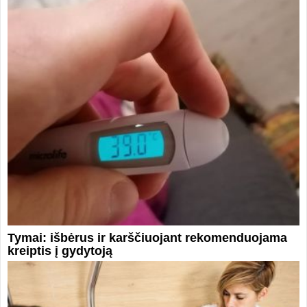
Tymai: išbėrus ir karščiuojant rekomenduojama
kreiptis į gydytoją