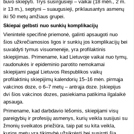
buvo skiepyti. Trys susirgusieji – vaikai (18 mėn., 2 m.
ir 13 m.), septyni – suaugusieji, priklausantys asmenų
iki 50 metų amžiaus grupei.
Skiepai gelbsti nuo sunkių komplikacijų
Vienintelė specifinė priemonė, galinti apsaugoti nuo
šios užkrečiamosios ligos ir sunkių jos komplikacijų bei
suvaldyti tymus visuomenėje, yra profilaktinis
skiepijimas. Primename, kad Lietuvoje vaikai nuo tymų,
raudonukės ir epideminio parotito nemokamai
skiepijami pagal Lietuvos Respublikos vaikų
profilaktinių skiepijimų kalendorių 15–16 mėn. pirmąja
vakcinos doze, o 6–7 metų – antrąja doze. Įskiepijus
dvi šios vakcinos dozes, pasiekiama patikima ilgalaikė
apsauga.
Primename, kad darbdavio lėšomis, skiepijami visų
pareigybių ir profesijų asmenys, kurių veikla susijusi su
žmonių sveikatos priežiūra, taip pat su kita veikla,
kurios metu yra tikimybė užsikrėsti bei susirgti šia