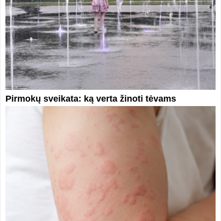
Pirmokų sveikata: ką verta žinoti tėvams