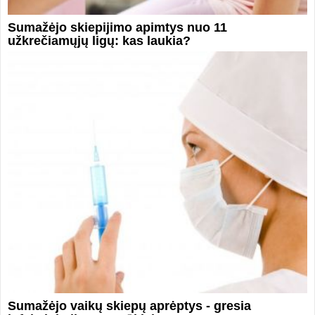
Sumažėjo skiepijimo apimtys nuo 11
užkrečiamųjų ligų: kas laukia?
Sumažėjo vaikų skiepų aprėptys - gresia