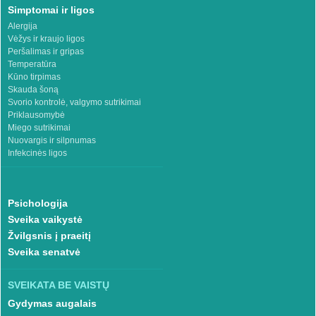
Simptomai ir ligos
Alergija
Vėžys ir kraujo ligos
Peršalimas ir gripas
Temperatūra
Kūno tirpimas
Skauda šoną
Svorio kontrolė, valgymo sutrikimai
Priklausomybė
Miego sutrikimai
Nuovargis ir silpnumas
Infekcinės ligos
Psichologija
Sveika vaikystė
Žvilgsnis į praeitį
Sveika senatvė
SVEIKATA BE VAISTŲ
Gydymas augalais