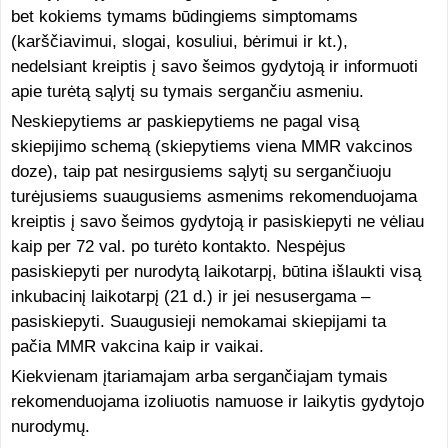
bet kokiems tymams būdingiems simptomams
(karščiavimui, slogai, kosuliui, bėrimui ir kt.),
nedelsiant kreiptis į savo šeimos gydytoją ir informuoti
apie turėtą sąlytį su tymais sergančiu asmeniu.
Neskiepytiems ar paskiepytiems ne pagal visą
skiepijimo schemą (skiepytiems viena MMR vakcinos
doze), taip pat nesirgusiems sąlytį su sergančiuoju
turėjusiems suaugusiems asmenims rekomenduojama
kreiptis į savo šeimos gydytoją ir pasiskiepyti ne vėliau
kaip per 72 val. po turėto kontakto. Nespėjus
pasiskiepyti per nurodytą laikotarpį, būtina išlaukti visą
inkubacinį laikotarpį (21 d.) ir jei nesusergama –
pasiskiepyti. Suaugusieji nemokamai skiepijami ta
pačia MMR vakcina kaip ir vaikai.
Kiekvienam įtariamajam arba sergančiajam tymais
rekomenduojama izoliuotis namuose ir laikytis gydytojo
nurodymų.