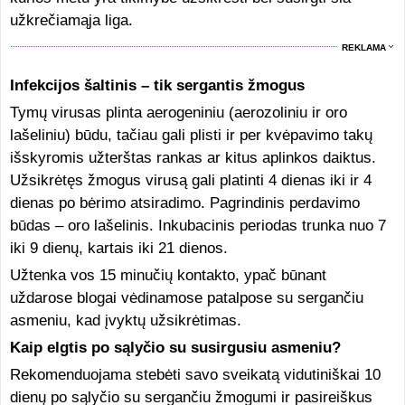
užkrečiamąja liga.
REKLAMA
Infekcijos šaltinis – tik sergantis žmogus
Tymų virusas plinta aerogeniniu (aerozoliniu ir oro
lašeliniu) būdu, tačiau gali plisti ir per kvėpavimo takų
išskyromis užterštas rankas ar kitus aplinkos daiktus.
Užsikrėtęs žmogus virusą gali platinti 4 dienas iki ir 4
dienas po bėrimo atsiradimo. Pagrindinis perdavimo
būdas – oro lašelinis. Inkubacinis periodas trunka nuo 7
iki 9 dienų, kartais iki 21 dienos.
Užtenka vos 15 minučių kontakto, ypač būnant
uždarose blogai vėdinamose patalpose su sergančiu
asmeniu, kad įvyktų užsikrėtimas.
Kaip elgtis po sąlyčio su susirgusiu asmeniu?
Rekomenduojama stebėti savo sveikatą vidutiniškai 10
dienų po sąlyčio su sergančiu žmogumi ir pasireiškus