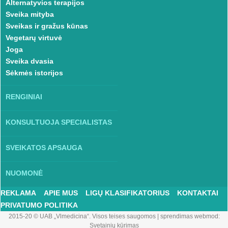
Alternatyvios terapijos
Sveika mityba
Sveikas ir gražus kūnas
Vegetarų virtuvė
Joga
Sveika dvasia
Sėkmės istorijos
RENGINIAI
KONSULTUOJA SPECIALISTAS
SVEIKATOS APSAUGA
NUOMONĖ
REKLAMA
APIE MUS
LIGŲ KLASIFIKATORIUS
KONTAKTAI
PRIVATUMO POLITIKA
2015-20 © UAB „Vlmedicina“. Visos teises saugomos
|
sprendimas webmod:
Svetainių kūrimas