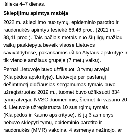
išlieka 4–7 dienas.
Skiepijimų apimtys mažėja
2022 m. skiepijimo nuo tymų, epideminio parotito ir
raudonukės apimtys tesiekė 86,46 proc. (2021 m. –
88,41 proc.). Tais pačiais metais nuo šių ligų mažiau
vaikų paskiepyta beveik visose Lietuvos
savivaldybėse, pakankamos išliko Alytaus apskrityje ir
tik vienoje amžiaus grupėje (7 metų vaikų).
Pernai Lietuvoje buvo užfiksuoti 3 tymų atvejai
(Klaipėdos apskrityje). Lietuvoje per pastarąjį
dešimtmetį didžiausias sergamumas tymais buvo
užregistruotas 2019 m., tuomet buvo užfiksuoti 834
tymų atvejai. NVSC duomenimis, šiemet iki vasario 20
d. Lietuvoje užregistruota 10 susirgimų tymais
(Klaipėdos ir Kauno apskrityse), iš jų 3 asmenys
nebuvo skiepyti tymų, epideminio parotito ir
raudonukės (MMR) vakcina, 4 asmenys nežinojo, ar