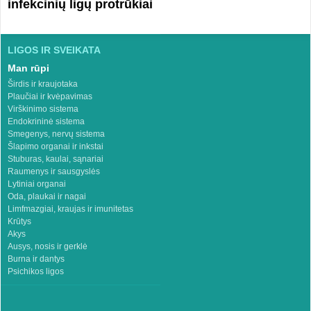
infekcinių ligų protrūkiai
LIGOS IR SVEIKATA
Man rūpi
Širdis ir kraujotaka
Plaučiai ir kvėpavimas
Virškinimo sistema
Endokrininė sistema
Smegenys, nervų sistema
Šlapimo organai ir inkstai
Stuburas, kaulai, sąnariai
Raumenys ir sausgyslės
Lytiniai organai
Oda, plaukai ir nagai
Limfmazgiai, kraujas ir imunitetas
Krūtys
Akys
Ausys, nosis ir gerklė
Burna ir dantys
Psichikos ligos