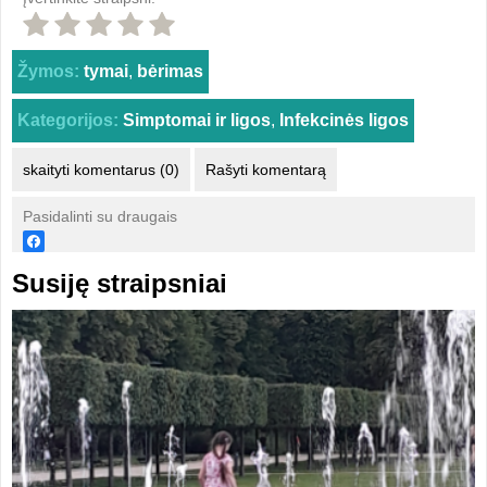
Žymos:
tymai
,
bėrimas
Kategorijos:
Simptomai ir ligos
,
Infekcinės ligos
skaityti komentarus (0)
Rašyti komentarą
Pasidalinti su draugais
Susiję straipsniai