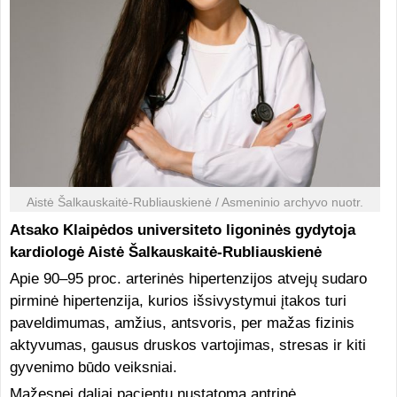
Aistė Šalkauskaitė-Rubliauskienė / Asmeninio archyvo nuotr.
Atsako Klaipėdos universiteto ligoninės gydytoja
kardiologė Aistė Šalkauskaitė-Rubliauskienė
Apie 90–95 proc. arterinės hipertenzijos atvejų sudaro
pirminė hipertenzija, kurios išsivystymui įtakos turi
paveldimumas, amžius, antsvoris, per mažas fizinis
aktyvumas, gausus druskos vartojimas, stresas ir kiti
gyvenimo būdo veiksniai.
Mažesnei daliai pacientų nustatoma antrinė