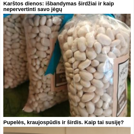
Karštos dienos: išbandymas širdžiai ir kaip
nepervertinti savo jėgų
Pupelės, kraujospūdis ir širdis. Kaip tai susiję?