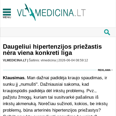
Daugeliui hipertenzijos priežastis
nėra viena konkreti liga
VLMEDICINA.LT |
Šaltinis: vlmedicina | 2026-06-04 08:59:12
REKLAMA
Klausimas.
Man dažnai padidėja kraujo spaudimas, ir
sunku jį „numušti". Dažniausiai sakoma, kad
kraujospūdis padidėja dėl inkstų problemų. Pvz.,
pažįstu žmogų, kuriam tai susitvarkė pašalinus iš
inkstų akmenuką. Norėčiau sužinoti, kokios, be inkstų
problemų, būna arterinės hipertenzijos priežastys?