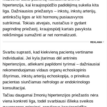
hipertenzija, kai kraujospūdžio padidėjimą sukelia kita
liga. Dažniausios priežastys – inkstų, inkstų arterijų,
antinksčių ligos ar kiti hormonų pusiausvyros
sutrikimai. Tokiais atvejais, nustačius ir gydant
pagrindinę priežastį, kraujospūdį kartais pavyksta
reikšmingai sumažinti ar net normalizuoti.
REKLAMA
Svarbu suprasti, kad kiekvieną pacientą vertiname
individualiai. Jei kyla įtarimas dėl antrinės
hipertenzijos, atliekami papildomi tyrimai – dažniausiai
rekomenduojamas vidaus organų echoskopinis
ištyrimas, inkstų arterijų echoskopija, o prireikus
pacientas siunčiamas nefrologo ar endokrinologo
konsultacijai.
Tačiau daugumai žmonių hipertenzijos priežastis nėra
viena konkreti liga, todėl svarbiausi išlieka sveikos