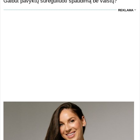
Galbūt pavyktų sureguliuoti spaudimą be vaistų?
REKLAMA