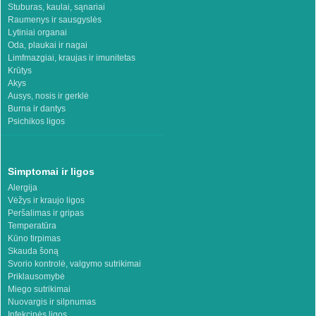
Stuburas, kaulai, sąnariai
Raumenys ir sausgyslės
Lytiniai organai
Oda, plaukai ir nagai
Limfmazgiai, kraujas ir imunitetas
Krūtys
Akys
Ausys, nosis ir gerklė
Burna ir dantys
Psichikos ligos
Simptomai ir ligos
Alergija
Vėžys ir kraujo ligos
Peršalimas ir gripas
Temperatūra
Kūno tirpimas
Skauda šoną
Svorio kontrolė, valgymo sutrikimai
Priklausomybė
Miego sutrikimai
Nuovargis ir silpnumas
Infekcinės ligos