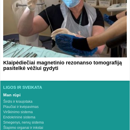
Klaipėdiečiai magnetinio rezonanso tomografiją
pasitelkė vėžiui gydyti
LIGOS IR SVEIKATA
Man rūpi
Širdis ir kraujotaka
Plaučiai ir kvėpavimas
Virškinimo sistema
Endokrininė sistema
Smegenys, nervų sistema
Šlapimo organai ir inkstai