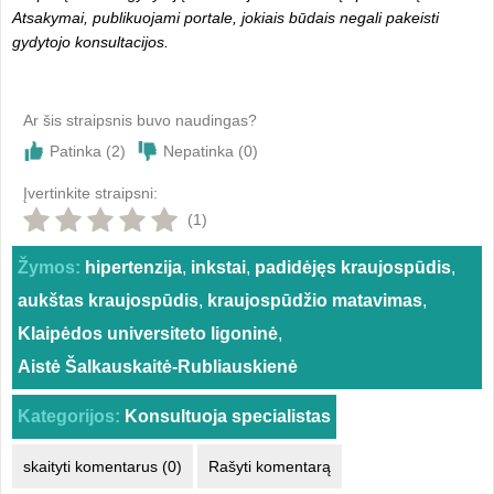
Atsakymai, publikuojami portale, jokiais būdais negali pakeisti
gydytojo konsultacijos.
Ar šis straipsnis buvo naudingas?
Patinka (
2
)
Nepatinka (
0
)
Įvertinkite straipsni:
(1)
Žymos:
hipertenzija
,
inkstai
,
padidėjęs kraujospūdis
,
aukštas kraujospūdis
,
kraujospūdžio matavimas
,
Klaipėdos universiteto ligoninė
,
Aistė Šalkauskaitė-Rubliauskienė
Kategorijos:
Konsultuoja specialistas
skaityti komentarus (0)
Rašyti komentarą