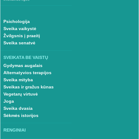
Psichologija
Sveika vaikystė
Žvilgsnis į praeitį
Sveika senatvė
SVEIKATA BE VAISTŲ
Gydymas augalais
Alternatyvios terapijos
Sveika mityba
Sveikas ir gražus kūnas
Vegetarų virtuvė
Joga
Sveika dvasia
Sėkmės istorijos
RENGINIAI