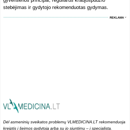
gyvensenos principai, reguliarus kraujospūdžio
stebėjimas ir gydytojo rekomenduotas gydymas.
REKLAMA
Dėl asmeninių sveikatos problemų VLMEDICINA.LT rekomenduoja
kreiptis į šeimos gydytoją arba su jo siuntimu – į specialistą.