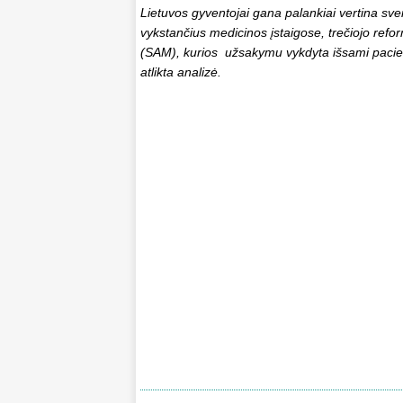
Lietuvos gyventojai gana palankiai vertina sv
vykstančius medicinos įstaigose, trečiojo ref
(SAM), kurios užsakymu vykdyta išsami pacient
atlikta analizė.