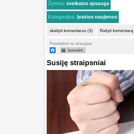
Žymos:
sveikatos apsauga
Kategorijos:
Įvairios naujienos
skaityti komentarus (3)
Rašyti komentarą
Pasidalinti su draugais
Susiję straipsniai