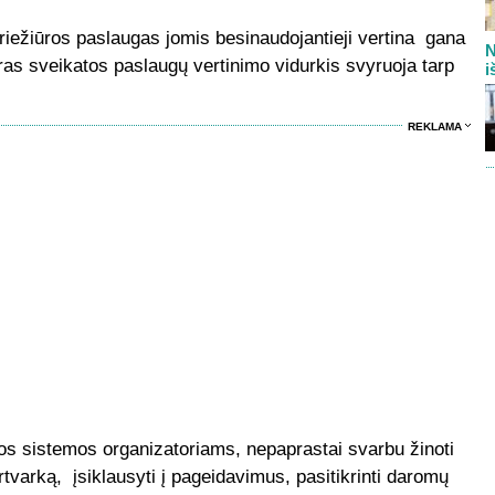
priežiūros paslaugas jomis besinaudojantieji vertina gana
N
as sveikatos paslaugų vertinimo vidurkis svyruoja tarp
i
REKLAMA
os sistemos organizatoriams, nepaprastai svarbu žinoti
varką, įsiklausyti į pageidavimus, pasitikrinti daromų