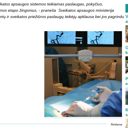
eikatos apsaugos sistemos teikiamas paslaugas, pokyčius,
ormos etapo žingsnius, - praneša Sveikatos apsaugos ministerija
V
ų ir sveikatos priežiūros paslaugų teikėjų apklausa bei jos pagrindu
a
G
k
P
e
K
s
Reklama