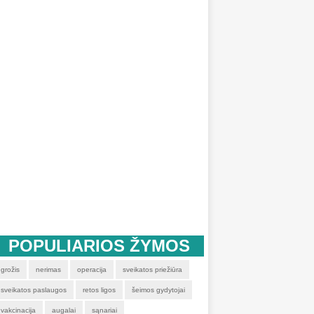
POPULIARIOS ŽYMOS
grožis
nerimas
operacija
sveikatos priežiūra
sveikatos paslaugos
retos ligos
šeimos gydytojai
vakcinacija
augalai
sąnariai