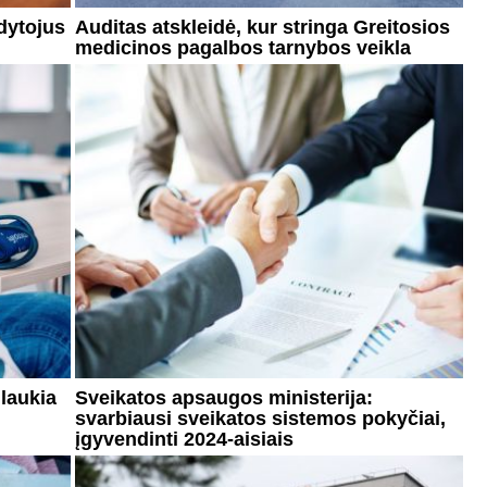
dytojus
Auditas atskleidė, kur stringa Greitosios
medicinos pagalbos tarnybos veikla
 laukia
Sveikatos apsaugos ministerija:
svarbiausi sveikatos sistemos pokyčiai,
įgyvendinti 2024-aisiais