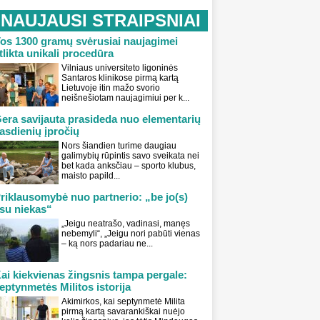
NAUJAUSI STRAIPSNIAI
os 1300 gramų svėrusiai naujagimei
tlikta unikali procedūra
Vilniaus universiteto ligoninės
Santaros klinikose pirmą kartą
Lietuvoje itin mažo svorio
neišnešiotam naujagimiui per k...
era savijauta prasideda nuo elementarių
asdienių įpročių
Nors šiandien turime daugiau
galimybių rūpintis savo sveikata nei
bet kada anksčiau – sporto klubus,
maisto papild...
riklausomybė nuo partnerio: „be jo(s)
su niekas“
„Jeigu neatrašo, vadinasi, manęs
nebemyli“, „Jeigu nori pabūti vienas
– ką nors padariau ne...
ai kiekvienas žingsnis tampa pergale:
eptynmetės Militos istorija
Akimirkos, kai septynmetė Milita
pirmą kartą savarankiškai nuėjo