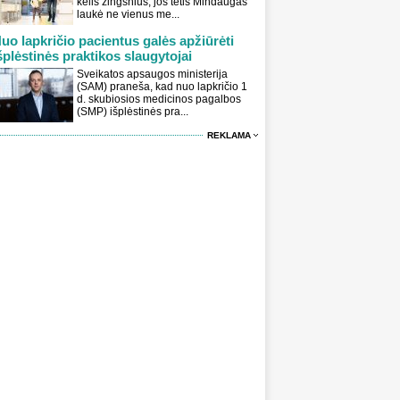
kelis žingsnius, jos tėtis Mindaugas
laukė ne vienus me...
uo lapkričio pacientus galės apžiūrėti
šplėstinės praktikos slaugytojai
Sveikatos apsaugos ministerija
(SAM) praneša, kad nuo lapkričio 1
d. skubiosios medicinos pagalbos
(SMP) išplėstinės pra...
REKLAMA