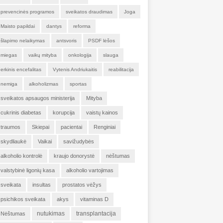
prevencinės programos
sveikatos draudimas
Joga
Maisto papildai
dantys
reforma
šlapimo nelaikymas
antsvoris
PSDF lėšos
miegas
vaikų mityba
onkologija
slauga
erkinis encefalitas
Vytenis Andriukaitis
reabilitacija
nemiga
alkoholizmas
sportas
sveikatos apsaugos ministerija
Mityba
cukrinis diabetas
korupcija
vaistų kainos
traumos
Skiepai
pacientai
Renginiai
skydliaukė
Vaikai
savižudybės
alkoholio kontrolė
kraujo donorystė
nėštumas
valstybinė ligonių kasa
alkoholio vartojimas
sveikata
insultas
prostatos vėžys
psichikos sveikata
akys
vitaminas D
nutukimas
transplantacija
Nėštumas