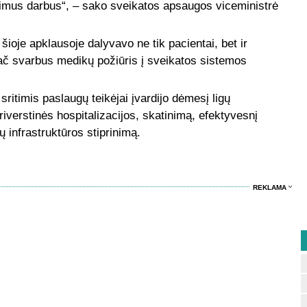
simus darbus“, – sako sveikatos apsaugos viceministrė
šioje apklausoje dalyvavo ne tik pacientai, bet ir
ač svarbus medikų požiūris į sveikatos sistemos
ritimis paslaugų teikėjai įvardijo dėmesį ligų
iverstinės hospitalizacijos, skatinimą, efektyvesnį
ų infrastruktūros stiprinimą.
REKLAMA