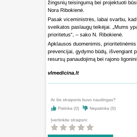
žingsnių teisingumą bei projektuoti bū
Nora Ribokienė.
Pasak viceministrės, labai svarbu, kad 
sveikatos paslaugų teikėjai. „Mums yp
prioritetus“, – sako N. Ribokienė.
Apklausos duomenimis, prioritetinėmis s
prevencijai, gydymo būdų, išvengiant pr
resursų panaudojimą bei rajono ligonini
vlmedicina.lt
Ar šis straipsnis buvo naudingas?
Patinka (
0
)
Nepatinka (
0
)
Įvertinkite straipsni: