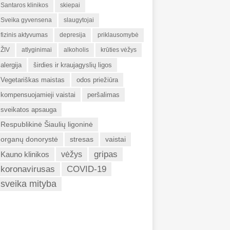
Santaros klinikos
skiepai
Sveika gyvensena
slaugytojai
fizinis aktyvumas
depresija
priklausomybė
ŽIV
atlyginimai
alkoholis
krūties vėžys
alergija
širdies ir kraujagyslių ligos
Vegetariškas maistas
odos priežiūra
kompensuojamieji vaistai
peršalimas
sveikatos apsauga
Respublikinė Šiaulių ligoninė
organų donorystė
stresas
vaistai
gripas
Kauno klinikos
vėžys
koronavirusas
COVID-19
sveika mityba