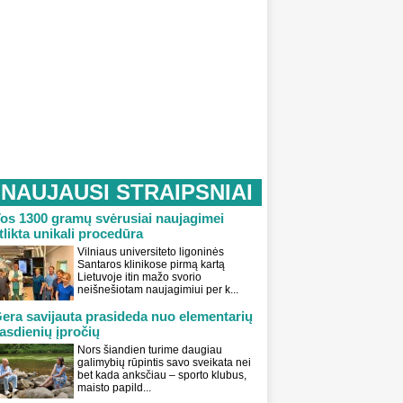
NAUJAUSI STRAIPSNIAI
os 1300 gramų svėrusiai naujagimei
tlikta unikali procedūra
Vilniaus universiteto ligoninės
Santaros klinikose pirmą kartą
Lietuvoje itin mažo svorio
neišnešiotam naujagimiui per k...
era savijauta prasideda nuo elementarių
asdienių įpročių
Nors šiandien turime daugiau
galimybių rūpintis savo sveikata nei
bet kada anksčiau – sporto klubus,
maisto papild...