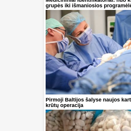
Medicininiai identifikatoriai: nuo 
grupės iki išmaniosios programėl
Pirmoji Baltijos šalyse naujos kar
krūtų operacija