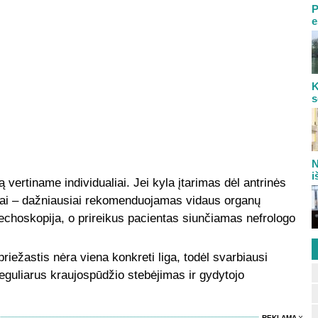
P
e
K
s
N
i
 vertiname individualiai. Jei kyla įtarimas dėl antrinės
imai – dažniausiai rekomenduojamas vidaus organų
 echoskopija, o prireikus pacientas siunčiamas nefrologo
iežastis nėra viena konkreti liga, todėl svarbiausi
eguliarus kraujospūdžio stebėjimas ir gydytojo
REKLAMA