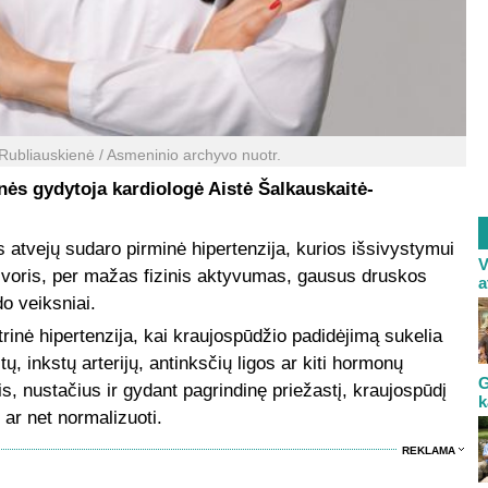
-Rubliauskienė / Asmeninio archyvo nuotr.
nės gydytoja kardiologė Aistė Šalkauskaitė-
s atvejų sudaro pirminė hipertenzija, kurios išsivystymui
V
svoris, per mažas fizinis aktyvumas, gausus druskos
a
do veiksniai.
rinė hipertenzija, kai kraujospūdžio padidėjimą sukelia
ų, inkstų arterijų, antinksčių ligos ar kiti hormonų
G
is, nustačius ir gydant pagrindinę priežastį, kraujospūdį
k
ar net normalizuoti.
REKLAMA