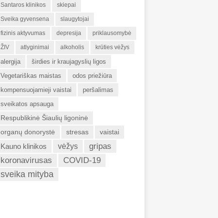
Santaros klinikos
skiepai
Sveika gyvensena
slaugytojai
fizinis aktyvumas
depresija
priklausomybė
ŽIV
atlyginimai
alkoholis
krūties vėžys
alergija
širdies ir kraujagyslių ligos
Vegetariškas maistas
odos priežiūra
kompensuojamieji vaistai
peršalimas
sveikatos apsauga
Respublikinė Šiaulių ligoninė
organų donorystė
stresas
vaistai
gripas
Kauno klinikos
vėžys
koronavirusas
COVID-19
sveika mityba