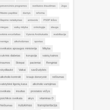
prevencinės programos
sveikatos draudimas
Joga
Maisto papildai
dantys
reforma
šlapimo nelaikymas
antsvoris
PSDF lėšos
miegas
vaikų mityba
onkologija
slauga
erkinis encefalitas
Vytenis Andriukaitis
reabilitacija
nemiga
alkoholizmas
sportas
sveikatos apsaugos ministerija
Mityba
cukrinis diabetas
korupcija
vaistų kainos
traumos
Skiepai
pacientai
Renginiai
skydliaukė
Vaikai
savižudybės
alkoholio kontrolė
kraujo donorystė
nėštumas
valstybinė ligonių kasa
alkoholio vartojimas
sveikata
insultas
prostatos vėžys
psichikos sveikata
akys
vitaminas D
nutukimas
transplantacija
Nėštumas