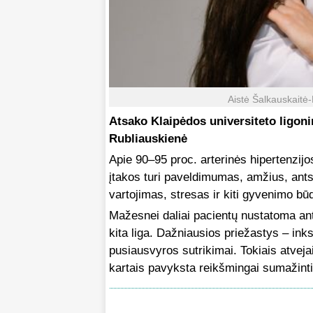
Aistė Šalkauskaitė
Atsako Klaipėdos universiteto ligoni
Rubliauskienė
Apie 90–95 proc. arterinės hipertenzijo
įtakos turi paveldimumas, amžius, ant
vartojimas, stresas ir kiti gyvenimo bū
Mažesnei daliai pacientų nustatoma ant
kita liga. Dažniausios priežastys – inkst
pusiausvyros sutrikimai. Tokiais atveja
kartais pavyksta reikšmingai sumažinti 