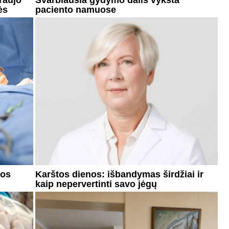
kraujo
Svarbiausia gydymo dalis vyksta
ės
paciento namuose
tos
Karštos dienos: išbandymas širdžiai ir
kaip nepervertinti savo jėgų