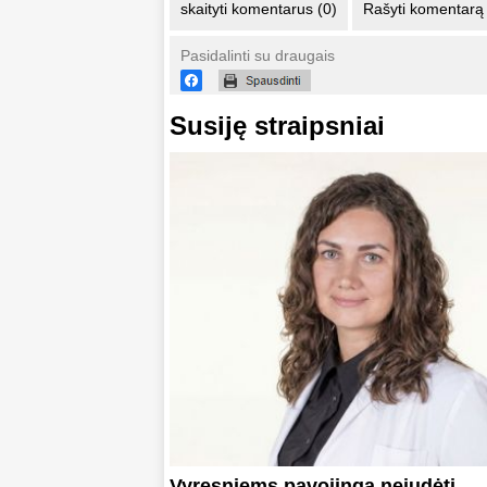
skaityti komentarus (0)
Rašyti komentarą
Pasidalinti su draugais
Susiję straipsniai
Vyresniems pavojinga nejudėti