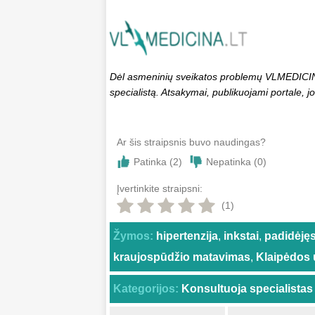
Dėl asmeninių sveikatos problemų VLMEDICINA.
specialistą. Atsakymai, publikuojami portale, jo
Ar šis straipsnis buvo naudingas?
Patinka (
2
)
Nepatinka (
0
)
Įvertinkite straipsni:
(1)
Žymos:
hipertenzija
,
inkstai
,
padidėję
kraujospūdžio matavimas
,
Klaipėdos u
Kategorijos:
Konsultuoja specialistas