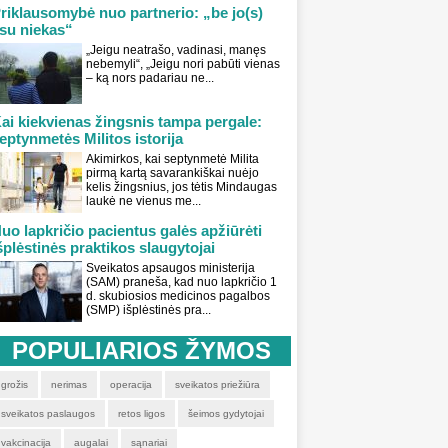
riklausomybė nuo partnerio: „be jo(s)
su niekas“
„Jeigu neatrašo, vadinasi, manęs
nebemyli“, „Jeigu nori pabūti vienas
– ką nors padariau ne...
ai kiekvienas žingsnis tampa pergale:
eptynmetės Militos istorija
Akimirkos, kai septynmetė Milita
pirmą kartą savarankiškai nuėjo
kelis žingsnius, jos tėtis Mindaugas
laukė ne vienus me...
uo lapkričio pacientus galės apžiūrėti
šplėstinės praktikos slaugytojai
Sveikatos apsaugos ministerija
(SAM) praneša, kad nuo lapkričio 1
d. skubiosios medicinos pagalbos
(SMP) išplėstinės pra...
POPULIARIOS ŽYMOS
grožis
nerimas
operacija
sveikatos priežiūra
sveikatos paslaugos
retos ligos
šeimos gydytojai
vakcinacija
augalai
sąnariai