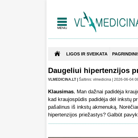
LIGOS IR SVEIKATA
PAGRINDINI
Daugeliui hipertenzijos pr
VLMEDICINA.LT |
Šaltinis: vlmedicina | 2026-06-04 0
Klausimas.
Man dažnai padidėja krauj
kad kraujospūdis padidėja dėl inkstų p
pašalinus iš inkstų akmenuką. Norėčiau
hipertenzijos priežastys? Galbūt pavyk