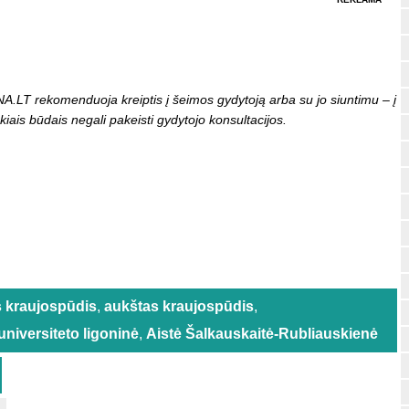
LT rekomenduoja kreiptis į šeimos gydytoją arba su jo siuntimu – į
kiais būdais negali pakeisti gydytojo konsultacijos.
s kraujospūdis
,
aukštas kraujospūdis
,
niversiteto ligoninė
,
Aistė Šalkauskaitė-Rubliauskienė