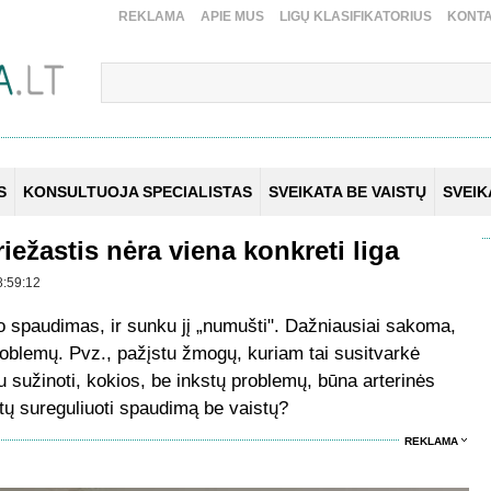
REKLAMA
APIE MUS
LIGŲ KLASIFIKATORIUS
KONTA
S
KONSULTUOJA SPECIALISTAS
SVEIKATA BE VAISTŲ
SVEI
iežastis nėra viena konkreti liga
8:59:12
o spaudimas, ir sunku jį „numušti". Dažniausiai sakoma,
roblemų. Pvz., pažįstu žmogų, kuriam tai susitvarkė
 sužinoti, kokios, be inkstų problemų, būna arterinės
tų sureguliuoti spaudimą be vaistų?
REKLAMA