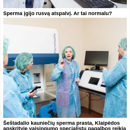
Sperma įgijo rusvą atspalvį. Ar tai normalu?
Šeštadalio kauniečių sperma prasta, Klaipėdos
apskrityje vaisingumo specialistų pagalbos reikia