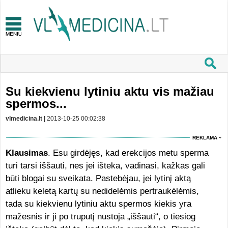
Su kiekvienu lytiniu aktu vis mažiau
spermos...
vlmedicina.lt |
2013-10-25 00:02:38
REKLAMA
Klausimas
. Esu girdėjęs, kad erekcijos metu sperma
turi tarsi iššauti, nes jei išteka, vadinasi, kažkas gali
būti blogai su sveikata. Pastebėjau, jei lytinį aktą
atlieku keletą kartų su nedidelėmis pertraukėlėmis,
tada su kiekvienu lytiniu aktu spermos kiekis yra
mažesnis ir ji po truputį nustoja „iššauti“, o tiesiog