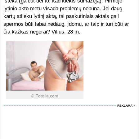
išteka (galbūt dėl to, kad kiekis sumažėja). Pirmojo
lytinio akto metu visada problemų nebūna. Jei daug
kartų atlieku lytinį aktą, tai paskutiniais aktais gali
spermos būti labai nedaug. Įdomu, ar taip ir turi būti ar
čia kažkas negerai? Vilius, 28 m.
© Fotolia.com
REKLAMA