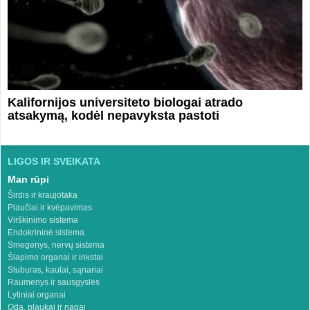
Kalifornijos universiteto biologai atrado
atsakymą, kodėl nepavyksta pastoti
LIGOS IR SVEIKATA
Man rūpi
Širdis ir kraujotaka
Plaučiai ir kvėpavimas
Virškinimo sistema
Endokrininė sistema
Smegenys, nervų sistema
Šlapimo organai ir inkstai
Stuburas, kaulai, sąnariai
Raumenys ir sausgyslės
Lytiniai organai
Oda, plaukai ir nagai