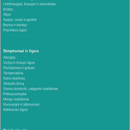
Limfmazgiai, kraujas ir imunitetas
Krūtys
Akys
Ausys, nosis ir gerklė
Burna ir dantys
Psichikos ligos
Simptomai ir ligos
Alergija
Vėžys ir kraujo ligos
Peršalimas ir gripas
Temperatūra
Kūno tirpimas
Skauda šoną
Svorio kontrolė, valgymo sutrikimai
Priklausomybė
Miego sutrikimai
Nuovargis ir silpnumas
Infekcinės ligos