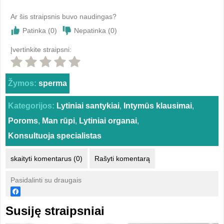
Ar šis straipsnis buvo naudingas?
Patinka (
0
)
Nepatinka (
0
)
Įvertinkite straipsni:
Žymos:
sperma
Kategorijos:
Lytiniai santykiai
,
Intymūs klausimai
,
Poroms
,
Man rūpi
,
Lytiniai organai
,
Konsultuoja specialistas
skaityti komentarus (0)
Rašyti komentarą
Pasidalinti su draugais
Susiję straipsniai