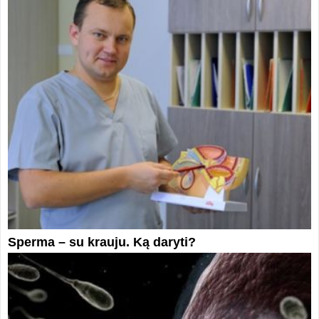
Sperma – su krauju. Ką daryti?