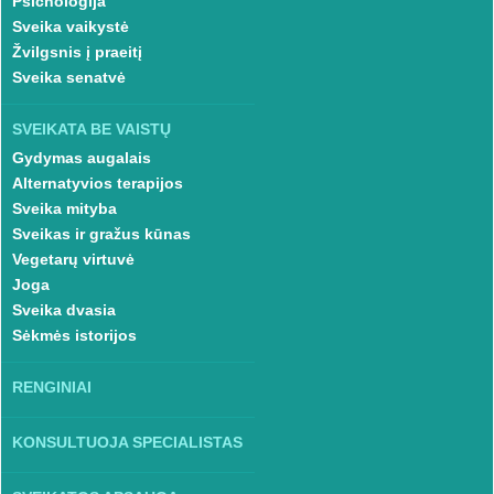
Psichologija
Sveika vaikystė
Žvilgsnis į praeitį
Sveika senatvė
SVEIKATA BE VAISTŲ
Gydymas augalais
Alternatyvios terapijos
Sveika mityba
Sveikas ir gražus kūnas
Vegetarų virtuvė
Joga
Sveika dvasia
Sėkmės istorijos
RENGINIAI
KONSULTUOJA SPECIALISTAS