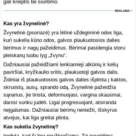
gali kreiptis be siuntimo.
REKLAMA
Kas yra žvynelinė?
Žvynelinė (psoriazė) yra lėtinė uždegiminė odos liga,
kuri sukelia kūno odos, galvos plaukuotosios dalies
bėrimus ir nagų pažeidimus. Bėrimai pasidengia storu
pleiskanų luobu lyg „žvynu“.
Dažniausiai pažeidžiami lenkiamieji alkūnių ir kelių
paviršiai, kryžkaulio sritis, plaukuotoji galvos dalis.
Židiniai iš plaukuotosios galvos dalies išplinta į kaktos,
skruostų, ausų, sprando odą. Žvynelinė pažeidžia
sąnarius, jie tinsta, deformuojasi, vargina skausmai,
darosi sunku judėti. Ligai progresuojant, atsiranda
neįgalumas. Dažniausiai bėrimų neniežti, išskyrus
atvejus, kai liga greitai plinta.
Kas sukelia žvynelinę?
Įrodyta, kad ši liga neužkrečiama. Tai paveldima