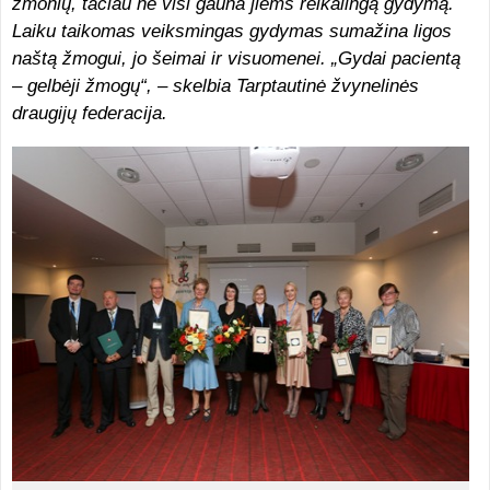
žmonių, tačiau ne visi gauna jiems reikalingą gydymą.
Laiku taikomas veiksmingas gydymas sumažina ligos
naštą žmogui, jo šeimai ir visuomenei. „Gydai pacientą
– gelbėji žmogų“, – skelbia Tarptautinė žvynelinės
draugijų federacija.