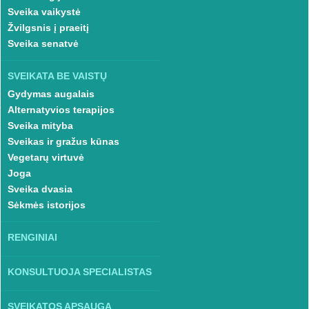
Sveika vaikystė
Žvilgsnis į praeitį
Sveika senatvė
SVEIKATA BE VAISTŲ
Gydymas augalais
Alternatyvios terapijos
Sveika mityba
Sveikas ir gražus kūnas
Vegetarų virtuvė
Joga
Sveika dvasia
Sėkmės istorijos
RENGINIAI
KONSULTUOJA SPECIALISTAS
SVEIKATOS APSAUGA