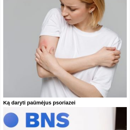
Ką daryti paūmėjus psoriazei