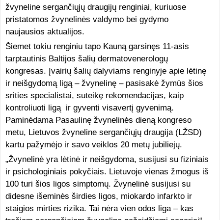
žvyneline sergančiųjų draugijų renginiai, kuriuose
pristatomos žvynelinės valdymo bei gydymo
naujausios aktualijos.
Šiemet tokiu renginiu tapo Kauną garsinęs 11-asis
tarptautinis Baltijos šalių dermatovenerologų
kongresas. Įvairių šalių dalyviams renginyje apie lėtinę
ir neišgydomą ligą – žvynelinę – pasisakė žymūs šios
srities specialistai, suteikę rekomendacijas, kaip
kontroliuoti ligą ir gyventi visavertį gyvenimą.
Paminėdama Pasaulinę žvynelinės dieną kongreso
metu, Lietuvos žvyneline sergančiųjų draugija (LŽSD)
kartu pažymėjo ir savo veiklos 20 metų jubiliejų.
„Žvynelinė yra lėtinė ir neišgydoma, susijusi su fiziniais
ir psichologiniais pokyčiais. Lietuvoje vienas žmogus iš
100 turi šios ligos simptomų. Žvynelinė susijusi su
didesne išeminės širdies ligos, miokardo infarkto ir
staigios mirties rizika. Tai nėra vien odos liga – kas