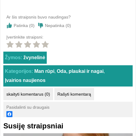
Ar šis straipsnis buvo naudingas?
Patinka (
0
)
Nepatinka (
0
)
Įvertinkite straipsni:
Žymos:
žvynelinė
Kategorijos:
Man rūpi
,
Oda, plaukai ir nagai
,
Įvairios naujienos
skaityti komentarus (0)
Rašyti komentarą
Pasidalinti su draugais
Susiję straipsniai