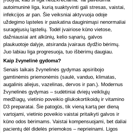
autoimuninė liga, kurią suaktyvinti gali stresas, vaistai,
infekcijos ar pan. Šie veiksniai aktyvuoja odoje
uždegimo ląsteles ir paskatina dauginimąsi nenormaliai
suragėjusių ląstelių. Todėl įvairiose kūno vietose,
dažniausiai ant alkūnių, kelio sąnarių, galvos
plaukuotoje dalyje, atsiranda įvairaus dydžio bėrimų.
Juo labiau liga progresuoja, tuo išbėrimų daugiau.
Kaip žvynelinė gydoma?
Senais laikais žvynelinės gydymas apsiribojo
gamtinėmis priemonėmis (saulė, vanduo, klimatas,
augalinis aliejus, vazelinas, dervos ir pan.). Modernus
žvynelinės gydymas – sudėtiniai dviejų veikliųjų
medžiagų, vietinio poveikio gliukokortikoidų ir vitamino
D3 preparatai. Šie patogūs, tik vieną kartą per dieną
vartojami, vietinio poveikio vaistai pritaikyti galvos ir
kūno odos bėrimams. Vaistai kompensuojami, bet daliai
pacientų dėl didelės priemokos – neprieinami. Ligos