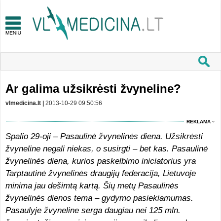
Ar galima užsikrėsti žvyneline?
vlmedicina.lt |
2013-10-29 09:50:56
REKLAMA
Spalio 29-oji – Pasaulinė žvynelinės diena. Užsikrėsti
žvyneline negali niekas, o susirgti – bet kas. Pasaulinė
žvynelinės diena, kurios paskelbimo iniciatorius yra
Tarptautinė žvynelinės draugijų federacija, Lietuvoje
minima jau dešimtą kartą. Šių metų Pasaulinės
žvynelinės dienos tema – gydymo pasiekiamumas.
Pasaulyje žvyneline serga daugiau nei 125 mln.