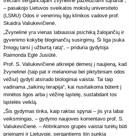
trečiam sergančiajam žvyneline pažeidžiami sąnariai“,
– pasakojo Lietuvos sveikatos mokslų universiteto
(LSMU) Odos ir venerinių ligų klinikos vadovė prof.
Skaidra Valiukevičienė.
„Žvynelinė yra vienas labiausiai psichiką žalojančių ir
gyvenimo kokybę bloginančių susirgimų. Ši liga įsuka
žmogų tarsi į užburtą ratą“, – priduria gydytoja
Raimonda Eglė Jusiūtė.
Prof. S. Valiukevičienė atkreipė dėmesį į naujieną, kad
žvynelinei (taip pat ir melanomai bei piktybiniam odos
vėžiui) gydyti atsirado biologiniai vaistai. Tai taip
vadinama „taikinių terapija“, kai nusitaikoma būtent į
minėtos ligos arba į vėžinę ląstelę, sustabdant tos
ląstelės veiklą.
„Šis gydymas tinka, kaip raktas spynai – jis yra labai
veiksmingas, – gydymo naujoves komentavo prof. S.
Valiukevičienė. – Atitinkamos grupės vaistai turėtų būti
prieinami ir Lietuvoje, sergantiems itin sunkia