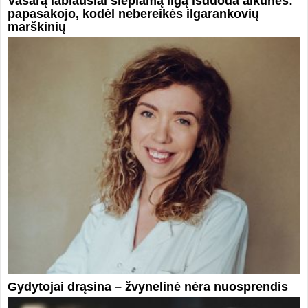
Vasarą labiausiai slepiamą ligą išduoda alkūnės:
papasakojo, kodėl nebereikės ilgarankovių
marškinių
Gydytojai drąsina – žvynelinė nėra nuosprendis