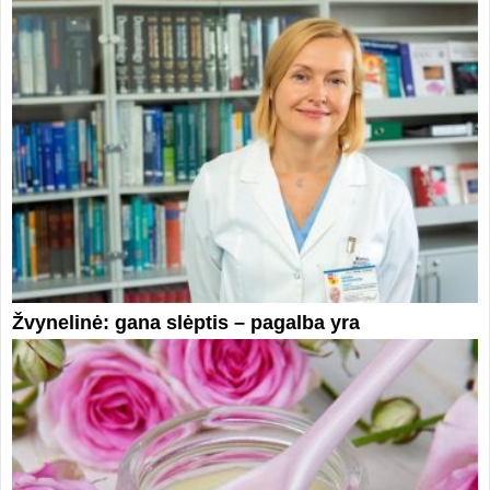
Žvynelinė: gana slėptis – pagalba yra