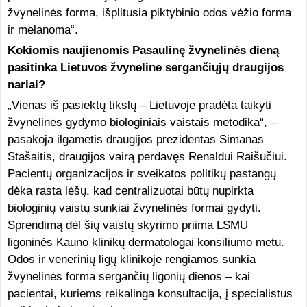
žvynelinės forma, išplitusia piktybinio odos vėžio forma
ir melanoma“.
Kokiomis naujienomis Pasaulinę žvynelinės dieną
pasitinka Lietuvos žvyneline sergančiųjų draugijos
nariai?
„Vienas iš pasiektų tikslų – Lietuvoje pradėta taikyti
žvynelinės gydymo biologiniais vaistais metodika“, –
pasakoja ilgametis draugijos prezidentas Simanas
Stašaitis, draugijos vairą perdavęs Renaldui Raišučiui.
Pacientų organizacijos ir sveikatos politikų pastangų
dėka rasta lėšų, kad centralizuotai būtų nupirkta
biologinių vaistų sunkiai žvynelinės formai gydyti.
Sprendimą dėl šių vaistų skyrimo priima LSMU
ligoninės Kauno klinikų dermatologai konsiliumo metu.
Odos ir venerinių ligų klinikoje rengiamos sunkia
žvynelinės forma sergančių ligonių dienos – kai
pacientai, kuriems reikalinga konsultacija, į specialistus