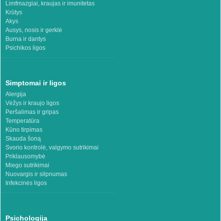
Limfmazgiai, kraujas ir imunitetas
Krūtys
Akys
Ausys, nosis ir gerklė
Burna ir dantys
Psichikos ligos
Simptomai ir ligos
Alergija
Vėžys ir kraujo ligos
Peršalimas ir gripas
Temperatūra
Kūno tirpimas
Skauda šoną
Svorio kontrolė, valgymo sutrikimai
Priklausomybė
Miego sutrikimai
Nuovargis ir silpnumas
Infekcinės ligos
Psichologija