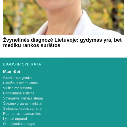
Žvynelinės diagnozė Lietuvoje: gydymas yra, bet
medikų rankos surištos
LIGOS IR SVEIKATA
Man rūpi
Širdis ir kraujotaka
Plaučiai ir kvėpavimas
Virškinimo sistema
Endokrininė sistema
Smegenys, nervų sistema
Šlapimo organai ir inkstai
Stuburas, kaulai, sąnariai
Raumenys ir sausgyslės
Lytiniai organai
Oda, plaukai ir nagai