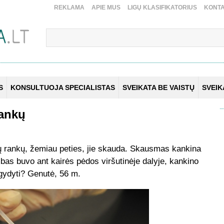
REKLAMA
APIE MUS
LIGŲ KLASIFIKATORIUS
KONTA
S
KONSULTUOJA SPECIALISTAS
SVEIKATA BE VAISTŲ
SVEI
rankų
ų rankų, žemiau peties, jie skauda. Skausmas kankina
bas buvo ant kairės pėdos viršutinėje dalyje, kankino
gydyti? Genutė, 56 m.