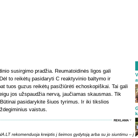
idinio susirgimo pradžia. Reumatoidinės ligos gali
V
Dėl to reikėtų pasidaryti C reaktyvinio baltymo ir
a
at tuos guzus reikėtų pasižiūrėti echoskopiškai. Tai gali
 jeigu jos užspaudžia nervą, jaučiamas skausmas. Tik
ūtinai pasidarykite šiuos tyrimus. Ir iki tikslios
G
uždegiminius vaistus.
k
REKLAMA
LT rekomenduoja kreiptis į šeimos gydytoją arba su jo siuntimu – į