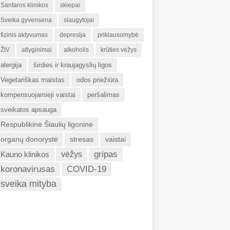
Santaros klinikos
skiepai
Sveika gyvensena
slaugytojai
fizinis aktyvumas
depresija
priklausomybė
ŽIV
atlyginimai
alkoholis
krūties vėžys
alergija
širdies ir kraujagyslių ligos
Vegetariškas maistas
odos priežiūra
kompensuojamieji vaistai
peršalimas
sveikatos apsauga
Respublikinė Šiaulių ligoninė
organų donorystė
stresas
vaistai
gripas
Kauno klinikos
vėžys
koronavirusas
COVID-19
sveika mityba