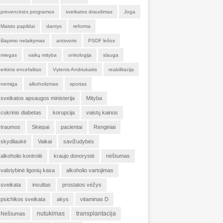
prevencinės programos
sveikatos draudimas
Joga
Maisto papildai
dantys
reforma
šlapimo nelaikymas
antsvoris
PSDF lėšos
miegas
vaikų mityba
onkologija
slauga
erkinis encefalitas
Vytenis Andriukaitis
reabilitacija
nemiga
alkoholizmas
sportas
sveikatos apsaugos ministerija
Mityba
cukrinis diabetas
korupcija
vaistų kainos
traumos
Skiepai
pacientai
Renginiai
skydliaukė
Vaikai
savižudybės
alkoholio kontrolė
kraujo donorystė
nėštumas
valstybinė ligonių kasa
alkoholio vartojimas
sveikata
insultas
prostatos vėžys
psichikos sveikata
akys
vitaminas D
nutukimas
transplantacija
Nėštumas