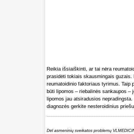
Reikia išsiaiškinti, ar tai nėra reumato
prasidėti tokiais skausmingais guzais. 
reumatoidinio faktoriaus tyrimus. Taip p
būti lipomos – riebalinės sankaupos –
lipomos jau atsiradusios nepradingsta. B
diagnozės gerkite nesteroidinius prieš
Dėl asmeninių sveikatos problemų VLMEDICINA.