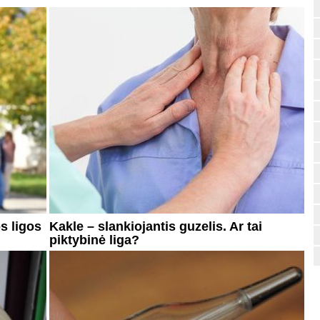
s ligos
Kakle – slankiojantis guzelis. Ar tai
piktybinė liga?