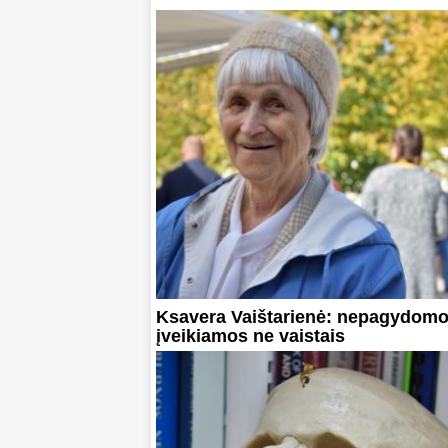
Ksavera Vaištarienė: nepagydomo
įveikiamos ne vaistais