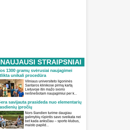
NAUJAUSI STRAIPSNIAI
os 1300 gramų svėrusiai naujagimei
tlikta unikali procedūra
Vilniaus universiteto ligoninės
Santaros klinikose pirmą kartą
Lietuvoje itin mažo svorio
neišnešiotam naujagimiui per k...
era savijauta prasideda nuo elementarių
asdienių įpročių
Nors šiandien turime daugiau
galimybių rūpintis savo sveikata nei
bet kada anksčiau – sporto klubus,
maisto papild...