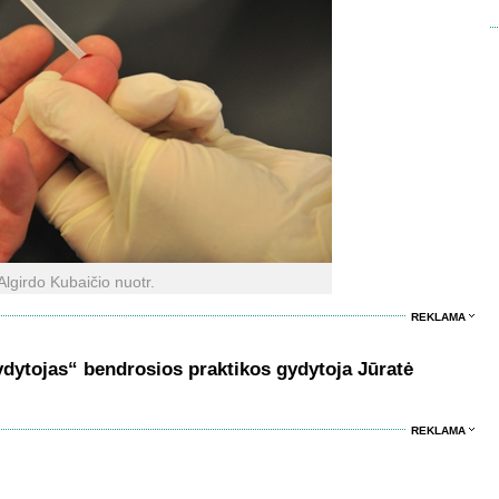
Algirdo Kubaičio nuotr.
REKLAMA
ydytojas“ bendrosios praktikos gydytoja Jūratė
REKLAMA