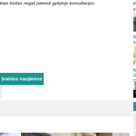
kiais būdais negali pakeisti gydytojo konsultacijos.
P
e
K
s
N
i
,
Įvairios naujienos