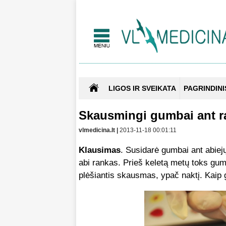
LIGOS IR SVEIKATA
PAGRINDINI
Skausmingi gumbai ant 
vlmedicina.lt |
2013-11-18 00:01:11
Klausimas
. Susidarė gumbai ant abiej
abi rankas. Prieš keletą metų toks gum
plėšiantis skausmas, ypač naktį. Kaip 