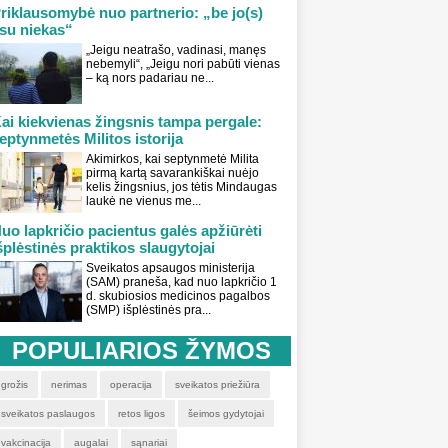
riklausomybė nuo partnerio: „be jo(s)
su niekas“
„Jeigu neatrašo, vadinasi, manęs
nebemyli“, „Jeigu nori pabūti vienas
– ką nors padariau ne...
ai kiekvienas žingsnis tampa pergale:
eptynmetės Militos istorija
Akimirkos, kai septynmetė Milita
pirmą kartą savarankiškai nuėjo
kelis žingsnius, jos tėtis Mindaugas
laukė ne vienus me...
uo lapkričio pacientus galės apžiūrėti
šplėstinės praktikos slaugytojai
Sveikatos apsaugos ministerija
(SAM) praneša, kad nuo lapkričio 1
d. skubiosios medicinos pagalbos
(SMP) išplėstinės pra...
POPULIARIOS ŽYMOS
grožis
nerimas
operacija
sveikatos priežiūra
sveikatos paslaugos
retos ligos
šeimos gydytojai
vakcinacija
augalai
sąnariai