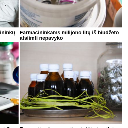
cininkų
Farmacininkams milijono litų iš biudžeto
atsiimti nepavyko