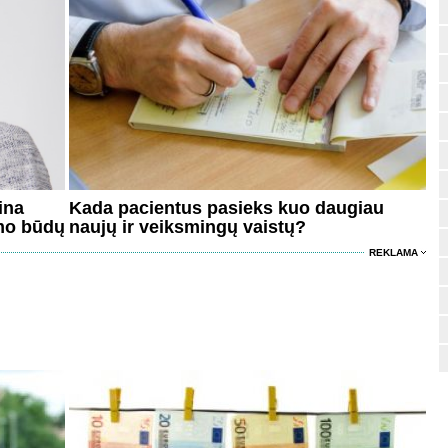
ina
Kada pacientus pasieks kuo daugiau
ymo būdų
naujų ir veiksmingų vaistų?
REKLAMA