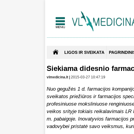
LIGOS IR SVEIKATA
PAGRINDINI
Siekiama didesnio farmac
vlmedicina.lt |
2015-03-27 10:47:19
Nuo gegužės 1 d. farmacijos kompanijos
sveikatos priežiūros ir farmacijos sp
profesiniuose moksliniuose renginiuos
veikos srityje tokiais reikalavimais L
m. pabaigoje. Inovatyvios farmacijos 
vadovybei pristatė savo veiksmus, kur