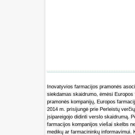
Inovatyvios farmacijos pramonės asocia
siekdamas skaidrumo, ėmėsi Europos fa
pramonės kompanijų, Europos farmacijo
2014 m. prisijungė prie Perleistų verč
įsipareigojo didinti verslo skaidrumą.
farmacijos kompanijos viešai skelbs ne 
medikų ar farmacininkų informavimui. K