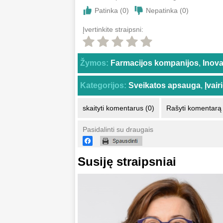
Patinka (
0
)
Nepatinka (
0
)
Įvertinkite straipsni:
Žymos:
Farmacijos kompanijos
,
Inova
Kategorijos:
Sveikatos apsauga
,
Įvai
skaityti komentarus (0)
Rašyti komentarą
Pasidalinti su draugais
Susiję straipsniai