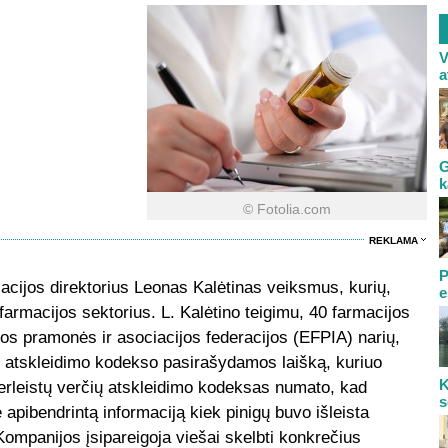
V
a
G
k
© Fotolia.com
REKLAMA
P
cijos direktorius Leonas Kalėtinas veiksmus, kurių,
e
rmacijos sektorius. L. Kalėtino teigimu, 40 farmacijos
s pramonės ir asociacijos federacijos (EFPIA) narių,
ių atskleidimo kodekso pasirašydamos laišką, kuriuo
K
 Perleistų verčių atskleidimo kodeksas numato, kad
s
apibendrintą informaciją kiek pinigų buvo išleista
ompanijos įsipareigoja viešai skelbti konkrečius