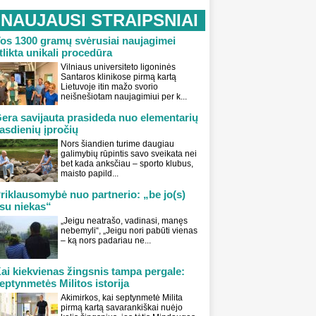
NAUJAUSI STRAIPSNIAI
os 1300 gramų svėrusiai naujagimei
tlikta unikali procedūra
Vilniaus universiteto ligoninės
Santaros klinikose pirmą kartą
Lietuvoje itin mažo svorio
neišnešiotam naujagimiui per k...
era savijauta prasideda nuo elementarių
asdienių įpročių
Nors šiandien turime daugiau
galimybių rūpintis savo sveikata nei
bet kada anksčiau – sporto klubus,
maisto papild...
riklausomybė nuo partnerio: „be jo(s)
su niekas“
„Jeigu neatrašo, vadinasi, manęs
nebemyli“, „Jeigu nori pabūti vienas
– ką nors padariau ne...
ai kiekvienas žingsnis tampa pergale:
eptynmetės Militos istorija
Akimirkos, kai septynmetė Milita
pirmą kartą savarankiškai nuėjo