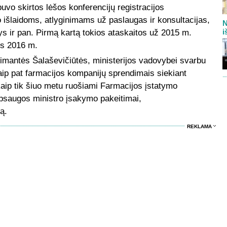
vo skirtos lėšos konferencijų registracijos
išlaidoms, atlyginimams už paslaugas ir konsultacijas,
N
i
s ir pan. Pirmą kartą tokios ataskaitos už 2015 m.
os 2016 m.
mantės Šalaševičiūtės, ministerijos vadovybei svarbu
 taip pat farmacijos kompanijų sprendimais siekiant
kaip tik šiuo metu ruošiami Farmacijos įstatymo
psaugos ministro įsakymo pakeitimai,
ą.
REKLAMA