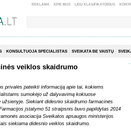
REKLAMA
APIE MUS
LIGŲ KLASIFIKATORIUS
KONTA
S
KONSULTUOJA SPECIALISTAS
SVEIKATA BE VAISTŲ
SVEI
inės veiklos skaidrumo
 privalės pateikti informaciją apie tai, kokiems
ecialistams sumokėjo už dalyvavimą kokiuose
e užsienyje. Siekiant didesnio skaidrumo farmacinės
R Farmacijos įstatymo 51 straipsnis buvo papildytas 2014
pramonės asociacija Sveikatos apsaugos ministerijos
iais siekiama didesnio veiklos skaidrumo.