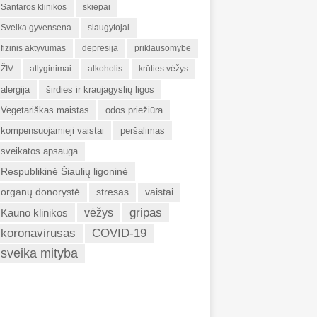
Santaros klinikos
skiepai
Sveika gyvensena
slaugytojai
fizinis aktyvumas
depresija
priklausomybė
ŽIV
atlyginimai
alkoholis
krūties vėžys
alergija
širdies ir kraujagyslių ligos
Vegetariškas maistas
odos priežiūra
kompensuojamieji vaistai
peršalimas
sveikatos apsauga
Respublikinė Šiaulių ligoninė
organų donorystė
stresas
vaistai
gripas
Kauno klinikos
vėžys
koronavirusas
COVID-19
sveika mityba