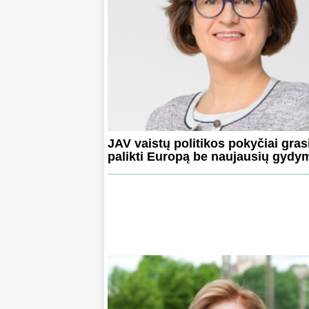
JAV vaistų politikos pokyčiai gras
palikti Europą be naujausių gyd