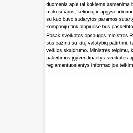
duomenis apie tai kokiems asmenims bu
mokesčiams, kelionių ir apgyvendinimo 
su kuo buvo sudarytos paramos sutarty
kompanijų tinklalapiuose bus paskelbt
Pasak sveikatos apsaugos ministrės Ri
susipažinti su kitų valstybių patirtimi,
veiklos skaidrumo. Ministrės teigimu, 
pakeitimus įgyvendinantys sveikatos a
reglamentuosiantys informacijos teikim