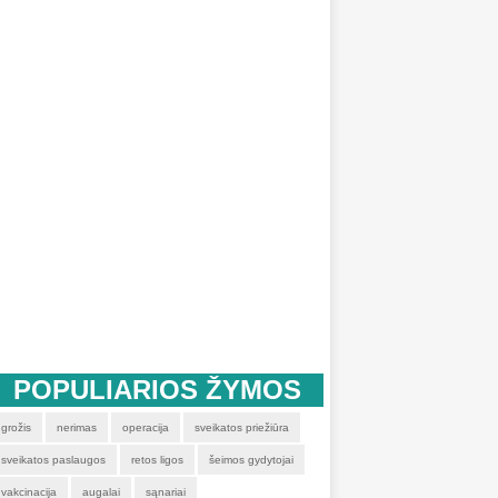
POPULIARIOS ŽYMOS
grožis
nerimas
operacija
sveikatos priežiūra
sveikatos paslaugos
retos ligos
šeimos gydytojai
vakcinacija
augalai
sąnariai