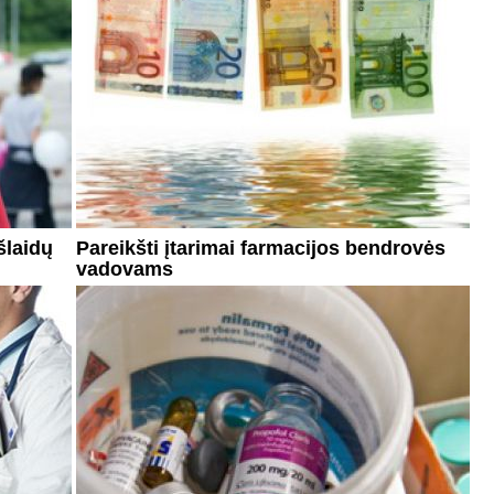
šlaidų
Pareikšti įtarimai farmacijos bendrovės
vadovams