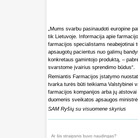
„Mums svarbu pasinaudoti europine pati
tik Lietuvoje. Informacija apie farma
farmacijos specialistams neabejotinai t
apsaugotų pacientus nuo galimų bandymų
konkretaus gamintojo produktą, – pabr
svarstome įvairius sprendimo būdus“.
Remiantis Farmacijos įstatymo nuostat
tvarka turės būti teikiama Valstybinei v
farmacijos kompanijos arba jų atstova
duomenis sveikatos apsaugos ministrė tu
SAM Ryšių su visuomene skyrius
Ar šis straipsnis buvo naudingas?