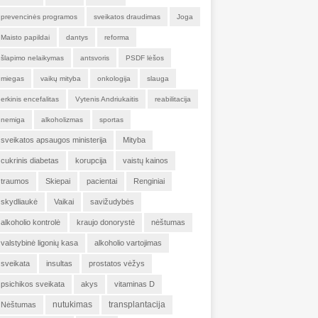
prevencinės programos
sveikatos draudimas
Joga
Maisto papildai
dantys
reforma
šlapimo nelaikymas
antsvoris
PSDF lėšos
miegas
vaikų mityba
onkologija
slauga
erkinis encefalitas
Vytenis Andriukaitis
reabilitacija
nemiga
alkoholizmas
sportas
sveikatos apsaugos ministerija
Mityba
cukrinis diabetas
korupcija
vaistų kainos
traumos
Skiepai
pacientai
Renginiai
skydliaukė
Vaikai
savižudybės
alkoholio kontrolė
kraujo donorystė
nėštumas
valstybinė ligonių kasa
alkoholio vartojimas
sveikata
insultas
prostatos vėžys
psichikos sveikata
akys
vitaminas D
nutukimas
transplantacija
Nėštumas