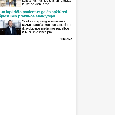
kelis žingsnius, jos tėtis Mindaugas
laukė ne vienus me...
uo lapkričio pacientus galės apžiūrėti
šplėstinės praktikos slaugytojai
Sveikatos apsaugos ministerija
(SAM) praneša, kad nuo lapkričio 1
d. skubiosios medicinos pagalbos
(SMP) išplėstinės pra...
REKLAMA