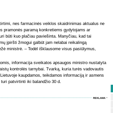
rtimi, nes farmacinės veiklos skaidrinimas aktualus ne
cijos pramonės paramą konkretiems gydytojams ar
uri būti kuo plačiau paviešinta. Manyčiau, kad tai
 įpiršti žmogui galbūt jam nelabai reikalingą
ėžė ministrė. – Todėl išklausome visus pasiūlymus,
omis, informacija sveikatos apsaugos ministro nustatyta
aistų kontrolės tarnybai. Tvarką,
kuria turės vadovautis
i Lietuvoje kaupdamos, teikdamos informaciją ir asmens
ri patvirtinti iki balandžio 30 d.
REKLAMA