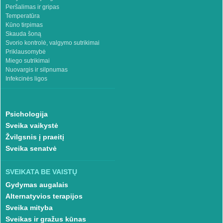
Peršalimas ir gripas
Temperatūra
Kūno tirpimas
Skauda šoną
Svorio kontrolė, valgymo sutrikimai
Priklausomybė
Miego sutrikimai
Nuovargis ir silpnumas
Infekcinės ligos
Psichologija
Sveika vaikystė
Žvilgsnis į praeitį
Sveika senatvė
SVEIKATA BE VAISTŲ
Gydymas augalais
Alternatyvios terapijos
Sveika mityba
Sveikas ir gražus kūnas