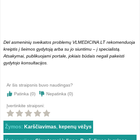
Dėl asmeninių sveikatos problemų VLMEDICINA.LT rekomenduoja
kreiptis į šeimos gydytoją arba su jo siuntimu – į specialistą.
Atsakymai, publikuojami portale, jokiais būdais negali pakeisti
gydytojo konsultacijos.
Ar šis straipsnis buvo naudingas?
Patinka (
0
)
Nepatinka (
0
)
Įvertinkite straipsni:
Žymos:
Karščiavimas
,
kepenų vėžys