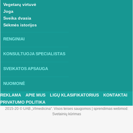
Vegetarų virtuvė
Joga
Sveika dvasia
Sėkmės istorijos
RENGINIAI
KONSULTUOJA SPECIALISTAS
SVEIKATOS APSAUGA
NUOMONĖ
REKLAMA
APIE MUS
LIGŲ KLASIFIKATORIUS
KONTAKTAI
PRIVATUMO POLITIKA
2015-20 © UAB „Vlmedicina“. Visos teises saugomos
|
sprendimas webmod:
Svetainių kūrimas