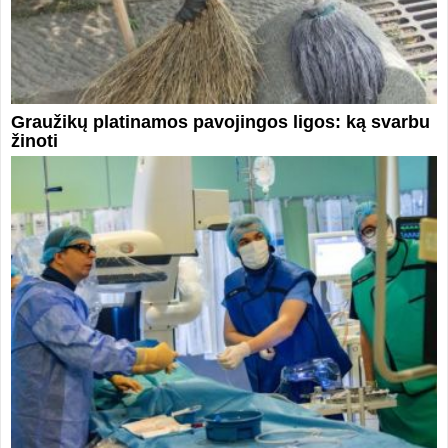
Graužikų platinamos pavojingos ligos: ką svarbu
žinoti