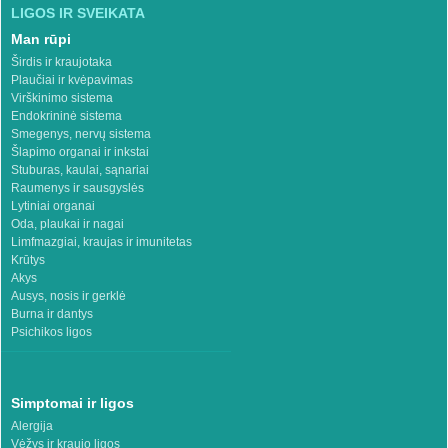
LIGOS IR SVEIKATA
Man rūpi
Širdis ir kraujotaka
Plaučiai ir kvėpavimas
Virškinimo sistema
Endokrininė sistema
Smegenys, nervų sistema
Šlapimo organai ir inkstai
Stuburas, kaulai, sąnariai
Raumenys ir sausgyslės
Lytiniai organai
Oda, plaukai ir nagai
Limfmazgiai, kraujas ir imunitetas
Krūtys
Akys
Ausys, nosis ir gerklė
Burna ir dantys
Psichikos ligos
Simptomai ir ligos
Alergija
Vėžys ir kraujo ligos