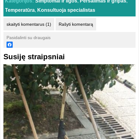
Kategorijos:
Simptomai ir ligos
,
Peršalimas ir gripas
,
Temperatūra
,
Konsultuoja specialistas
skaityti komentarus (1)
Rašyti komentarą
Pasidalinti su draugais
Susiję straipsniai