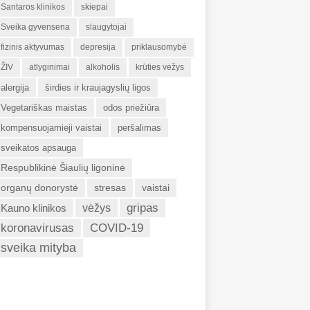
Santaros klinikos
skiepai
Sveika gyvensena
slaugytojai
fizinis aktyvumas
depresija
priklausomybė
ŽIV
atlyginimai
alkoholis
krūties vėžys
alergija
širdies ir kraujagyslių ligos
Vegetariškas maistas
odos priežiūra
kompensuojamieji vaistai
peršalimas
sveikatos apsauga
Respublikinė Šiaulių ligoninė
organų donorystė
stresas
vaistai
gripas
Kauno klinikos
vėžys
koronavirusas
COVID-19
sveika mityba