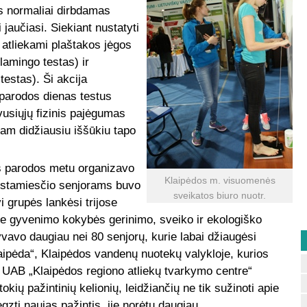
s normaliai dirbdamas
 jaučiasi. Siekiant nustatyti
 atliekami plaštakos jėgos
lamingo testas) ir
testas). Ši akcija
 parodos dienas testus
vusiųjų fizinis pajėgumas
am didžiausiu iššūkiu tapo
s parodos metu organizavo
Klaipėdos m. visuomenės
 uostamiesčio senjorams buvo
sveikatos biuro nuotr.
 grupės lankėsi trijose
ie gyvenimo kokybės gerinimo, sveiko ir ekologiško
vavo daugiau nei 80 senjorų, kurie labai džiaugėsi
aipėda“, Klaipėdos vandenų nuotekų valykloje, kurios
ir UAB „Klaipėdos regiono atliekų tvarkymo centre“
okių pažintinių kelionių, leidžiančių ne tik sužinoti apie
gzti naujas pažintis, jie norėtų daugiau.