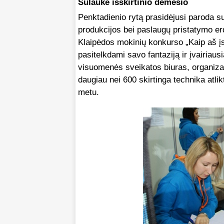
Sulaukė išskirtinio dėmesio
Penktadienio rytą prasidėjusi paroda sus
produkcijos bei paslaugų pristatymo er
Klaipėdos mokinių konkurso „Kaip aš įsi
pasitelkdami savo fantaziją ir įvairiau
visuomenės sveikatos biuras, organiza
daugiau nei 600 skirtinga technika atli
metu.