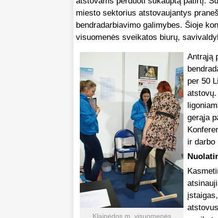
atstovams perduoti sukauptą patirtį. Sul
miesto sektorius atstovaujantys pranešė
bendradarbiavimo galimybes. Šioje konf
visuomenės sveikatos biurų, savivaldy
Antrąją 
bendrada
per 50 L
atstovų.
ligoniam
gerąja p
Konferen
ir darbo
Nuolati
Kasmetin
atsinauj
įstaigas
atstovus
Klaipėdos m. visuomenės