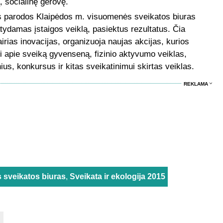
, socialinę gerovę.
s parodos Klaipėdos m. visuomenės sveikatos biuras
tydamas įstaigos veiklą, pasiektus rezultatus. Čia
vairias inovacijas, organizuoja naujas akcijas, kurios
 apie sveiką gyvenseną, fizinio aktyvumo veiklas,
ius, konkursus ir kitas sveikatinimui skirtas veiklas.
REKLAMA
 sveikatos biuras
,
Sveikata ir ekologija 2015