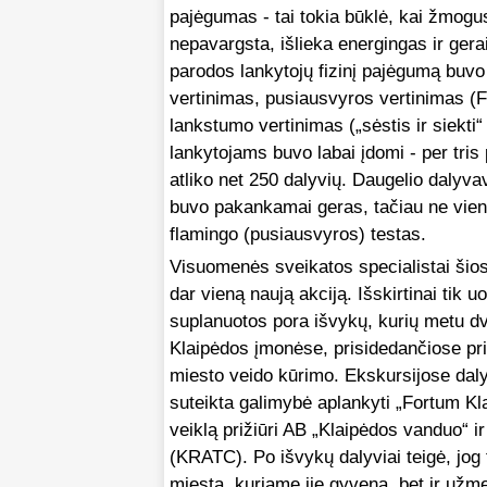
pajėgumas - tai tokia būklė, kai žmogu
nepavargsta, išlieka energingas ir gerai
parodos lankytojų fizinį pajėgumą buvo
vertinimas, pusiausvyros vertinimas (F
lankstumo vertinimas („sėstis ir siekti“ 
lankytojams buvo labai įdomi - per tris
atliko net 250 dalyvių. Daugelio dalyva
buvo pakankamai geras, tačiau ne vien
flamingo (pusiausvyros) testas.
Visuomenės sveikatos specialistai šio
dar vieną naują akciją. Išskirtinai tik
suplanuotos pora išvykų, kurių metu dvi
Klaipėdos įmonėse, prisidedančiose pr
miesto veido kūrimo. Ekskursijose daly
suteikta galimybė aplankyti „Fortum Kl
veiklą prižiūri AB „Klaipėdos vanduo“ 
(KRATC). Po išvykų dalyviai teigė, jog t
miestą, kuriame jie gyvena, bet ir užme