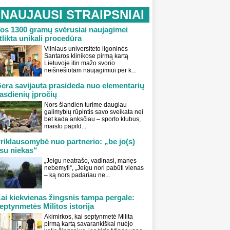
NAUJAUSI STRAIPSNIAI
os 1300 gramų svėrusiai naujagimei
tlikta unikali procedūra
Vilniaus universiteto ligoninės
Santaros klinikose pirmą kartą
Lietuvoje itin mažo svorio
neišnešiotam naujagimiui per k...
era savijauta prasideda nuo elementarių
asdienių įpročių
Nors šiandien turime daugiau
galimybių rūpintis savo sveikata nei
bet kada anksčiau – sporto klubus,
maisto papild...
riklausomybė nuo partnerio: „be jo(s)
su niekas“
„Jeigu neatrašo, vadinasi, manęs
nebemyli“, „Jeigu nori pabūti vienas
– ką nors padariau ne...
ai kiekvienas žingsnis tampa pergale:
eptynmetės Militos istorija
Akimirkos, kai septynmetė Milita
pirmą kartą savarankiškai nuėjo