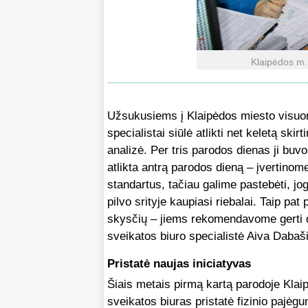
Klaipėdos m.
Užsukusiems į Klaipėdos miesto visuo
specialistai siūlė atlikti net keletą s
analizė. Per tris parodos dienas ji buv
atlikta antrą parodos dieną – įvertin
standartus, tačiau galime pastebėti, jo
pilvo srityje kaupiasi riebalai. Taip 
skysčių – jiems rekomendavome gerti 
sveikatos biuro specialistė Aiva Dabaš
Pristatė naujas iniciatyvas
Šiais metais pirmą kartą parodoje Kla
sveikatos biuras pristatė fizinio pajėgu