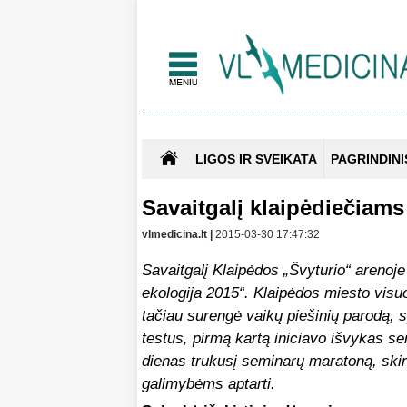
LIGOS IR SVEIKATA
PAGRINDINI
Savaitgalį klaipėdiečiams
vlmedicina.lt |
2015-03-30 17:47:32
Savaitgalį Klaipėdos „Švyturio“ arenoj
ekologija 2015“. Klaipėdos miesto visuo
tačiau surengė vaikų piešinių parodą, s
testus, pirmą kartą iniciavo išvykas se
dienas trukusį seminarų maratoną, skir
galimybėms aptarti.