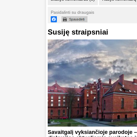
Pasidalinti su draugais
Susiję straipsniai
Savaitgalį vyksiančioje parodoje –