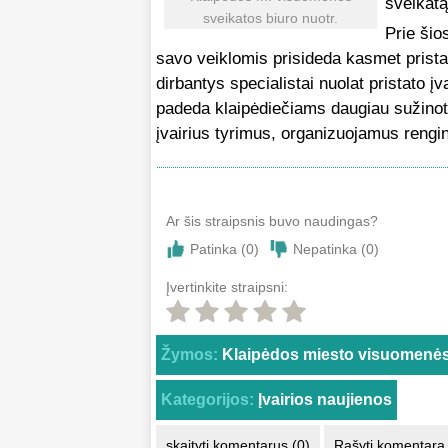
sveikatą
sveikatos biuro nuotr.
Prie šio
savo veiklomis prisideda kasmet prista
dirbantys specialistai nuolat pristato į
padeda klaipėdiečiams daugiau sužinoti
įvairius tyrimus, organizuojamus rengin
Ar šis straipsnis buvo naudingas?
Patinka (
0
)
Nepatinka (
0
)
Įvertinkite straipsni:
Žymos:
Klaipėdos miesto visuomenės
Kategorijos:
Įvairios naujienos
skaityti komentarus (0)
Rašyti komentarą