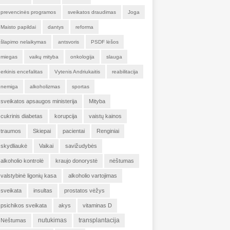
prevencinės programos
sveikatos draudimas
Joga
Maisto papildai
dantys
reforma
šlapimo nelaikymas
antsvoris
PSDF lėšos
miegas
vaikų mityba
onkologija
slauga
erkinis encefalitas
Vytenis Andriukaitis
reabilitacija
nemiga
alkoholizmas
sportas
sveikatos apsaugos ministerija
Mityba
cukrinis diabetas
korupcija
vaistų kainos
traumos
Skiepai
pacientai
Renginiai
skydliaukė
Vaikai
savižudybės
alkoholio kontrolė
kraujo donorystė
nėštumas
valstybinė ligonių kasa
alkoholio vartojimas
sveikata
insultas
prostatos vėžys
psichikos sveikata
akys
vitaminas D
nutukimas
transplantacija
Nėštumas