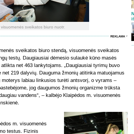
N
i
 visuomenės sveikatos biuro nuotr.
REKLAMA
menės sveikatos biuro stendą, visuomenės sveikatos
kirtingų testų. Daugiausiai dėmesio sulaukė kūno masės
o atlikta net 463 lankytojams. „Daugiausiai tyrimų buvo
ome net 219 dalyvių. Dauguma žmonių atitinka matuojamus
g moterys labiau linkusios turėti antsvorį, o vyrams –
pat pastebėjome, jog daugumos žmonių organizme trūksta
daugiau vandens“, – kalbėjo Klaipėdos m. visuomenės
inskienė.
ipėdos m. visuomenės
mo testus. Fizinis