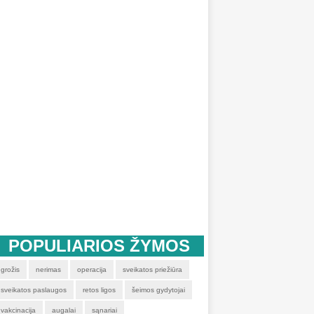
POPULIARIOS ŽYMOS
grožis
nerimas
operacija
sveikatos priežiūra
sveikatos paslaugos
retos ligos
šeimos gydytojai
vakcinacija
augalai
sąnariai