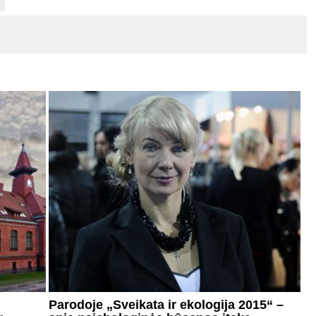
Parodoje „Sveikata ir ekologija 2015“ –