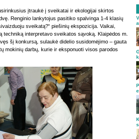
irinkusius įtraukė į sveikatai ir ekologijai skirtos
V
dvę. Renginio lankytojus pasitiko spalvinga 1-4 klasių
a
vaizduoju sveikatą?“ piešinių ekspozicija. Vaikai,
sią techniką interpretavo sveikatos sąvoką. Klaipėdos m.
vęs šį konkursą, sulaukė didelio susidomėjimo – gauta
ktų mokinių darbų, kurie ir eksponuoti visos parodos
G
k
P
e
K
s