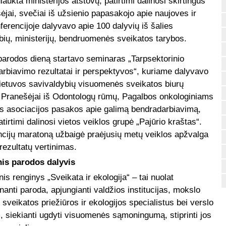
aukta ministerijos atstovų, patirtimi dalinosi skirtingus
jai, svečiai iš užsienio papasakojo apie naujoves ir
erencijoje dalyvavo apie 100 dalyvių iš šalies
bių, ministerijų, bendruomenės sveikatos tarybos.
parodos dieną startavo seminaras „Tarpsektorinio
rbiavimo rezultatai ir perspektyvos“, kuriame dalyvavo
ietuvos savivaldybių visuomenės sveikatos biurų
 Pranešėjai iš Odontologų rūmų, Pagalbos onkologiniams
s asociacijos pasakos apie galimą bendradarbiavimą,
atirtimi dalinosi vietos veiklos grupė „Pajūrio kraštas“.
cijų maratoną užbaigė praėjusių metų veiklos apžvalga
 rezultatų vertinimas.
nis parodos dalyvis
is renginys „Sveikata ir ekologija“ – tai nuolat
inanti paroda, apjungianti valdžios institucijas, mokslo
, sveikatos priežiūros ir ekologijos specialistus bei verslo
, siekianti ugdyti visuomenės sąmoningumą, stiprinti jos