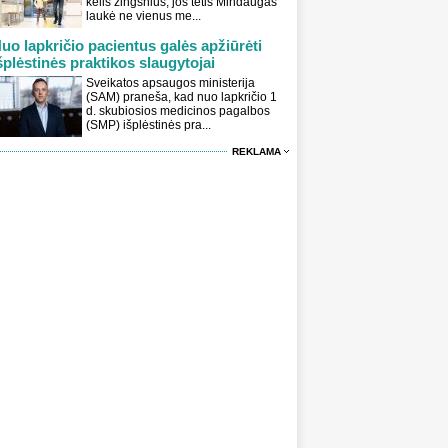
kelis žingsnius, jos tėtis Mindaugas
laukė ne vienus me...
uo lapkričio pacientus galės apžiūrėti
šplėstinės praktikos slaugytojai
Sveikatos apsaugos ministerija
(SAM) praneša, kad nuo lapkričio 1
d. skubiosios medicinos pagalbos
(SMP) išplėstinės pra...
REKLAMA