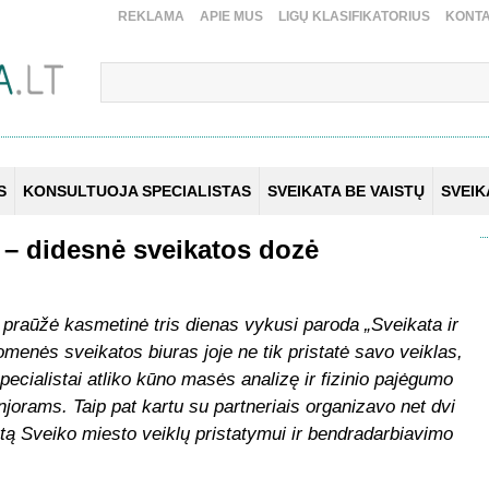
REKLAMA
APIE MUS
LIGŲ KLASIFIKATORIUS
KONTA
S
KONSULTUOJA SPECIALISTAS
SVEIKATA BE VAISTŲ
SVEI
 – didesnė sveikatos dozė
e praūžė kasmetinė tris dienas vykusi paroda „Sveikata ir
menės sveikatos biuras joje ne tik pristatė savo veiklas,
pecialistai atliko kūno masės analizę ir fizinio pajėgumo
njorams. Taip pat kartu su partneriais organizavo net dvi
tą Sveiko miesto veiklų pristatymui ir bendradarbiavimo