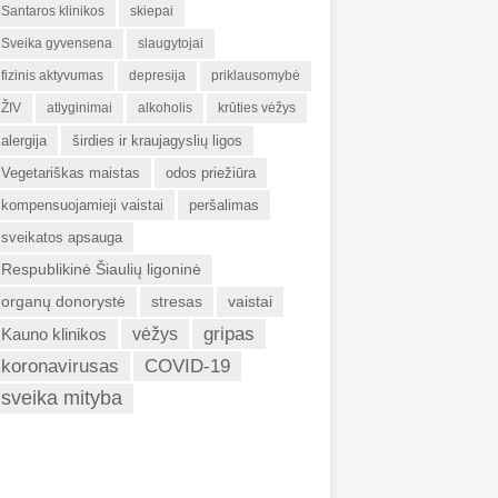
Santaros klinikos
skiepai
Sveika gyvensena
slaugytojai
fizinis aktyvumas
depresija
priklausomybė
ŽIV
atlyginimai
alkoholis
krūties vėžys
alergija
širdies ir kraujagyslių ligos
Vegetariškas maistas
odos priežiūra
kompensuojamieji vaistai
peršalimas
sveikatos apsauga
Respublikinė Šiaulių ligoninė
organų donorystė
stresas
vaistai
gripas
Kauno klinikos
vėžys
koronavirusas
COVID-19
sveika mityba