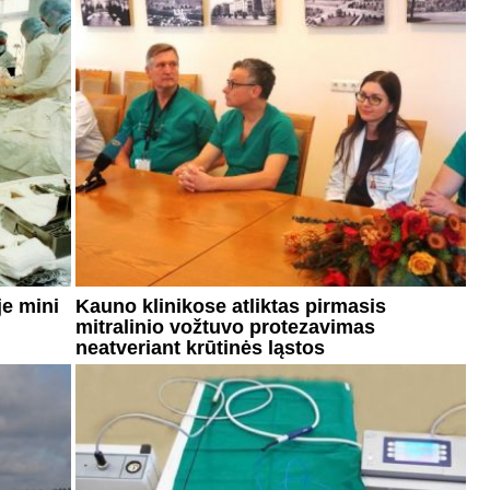
je mini
Kauno klinikose atliktas pirmasis
mitralinio vožtuvo protezavimas
neatveriant krūtinės ląstos