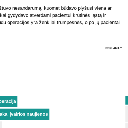
ožtuvo nesandarumą, kuomet būdavo plyšusi viena ar
kai gydydavo atverdami pacientui krūtinės ląstą ir
du operacijos yra ženkliai trumpesnės, o po jų pacientai
REKLAMA
peracija
taka
,
Įvairios naujienos