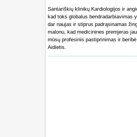
Santariškių klinikų Kardiologijos ir angi
kad toks globalus bendradarbiavimas yra
dar naujas ir stiprus padrąsinamas žing
malonu, kad medicinines premjeras jau ne
mūsų profesinis pastiprinimas ir berib
Aidietis.