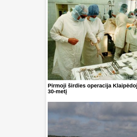
Pirmoji širdies operacija Klaipėdo
30-metį