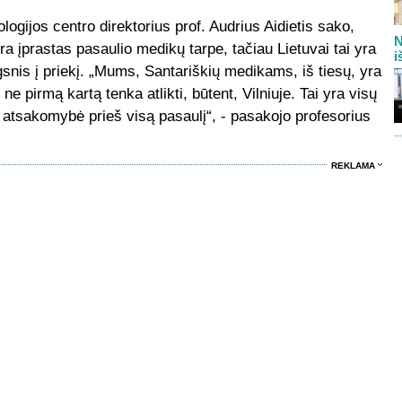
ologijos centro direktorius prof. Audrius Aidietis sako,
N
 įprastas pasaulio medikų tarpe, tačiau Lietuvai tai yra
i
snis į priekį. „Mums, Santariškių medikams, iš tiesų, yra
 pirmą kartą tenka atlikti, būtent, Vilniuje. Tai yra visų
ė atsakomybė prieš visą pasaulį“, - pasakojo profesorius
REKLAMA