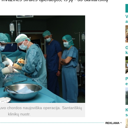
V
a
G
k
P
e
tuvo chordos naujoviška operacija. Santariškių
K
klinikų nuotr.
s
REKLAMA