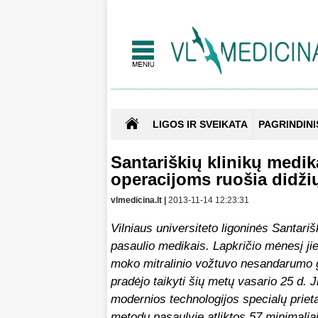
LIGOS IR SVEIKATA
PAGRINDINI
Santariškių klinikų medi
operacijoms ruošia didži
vlmedicina.lt |
2013-11-14 12:23:31
Vilniaus universiteto ligoninės Santari
pasaulio medikais. Lapkričio mėnesį jie
moko mitralinio vožtuvo nesandarumo g
pradėjo taikyti šių metų vasario 25 d. 
modernios technologijos specialų priet
metodu pasaulyje atliktos 57 minimaliai 