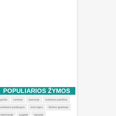
POPULIARIOS ŽYMOS
grožis
nerimas
operacija
sveikatos priežiūra
sveikatos paslaugos
retos ligos
šeimos gydytojai
vakcinacija
augalai
sąnariai