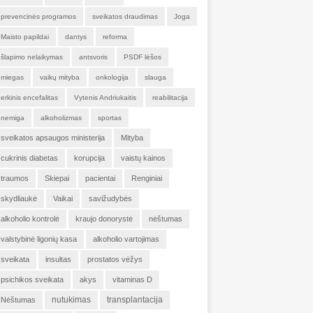
prevencinės programos
sveikatos draudimas
Joga
Maisto papildai
dantys
reforma
šlapimo nelaikymas
antsvoris
PSDF lėšos
miegas
vaikų mityba
onkologija
slauga
erkinis encefalitas
Vytenis Andriukaitis
reabilitacija
nemiga
alkoholizmas
sportas
sveikatos apsaugos ministerija
Mityba
cukrinis diabetas
korupcija
vaistų kainos
traumos
Skiepai
pacientai
Renginiai
skydliaukė
Vaikai
savižudybės
alkoholio kontrolė
kraujo donorystė
nėštumas
valstybinė ligonių kasa
alkoholio vartojimas
sveikata
insultas
prostatos vėžys
psichikos sveikata
akys
vitaminas D
nutukimas
transplantacija
Nėštumas