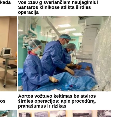
 kada
Vos 1160 g sveriančiam naujagimiui
Santaros klinikose atlikta širdies
operacija
Aortos vožtuvo keitimas be atviros
tos
širdies operacijos: apie procedūrą,
pranašumus ir rizikas