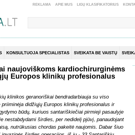
REKLAMA
APIE MUS
LIGŲ KLASIFIKATORIUS
KONTA
S
KONSULTUOJA SPECIALISTAS
SVEIKATA BE VAISTŲ
SVEI
kai naujoviškoms kardiochirurginėms
ųjų Europos klinikų profesionalus
škių klinikos geranoriškai bendradarbiauja su viso
 priiminėja didžiųjų Europos klinikų profesionalus ir
ydymo būdų, kuriuos santariškiečiai pirmieji pasaulyje
Jie nestabdydami širdies, per nedidelį pjūvį, panaudojant
aisą, nutrūkusias chordas pakeitė naujomis. Dabar šiuo
invazinės širdies operacijos, iš jų - 33 Santariškių