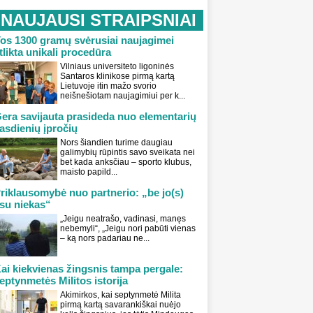
NAUJAUSI STRAIPSNIAI
os 1300 gramų svėrusiai naujagimei
tlikta unikali procedūra
Vilniaus universiteto ligoninės
Santaros klinikose pirmą kartą
Lietuvoje itin mažo svorio
neišnešiotam naujagimiui per k...
era savijauta prasideda nuo elementarių
asdienių įpročių
Nors šiandien turime daugiau
galimybių rūpintis savo sveikata nei
bet kada anksčiau – sporto klubus,
maisto papild...
riklausomybė nuo partnerio: „be jo(s)
su niekas“
„Jeigu neatrašo, vadinasi, manęs
nebemyli“, „Jeigu nori pabūti vienas
– ką nors padariau ne...
ai kiekvienas žingsnis tampa pergale:
eptynmetės Militos istorija
Akimirkos, kai septynmetė Milita
pirmą kartą savarankiškai nuėjo