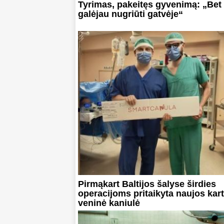
Tyrimas, pakeitęs gyvenimą: „Bet
galėjau nugriūti gatvėje“
Pirmąkart Baltijos šalyse širdies
operacijoms pritaikyta naujos kar
veninė kaniulė