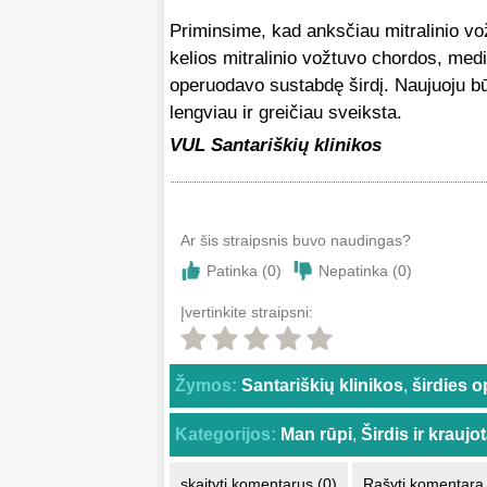
Priminsime, kad anksčiau mitralinio v
kelios mitralinio vožtuvo chordos, medi
operuodavo sustabdę širdį. Naujuoju bū
lengviau ir greičiau sveiksta.
VUL Santariškių klinikos
Ar šis straipsnis buvo naudingas?
Patinka (
0
)
Nepatinka (
0
)
Įvertinkite straipsni:
Žymos:
Santariškių klinikos
,
širdies o
Kategorijos:
Man rūpi
,
Širdis ir kraujo
skaityti komentarus (0)
Rašyti komentarą