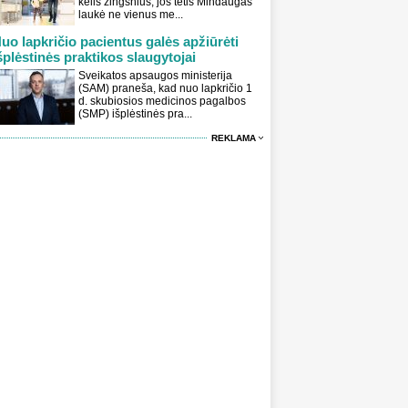
kelis žingsnius, jos tėtis Mindaugas
laukė ne vienus me...
uo lapkričio pacientus galės apžiūrėti
šplėstinės praktikos slaugytojai
Sveikatos apsaugos ministerija
(SAM) praneša, kad nuo lapkričio 1
d. skubiosios medicinos pagalbos
(SMP) išplėstinės pra...
REKLAMA