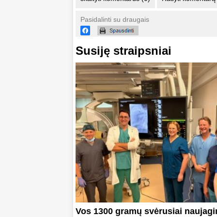
Pasidalinti su draugais
Susiję straipsniai
Vos 1300 gramų svėrusiai naujagi