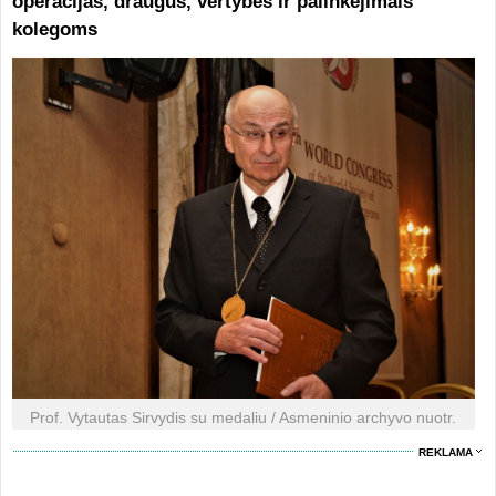
operacijas, draugus, vertybes ir palinkėjimais
kolegoms
Prof. Vytautas Sirvydis su medaliu / Asmeninio archyvo nuotr.
REKLAMA