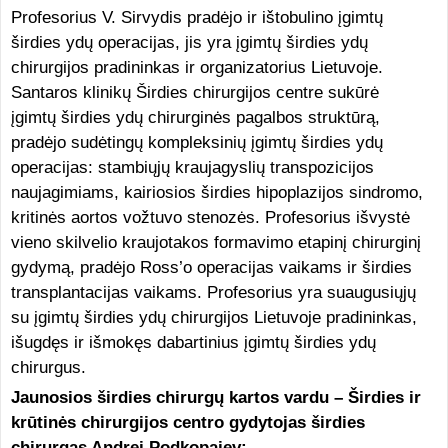
Profesorius V. Sirvydis pradėjo ir ištobulino įgimtų
širdies ydų operacijas, jis yra įgimtų širdies ydų
chirurgijos pradininkas ir organizatorius Lietuvoje.
Santaros klinikų Širdies chirurgijos centre sukūrė
įgimtų širdies ydų chirurginės pagalbos struktūrą,
pradėjo sudėtingų kompleksinių įgimtų širdies ydų
operacijas: stambiųjų kraujagyslių transpozicijos
naujagimiams, kairiosios širdies hipoplazijos sindromo,
kritinės aortos vožtuvo stenozės. Profesorius išvystė
vieno skilvelio kraujotakos formavimo etapinį chirurginį
gydymą, pradėjo Ross’o operacijas vaikams ir širdies
transplantacijas vaikams. Profesorius yra suaugusiųjų
su įgimtų širdies ydų chirurgijos Lietuvoje pradininkas,
išugdęs ir išmokęs dabartinius įgimtų širdies ydų
chirurgus.
Jaunosios širdies chirurgų kartos vardu – Širdies ir
krūtinės chirurgijos centro gydytojas širdies
chirurgas Andrej Podkopajev: