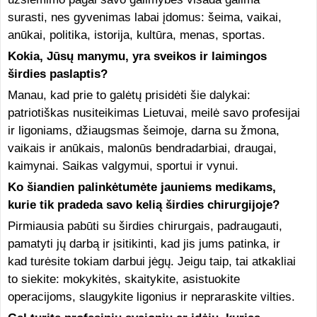
surasti, nes gyvenimas labai įdomus: šeima, vaikai,
anūkai, politika, istorija, kultūra, menas, sportas.
Kokia, Jūsų manymu, yra sveikos ir laimingos
širdies paslaptis?
Manau, kad prie to galėtų prisidėti šie dalykai:
patriotiškas nusiteikimas Lietuvai, meilė savo profesijai
ir ligoniams, džiaugsmas šeimoje, darna su žmona,
vaikais ir anūkais, malonūs bendradarbiai, draugai,
kaimynai. Saikas valgymui, sportui ir vynui.
Ko šiandien palinkėtumėte jauniems medikams,
kurie tik pradeda savo kelią širdies chirurgijoje?
Pirmiausia pabūti su širdies chirurgais, padraugauti,
pamatyti jų darbą ir įsitikinti, kad jis jums patinka, ir
kad turėsite tokiam darbui jėgų. Jeigu taip, tai atkakliai
to siekite: mokykitės, skaitykite, asistuokite
operacijoms, slaugykite ligonius ir nepraraskite vilties.