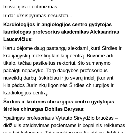
Inovacijos ir optimizmas,
Ir dar užsispyrimas nesustoti...
Kardiologijos ir angiologijos centro gydytojas
kardiologas profesorius akademikas Aleksandras
Laucevičius:
Kartu dėjome daug pastangų siekdami įkurti Širdies ir
kraujagyslių mokslinį-klinikinį centrą. Buvome arti
tikslo, tačiau pasikeitus rektoriui, šio sumanymo
pabaigti nepavyko. Tarp daugybės profesoriaus
nuveiktų darbų išskirčiau ir jo svarų indėlį įkuriant
Klaipėdos Jūrininkų ligoninės Širdies chirurgijos ir
kardiologijos centrą.
Širdies ir krūtinės chirurgijos centro gydytojas
širdies chirurgas Dobilas Barysas:
Ypatingas profesoriaus Vytauto Sirvydžio bruožas –
didžiulis atsidavimas pacientams ir begalinis reiklumas
sau bei kolegoms. Tai suvokiau vos tik atėjęs dirbti į a.