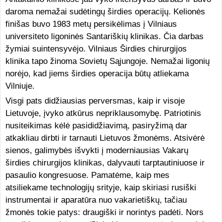
daroma nemažai sudėtingų širdies operacijų. Kelionės
finišas buvo 1983 metų persikėlimas į Vilniaus
universiteto ligoninės Santariškių klinikas. Čia darbas
žymiai suintensyvėjo. Vilniaus Širdies chirurgijos
klinika tapo žinoma Sovietų Sąjungoje. Nemažai ligonių
norėjo, kad jiems širdies operacija būtų atliekama
Vilniuje.
Visgi pats didžiausias perversmas, kaip ir visoje
Lietuvoje, įvyko atkūrus nepriklausomybę. Patriotinis
nusiteikimas kėlė pasididžiavimą, pasiryžimą dar
atkakliau dirbti ir tarnauti Lietuvos žmonėms. Atsivėrė
sienos, galimybės išvykti į moderniausias Vakarų
širdies chirurgijos klinikas, dalyvauti tarptautiniuose ir
pasaulio kongresuose. Pamatėme, kaip mes
atsiliekame technologijų srityje, kaip skiriasi rusiški
instrumentai ir aparatūra nuo vakarietiškų, tačiau
žmonės tokie patys: draugiški ir norintys padėti. Nors