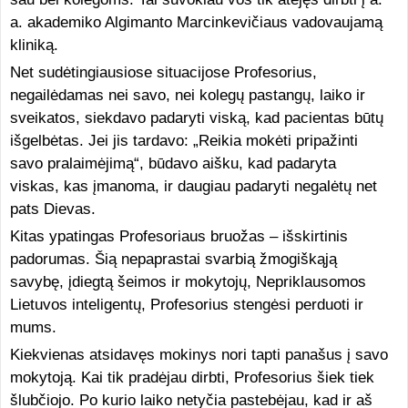
a. akademiko Algimanto Marcinkevičiaus vadovaujamą
kliniką.
Net sudėtingiausiose situacijose Profesorius,
negailėdamas nei savo, nei kolegų pastangų, laiko ir
sveikatos, siekdavo padaryti viską, kad pacientas būtų
išgelbėtas. Jei jis tardavo: „Reikia mokėti pripažinti
savo pralaimėjimą“, būdavo aišku, kad padaryta
viskas, kas įmanoma, ir daugiau padaryti negalėtų net
pats Dievas.
Kitas ypatingas Profesoriaus bruožas – išskirtinis
padorumas. Šią nepaprastai svarbią žmogiškąją
savybę, įdiegtą šeimos ir mokytojų, Nepriklausomos
Lietuvos inteligentų, Profesorius stengėsi perduoti ir
mums.
Kiekvienas atsidavęs mokinys nori tapti panašus į savo
mokytoją. Kai tik pradėjau dirbti, Profesorius šiek tiek
šlubčiojo. Po kurio laiko netyčia pastebėjau, kad ir aš