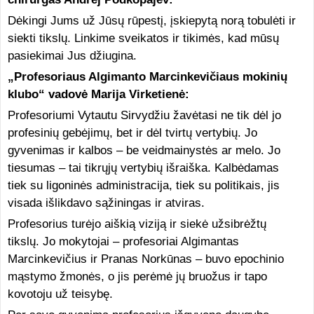
Dėkingi Jums už Jūsų rūpestį, įskiepytą norą tobulėti ir
siekti tikslų. Linkime sveikatos ir tikimės, kad mūsų
pasiekimai Jus džiugina.
„Profesoriaus Algimanto Marcinkevičiaus mokinių
klubo“ vadovė Marija Virketienė:
Profesoriumi Vytautu Sirvydžiu žavėtasi ne tik dėl jo
profesinių gebėjimų, bet ir dėl tvirtų vertybių. Jo
gyvenimas ir kalbos – be veidmainystės ar melo. Jo
tiesumas – tai tikrųjų vertybių išraiška. Kalbėdamas
tiek su ligoninės administracija, tiek su politikais, jis
visada išlikdavo sąžiningas ir atviras.
Profesorius turėjo aiškią viziją ir siekė užsibrėžtų
tikslų. Jo mokytojai – profesoriai Algimantas
Marcinkevičius ir Pranas Norkūnas – buvo epochinio
mąstymo žmonės, o jis perėmė jų bruožus ir tapo
kovotoju už teisybę.