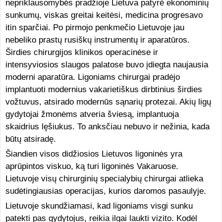
nepriklausomybės pradžioje Lietuva patyrė ekonominių
sunkumų, viskas greitai keitėsi, medicina progresavo
itin sparčiai. Po pirmojo penkmečio Lietuvoje jau
nebeliko prastų rusiškų instrumentų ir aparatūros.
Širdies chirurgijos klinikos operacinėse ir
intensyviosios slaugos palatose buvo įdiegta naujausia
moderni aparatūra. Ligoniams chirurgai pradėjo
implantuoti modernius vakarietiškus dirbtinius širdies
vožtuvus, atsirado modernūs sąnarių protezai. Akių ligų
gydytojai žmonėms atveria šviesą, implantuoja
skaidrius lęšiukus. To anksčiau nebuvo ir nežinia, kada
būtų atsiradę.
Šiandien visos didžiosios Lietuvos ligoninės yra
aprūpintos viskuo, ką turi ligoninės Vakaruose.
Lietuvoje visų chirurginių specialybių chirurgai atlieka
sudėtingiausias operacijas, kurios daromos pasaulyje.
Lietuvoje skundžiamasi, kad ligoniams visgi sunku
patekti pas gydytojus, reikia ilgai laukti vizito. Kodėl