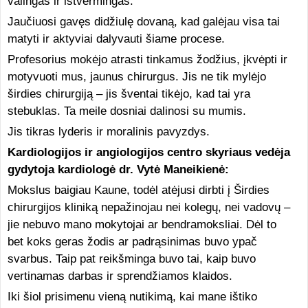
valingas ir ištvermingas.
Jaučiuosi gavęs didžiulę dovaną, kad galėjau visa tai
matyti ir aktyviai dalyvauti šiame procese.
Profesorius mokėjo atrasti tinkamus žodžius, įkvėpti ir
motyvuoti mus, jaunus chirurgus. Jis ne tik mylėjo
širdies chirurgiją – jis šventai tikėjo, kad tai yra
stebuklas. Ta meile dosniai dalinosi su mumis.
Jis tikras lyderis ir moralinis pavyzdys.
Kardiologijos ir angiologijos centro skyriaus vedėja
gydytoja kardiologė dr. Vytė Maneikienė:
Mokslus baigiau Kaune, todėl atėjusi dirbti į Širdies
chirurgijos kliniką nepažinojau nei kolegų, nei vadovų –
jie nebuvo mano mokytojai ar bendramoksliai. Dėl to
bet koks geras žodis ar padrąsinimas buvo ypač
svarbus. Taip pat reikšminga buvo tai, kaip buvo
vertinamas darbas ir sprendžiamos klaidos.
Iki šiol prisimenu vieną nutikimą, kai mane ištiko