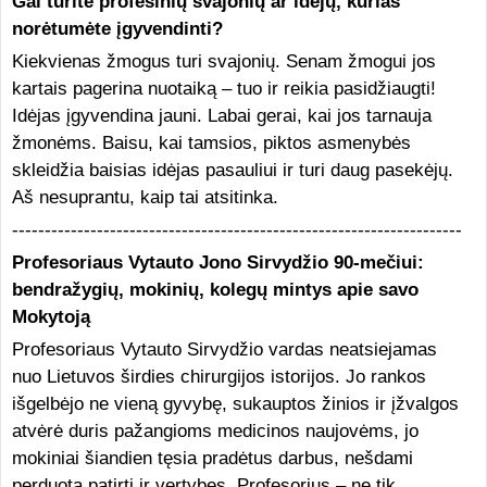
Gal turite profesinių svajonių ar idėjų, kurias
norėtumėte įgyvendinti?
Kiekvienas žmogus turi svajonių. Senam žmogui jos
kartais pagerina nuotaiką – tuo ir reikia pasidžiaugti!
Idėjas įgyvendina jauni. Labai gerai, kai jos tarnauja
žmonėms. Baisu, kai tamsios, piktos asmenybės
skleidžia baisias idėjas pasauliui ir turi daug pasekėjų.
Aš nesuprantu, kaip tai atsitinka.
---------------------------------------------------------------------
Profesoriaus Vytauto Jono Sirvydžio 90-mečiui:
bendražygių, mokinių, kolegų mintys apie savo
Mokytoją
Profesoriaus Vytauto Sirvydžio vardas neatsiejamas
nuo Lietuvos širdies chirurgijos istorijos. Jo rankos
išgelbėjo ne vieną gyvybę, sukauptos žinios ir įžvalgos
atvėrė duris pažangioms medicinos naujovėms, jo
mokiniai šiandien tęsia pradėtus darbus, nešdami
perduotą patirtį ir vertybes. Profesorius – ne tik