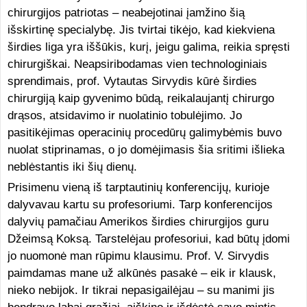
chirurgijos patriotas – neabejotinai įamžino šią
išskirtinę specialybę. Jis tvirtai tikėjo, kad kiekviena
širdies liga yra iššūkis, kurį, jeigu galima, reikia spręsti
chirurgiškai. Neapsiribodamas vien technologiniais
sprendimais, prof. Vytautas Sirvydis kūrė širdies
chirurgiją kaip gyvenimo būdą, reikalaujantį chirurgo
drąsos, atsidavimo ir nuolatinio tobulėjimo. Jo
pasitikėjimas operacinių procedūrų galimybėmis buvo
nuolat stiprinamas, o jo domėjimasis šia sritimi išlieka
neblėstantis iki šių dienų.
Prisimenu vieną iš tarptautinių konferencijų, kurioje
dalyvavau kartu su profesoriumi. Tarp konferencijos
dalyvių pamačiau Amerikos širdies chirurgijos guru
Džeimsą Koksą. Tarstelėjau profesoriui, kad būtų įdomi
jo nuomonė man rūpimu klausimu. Prof. V. Sirvydis
paimdamas mane už alkūnės pasakė – eik ir klausk,
nieko nebijok. Ir tikrai nepasigailėjau – su manimi jis