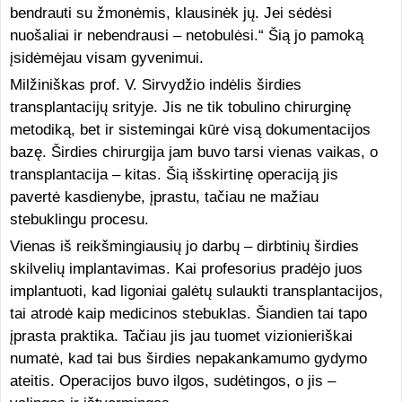
bendrauti su žmonėmis, klausinėk jų. Jei sėdėsi
nuošaliai ir nebendrausi – netobulėsi.“ Šią jo pamoką
įsidėmėjau visam gyvenimui.
Milžiniškas prof. V. Sirvydžio indėlis širdies
transplantacijų srityje. Jis ne tik tobulino chirurginę
metodiką, bet ir sistemingai kūrė visą dokumentacijos
bazę. Širdies chirurgija jam buvo tarsi vienas vaikas, o
transplantacija – kitas. Šią išskirtinę operaciją jis
pavertė kasdienybe, įprastu, tačiau ne mažiau
stebuklingu procesu.
Vienas iš reikšmingiausių jo darbų – dirbtinių širdies
skilvelių implantavimas. Kai profesorius pradėjo juos
implantuoti, kad ligoniai galėtų sulaukti transplantacijos,
tai atrodė kaip medicinos stebuklas. Šiandien tai tapo
įprasta praktika. Tačiau jis jau tuomet vizionieriškai
numatė, kad tai bus širdies nepakankamumo gydymo
ateitis. Operacijos buvo ilgos, sudėtingos, o jis –