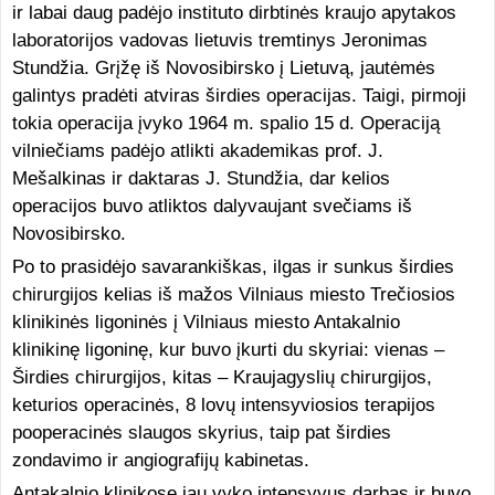
ir labai daug padėjo instituto dirbtinės kraujo apytakos
laboratorijos vadovas lietuvis tremtinys Jeronimas
Stundžia. Grįžę iš Novosibirsko į Lietuvą, jautėmės
galintys pradėti atviras širdies operacijas. Taigi, pirmoji
tokia operacija įvyko 1964 m. spalio 15 d. Operaciją
vilniečiams padėjo atlikti akademikas prof. J.
Mešalkinas ir daktaras J. Stundžia, dar kelios
operacijos buvo atliktos dalyvaujant svečiams iš
Novosibirsko.
Po to prasidėjo savarankiškas, ilgas ir sunkus širdies
chirurgijos kelias iš mažos Vilniaus miesto Trečiosios
klinikinės ligoninės į Vilniaus miesto Antakalnio
klinikinę ligoninę, kur buvo įkurti du skyriai: vienas –
Širdies chirurgijos, kitas – Kraujagyslių chirurgijos,
keturios operacinės, 8 lovų intensyviosios terapijos
pooperacinės slaugos skyrius, taip pat širdies
zondavimo ir angiografijų kabinetas.
Antakalnio klinikose jau vyko intensyvus darbas ir buvo