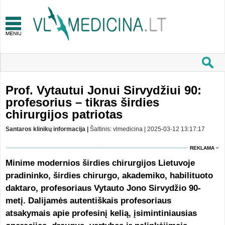
​Prof. Vytautui Jonui Sirvydžiui 90:
profesorius – tikras širdies
chirurgijos patriotas
Santaros klinikų informacija |
Šaltinis: vlmedicina | 2025-03-12 13:17:17
REKLAMA
Minime modernios širdies chirurgijos Lietuvoje
pradininko, širdies chirurgo, akademiko, habilituoto
daktaro, profesoriaus Vytauto Jono Sirvydžio 90-
metį. Dalijamės autentiškais profesoriaus
atsakymais apie profesinį kelią, įsimintiniausias