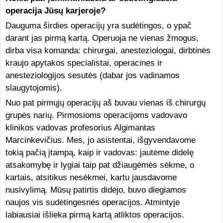
operacija Jūsų karjeroje?
Dauguma širdies operacijų yra sudėtingos, o ypač
darant jas pirmą kartą. Operuoja ne vienas žmogus,
dirba visa komanda: chirurgai, anesteziologai, dirbtinės
kraujo apytakos specialistai, operacinės ir
anesteziologijos sesutės (dabar jos vadinamos
slaugytojomis).
Nuo pat pirmųjų operacijų aš buvau vienas iš chirurgų
grupės narių. Pirmosioms operacijoms vadovavo
klinikos vadovas profesorius Algimantas
Marcinkevičius. Mes, jo asistentai, išgyvendavome
tokią pačią įtampą, kaip ir vadovas: jautėme didelę
atsakomybę ir lygiai taip pat džiaugėmės sėkme, o
kartais, atsitikus nesėkmei, kartu jausdavome
nusivylimą. Mūsų patirtis didėjo, buvo diegiamos
naujos vis sudėtingesnės operacijos. Atmintyje
labiausiai išlieka pirmą kartą atliktos operacijos.