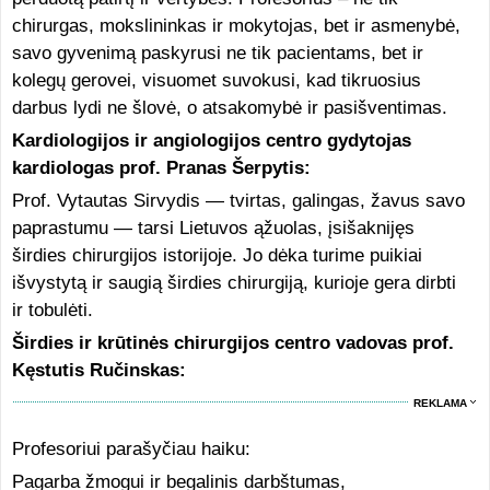
chirurgas, mokslininkas ir mokytojas, bet ir asmenybė,
savo gyvenimą paskyrusi ne tik pacientams, bet ir
kolegų gerovei, visuomet suvokusi, kad tikruosius
darbus lydi ne šlovė, o atsakomybė ir pasišventimas.
Kardiologijos ir angiologijos centro gydytojas
kardiologas prof. Pranas Šerpytis:
Prof. Vytautas Sirvydis — tvirtas, galingas, žavus savo
paprastumu — tarsi Lietuvos ąžuolas, įsišaknijęs
širdies chirurgijos istorijoje. Jo dėka turime puikiai
išvystytą ir saugią širdies chirurgiją, kurioje gera dirbti
ir tobulėti.
Širdies ir krūtinės chirurgijos centro vadovas prof.
Kęstutis Ručinskas:
REKLAMA
Profesoriui parašyčiau haiku:
Pagarba žmogui ir begalinis darbštumas,