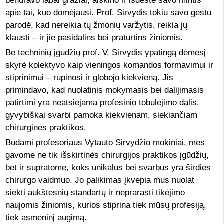
bendravo labai gražiai, aiškino ir išdėstė savo mintis
apie tai, kuo domėjausi. Prof. Sirvydis tokiu savo gestu
parodė, kad nereikia tų žmonių varžytis, reikia jų
klausti – ir jie pasidalins bei praturtins žiniomis.
Be techninių įgūdžių prof. V. Sirvydis ypatingą dėmesį
skyrė kolektyvo kaip vieningos komandos formavimui ir
stiprinimui – rūpinosi ir globojo kiekvieną. Jis
primindavo, kad nuolatinis mokymasis bei dalijimasis
patirtimi yra neatsiejama profesinio tobulėjimo dalis,
gyvybiškai svarbi pamoka kiekvienam, siekiančiam
chirurginės praktikos.
Būdami profesoriaus Vytauto Sirvydžio mokiniai, mes
gavome ne tik išskirtinės chirurgijos praktikos įgūdžių,
bet ir supratome, koks unikalus bei svarbus yra širdies
chirurgo vaidmuo. Jo palikimas įkvepia mus nuolat
siekti aukštesnių standartų ir neprarasti tikėjimo
naujomis žiniomis, kurios stiprina tiek mūsų profesiją,
tiek asmeninį augimą.