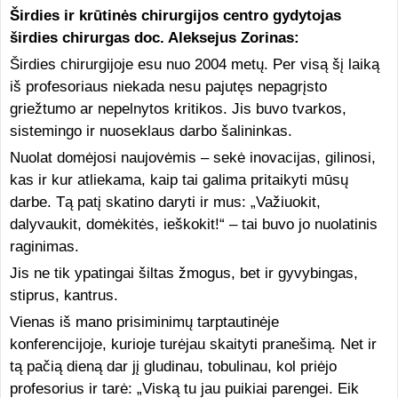
Širdies ir krūtinės chirurgijos centro gydytojas
širdies chirurgas doc. Aleksejus Zorinas:
Širdies chirurgijoje esu nuo 2004 metų. Per visą šį laiką
iš profesoriaus niekada nesu pajutęs nepagrįsto
griežtumo ar nepelnytos kritikos. Jis buvo tvarkos,
sistemingo ir nuoseklaus darbo šalininkas.
Nuolat domėjosi naujovėmis – sekė inovacijas, gilinosi,
kas ir kur atliekama, kaip tai galima pritaikyti mūsų
darbe. Tą patį skatino daryti ir mus: „Važiuokit,
dalyvaukit, domėkitės, ieškokit!“ – tai buvo jo nuolatinis
raginimas.
Jis ne tik ypatingai šiltas žmogus, bet ir gyvybingas,
stiprus, kantrus.
Vienas iš mano prisiminimų tarptautinėje
konferencijoje, kurioje turėjau skaityti pranešimą. Net ir
tą pačią dieną dar jį gludinau, tobulinau, kol priėjo
profesorius ir tarė: „Viską tu jau puikiai parengei. Eik