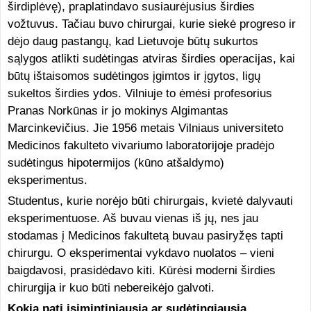
širdiplėvę), praplatindavo susiaurėjusius širdies
vožtuvus. Tačiau buvo chirurgai, kurie siekė progreso ir
dėjo daug pastangų, kad Lietuvoje būtų sukurtos
sąlygos atlikti sudėtingas atviras širdies operacijas, kai
būtų ištaisomos sudėtingos įgimtos ir įgytos, ligų
sukeltos širdies ydos. Vilniuje to ėmėsi profesorius
Pranas Norkūnas ir jo mokinys Algimantas
Marcinkevičius. Jie 1956 metais Vilniaus universiteto
Medicinos fakulteto vivariumo laboratorijoje pradėjo
sudėtingus hipotermijos (kūno atšaldymo)
eksperimentus.
Studentus, kurie norėjo būti chirurgais, kvietė dalyvauti
eksperimentuose. Aš buvau vienas iš jų, nes jau
stodamas į Medicinos fakultetą buvau pasiryžęs tapti
chirurgu. O eksperimentai vykdavo nuolatos – vieni
baigdavosi, prasidėdavo kiti. Kūrėsi moderni širdies
chirurgija ir kuo būti nebereikėjo galvoti.
Kokia pati įsimintiniausia ar sudėtingiausia