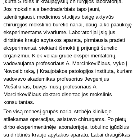
įkurta Širdies ir kraujagyslių chirurgijos laboratorija.
Jos moksliniais bendradarbiais tapo jauni,
talentingiausi, medicinos studijas baigę aktyvūs
chirurgijos mokslinio būrelio nariai, daug laiko paaukoję
eksperimentams vivariume. Laboratorijai įsigijus
dirbtinės kraujo apytakos aparatą, pirmiausia pradėti
eksperimentai, siekiant išmokti jį prijungti šunelio
organizmui. Kiek vėliau grupė eksperimentatorių,
vadovaujama profesoriaus A. Marcinkevičiaus, vyko į
Novosibirską, į Kraujotakos patologijos institutą, kuriam
vadovavo akademikas profesorius Jevgenijus
Mešalkinas, buvęs mūsų profesoriaus A.
Marcinkevičiaus daktaro disertacijos mokslinis
konsultantas.
Ten visą mėnesį grupės nariai stebėjo klinikoje
atliekamas operacijas, asistavo chirurgams. Po pietų
dirbo eksperimentinėje laboratorijoje, tobulino įgūdžius
su dirbtinės kraujo apytakos aparatu. Labai draugiškas