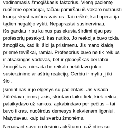
vadinamasis žmogiškasis faktorius. Vieną pacientę
ruošėme operacijai, tačiau pamiršau iš vakaro nutraukti
kraują skystinančius vaistus. Tai reiškė, kad operacija
tądien negalėjo vykti. Nepaprastai susinervinau,
išsigandau ir su kulnus pasiekusia širdimi ėjau pas
profesorių pasakyti, kas nutiko. Jo reakcija buvo tokia
žmogiška, kad iki šiol ją prisimenu. Jis mano klaidą
priėmė tėviškai, ramiai. Profesorius buvo ne tik reiklus
ir atsakingas vadovas, bet ir globėjiškas bei labai
žmogiškas, niekada be reikalo nekildavo jokio
susierzinimo ar aštrių reakcijų. Gerbiu ir myliu jį iki
šiol.
Įsimintinas ir jo elgesys su pacientais. Jis visada
žiūrėdavo jiems į akis, skirdavo laiko tiek, kiek reikia,
palaikydavo už rankos, apkabindavo per pečius – tai
buvo tikras, nuoširdus dėmesys kiekvienam ligoniui.
Matydavau, kaip tai svarbu žmonėms.
Nepaisant savo profesinių aukštumų, pažinties su