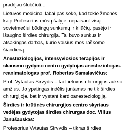
pradėjau šlubčioti...
Lietuvos medicinai labai pasisekė, kad tokie žmonės
kaip Profesorius mūsų šalyje, nepaisant visų
sovietmečiui būdingų sunkumų ir kliūčių, pasėjo ir
išaugino širdies chirurgiją. Tai buvo sunkus ir
atsakingas darbas, kurio vaisius mes raškome
šiandieną.
Anesteziologijos, intensyviosios terapijos ir
skausmo gydymo centro gydytojas anesteziologas-
reanimatologas prof. Robertas Samalavičius:
Prof. Vytautas Sirvydis – tai Lietuvos chirurgijos aukso
amžius. Jo ypatingas indėlis juntamas ne tik širdies
chirurgijoje, bet ir vystant kardioanesteziologiją.
Širdies ir krūtinės chirurgijos centro skyriaus
vedėjas gydytojas širdies chirurgas doc. Vilius
Janušauskas:
Profesorius Vytautas Sirvydis – tikras širdies