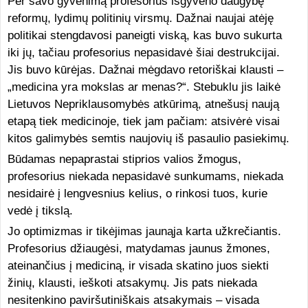
Per savo gyvenimą profesorius išgyveno daugybę
reformų, lydimų politinių virsmų. Dažnai naujai atėję
politikai stengdavosi paneigti viską, kas buvo sukurta
iki jų, tačiau profesorius nepasidavė šiai destrukcijai.
Jis buvo kūrėjas. Dažnai mėgdavo retoriškai klausti –
„medicina yra mokslas ar menas?“. Stebuklu jis laikė
Lietuvos Nepriklausomybės atkūrimą, atnešusį naują
etapą tiek medicinoje, tiek jam pačiam: atsivėrė visai
kitos galimybės semtis naujovių iš pasaulio pasiekimų.
Būdamas nepaprastai stiprios valios žmogus,
profesorius niekada nepasidavė sunkumams, niekada
nesidairė į lengvesnius kelius, o rinkosi tuos, kurie
vedė į tikslą.
Jo optimizmas ir tikėjimas jaunąja karta užkrečiantis.
Profesorius džiaugėsi, matydamas jaunus žmones,
ateinančius į mediciną, ir visada skatino juos siekti
žinių, klausti, ieškoti atsakymų. Jis pats niekada
nesitenkino paviršutiniškais atsakymais – visada