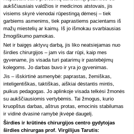
aukščiausiais valdžios ir medicinos atstovais, jis
visiems skyrė vienodai rūpestingą dėmesį – tiek
garbiems asmenims, tiek paprastiems pacientams iš
mažų miestelių ar kaimų. Iš jo išmokau svarbiausias
žmogiškumo pamokas.
Net ir baigęs aktyvų darbą, jis liko neatsiejamas nuo
širdies chirurgijos – jam vis dar rūpi, kaip mes
gyvename, jis visada turi patarimų ir pastebėjimų
kolegoms. Jo darbas buvo ir yra jo gyvenimas.
Jis – išskirtinė asmenybė: paprastas, žemiškas,
inteligentiškas, taktiškas, aiškiai dėstantis mintis,
puikus pedagogas. Jo aplinkoje visada telkėsi žmonės
su aukščiausiomis vertybėmis. Tai žmogus, kurio
kruopštus darbas, aštrus protas, emocinis stabilumas
ir vidinė dvasinė ramybė įkvėpė daugelį.
Širdies ir krūtinės chirurgijos centro gydytojas
širdies chirurgas prof. Virgilijus Tarutis: