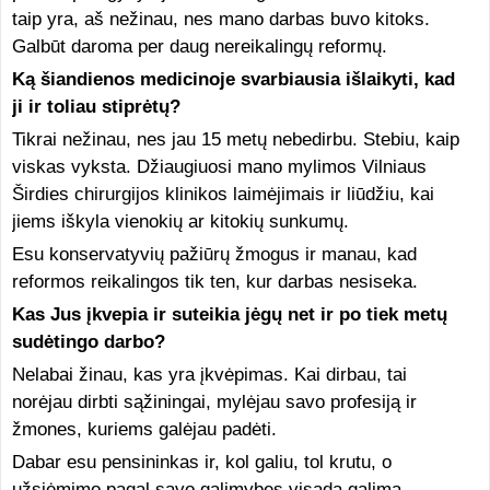
taip yra, aš nežinau, nes mano darbas buvo kitoks.
Galbūt daroma per daug nereikalingų reformų.
Ką šiandienos medicinoje svarbiausia išlaikyti, kad
ji ir toliau stiprėtų?
Tikrai nežinau, nes jau 15 metų nebedirbu. Stebiu, kaip
viskas vyksta. Džiaugiuosi mano mylimos Vilniaus
Širdies chirurgijos klinikos laimėjimais ir liūdžiu, kai
jiems iškyla vienokių ar kitokių sunkumų.
Esu konservatyvių pažiūrų žmogus ir manau, kad
reformos reikalingos tik ten, kur darbas nesiseka.
Kas Jus įkvepia ir suteikia jėgų net ir po tiek metų
sudėtingo darbo?
Nelabai žinau, kas yra įkvėpimas. Kai dirbau, tai
norėjau dirbti sąžiningai, mylėjau savo profesiją ir
žmones, kuriems galėjau padėti.
Dabar esu pensininkas ir, kol galiu, tol krutu, o
užsiėmimo pagal savo galimybes visada galima