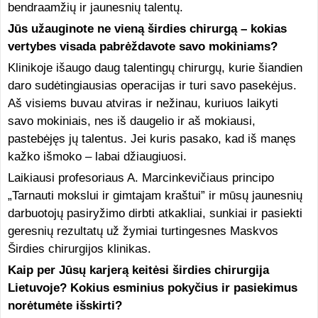
bendraamžių ir jaunesnių talentų.
Jūs užauginote ne vieną širdies chirurgą – kokias
vertybes visada pabrėždavote savo mokiniams?
Klinikoje išaugo daug talentingų chirurgų, kurie šiandien
daro sudėtingiausias operacijas ir turi savo pasekėjus.
Aš visiems buvau atviras ir nežinau, kuriuos laikyti
savo mokiniais, nes iš daugelio ir aš mokiausi,
pastebėjęs jų talentus. Jei kuris pasako, kad iš manęs
kažko išmoko – labai džiaugiuosi.
Laikiausi profesoriaus A. Marcinkevičiaus principo
„Tarnauti mokslui ir gimtajam kraštui” ir mūsų jaunesnių
darbuotojų pasiryžimo dirbti atkakliai, sunkiai ir pasiekti
geresnių rezultatų už žymiai turtingesnes Maskvos
Širdies chirurgijos klinikas.
Kaip per Jūsų karjerą keitėsi širdies chirurgija
Lietuvoje? Kokius esminius pokyčius ir pasiekimus
norėtumėte išskirti?