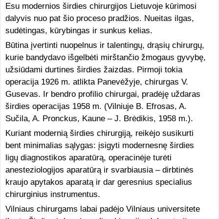
Esu modernios širdies chirurgijos Lietuvoje kūrimosi
dalyvis nuo pat šio proceso pradžios. Nueitas ilgas,
sudėtingas, kūrybingas ir sunkus kelias.
Būtina įvertinti nuopelnus ir talentingų, drąsių chirurgų,
kurie bandydavo išgelbėti mirštančio žmogaus gyvybę,
užsiūdami durtines širdies žaizdas. Pirmoji tokia
operacija 1926 m. atlikta Panevėžyje, chirurgas V.
Gusevas. Ir bendro profilio chirurgai, pradėję uždaras
širdies operacijas 1958 m. (Vilniuje B. Efrosas, A.
Sučila, A. Pronckus, Kaune – J. Brėdikis, 1958 m.).
Kuriant modernią širdies chirurgiją, reikėjo susikurti
bent minimalias sąlygas: įsigyti modernesnę širdies
ligų diagnostikos aparatūrą, operacinėje turėti
anesteziologijos aparatūrą ir svarbiausia – dirbtinės
kraujo apytakos aparatą ir dar geresnius specialius
chirurginius instrumentus.
Vilniaus chirurgams labai padėjo Vilniaus universitete