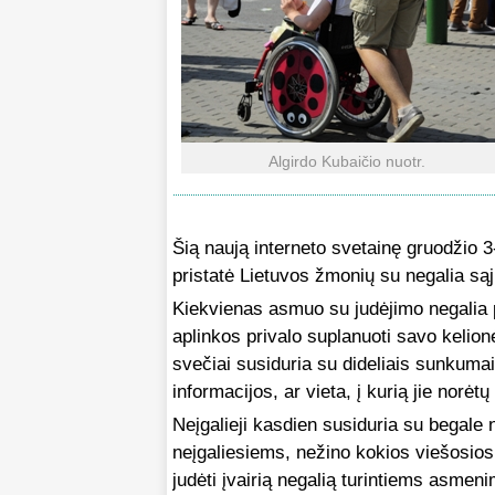
Algirdo Kubaičio nuotr.
Šią naują interneto svetainę gruodžio 3
pristatė Lietuvos žmonių su negalia są
Kiekvienas asmuo su judėjimo negalia p
aplinkos privalo suplanuoti savo kelion
svečiai susiduria su dideliais sunkumais
informacijos, ar vieta, į kurią jie norėtų
Neįgalieji kasdien susiduria su begale
neįgaliesiems, nežino kokios viešosios p
judėti įvairią negalią turintiems asmeni