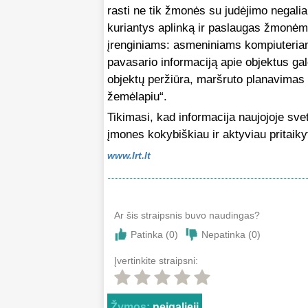
rasti ne tik žmonės su judėjimo negalia, 
kuriantys aplinką ir paslaugas žmonėms
įrenginiams: asmeniniams kompiuteria
pavasario informaciją apie objektus galė
objektų peržiūra, maršruto planavimas g
žemėlapiu“.
Tikimasi, kad informacija naujojoje sve
įmones kokybiškiau ir aktyviau pritaikyt
www.lrt.lt
Ar šis straipsnis buvo naudingas?
Patinka (
0
)
Nepatinka (
0
)
Įvertinkite straipsni:
Žymos:
neįgalieji