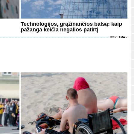
Technologijos, grąžinančios balsą: kaip
pažanga keičia negalios patirtį
REKLAMA