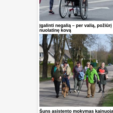
Įgalinti negalią – per valią, požiūrį 
nuolatinę kovą
Šuns asistento mokymas kainuoja