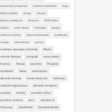
prevencinės programos
sveikatos draudimas
Joga
Maisto papildai
dantys
reforma
šlapimo nelaikymas
antsvoris
PSDF lėšos
miegas
vaikų mityba
onkologija
slauga
erkinis encefalitas
Vytenis Andriukaitis
reabilitacija
nemiga
alkoholizmas
sportas
sveikatos apsaugos ministerija
Mityba
cukrinis diabetas
korupcija
vaistų kainos
traumos
Skiepai
pacientai
Renginiai
skydliaukė
Vaikai
savižudybės
alkoholio kontrolė
kraujo donorystė
nėštumas
valstybinė ligonių kasa
alkoholio vartojimas
sveikata
insultas
prostatos vėžys
psichikos sveikata
akys
vitaminas D
nutukimas
transplantacija
Nėštumas