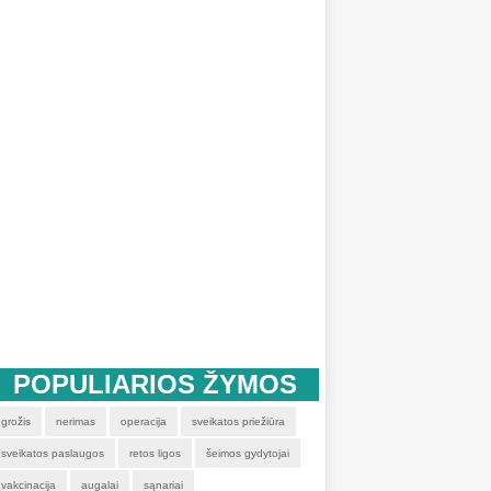
POPULIARIOS ŽYMOS
grožis
nerimas
operacija
sveikatos priežiūra
sveikatos paslaugos
retos ligos
šeimos gydytojai
vakcinacija
augalai
sąnariai