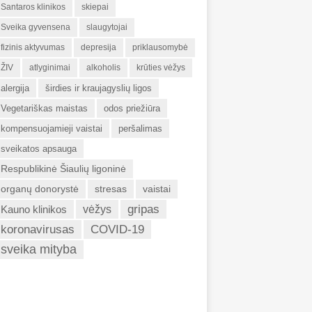
Santaros klinikos
skiepai
Sveika gyvensena
slaugytojai
fizinis aktyvumas
depresija
priklausomybė
ŽIV
atlyginimai
alkoholis
krūties vėžys
alergija
širdies ir kraujagyslių ligos
Vegetariškas maistas
odos priežiūra
kompensuojamieji vaistai
peršalimas
sveikatos apsauga
Respublikinė Šiaulių ligoninė
organų donorystė
stresas
vaistai
gripas
Kauno klinikos
vėžys
koronavirusas
COVID-19
sveika mityba