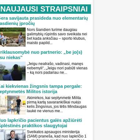
NAUJAUSI STRAIPSNIAI
era savijauta prasideda nuo elementarių
asdienių įpročių
Nors šiandien turime daugiau
galimybių rūpintis savo sveikata nei
bet kada anksčiau – sporto klubus,
maisto papild...
riklausomybė nuo partnerio: „be jo(s)
su niekas“
„Jeigu neatrašo, vadinasi, manęs
nebemyli“, „Jeigu nori pabūti vienas
– ką nors padariau ne...
ai kiekvienas žingsnis tampa pergale:
eptynmetės Militos istorija
Akimirkos, kai septynmetė Milita
pirmą kartą savarankiškai nuėjo
kelis žingsnius, jos tėtis Mindaugas
laukė ne vienus me...
uo lapkričio pacientus galės apžiūrėti
šplėstinės praktikos slaugytojai
Sveikatos apsaugos ministerija
(SAM) praneša, kad nuo lapkričio 1