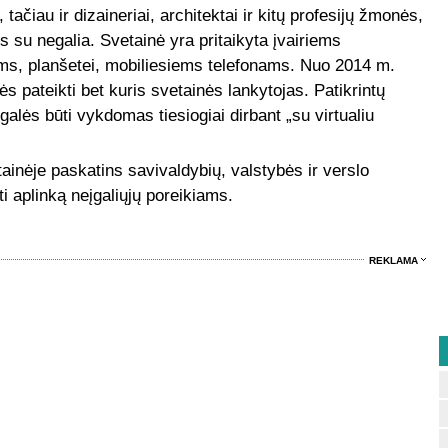
tačiau ir dizaineriai, architektai ir kitų profesijų žmonės,
 su negalia. Svetainė yra pritaikyta įvairiems
ms, planšetei, mobiliesiems telefonams. Nuo 2014 m.
s pateikti bet kuris svetainės lankytojas. Patikrintų
alės būti vykdomas tiesiogiai dirbant „su virtualiu
tainėje paskatins savivaldybių, valstybės ir verslo
i aplinką neįgaliųjų poreikiams.
REKLAMA