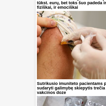
tūkst. eurų, bet toks šuo padeda i
fiziškai, ir emociškai
Sutrikusio imuniteto pacientams 
sudaryti galimybę skiepytis trečia
vakcinos doze