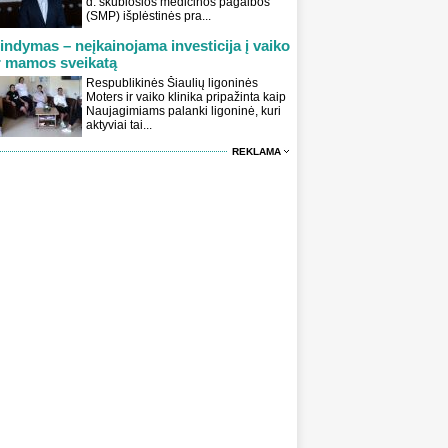
d. skubiosios medicinos pagalbos
(SMP) išplėstinės pra...
indymas – neįkainojama investicija į vaiko
r mamos sveikatą
Respublikinės Šiaulių ligoninės
Moters ir vaiko klinika pripažinta kaip
Naujagimiams palanki ligoninė, kuri
aktyviai tai...
REKLAMA