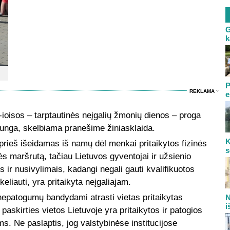
G
k
P
REKLAMA
e
-ioisos – tarptautinės neįgalių žmonių dienos – proga
junga, skelbiama pranešime žiniasklaida.
K
rieš išeidamas iš namų dėl menkai pritaikytos fizinės
s
ės maršrutą, tačiau Lietuvos gyventojai ir užsienio
 ir nusivylimais, kadangi negali gauti kvalifikuotos
 keliauti, yra pritaikyta neįgaliajam.
 nepatogumų bandydami atrasti vietas pritaikytas
N
i
askirties vietos Lietuvoje yra pritaikytos ir patogios
ms. Ne paslaptis, jog valstybinėse institucijose