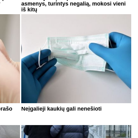
r
asmenys, turintys negalią, mokosi vieni
iš kitų
prašo
Neįgalieji kaukių gali nenešioti