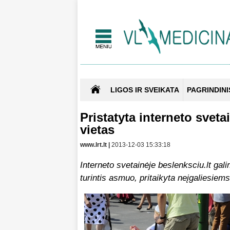
LIGOS IR SVEIKATA
PAGRINDINI
Pristatyta interneto sveta
vietas
www.lrt.lt |
2013-12-03 15:33:18
Interneto svetainėje beslenksciu.lt galim
turintis asmuo, pritaikyta neįgaliesiems