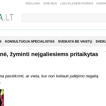
REKLAMA
APIE MUS
LIGŲ KLASIFIKATORIUS
KONTA
S
KONSULTUOJA SPECIALISTAS
SVEIKATA BE VAISTŲ
SVEI
inė, žyminti neįgaliesiems pritaikytas
a pasitikrinti, ar vieta, kur nori keliauti judėjimo negalią
.