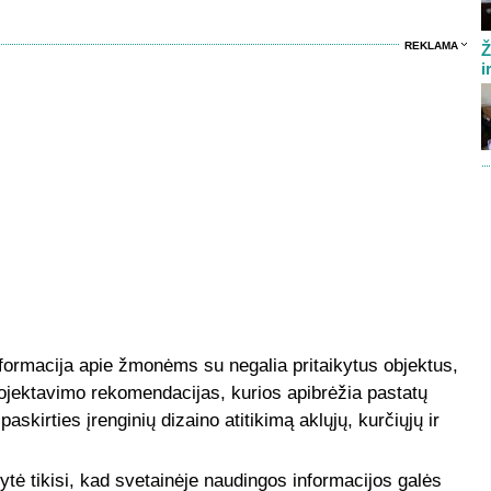
REKLAMA
Ž
i
nformacija apie žmonėms su negalia pritaikytus objektus,
projektavimo rekomendacijas, kurios apibrėžia pastatų
paskirties įrenginių dizaino atitikimą aklųjų, kurčiųjų ir
ytė tikisi, kad svetainėje naudingos informacijos galės