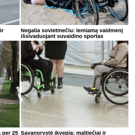
ir
Negalia sovietmečiu: lemiamą vaidmenį
išsivaduojant suvaidino sportas
 per 25
Savanorystė įkvepia: maltiečiai ir