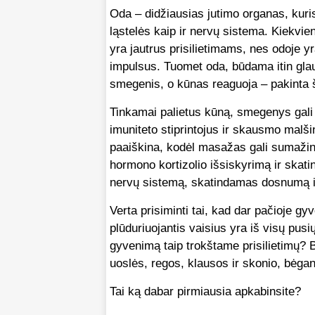
Oda – didžiausias jutimo organas, kuri
ląstelės kaip ir nervų sistema. Kiekvie
yra jautrus prisilietimams, nes odoje yr
impulsus. Tuomet oda, būdama itin glaud
smegenis, o kūnas reaguoja – pakinta š
Tinkamai palietus kūną, smegenys gali 
imuniteto stiprintojus ir skausmo malšin
paaiškina, kodėl masažas gali sumažin
hormono kortizolio išsiskyrimą ir skatin
nervų sistemą, skatindamas dosnumą ir
Verta prisiminti tai, kad dar pačioje g
plūduriuojantis vaisius yra iš visų pusi
gyvenimą taip trokštame prisilietimų? Bej
uoslės, regos, klausos ir skonio, bėgan
Tai ką dabar pirmiausia apkabinsite?