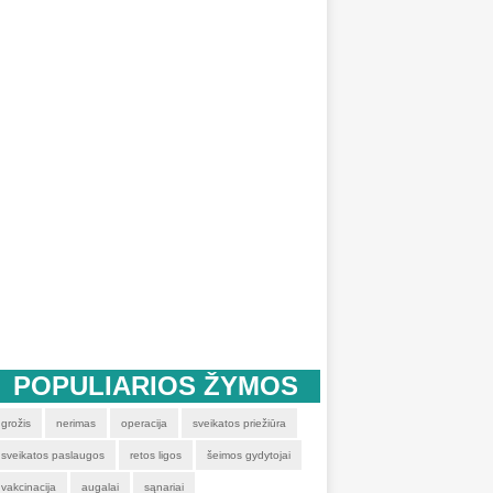
POPULIARIOS ŽYMOS
grožis
nerimas
operacija
sveikatos priežiūra
sveikatos paslaugos
retos ligos
šeimos gydytojai
vakcinacija
augalai
sąnariai