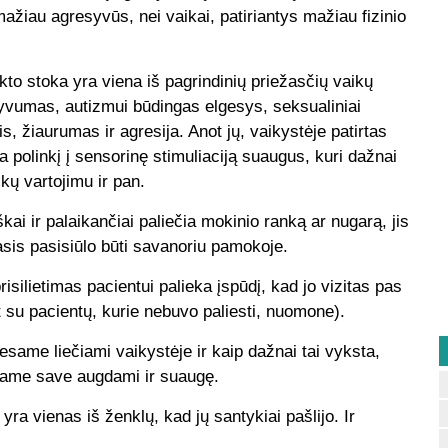
ažiau agresyvūs, nei vaikai, patiriantys mažiau fizinio
akto stoka yra viena iš pagrindinių priežasčių vaikų
tyvumas, autizmui būdingas elgesys, seksualiniai
s, žiaurumas ir agresija. Anot jų, vaikystėje patirtas
 polinkį į sensorinę stimuliaciją suaugus, kuri dažnai
kų vartojimu ir pan.
kai ir palaikančiai paliečia mokinio ranką ar nugarą, jis
asis pasisiūlo būti savanoriu pamokoje.
isilietimas pacientui palieka įspūdį, kad jo vizitas pas
nt su pacientų, kurie nebuvo paliesti, nuomone).
 esame liečiami vaikystėje ir kaip dažnai tai vyksta,
tiname save augdami ir suaugę.
i yra vienas iš ženklų, kad jų santykiai pašlijo. Ir