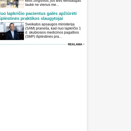
kelis žingsnius, jos tėtis Mindaugas
laukė ne vienus me...
uo lapkričio pacientus galės apžiūrėti
šplėstinės praktikos slaugytojai
Sveikatos apsaugos ministerija
(SAM) praneša, kad nuo lapkričio 1
d. skubiosios medicinos pagalbos
(SMP) išplėstinės pra...
REKLAMA