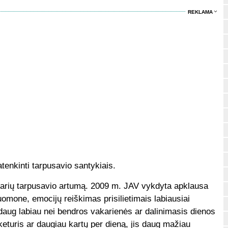
REKLAMA
patenkinti tarpusavio santykiais.
 narių tarpusavio artumą. 2009 m. JAV vykdyta apklausa
omone, emocijų reiškimas prisilietimais labiausiai
daug labiau nei bendros vakarienės ar dalinimasis dienos
eturis ar daugiau kartų per dieną, jis daug mažiau