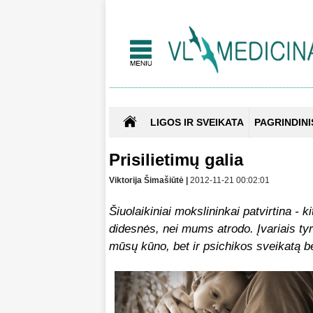
LIGOS IR SVEIKATA
PAGRINDINI
Prisilietimų galia
Viktorija Šimašiūtė |
2012-11-21 00:02:01
Šiuolaikiniai mokslininkai patvirtina - 
didesnės, nei mums atrodo. Įvariais tyrim
mūsų kūno, bet ir psichikos sveikatą b