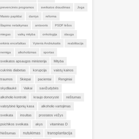
prevencinės programos
sveikatos draudimas
Joga
Maisto papildai
dantys
reforma
šlapimo nelaikymas
antsvoris
PSDF lėšos
miegas
vaikų mityba
onkologija
slauga
erkinis encefalitas
Vytenis Andriukaitis
reabilitacija
nemiga
alkoholizmas
sportas
sveikatos apsaugos ministerija
Mityba
cukrinis diabetas
korupcija
vaistų kainos
traumos
Skiepai
pacientai
Renginiai
skydliaukė
Vaikai
savižudybės
alkoholio kontrolė
kraujo donorystė
nėštumas
valstybinė ligonių kasa
alkoholio vartojimas
sveikata
insultas
prostatos vėžys
psichikos sveikata
akys
vitaminas D
nutukimas
transplantacija
Nėštumas