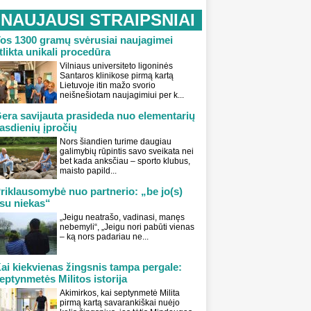
NAUJAUSI STRAIPSNIAI
os 1300 gramų svėrusiai naujagimei
tlikta unikali procedūra
Vilniaus universiteto ligoninės
Santaros klinikose pirmą kartą
Lietuvoje itin mažo svorio
neišnešiotam naujagimiui per k...
era savijauta prasideda nuo elementarių
asdienių įpročių
Nors šiandien turime daugiau
galimybių rūpintis savo sveikata nei
bet kada anksčiau – sporto klubus,
maisto papild...
riklausomybė nuo partnerio: „be jo(s)
su niekas“
„Jeigu neatrašo, vadinasi, manęs
nebemyli“, „Jeigu nori pabūti vienas
– ką nors padariau ne...
ai kiekvienas žingsnis tampa pergale:
eptynmetės Militos istorija
Akimirkos, kai septynmetė Milita
pirmą kartą savarankiškai nuėjo