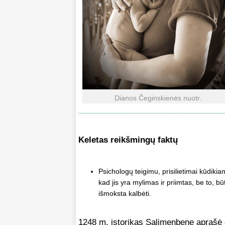
Dianos Čeginskienės nuotr.
Keletas reikšmingų faktų
Psichologų teigimu, prisilietimai kūdikiam
kad jis yra mylimas ir priimtas, be to, bū
išmoksta kalbėti.
1248 m. istorikas Salimenbene aprašė 