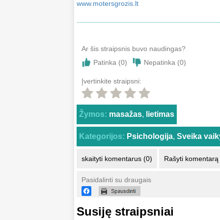
www.motersgrozis.lt
Ar šis straipsnis buvo naudingas?
Patinka (
0
)
Nepatinka (
0
)
Įvertinkite straipsni:
Žymos:
masažas
,
lietimas
Kategorijos:
Psichologija
,
Sveika vaik
skaityti komentarus (0)
Rašyti komentarą
Pasidalinti su draugais
Susiję straipsniai