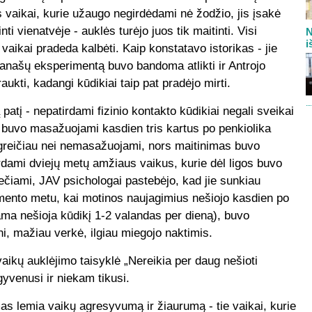
 vaikai, kurie užaugo negirdėdami nė žodžio, jis įsakė
nti vienatvėje - auklės turėjo juos tik maitinti. Visi
N
i
aikai pradeda kalbėti. Kaip konstatavo istorikas - jie
Panašų eksperimentą buvo bandoma atlikti ir Antrojo
aukti, kadangi kūdikiai taip pat pradėjo mirti.
ą patį - nepatirdami fizinio kontakto kūdikiai negali sveikai
i buvo masažuojami kasdien tris kartus po penkiolika
o greičiau nei nemasažuojami, nors maitinimas buvo
Tirdami dviejų metų amžiaus vaikus, kurie dėl ligos buvo
liečiami, JAV psichologai pastebėjo, kad jie sunkiau
imento metu, kai motinos naujagimius nešiojo kasdien po
ama nešioja kūdikį 1-2 valandas per dieną), buvo
i, mažiau verkė, ilgiau miegojo naktimis.
vaikų auklėjimo taisyklė „Nereikia per daug nešioti
tgyvenusi ir niekam tikusi.
mas lemia vaikų agresyvumą ir žiaurumą - tie vaikai, kurie