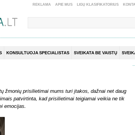
REKLAMA
APIE MUS
LIGŲ KLASIFIKATORIUS
KONTA
S
KONSULTUOJA SPECIALISTAS
SVEIKATA BE VAISTŲ
SVEI
kitų žmonių prisilietimai mums turi įtakos, dažnai net daug
ais patvirtinta, kad prisilietimai teigiamai veikia ne tik
ei emocijas.