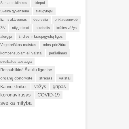
Santaros klinikos
skiepai
Sveika gyvensena
slaugytojai
fizinis aktyvumas
depresija
priklausomybė
ŽIV
atlyginimai
alkoholis
krūties vėžys
alergija
širdies ir kraujagyslių ligos
Vegetariškas maistas
odos priežiūra
kompensuojamieji vaistai
peršalimas
sveikatos apsauga
Respublikinė Šiaulių ligoninė
organų donorystė
stresas
vaistai
gripas
Kauno klinikos
vėžys
koronavirusas
COVID-19
sveika mityba