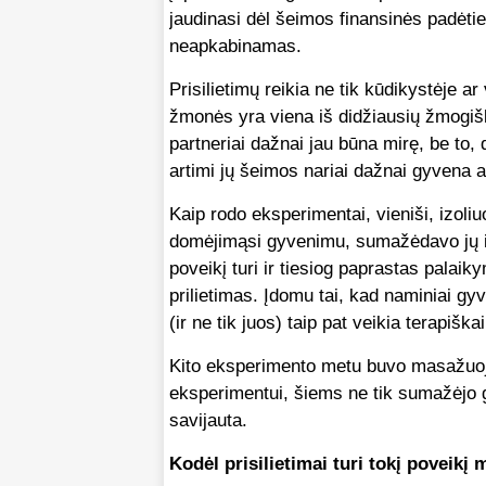
jaudinasi dėl šeimos finansinės padėtie
neapkabinamas.
Prisilietimų reikia ne tik kūdikystėje 
žmonės yra viena iš didžiausių žmogiš
partneriai dažnai jau būna mirę, be to,
artimi jų šeimos nariai dažnai gyvena at
Kaip rodo eksperimentai, vieniši, izol
domėjimąsi gyvenimu, sumažėdavo jų ir
poveikį turi ir tiesiog paprastas palai
prilietimas. Įdomu tai, kad naminiai g
(ir ne tik juos) taip pat veikia terapiškai
Kito eksperimento metu buvo masažuoja
eksperimentui, šiems ne tik sumažėjo g
savijauta.
Kodėl prisilietimai turi tokį poveikį