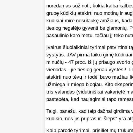
norėdamas sužinoti, kokia kalba kalbės
grupę kūdikių atskirti nuo motinų ir augi
kūdikiai mirė nesulaukę amžiaus, kada v
tiesiog negalėjo gyventi be glamonių. 
pasaulinio karo metu, tačiau jį teko nutr
Įvairūs šiuolaikiniai tyrimai patvirtina t
vystytis. JAV pirma laiko gimę kūdikia
minučių - 47 proc. iš jų priaugo svori
vienodas - jie tiesiog geriau vystėsi! 
atskirti nuo tėvų ir todėl buvo mažiau 
užmiega ir miega blogiau. Kito eksper
tris valandas (vidutiniškai vakarietė m
pastebėta, kad naujagimiai tapo ramesn
Taigi, panašu, kad taip dažnai girdima 
kūdikio, nes jis pripras ir išleps“ yra a
Kaip parodė tyrimai, prisilietimų trūku