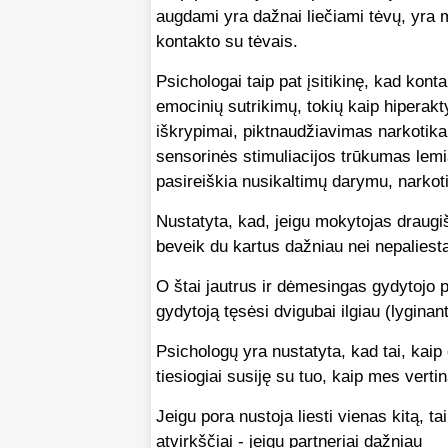
augdami yra dažnai liečiami tėvų, yra m
kontakto su tėvais.
Psichologai taip pat įsitikinę, kad kont
emocinių sutrikimų, tokių kaip hiperak
iškrypimai, piktnaudžiavimas narkotikai
sensorinės stimuliacijos trūkumas lemia
pasireiškia nusikaltimų darymu, narkoti
Nustatyta, kad, jeigu mokytojas draugiš
beveik du kartus dažniau nei nepaliest
O štai jautrus ir dėmesingas gydytojo pr
gydytoją tęsėsi dvigubai ilgiau (lygina
Psichologų yra nustatyta, kad tai, kaip
tiesiogiai susiję su tuo, kaip mes ver
Jeigu pora nustoja liesti vienas kitą, ta
atvirkščiai - jeigu partneriai dažniau