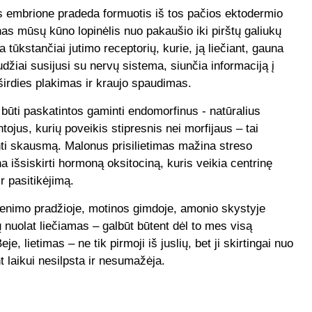
s embrione pradeda formuotis iš tos pačios ektodermio
nas mūsų kūno lopinėlis nuo pakaušio iki pirštų galiukų
a tūkstančiai jutimo receptorių, kurie, ją liečiant, gauna
žiai susijusi su nervų sistema, siunčia informaciją į
irdies plakimas ir kraujo spaudimas.
būti paskatintos gaminti endomorfinus - natūralius
tojus, kurių poveikis stipresnis nei morfijaus – tai
ti skausmą. Malonus prisilietimas mažina streso
a išsiskirti hormoną oksitociną, kuris veikia centrinę
 pasitikėjimą.
yvenimo pradžioje, motinos gimdoje, amonio skystyje
ų nuolat liečiamas – galbūt būtent dėl to mes visą
e, lietimas – ne tik pirmoji iš juslių, bet ji skirtingai nuo
t laikui nesilpsta ir nesumažėja.