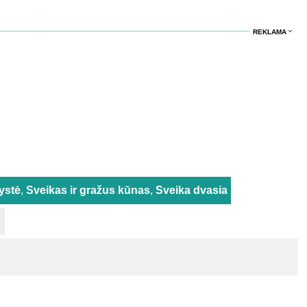
REKLAMA
ystė
,
Sveikas ir gražus kūnas
,
Sveika dvasia