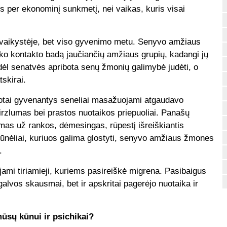
s per ekonominį sunkmetį, nei vaikas, kuris visai
ar vaikystėje, bet viso gyvenimo metu. Senyvo amžiaus
ko kontakto badą jaučiančių amžiaus grupių, kadangi jų
 dėl senatvės apribota senų žmonių galimybė judėti, o
skirai.
iuotai gyvenantys seneliai masažuojami atgaudavo
zlumas bei prastos nuotaikos priepuoliai. Panašų
kymas už rankos, dėmesingas, rūpestį išreiškiantis
yvūnėliai, kuriuos galima glostyti, senyvo amžiaus žmones
.
mi tiriamieji, kuriems pasireiškė migrena. Pasibaigus
alvos skausmai, bet ir apskritai pagerėjo nuotaika ir
 mūsų kūnui ir psichikai?