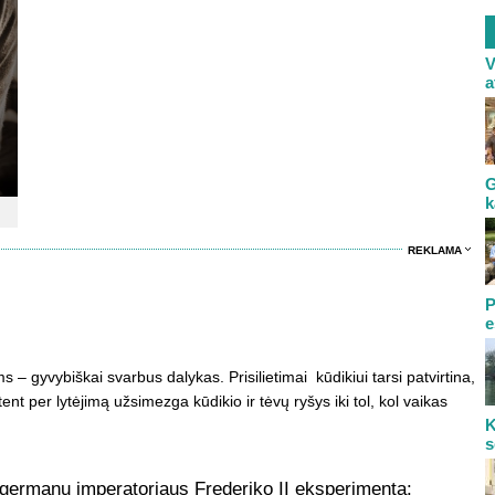
V
a
G
k
REKLAMA
P
e
s – gyvybiškai svarbus dalykas. Prisilietimai kūdikiui tarsi patvirtina,
tent per lytėjimą užsimezga kūdikio ir tėvų ryšys iki tol, kol vaikas
K
s
germanų imperatoriaus Frederiko II eksperimentą: