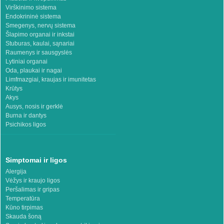
Virškinimo sistema
Endokrininė sistema
Smegenys, nervų sistema
Šlapimo organai ir inkstai
Stuburas, kaulai, sąnariai
Raumenys ir sausgyslės
Lytiniai organai
Oda, plaukai ir nagai
Limfmazgiai, kraujas ir imunitetas
Krūtys
Akys
Ausys, nosis ir gerklė
Burna ir dantys
Psichikos ligos
Simptomai ir ligos
Alergija
Vėžys ir kraujo ligos
Peršalimas ir gripas
Temperatūra
Kūno tirpimas
Skauda šoną