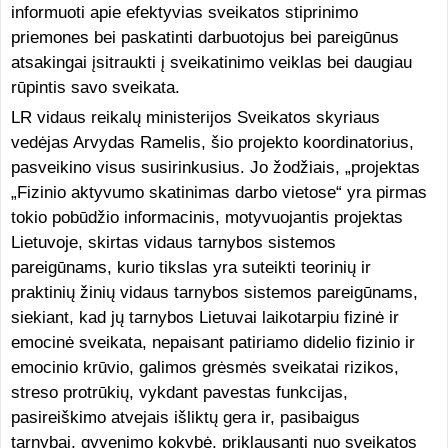
informuoti apie efektyvias sveikatos stiprinimo
priemones bei paskatinti darbuotojus bei pareigūnus
atsakingai įsitraukti į sveikatinimo veiklas bei daugiau
rūpintis savo sveikata.
LR vidaus reikalų ministerijos Sveikatos skyriaus
vedėjas Arvydas Ramelis, šio projekto koordinatorius,
pasveikino visus susirinkusius. Jo žodžiais, „projektas
„Fizinio aktyvumo skatinimas darbo vietose“ yra pirmas
tokio pobūdžio informacinis, motyvuojantis projektas
Lietuvoje, skirtas vidaus tarnybos sistemos
pareigūnams, kurio tikslas yra suteikti teorinių ir
praktinių žinių vidaus tarnybos sistemos pareigūnams,
siekiant, kad jų tarnybos Lietuvai laikotarpiu fizinė ir
emocinė sveikata, nepaisant patiriamo didelio fizinio ir
emocinio krūvio, galimos grėsmės sveikatai rizikos,
streso protrūkių, vykdant pavestas funkcijas,
pasireiškimo atvejais išliktų gera ir, pasibaigus
tarnybai, gyvenimo kokybė, priklausanti nuo sveikatos