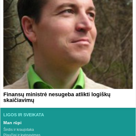
Finansų ministrė nesugeba atlikti logiškų
skaičiavimų
LIGOS IR SVEIKATA
Man rūpi
Širdis ir kraujotaka
Plaučiai ir kvėpavimas