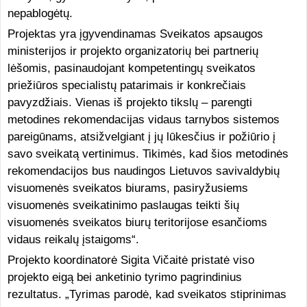
nepablogėtų.
Projektas yra įgyvendinamas Sveikatos apsaugos
ministerijos ir projekto organizatorių bei partnerių
lėšomis, pasinaudojant kompetentingų sveikatos
priežiūros specialistų patarimais ir konkrečiais
pavyzdžiais. Vienas iš projekto tikslų – parengti
metodines rekomendacijas vidaus tarnybos sistemos
pareigūnams, atsižvelgiant į jų lūkesčius ir požiūrio į
savo sveikatą vertinimus. Tikimės, kad šios metodinės
rekomendacijos bus naudingos Lietuvos savivaldybių
visuomenės sveikatos biurams, pasiryžusiems
visuomenės sveikatinimo paslaugas teikti šių
visuomenės sveikatos biurų teritorijose esančioms
vidaus reikalų įstaigoms“.
Projekto koordinatorė Sigita Vičaitė pristatė viso
projekto eigą bei anketinio tyrimo pagrindinius
rezultatus. „Tyrimas parodė, kad sveikatos stiprinimas