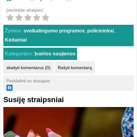
Įvertinkite straipsni:
Žymos:
sveikatingumo programos
,
policininkai
,
Kėdainiai
Kategorijos:
Įvairios naujienos
skaityti komentarus (0)
Rašyti komentarą
Pasidalinti su draugais
Susiję straipsniai