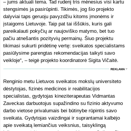
– jums aktuali tema. Tad rudenį tris mėnesius visi kartu
stengsimės ja pasirūpinti. Tikimės, jog šio projekto
dalyviai taps geruoju pavyzdžiu kitoms įmonėms ir
įstaigoms Lietuvoje. Taip pat tai iššūkis, kuris gali
pareikalauti pokyčių ar naujoviško matymo, bet tuo
pačiu atnešantis pozityvių permainų. Šiuo projektu
tikimasi sukurti pridėtinę vertę: sveikatos specialistams
pasiūlysime parengtas rekomendacijas taikyti savo
veikloje“, – teigė projekto koordinatorė Sigita Vičaitė.
REKLAMA
Renginio metu Lietuvos sveikatos mokslų universiteto
dėstytojas, fizinės medicinos ir reabilitacijos
specialistas, gydytojas kineziterapeutas Vidmantas
Zaveckas darbuotojus supažindino su fizinio aktyvumo
darbo vietose privalumais bei būtinybe rūpintis savo
sveikata. Gydytojas vaizdingai ir suprantamai kalbėjo
apie sveikatą lemiančius veiksnius, taisyklingą