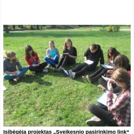
Įsibėgėja projektas „Sveikesnio pasirinkimo link“