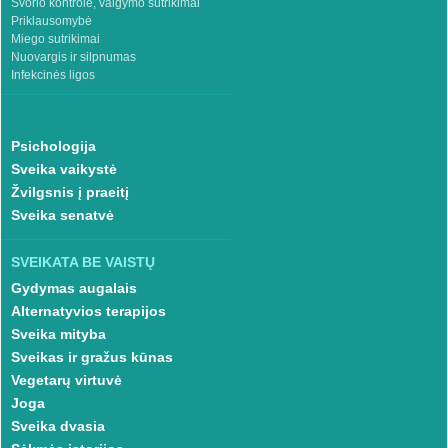
Svorio kontrolė, valgymo sutrikimai
Priklausomybė
Miego sutrikimai
Nuovargis ir silpnumas
Infekcinės ligos
Psichologija
Sveika vaikystė
Žvilgsnis į praeitį
Sveika senatvė
SVEIKATA BE VAISTŲ
Gydymas augalais
Alternatyvios terapijos
Sveika mityba
Sveikas ir gražus kūnas
Vegetarų virtuvė
Joga
Sveika dvasia