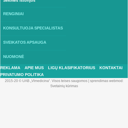
Sėkmės istorijos
RENGINIAI
KONSULTUOJA SPECIALISTAS
SVEIKATOS APSAUGA
NUOMONĖ
REKLAMA
APIE MUS
LIGŲ KLASIFIKATORIUS
KONTAKTAI
PRIVATUMO POLITIKA
2015-20 © UAB „Vlmedicina“. Visos teises saugomos
|
sprendimas webmod:
Svetainių kūrimas