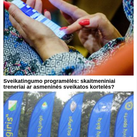
Sveikatingumo programėlės: skaitmeniniai
treneriai ar asmeninės sveikatos kortelės?