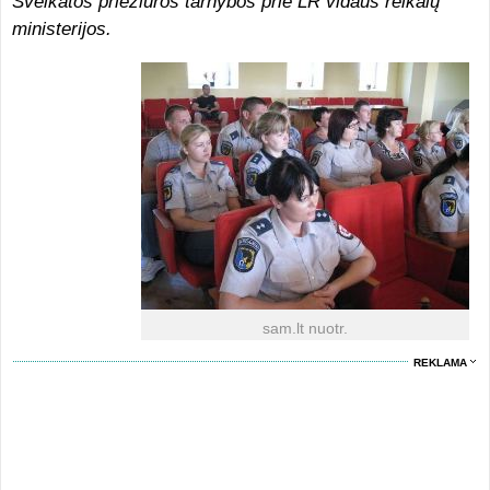
Sveikatos priežiūros tarnybos prie LR vidaus reikalų
ministerijos.
sam.lt nuotr.
REKLAMA