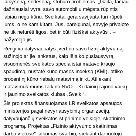
laikyseną, sėdėseną, stuburo problemas.
„Gaila, tačiau
dažniausiai vyrai savo automobiliu mėgsta rūpintis
labiau negu kūnu. Sveikata, gera savijauta turi rūpėti
jums, o ne kam kitam. Jūs, pareigūnai, savyje privalote
ne tik neturėti ligos, bet ir būti fiziškai aktyvūs“, –
pažymėjo jis.
Renginio dalyviai patys įvertino savo fizinį aktyvumą,
sužinojo ar jie lankstūs, kaip išlaiko pusiausvyrą,
visuomenės sveikatos specialistai matavo kraujo
spaudimą, nustatė kūno masės indeksą (KMI), atliko
procentinį kūno riebalų matavimą ir kt. Atliekant
matavimus mums talkino NVO – Kėdainių rajono vaikų
ir jaunimo sveikatos klubas „Sveiki“.
Šis projektas finansuojamas LR sveikatos apsaugos
ministerijos pagal nevyriausybinių organizacijų,
dalyvaujančių sveikatos stiprinimo veikloje, skatinimo
programą. Projektas „Fizinio aktyvumo skatinimas
darbo vietose“ laikomas svarbiu, siekiant darbuotojų