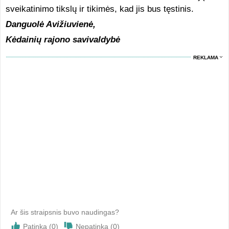
sveikatinimo tikslų ir tikimės, kad jis bus tęstinis.
Danguolė Avižiuvienė,
Kėdainių rajono savivaldybė
REKLAMA
Ar šis straipsnis buvo naudingas?
Patinka (
0
)
Nepatinka (
0
)