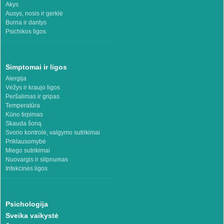
Akys
Ausys, nosis ir gerklė
Burna ir dantys
Psichikos ligos
Simptomai ir ligos
Alergija
Vėžys ir kraujo ligos
Peršalimas ir gripas
Temperatūra
Kūno tirpimas
Skauda šoną
Svorio kontrolė, valgymo sutrikimai
Priklausomybė
Miego sutrikimai
Nuovargis ir silpnumas
Infekcinės ligos
Psichologija
Sveika vaikystė