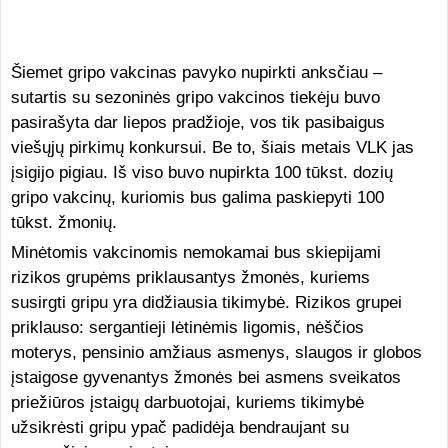
Šiemet gripo vakcinas pavyko nupirkti anksčiau –
sutartis su sezoninės gripo vakcinos tiekėju buvo
pasirašyta dar liepos pradžioje, vos tik pasibaigus
viešųjų pirkimų konkursui. Be to, šiais metais VLK jas
įsigijo pigiau. Iš viso buvo nupirkta 100 tūkst. dozių
gripo vakcinų, kuriomis bus galima paskiepyti 100
tūkst. žmonių.
Minėtomis vakcinomis nemokamai bus skiepijami
rizikos grupėms priklausantys žmonės, kuriems
susirgti gripu yra didžiausia tikimybė. Rizikos grupei
priklauso: sergantieji lėtinėmis ligomis, nėščios
moterys, pensinio amžiaus asmenys, slaugos ir globos
įstaigose gyvenantys žmonės bei asmens sveikatos
priežiūros įstaigų darbuotojai, kuriems tikimybė
užsikrėsti gripu ypač padidėja bendraujant su