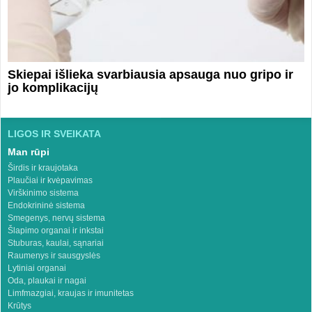
Skiepai išlieka svarbiausia apsauga nuo gripo ir
jo komplikacijų
LIGOS IR SVEIKATA
Man rūpi
Širdis ir kraujotaka
Plaučiai ir kvėpavimas
Virškinimo sistema
Endokrininė sistema
Smegenys, nervų sistema
Šlapimo organai ir inkstai
Stuburas, kaulai, sąnariai
Raumenys ir sausgyslės
Lytiniai organai
Oda, plaukai ir nagai
Limfmazgiai, kraujas ir imunitetas
Krūtys