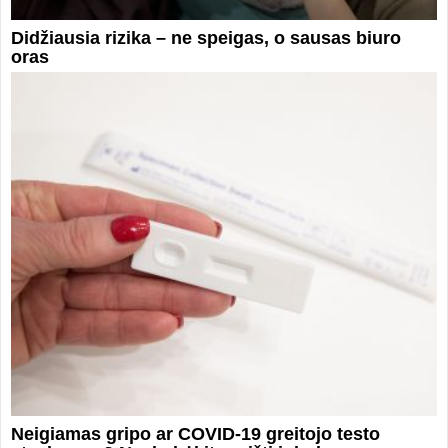
Didžiausia rizika – ne speigas, o sausas biuro
oras
Neigiamas gripo ar COVID-19 greitojo testo