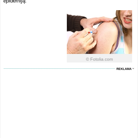
epidemiją.
© Fotolia.com
REKLAMA