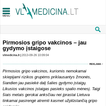
Pirmosios gripo vakcinos – jau
gydymo įstaigose
vlmedicina.lt |
2013-09-26 10:09:04
REKLAMA
Pirmosios gripo vakcinos, kuriomis nemokamai
skiepijami rizikos grupėms priklausantys žmonės,
šiandien jau pasiekė dalį šalies gydymo įstaigų.
Likusios vakcinos įstaigas pasieks spalio mėnesį. Taigi
šiais metais gerokai anksčiau nei įprastai Lietuva
tinkamai pasirengė atremti kasmet užplūstančią gripo