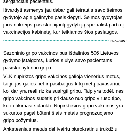
sergančiais pacientais.
Išvardyti asmenys jau dabar gali teirautis savo šeimos
gydytojo apie galimybę pasiskiepyti. Šeimos gydytojas
juos nukreips pas skiepijantį gydytoją specialistą arba į
vakcinacijos kabinetą, kur teikiamos šios paslaugos.
REKLAMA
Sezoninio gripo vakcinos bus išdalintos 506 Lietuvos
gydymo įstaigoms, kurios siūlys savo pacientams
pasiskiepyti nuo gripo.
VLK nupirktos gripo vakcinos galioja vienerius metus,
taigi, jos galios net ir pasibaigus kitų metų pavasariui,
kol dar yra reali rizika susirgti gripu. Taip yra todėl, nes
gripo vakcinos sudėtis priklauso nuo gripo viruso tipo,
kurio tikimasi sulaukti. Nupirktosios gripo vakcinos yra
sukurtos pagal būtent šiais metais prognozuojamo
gripo požymius.
Ankstesniais metais dėl įvairių biurokratinių trukdžių