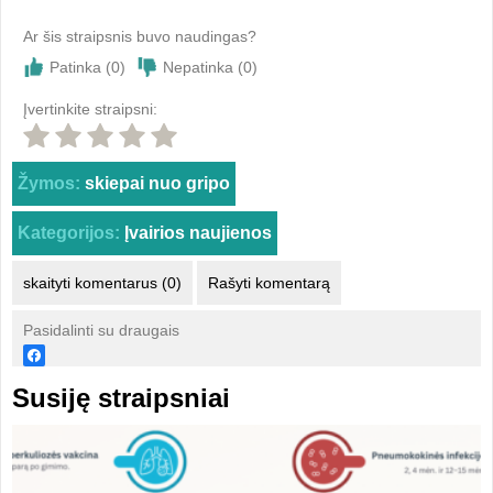
Ar šis straipsnis buvo naudingas?
Patinka (
0
)
Nepatinka (
0
)
Įvertinkite straipsni:
Žymos:
skiepai nuo gripo
Kategorijos:
Įvairios naujienos
skaityti komentarus (0)
Rašyti komentarą
Pasidalinti su draugais
Susiję straipsniai