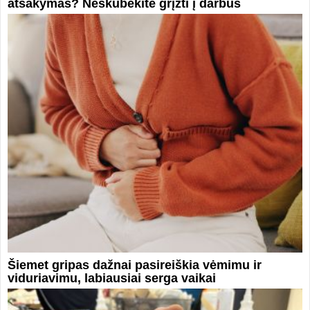
atsakymas? Neskubėkite grįžti į darbus
Šiemet gripas dažnai pasireiškia vėmimu ir
viduriavimu, labiausiai serga vaikai