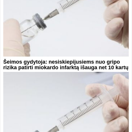
Šeimos gydytoja: nesiskiepijusiems nuo gripo
rizika patirti miokardo infarktą išauga net 10 kartų