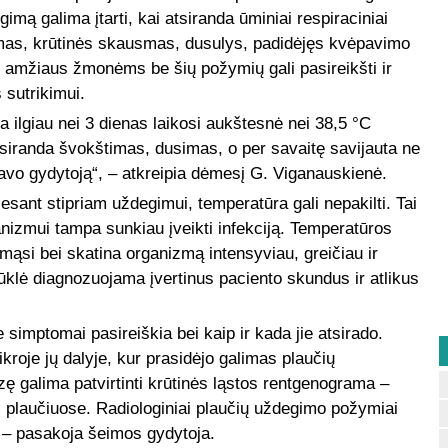
gimą galima įtarti, kai atsiranda ūminiai respiraciniai
imas, krūtinės skausmas, dusulys, padidėjęs kvėpavimo
o amžiaus žmonėms be šių požymių gali pasireikšti ir
 sutrikimui.
ba ilgiau nei 3 dienas laikosi aukštesnė nei 38,5 °C
atsiranda švokštimas, dusimas, o per savaitę savijauta ne
į savo gydytoją“, – atkreipia dėmesį G. Viganauskienė.
 esant stipriam uždegimui, temperatūra gali nepakilti. Tai
ganizmui tampa sunkiau įveikti infekciją. Temperatūros
mąsi bei skatina organizmą intensyviau, greičiau ir
 būklė diagnozuojama įvertinus paciento skundus ir atlikus
 simptomai pasireiškia bei kaip ir kada jie atsirado.
kroje jų dalyje, kur prasidėjo galimas plaučių
ę galima patvirtinti krūtinės ląstos rentgenograma –
i plaučiuose. Radiologiniai plaučių uždegimo požymiai
, – pasakoja šeimos gydytoja.