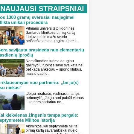
NAUJAUSI STRAIPSNIAI
os 1300 gramų svėrusiai naujagimei
tlikta unikali procedūra
Vilniaus universiteto ligoninės
Santaros klinikose pirmą kartą
Lietuvoje itin mažo svorio
neišnešiotam naujagimiui per k...
era savijauta prasideda nuo elementarių
asdienių įpročių
Nors šiandien turime daugiau
galimybių rūpintis savo sveikata nei
bet kada anksčiau – sporto klubus,
maisto papild...
riklausomybė nuo partnerio: „be jo(s)
su niekas“
„Jeigu neatrašo, vadinasi, manęs
nebemyli“, „Jeigu nori pabūti vienas
– ką nors padariau ne...
ai kiekvienas žingsnis tampa pergale:
eptynmetės Militos istorija
Akimirkos, kai septynmetė Milita
pirmą kartą savarankiškai nuėjo