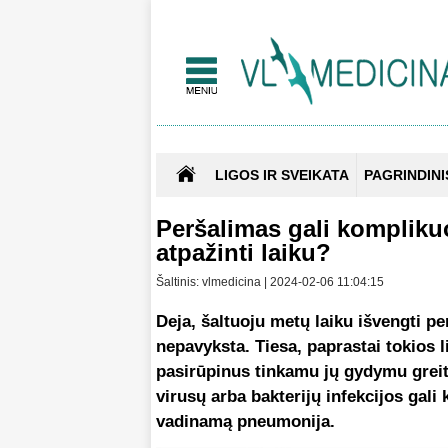
LIGOS IR SVEIKATA
PAGRINDINI
Peršalimas gali komplikuo
atpažinti laiku?
Šaltinis: vlmedicina | 2024-02-06 11:04:15
Deja, šaltuoju metų laiku išvengti p
nepavyksta. Tiesa, paprastai tokios 
pasirūpinus tinkamu jų gydymu greita
virusų arba bakterijų infekcijos gali
vadinamą pneumonija.