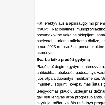
Pati efektyviausia apsisaugojimo priem
įtraukti į Nacionalinės imunoprofilakt
pneumokokine vakcina skiepijami asmeny
pacientai, kuriems atliekama dializė, s
o nuo 2023 m. pradžios pneumokokine v
asmenys.
Svarbu laiku pradėti gydymą
Plaučių uždegimo gydymo intensyvumas 
antibiotikai, atsikosėti padedantys vai
juos atpalaiduojantys medikamentai. S
imunitetui stiprinti, kvėpavimas šiltais 
„Negydomas plaučių uždegimas dažnai
gali būti lengvas arba progresuojantis
skyriuje, tačiau kai šis reiškinys prog