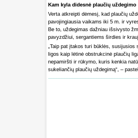
Kam kyla didesnė plaučių uždegimo 
Verta atkreipti dėmesį, kad plaučių už
pavojingiausia vaikams iki 5 m. ir vyr
Be to, uždegimas dažniau išsivysto žmo
pavyzdžiui, sergantiems širdies ir krau
„Taip pat įtakos turi būklės, susijusios
ligos kaip lėtinė obstrukcinė plaučių li
nepamiršti ir rūkymo, kuris kenkia natū
sukeliančių plaučių uždegimą“, – paste