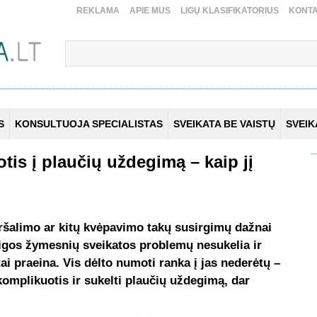
REKLAMA
APIE MUS
LIGŲ KLASIFIKATORIUS
KONTA
S
KONSULTUOJA SPECIALISTAS
SVEIKATA BE VAISTŲ
SVEI
tis į plaučių uždegimą – kaip jį
eršalimo ar kitų kvėpavimo takų susirgimų dažnai
ligos žymesnių sveikatos problemų nesukelia ir
i praeina. Vis dėlto numoti ranka į jas nederėtų –
 komplikuotis ir sukelti plaučių uždegimą, dar