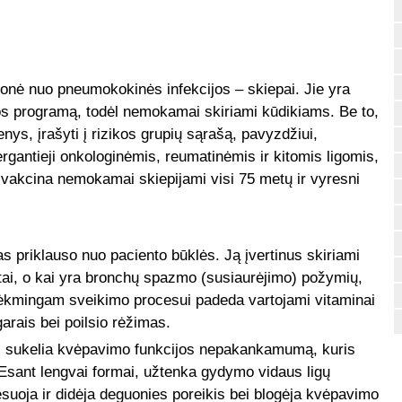
onė nuo pneumokokinės infekcijos – skiepai. Jie yra
ikos programą, todėl nemokamai skiriami kūdikiams. Be to,
s, įrašyti į rizikos grupių sąrašą, pavyzdžiui,
ergantieji onkologinėmis, reumatinėmis ir kitomis ligomis,
akcina nemokamai skiepijami visi 75 metų ir vyresni
priklauso nuo paciento būklės. Ją įvertinus skiriami
stai, o kai yra bronchų spazmo (susiaurėjimo) požymių,
ėkmingam sveikimo procesui padeda vartojami vitaminai
garais bei poilsio rėžimas.
 sukelia kvėpavimo funkcijos nepakankamumą, kuris
. Esant lengvai formai, užtenka gydymo vidaus ligų
resuoja ir didėja deguonies poreikis bei blogėja kvėpavimo