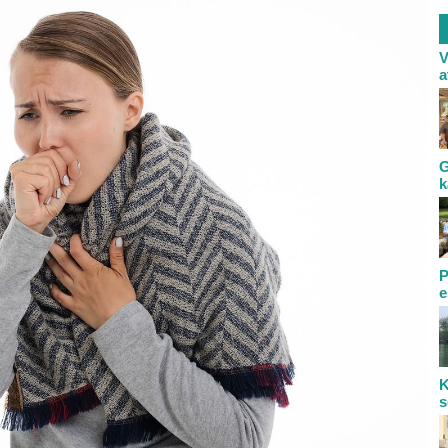
V
a
G
k
P
e
K
s