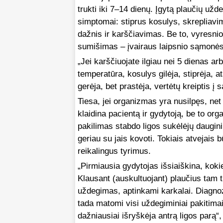
trukti iki 7–14 dienų. Įgytą plaučių užde
simptomai: stiprus kosulys, skrepliav
dažnis ir karščiavimas. Be to, vyresni
sumišimas – įvairaus laipsnio sąmonės
„Jei karščiuojate ilgiau nei 5 dienas ar
temperatūra, kosulys gilėja, stiprėja, 
gerėja, bet prastėja, vertėtų kreiptis 
Tiesa, jei organizmas yra nusilpęs, net
klaidina pacientą ir gydytoją, be to or
pakilimas stabdo ligos sukėlėjų daugini
geriau su jais kovoti. Tokiais atvejais
reikalingus tyrimus.
„Pirmiausia gydytojas išsiaiškina, kokie
Klausant (auskultuojant) plaučius tam ti
uždegimas, aptinkami karkalai. Diagnoz
tada matomi visi uždegiminiai pakitima
dažniausiai išryškėja antrą ligos parą“