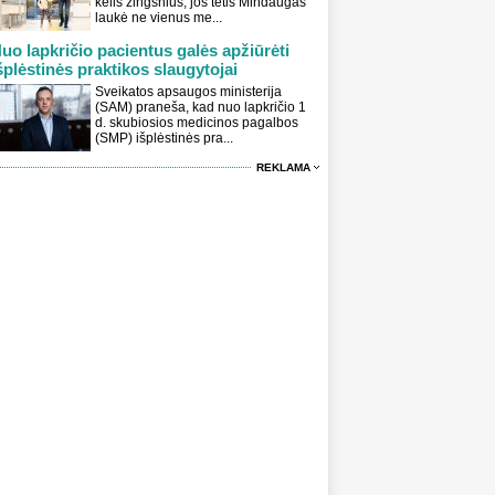
kelis žingsnius, jos tėtis Mindaugas
laukė ne vienus me...
uo lapkričio pacientus galės apžiūrėti
šplėstinės praktikos slaugytojai
Sveikatos apsaugos ministerija
(SAM) praneša, kad nuo lapkričio 1
d. skubiosios medicinos pagalbos
(SMP) išplėstinės pra...
REKLAMA