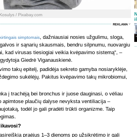
N
Kosulys / Pixabay.com
i
REKLAMA
, dažniausiai nosies užgulimu, sloga,
skirtingais simptomais
 galvos ir sąnarių skausmais, bendru silpnumu, nuovargiu
i, kad virusas tiesiogiai veikia kvėpavimo sistemą“, –
 gydytoja Giedrė Viganauskienė.
vimo takų epitelį, padidėja sekreto gamyba nosiaryklėje,
uždegimo sukėlėjų. Pakitus kvėpavimo takų mikrobiomui,
ka į trachėją bei bronchus ir juose dauginasi, o vėliau
mo apimtose plaučių dalyse nevyksta ventiliacija –
jotaką, todėl jo gali pradėti trūkti organizme. Taip
egimas.
likavosi?
asireiškia praėjus 1–3 dienoms po užsikrėtimo ir gali