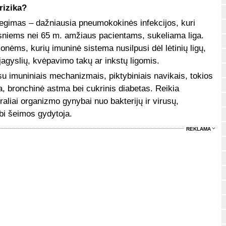
rizika?
degimas – dažniausia pneumokokinės infekcijos, kuri
esniems nei 65 m. amžiaus pacientams, sukeliama liga.
nėms, kurių imuninė sistema nusilpusi dėl lėtinių ligų,
jagyslių, kvėpavimo takų ar inkstų ligomis.
 su imuniniais mechanizmais, piktybiniais navikais, tokios
ga, bronchinė astma bei cukrinis diabetas. Reikia
raliai organizmo gynybai nuo bakterijų ir virusų,
bi šeimos gydytoja.
REKLAMA