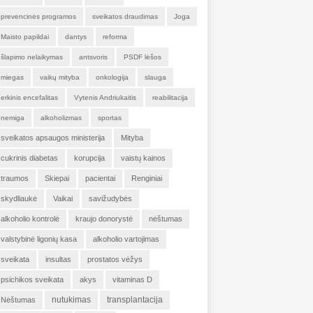
prevencinės programos
sveikatos draudimas
Joga
Maisto papildai
dantys
reforma
šlapimo nelaikymas
antsvoris
PSDF lėšos
miegas
vaikų mityba
onkologija
slauga
erkinis encefalitas
Vytenis Andriukaitis
reabilitacija
nemiga
alkoholizmas
sportas
sveikatos apsaugos ministerija
Mityba
cukrinis diabetas
korupcija
vaistų kainos
traumos
Skiepai
pacientai
Renginiai
skydliaukė
Vaikai
savižudybės
alkoholio kontrolė
kraujo donorystė
nėštumas
valstybinė ligonių kasa
alkoholio vartojimas
sveikata
insultas
prostatos vėžys
psichikos sveikata
akys
vitaminas D
nutukimas
transplantacija
Nėštumas