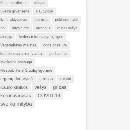
Santaros klinikos
skiepai
Sveika gyvensena
slaugytojai
fizinis aktyvumas
depresija
priklausomybė
ŽIV
atlyginimai
alkoholis
krūties vėžys
alergija
širdies ir kraujagyslių ligos
Vegetariškas maistas
odos priežiūra
kompensuojamieji vaistai
peršalimas
sveikatos apsauga
Respublikinė Šiaulių ligoninė
organų donorystė
stresas
vaistai
gripas
Kauno klinikos
vėžys
koronavirusas
COVID-19
sveika mityba