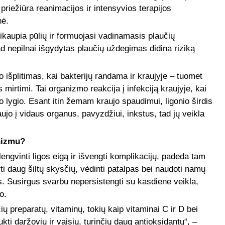
priežiūra reanimacijos ir intensyvios terapijos
nė.
ikaupia pūlių ir formuojasi vadinamasis plaučių
d nepilnai išgydytas plaučių uždegimas didina riziką
 išplitimas, kai bakterijų randama ir kraujyje – tuomet
 mirtimi. Tai organizmo reakcija į infekciją kraujyje, kai
o lygio. Esant itin žemam kraujo spaudimui, ligonio širdis
jo į vidaus organus, pavyzdžiui, inkstus, tad jų veikla
nizmu?
ngvinti ligos eigą ir išvengti komplikacijų, padeda tam
rti daug šiltų skysčių, vėdinti patalpas bei naudoti namų
. Susirgus svarbu nepersistengti su kasdiene veikla,
o.
čių preparatų, vitaminų, tokių kaip vitaminai C ir D bei
ukti daržovių ir vaisių, turinčių daug antioksidantų“, –