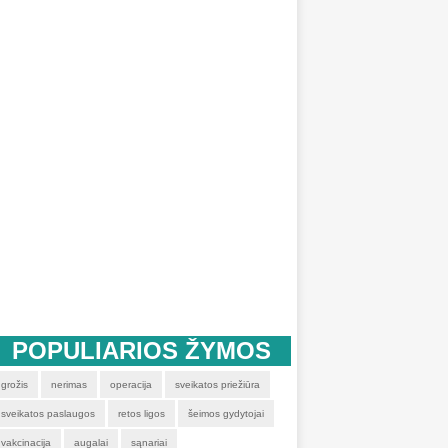
POPULIARIOS ŽYMOS
grožis
nerimas
operacija
sveikatos priežiūra
sveikatos paslaugos
retos ligos
šeimos gydytojai
vakcinacija
augalai
sąnariai