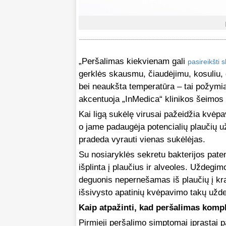
„Peršalimas kiekvienam gali
pasireikšti 
gerklės skausmu, čiaudėjimu, kosuliu,
bei neaukšta temperatūra – tai požymia
akcentuoja „InMedica“ klinikos šeimos
Kai ligą sukėlę virusai pažeidžia kvėpa
o jame padaugėja potencialių plaučių 
pradeda vyrauti vienas sukėlėjas.
Su nosiaryklės sekretu bakterijos paten
išplinta į plaučius ir alveoles. Uždegi
deguonis nepernešamas iš plaučių į krau
išsivysto apatinių kvėpavimo takų užd
Kaip atpažinti, kad peršalimas komp
Pirmieji peršalimo simptomai įprastai p