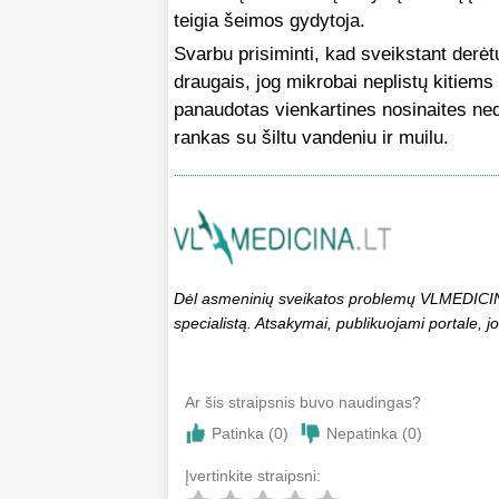
teigia šeimos gydytoja.
Svarbu prisiminti, kad sveikstant derėt
draugais, jog mikrobai neplistų kitiem
panaudotas vienkartines nosinaites nedel
rankas su šiltu vandeniu ir muilu.
Dėl asmeninių sveikatos problemų VLMEDICINA.
specialistą. Atsakymai, publikuojami portale, jo
Ar šis straipsnis buvo naudingas?
Patinka (
0
)
Nepatinka (
0
)
Įvertinkite straipsni: