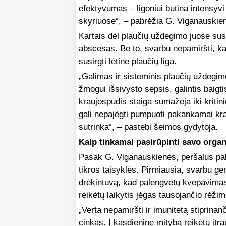
efektyvumas – ligoniui būtina intensyvi 
skyriuose“, – pabrėžia G. Viganauskie
Kartais dėl plaučių uždegimo juose sus
abscesas. Be to, svarbu nepamiršti, ka
susirgti lėtine plaučių liga.
„Galimas ir sisteminis plaučių uždegimo
žmogui išsivysto sepsis, galintis baigtis
kraujospūdis staiga sumažėja iki kritini
gali nepajėgti pumpuoti pakankamai krau
sutrinka“, – pastebi šeimos gydytoja.
Kaip tinkamai pasirūpinti savo orga
Pasak G. Viganauskienės, peršalus pale
tikros taisyklės. Pirmiausia, svarbu ge
drėkintuvą, kad palengvėtų kvėpavimas
reikėtų laikytis jėgas tausojančio rėžim
„Verta nepamiršti ir imunitetą stiprinan
cinkas. Į kasdieninę mitybą reikėtų įtra