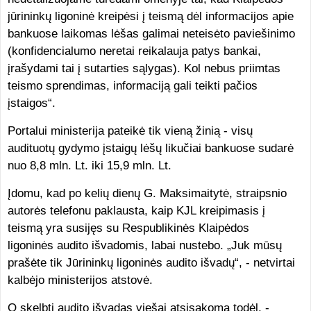
jūrininkų ligoninė kreipėsi į teismą dėl informacijos apie
bankuose laikomas lėšas galimai neteisėto paviešinimo
(konfidencialumo neretai reikalauja patys bankai,
įrašydami tai į sutarties sąlygas). Kol nebus priimtas
teismo sprendimas, informaciją gali teikti pačios
įstaigos“.
Portalui ministerija pateikė tik vieną žinią - visų
audituotų gydymo įstaigų lėšų likučiai bankuose sudarė
nuo 8,8 mln. Lt. iki 15,9 mln. Lt.
Įdomu, kad po kelių dienų G. Maksimaitytė, straipsnio
autorės telefonu paklausta, kaip KJL kreipimasis į
teismą yra susijęs su Respublikinės Klaipėdos
ligoninės audito išvadomis, labai nustebo. „Juk mūsų
prašėte tik Jūrininkų ligoninės audito išvadų“, - netvirtai
kalbėjo ministerijos atstovė.
O skelbti audito išvadas viešai atsisakoma todėl, -