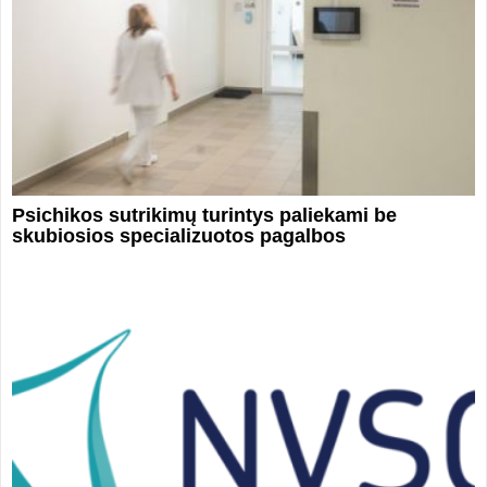
Psichikos sutrikimų turintys paliekami be
skubiosios specializuotos pagalbos