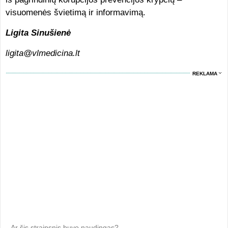
visuomenės švietimą ir informavimą.
Ligita Sinušienė
ligita
@vlmedicina.lt
REKLAMA
Ar šis straipsnis buvo naudingas?