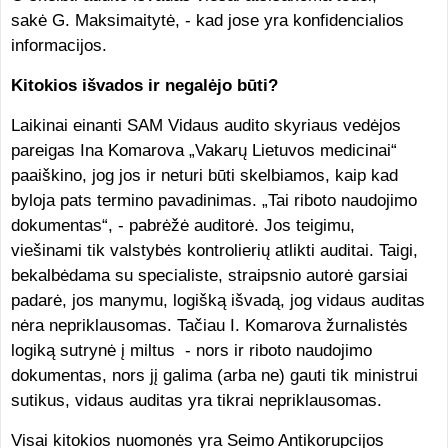
sakė G. Maksimaitytė, - kad jose yra konfidencialios
informacijos.
Kitokios išvados ir negalėjo būti?
Laikinai einanti SAM Vidaus audito skyriaus vedėjos
pareigas Ina Komarova „Vakarų Lietuvos medicinai“
paaiškino, jog jos ir neturi būti skelbiamos, kaip kad
byloja pats termino pavadinimas. „Tai riboto naudojimo
dokumentas“, - pabrėžė auditorė. Jos teigimu,
viešinami tik valstybės kontrolierių atlikti auditai. Taigi,
bekalbėdama su specialiste, straipsnio autorė garsiai
padarė, jos manymu, logišką išvadą, jog vidaus auditas
nėra nepriklausomas. Tačiau I. Komarova žurnalistės
logiką sutrynė į miltus - nors ir riboto naudojimo
dokumentas, nors jį galima (arba ne) gauti tik ministrui
sutikus, vidaus auditas yra tikrai nepriklausomas.
Visai kitokios nuomonės yra Seimo Antikorupcijos