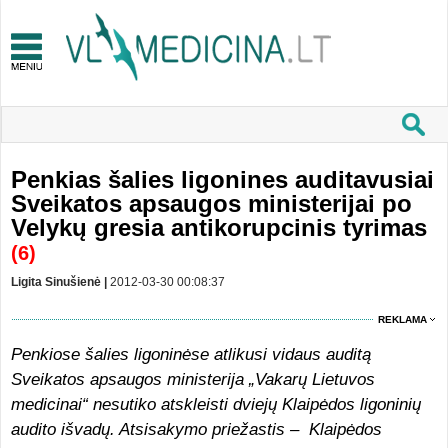
Penkias šalies ligonines auditavusiai
Sveikatos apsaugos ministerijai po
Velykų gresia antikorupcinis tyrimas
(6)
Ligita Sinušienė |
2012-03-30 00:08:37
REKLAMA
Penkiose šalies ligoninėse atlikusi vidaus auditą
Sveikatos apsaugos ministerija „Vakarų Lietuvos
medicinai“ nesutiko atskleisti dviejų Klaipėdos ligoninių
audito išvadų. Atsisakymo priežastis – Klaipėdos