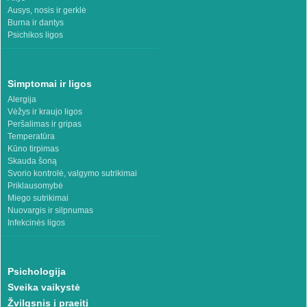
Ausys, nosis ir gerklė
Burna ir dantys
Psichikos ligos
Simptomai ir ligos
Alergija
Vėžys ir kraujo ligos
Peršalimas ir gripas
Temperatūra
Kūno tirpimas
Skauda šoną
Svorio kontrolė, valgymo sutrikimai
Priklausomybė
Miego sutrikimai
Nuovargis ir silpnumas
Infekcinės ligos
Psichologija
Sveika vaikystė
Žvilgsnis į praeitį