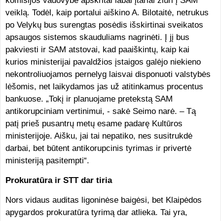
komisijos vadovybė apskritai labai įtariai žiūri į SAM
veiklą. Todėl, kaip portalui aiškino A. Bilotaitė, netrukus
po Velykų bus surengtas posėdis išskirtinai sveikatos
apsaugos sistemos skauduliams nagrinėti. Į jį bus
pakviesti ir SAM atstovai, kad paaiškintų, kaip kai
kurios ministerijai pavaldžios įstaigos galėjo niekieno
nekontroliuojamos pernelyg laisvai disponuoti valstybės
lėšomis, net laikydamos jas už atitinkamus procentus
bankuose. „Tokį ir planuojame pretekstą SAM
antikorupciniam vertinimui, - sakė Seimo narė. – Tą
patį prieš pusantrų metų esame padarę Kultūros
ministerijoje. Aišku, jai tai nepatiko, nes susitrukdė
darbai, bet būtent antikorupcinis tyrimas ir privertė
ministeriją pasitempti“.
Prokuratūra ir STT dar tiria
Nors vidaus auditas ligoninėse baigėsi, bet Klaipėdos
apygardos prokuratūra tyrimą dar atlieka. Tai yra,