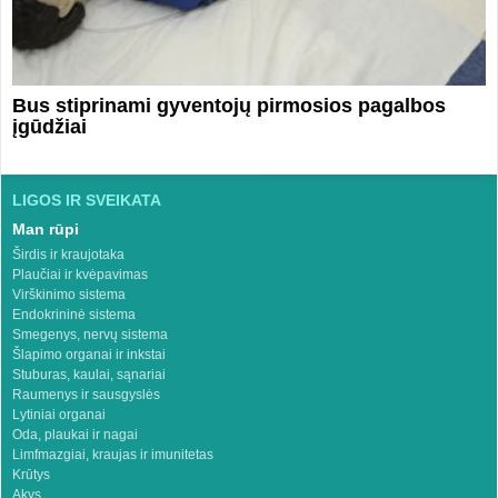
Bus stiprinami gyventojų pirmosios pagalbos
įgūdžiai
LIGOS IR SVEIKATA
Man rūpi
Širdis ir kraujotaka
Plaučiai ir kvėpavimas
Virškinimo sistema
Endokrininė sistema
Smegenys, nervų sistema
Šlapimo organai ir inkstai
Stuburas, kaulai, sąnariai
Raumenys ir sausgyslės
Lytiniai organai
Oda, plaukai ir nagai
Limfmazgiai, kraujas ir imunitetas
Krūtys
Akys