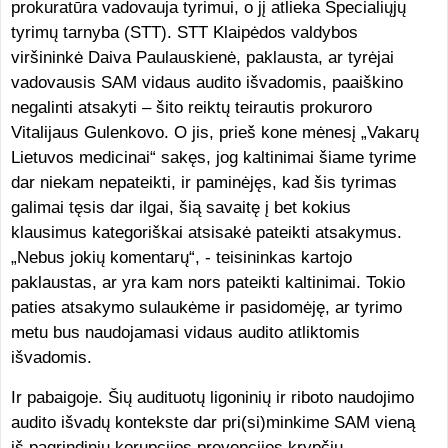
prokuratūra vadovauja tyrimui, o jį atlieka Specialiųjų
tyrimų tarnyba (STT). STT Klaipėdos valdybos
viršininkė Daiva Paulauskienė, paklausta, ar tyrėjai
vadovausis SAM vidaus audito išvadomis, paaiškino
negalinti atsakyti – šito reiktų teirautis prokuroro
Vitalijaus Gulenkovo. O jis, prieš kone mėnesį „Vakarų
Lietuvos medicinai“ sakęs, jog kaltinimai šiame tyrime
dar niekam nepateikti, ir paminėjęs, kad šis tyrimas
galimai tęsis dar ilgai, šią savaitę į bet kokius
klausimus kategoriškai atsisakė pateikti atsakymus.
„Nebus jokių komentarų“, - teisininkas kartojo
paklaustas, ar yra kam nors pateikti kaltinimai. Tokio
paties atsakymo sulaukėme ir pasidomėję, ar tyrimo
metu bus naudojamasi vidaus audito atliktomis
išvadomis.
Ir pabaigoje. Šių audituotų ligoninių ir riboto naudojimo
audito išvadų kontekste dar pri(si)minkime SAM vieną
iš pagrindinių korupcijos prevencijos krypčių –