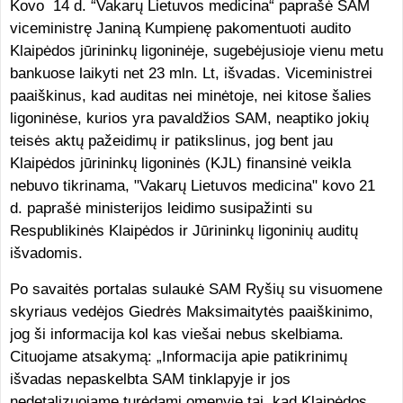
Kovo 14 d. “Vakarų Lietuvos medicina“ paprašė SAM
viceministrę Janiną Kumpienę pakomentuoti audito
Klaipėdos jūrininkų ligoninėje, sugebėjusioje vienu metu
bankuose laikyti net 23 mln. Lt, išvadas. Viceministrei
paaiškinus, kad auditas nei minėtoje, nei kitose šalies
ligoninėse, kurios yra pavaldžios SAM, neaptiko jokių
teisės aktų pažeidimų ir patikslinus, jog bent jau
Klaipėdos jūrininkų ligoninės (KJL) finansinė veikla
nebuvo tikrinama, "Vakarų Lietuvos medicina" kovo 21
d. paprašė ministerijos leidimo susipažinti su
Respublikinės Klaipėdos ir Jūrininkų ligoninių auditų
išvadomis.
Po savaitės portalas sulaukė SAM Ryšių su visuomene
skyriaus vedėjos Giedrės Maksimaitytės paaiškinimo,
jog ši informacija kol kas viešai nebus skelbiama.
Cituojame atsakymą: „Informacija apie patikrinimų
išvadas nepaskelbta SAM tinklapyje ir jos
nedetalizuojame turėdami omenyje tai, kad Klaipėdos