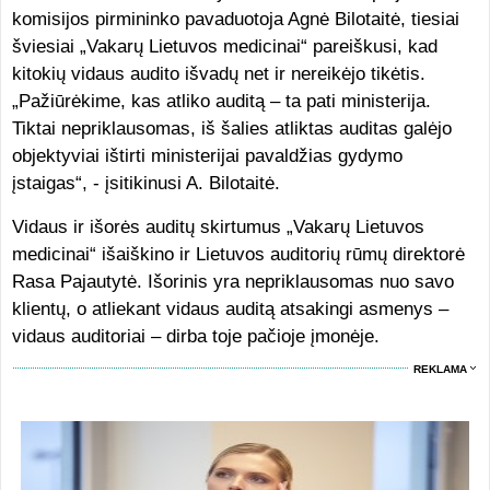
komisijos pirmininko pavaduotoja Agnė Bilotaitė, tiesiai
šviesiai „Vakarų Lietuvos medicinai“ pareiškusi, kad
kitokių vidaus audito išvadų net ir nereikėjo tikėtis.
„Pažiūrėkime, kas atliko auditą – ta pati ministerija.
Tiktai nepriklausomas, iš šalies atliktas auditas galėjo
objektyviai ištirti ministerijai pavaldžias gydymo
įstaigas“, - įsitikinusi A. Bilotaitė.
Vidaus ir išorės auditų skirtumus „Vakarų Lietuvos
medicinai“ išaiškino ir Lietuvos auditorių rūmų direktorė
Rasa Pajautytė. Išorinis yra nepriklausomas nuo savo
klientų, o atliekant vidaus auditą atsakingi asmenys –
vidaus auditoriai – dirba toje pačioje įmonėje.
REKLAMA