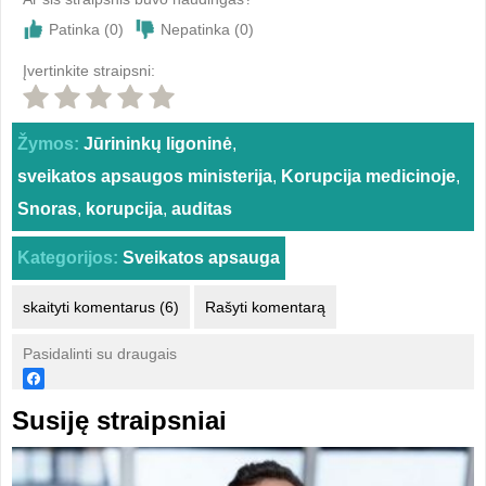
Patinka (
0
)
Nepatinka (
0
)
Įvertinkite straipsni:
Žymos:
Jūrininkų ligoninė
,
sveikatos apsaugos ministerija
,
Korupcija medicinoje
,
Snoras
,
korupcija
,
auditas
Kategorijos:
Sveikatos apsauga
skaityti komentarus (6)
Rašyti komentarą
Pasidalinti su draugais
Susiję straipsniai