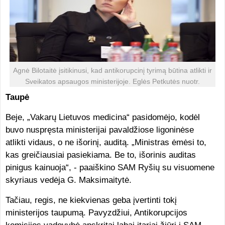
Agnė Bilotaitė įsitikinusi, kad antikorupcinį tyrimą būtina atlikti ir
Sveikatos apsaugos ministerijoje. Eglės Petkutės nuotr.
Taupė
Beje, „Vakarų Lietuvos medicina“ pasidomėjo, kodėl
buvo nuspręsta ministerijai pavaldžiose ligoninėse
atlikti vidaus, o ne išorinį, auditą. „Ministras ėmėsi to,
kas greičiausiai pasiekiama. Be to, išorinis auditas
pinigus kainuoja“, - paaiškino SAM Ryšių su visuomene
skyriaus vedėja G. Maksimaitytė.
Tačiau, regis, ne kiekvienas geba įvertinti tokį
ministerijos taupumą. Pavyzdžiui, Antikorupcijos