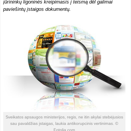
jūrininkų ligoninės kreipimasis į teismą dėl galimai
paviešintų įstaigos dokumentų.
Sveikatos apsaugos ministerijos, regis, ne itin akylai stebėjusios
sau pavaldžias įstaigas, laukia antikorupcinis vertinimas. ©
Fotolia.com