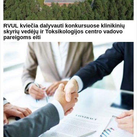
RVUL kviečia dalyvauti konkursuose klinikinių
skyrių vedėjų ir Toksikologijos centro vadovo
pareigoms eiti