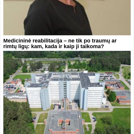
Medicininė reabilitacija – ne tik po traumų ar
rimtų ligų: kam, kada ir kaip ji taikoma?