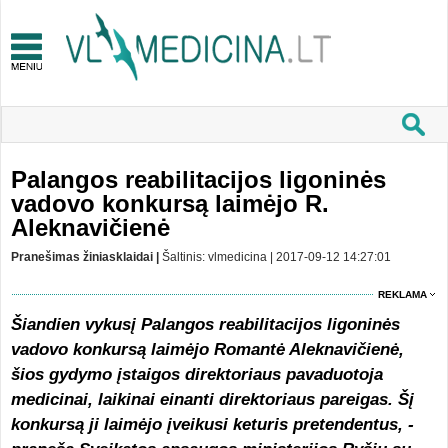
Palangos reabilitacijos ligoninės
vadovo konkursą laimėjo R.
Aleknavičienė
Pranešimas žiniasklaidai |
Šaltinis: vlmedicina | 2017-09-12 14:27:01
REKLAMA
Šiandien vykusį Palangos reabilitacijos ligoninės
vadovo konkursą laimėjo Romantė Aleknavičienė,
šios gydymo įstaigos
direktoriaus pavaduotoja
medicinai, laikinai einanti direktoriaus pareigas. Šį
konkursą ji laimėjo įveikusi keturis pretendentus, -