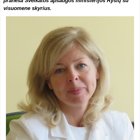
praneša Sveikatos apsaugos ministerijos Ryšių su
visuomene skyrius.