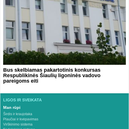
Bus skelbiamas pakartotinis konkursas
Respublikinės Šiaulių ligoninės vadovo
pareigoms eiti
LIGOS IR SVEIKATA
Man rūpi
Širdis ir kraujotaka
Plaučiai ir kvėpavimas
Virškinimo sistema