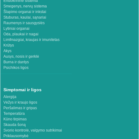
Endokrininė sistema
Smegenys, nervų sistema
Šlapimo organai ir inkstai
Stuburas, kaulai, sąnariai
Raumenys ir sausgyslės
Lytiniai organai
Oda, plaukai ir nagai
Limfmazgiai, kraujas ir imunitetas
Krūtys
Akys
Ausys, nosis ir gerklė
Burna ir dantys
Psichikos ligos
Simptomai ir ligos
Alergija
Vėžys ir kraujo ligos
Peršalimas ir gripas
Temperatūra
Kūno tirpimas
Skauda šoną
Svorio kontrolė, valgymo sutrikimai
Priklausomybė