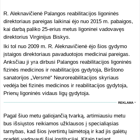
R. Aleknavičienė Palangos reabilitacijos ligoninės
direktoriaus pareigas laikinai ėjo nuo 2015 m. pabaigos,
kai darbą paliko 25-erius metus ligoninei vadovavęs
direktorius Virginijus Biskys.
Iki tol nuo 2009 m. R. Aleknavičienė ėjo šios gydymo
įstaigos direktoriaus pavaduotojos medicinai pareigas.
Anksčiau ji yra dirbusi Palangos reabilitacijos ligoninės
fizinės medicinos ir reabilitacijos gydytoja, Birštono
sanatorijos „Versmė“ Neuroreabilitacijos skyriaus
vedėja bei fizinės medicinos ir reabilitacijos gydytoja,
Prienų ligoninės vidaus ligų gydytoja.
REKLAMA
Pagal šiuo metu galiojančią tvarką, artimiausiu metu
bus išsiųstos reikiamos užklausos į specialiąsias
tarnybas, kad šios įvertintų laimėtoją ir kad jis galėtų
pradėti vadovauti šiai institucijai. Kitaip tariant,