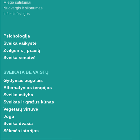
Miego sutrikimai
Nuovargis ir silpnumas
Infekcinės ligos
Psichologija
Sveika vaikystė
Žvilgsnis į praeitį
Sveika senatvė
SVEIKATA BE VAISTŲ
Gydymas augalais
Alternatyvios terapijos
Sveika mityba
Sveikas ir gražus kūnas
Vegetarų virtuvė
Joga
Sveika dvasia
Sėkmės istorijos