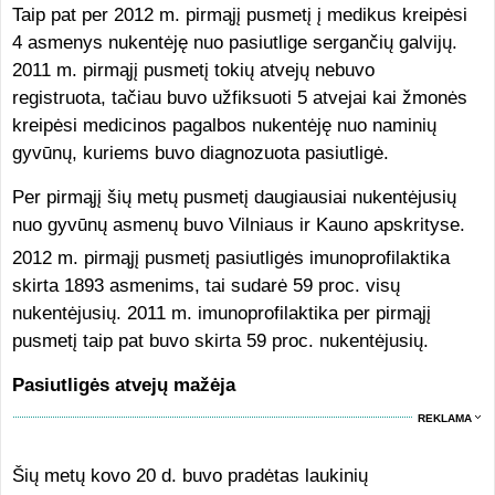
Taip pat per 2012 m. pirmąjį pusmetį į medikus kreipėsi
4 asmenys nukentėję nuo pasiutlige sergančių galvijų.
2011 m. pirmąjį pusmetį tokių atvejų nebuvo
registruota, tačiau buvo užfiksuoti 5 atvejai kai žmonės
kreipėsi medicinos pagalbos nukentėję nuo naminių
gyvūnų, kuriems buvo diagnozuota pasiutligė.
Per pirmąjį šių metų pusmetį daugiausiai nukentėjusių
nuo gyvūnų asmenų buvo Vilniaus ir Kauno apskrityse.
2012 m. pirmąjį pusmetį pasiutligės imunoprofilaktika
skirta 1893 asmenims, tai sudarė 59 proc. visų
nukentėjusių. 2011 m. imunoprofilaktika per pirmąjį
pusmetį taip pat buvo skirta 59 proc. nukentėjusių.
Pasiutligės atvejų mažėja
REKLAMA
Šių metų kovo 20 d. buvo pradėtas laukinių