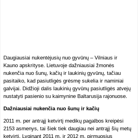
Daugiausiai nukentėjusių nuo gyvūnų – Vilniaus ir
Kauno apskrityse. Lietuvoje dažniausiai žmonės
nukenčia nuo šunų, kačių ir laukinių gyvūnų, tačiau
pasitaiko, kad pasiutligės grėsmę sukelia ir naminiai
galvijai. Didžioji dalis laukinių gyvūnų pasiutligės atvejų
nustatyti pasienio su kaimynine Baltarusija rajonuose.
Dažniausiai nukenčia nuo šunų ir kačių
2011 m. per antrąjį ketvirtį medikų pagalbos kreipėsi
2153 asmenys, tai šiek tiek daugiau nei antrąjį šių metų
ketvirtį. Lyginant 2011 m. ir 2012 m. pirmuosius