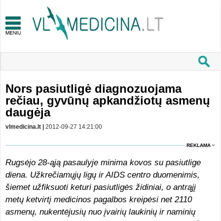
Nors pasiutligė diagnozuojama
rečiau, gyvūnų apkandžiotų asmenų
daugėja
vlmedicina.lt |
2012-09-27 14:21:00
REKLAMA
Rugsėjo 28-ąją pasaulyje minima kovos su pasiutlige
diena. Užkrečiamųjų ligų ir AIDS centro duomenimis,
šiemet užfiksuoti keturi pasiutligės židiniai, o antrąjį
metų ketvirtį medicinos pagalbos kreipėsi net 2110
asmenų, nukentėjusių nuo įvairių laukinių ir naminių