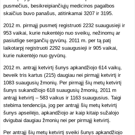
pusmečius, besikreipiančiųjų medicinos pagalbos
skaičius buvo panašus, atitinkamai 3207 ir 3195.
2012 m. pirmąjį pusmetį registruoti 2232 suaugusieji ir
953 vaikai, kurie nukentėjo nuo sveikų, nežinomų ar
pasiutlige sergančių gyvūnų. 2011 m. per tą patį
laikotarpį registruoti 2292 suaugusieji ir 905 vaikai,
kurie nukentėjo nuo gyvūnų.
2012 m. antrąjį ketvirtį šunys apkandžiojo 614 vaikų,
beveik tris kartus (215) daugiau nei pirmąjį ketvirtį ir
1083 suaugusių žmonių. Per pirmąjį šių metų ketvirtį
šunys sukandžiojo 618 suaugusių žmonių, 2011 m
antrąjį ketvirtį – 583 vaikus ir 1163 suaugusius. Taigi
stebima tendencija, jog per antrąjį šių metų ketvirtį
šunys apseilėjo, apkandžiojo ar kaip kitaip sužalojo
dvigubai daugiau žmonių nei per pirmąjį ketvirtį.
Per antrąjį šių metų ketvirtį sveiki šunys apkandžiojo