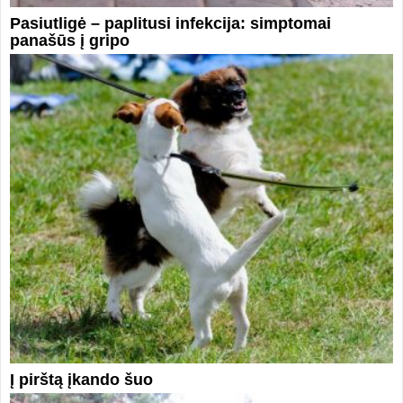
Pasiutligė – paplitusi infekcija: simptomai
panašūs į gripo
Į pirštą įkando šuo