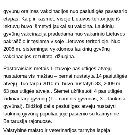
gyvūnų oralinės vakcinacijos nuo pasiutligės pavasario
etapas. Kaip ir kasmet, visoje Lietuvos teritorijoje iš
lėktuvų buvo išmėtyti jaukai su vakcina. Laukinių
gyvūnų vakcinacija pradedama nuo vakarinio Lietuvos
pakraščio ir tęsiama visoje Lietuvos teritorijoje. Nuo
2006 m. sistemingai vykdomos laukinių gyvūnų
vakcinacijos rezultatai džiugina.
Pastaraisiais metais Lietuvoje pasiutligės atvejų
nustatoma vis mažiau – pernai nustatyta 14 pasiutligės
atvejų. Tuo tarpu 2010 m. buvo nustatyti 33, 2009 m. –
63 pasiutligės atvejai. Šiemet užfiksuoti 4 pasiutligės
židiniai tarp gyvūnų (1 – naminis gyvūnas, 3 – laukiniai
gyvūnai). Didžioji dalis pasiutligės atvejų nustatyti
laukinių gyvūnų populiacijoje pasienio su kaimynine
Baltarusija rajonuose.
Valstybinė maisto ir veterinarijos tarnyba įspėja