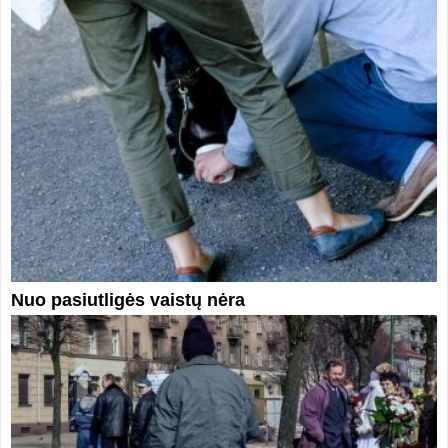
Nuo pasiutligės vaistų nėra