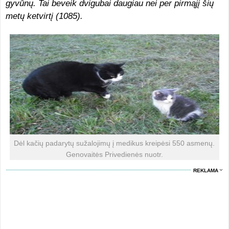
gyvūnų. Tai beveik dvigubai daugiau nei per pirmąjį šių
metų ketvirtį (1085).
Dėl kačių padarytų sužalojimų į medikus kreipėsi 550 asmenų.
Genovaitės Privedienės nuotr.
REKLAMA