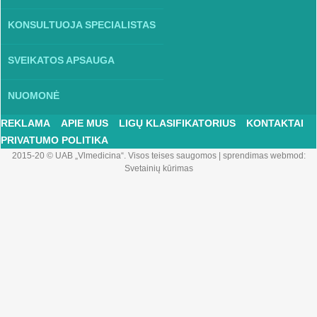
KONSULTUOJA SPECIALISTAS
SVEIKATOS APSAUGA
NUOMONĖ
REKLAMA
APIE MUS
LIGŲ KLASIFIKATORIUS
KONTAKTAI
PRIVATUMO POLITIKA
2015-20 © UAB „Vlmedicina“. Visos teises saugomos
|
sprendimas webmod:
Svetainių kūrimas