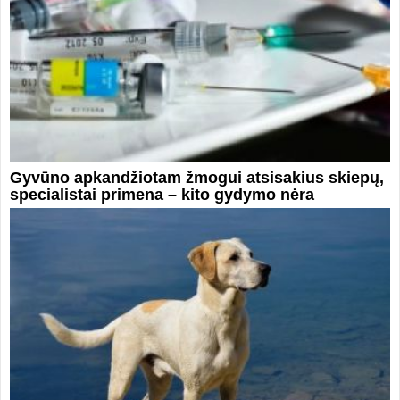
Gyvūno apkandžiotam žmogui atsisakius skiepų,
specialistai primena – kito gydymo nėra