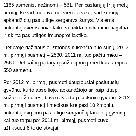
1165 asmenis, nežinomi – 581. Per pastarųjų trijų metų
pirmąjį ketvirtį nebuvo nei vieno atvejo, kad žmogų
apkandžiotų pasiutlige sergantys šunys. Visiems
nukentėjusiems buvo laiku suteikta medicininė pagalba
ir skirta pasiutligės imunoprofilaktika.
Lietuvoje dažniausiai žmonės nukenčia nuo šunų, 2012
m. pirmąjį pusmetį – 2530, 2011 m. tuo pačiu metu –
2569. Dėl kačių padarytų sužalojimų į medikus kreipėsi
550 asmenų.
Per 2012 m. pirmąjį pusmetį daugiausiai pasiutusių
gyvūnų, kurie apseiliojo, apkandžiojo ar kaip kitaip
sužalojo žmones, buvo rasta tarp laukinių gyvūnų. 2012
m. pirmąjį pusmetį į medikus kreipėsi 10 žmonių,
nukentėjusių nuo pasiutlige sergančių laukinių gyvūnų,
kai tuo tarpu per 2011 m. pirmąjį pusmetį buvo
užfiksuoti 8 tokie atvejai.