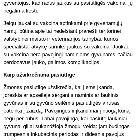
gyventojus, kad radus jaukus su pasiutligės vakcina, jų
negalima liesti.
Jeigu jaukai su vakcina aptinkami prie gyvenamųjų
namų, būtina apie tai nedelsiant pranešti teritorinei
valstybinei maisto ir veterinarijos tarnybai, kurios
specialistai atvykę surinks jaukus su vakcina. Jaukai
su vakcina nėra pavojingi naminiams gyvūnams, tačiau
perdozavus jauko, galimos komplikacijos.
Kaip užsikrečiama pasiutlige
Žmonės pasiutlige užsikrečia, kai jiems įkanda,
įdreskia ar apseilėja sergantis naminis ar laukinis
gyvūnas ir su gyvūno seilėmis pasiutligės virusas
patenka į žaizdą. Pavojingesni įkandimai į nuogą kūną,
negu per rūbus. Labai pavojinga, kai pasiutę laukiniai
gyvūnai giliai sukandžioja žmogui veidą: jam būdingas
trumpesnis inkubacinis periodas ir didesnis pavojus