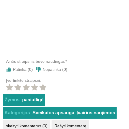
Ar šis straipsnis buvo naudingas?
Patinka (
0
)
Nepatinka (
0
)
Įvertinkite straipsni:
Žymos:
pasiutligė
Kategorijos:
Sveikatos apsauga
,
Įvairios naujienos
skaityti komentarus (0)
Rašyti komentarą