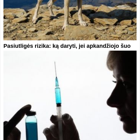
Pasiutligės rizika: ką daryti, jei apkandžiojo šuo