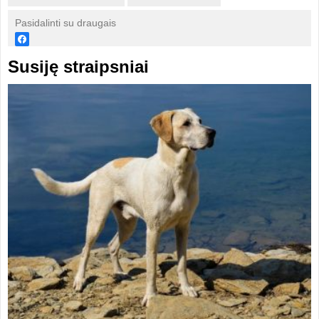
Pasidalinti su draugais
Susiję straipsniai