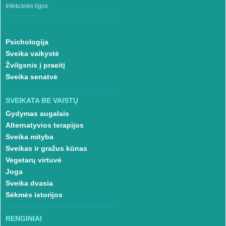
Infekcinės ligos
Psichologija
Sveika vaikystė
Žvilgsnis į praeitį
Sveika senatvė
SVEIKATA BE VAISTŲ
Gydymas augalais
Alternatyvios terapijos
Sveika mityba
Sveikas ir gražus kūnas
Vegetarų virtuvė
Joga
Sveika dvasia
Sėkmės istorijos
RENGINIAI