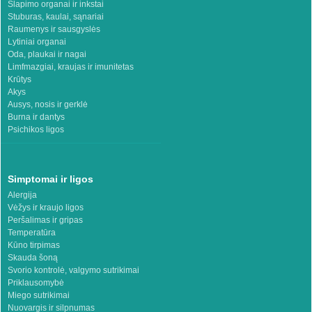
Šlapimo organai ir inkstai
Stuburas, kaulai, sąnariai
Raumenys ir sausgyslės
Lytiniai organai
Oda, plaukai ir nagai
Limfmazgiai, kraujas ir imunitetas
Krūtys
Akys
Ausys, nosis ir gerklė
Burna ir dantys
Psichikos ligos
Simptomai ir ligos
Alergija
Vėžys ir kraujo ligos
Peršalimas ir gripas
Temperatūra
Kūno tirpimas
Skauda šoną
Svorio kontrolė, valgymo sutrikimai
Priklausomybė
Miego sutrikimai
Nuovargis ir silpnumas