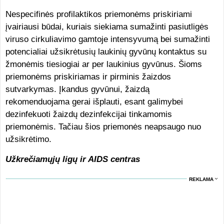
Nespecifinės profilaktikos priemonėms priskiriami
įvairiausi būdai, kuriais siekiama sumažinti pasiutligės
viruso cirkuliavimo gamtoje intensyvumą bei sumažinti
potencialiai užsikrėtusių laukinių gyvūnų kontaktus su
žmonėmis tiesiogiai ar per laukinius gyvūnus. Šioms
priemonėms priskiriamas ir pirminis žaizdos
sutvarkymas. Įkandus gyvūnui, žaizdą
rekomenduojama gerai išplauti, esant galimybei
dezinfekuoti žaizdų dezinfekcijai tinkamomis
priemonėmis. Tačiau šios priemonės neapsaugo nuo
užsikrėtimo.
Užkrečiamųjų ligų ir AIDS centras
REKLAMA