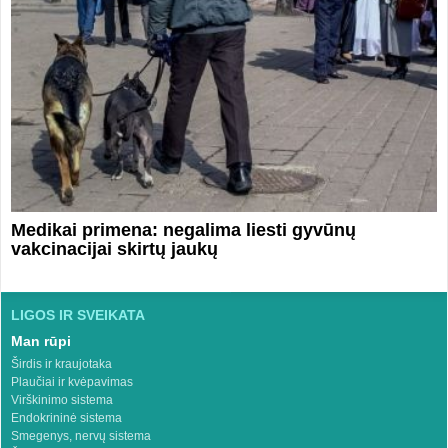
Medikai primena: negalima liesti gyvūnų
vakcinacijai skirtų jaukų
LIGOS IR SVEIKATA
Man rūpi
Širdis ir kraujotaka
Plaučiai ir kvėpavimas
Virškinimo sistema
Endokrininė sistema
Smegenys, nervų sistema