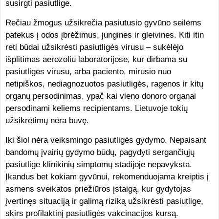
susirgti pasiutlige.
Rečiau žmogus užsikrečia pasiutusio gyvūno seilėms
patekus į odos įbrėžimus, jungines ir gleivines. Kiti itin
reti būdai užsikrėsti pasiutligės virusu – sukėlėjo
išplitimas aerozoliu laboratorijose, kur dirbama su
pasiutligės virusu, arba paciento, mirusio nuo
netipiškos, nediagnozuotos pasiutligės, ragenos ir kitų
organų persodinimas, ypač kai vieno donoro organai
persodinami keliems recipientams. Lietuvoje tokių
užsikrėtimų nėra buvę.
Iki šiol nėra veiksmingo pasiutligės gydymo. Nepaisant
bandomų įvairių gydymo būdų, pagydyti sergančiųjų
pasiutlige klinikinių simptomų stadijoje nepavyksta.
Įkandus bet kokiam gyvūnui, rekomenduojama kreiptis į
asmens sveikatos priežiūros įstaigą, kur gydytojas
įvertinęs situaciją ir galimą riziką užsikrėsti pasiutlige,
skirs profilaktinį pasiutligės vakcinacijos kursą.