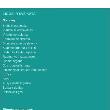
LIGOS IR SVEIKATA
Man rūpi
Širdis ir kraujotaka
Plaučiai ir kvėpavimas
Virškinimo sistema
Endokrininė sistema
Smegenys, nervų sistema
Šlapimo organai ir inkstai
Stuburas, kaulai, sąnariai
Raumenys ir sausgyslės
Lytiniai organai
Oda, plaukai ir nagai
Limfmazgiai, kraujas ir imunitetas
Krūtys
Akys
Ausys, nosis ir gerklė
Burna ir dantys
Psichikos ligos
Simptomai ir ligos