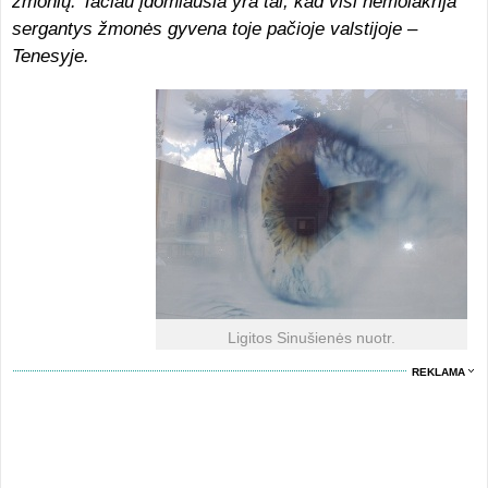
žmonių. Tačiau įdomiausia yra tai, kad visi hemolakrija
sergantys žmonės gyvena toje pačioje valstijoje –
Tenesyje.
Ligitos Sinušienės nuotr.
REKLAMA