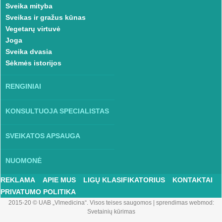
Sveika mityba
Sveikas ir gražus kūnas
Vegetarų virtuvė
Joga
Sveika dvasia
Sėkmės istorijos
RENGINIAI
KONSULTUOJA SPECIALISTAS
SVEIKATOS APSAUGA
NUOMONĖ
REKLAMA
APIE MUS
LIGŲ KLASIFIKATORIUS
KONTAKTAI
PRIVATUMO POLITIKA
2015-20 © UAB „Vlmedicina“. Visos teises saugomos
|
sprendimas webmod:
Svetainių kūrimas