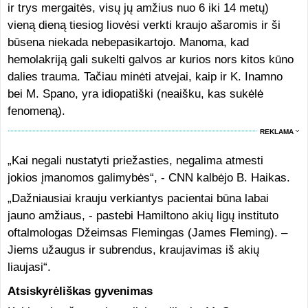
ir trys mergaitės, visų jų amžius nuo 6 iki 14 metų)
vieną dieną tiesiog liovėsi verkti kraujo ašaromis ir ši
būsena niekada nebepasikartojo. Manoma, kad
hemolakriją gali sukelti galvos ar kurios nors kitos kūno
dalies trauma. Tačiau minėti atvejai, kaip ir K. Inamno
bei M. Spano, yra idiopatiški (neaišku, kas sukėlė
fenomeną).
REKLAMA
„Kai negali nustatyti priežasties, negalima atmesti
jokios įmanomos galimybės“, - CNN kalbėjo B. Haikas.
„Dažniausiai krauju verkiantys pacientai būna labai
jauno amžiaus, - pastebi Hamiltono akių ligų instituto
oftalmologas Džeimsas Flemingas (James Fleming). –
Jiems užaugus ir subrendus, kraujavimas iš akių
liaujasi“.
Atsiskyrėliškas gyvenimas