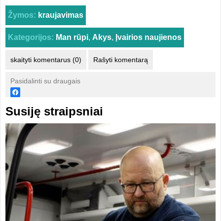
Žymos:
kraujavimas
Kategorijos:
Man rūpi
,
Akys
,
Įvairios naujienos
skaityti komentarus (0)
Rašyti komentarą
Pasidalinti su draugais
Susiję straipsniai