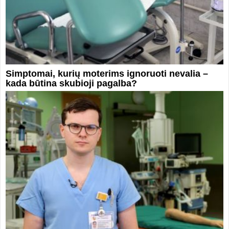
Simptomai, kurių moterims ignoruoti nevalia –
kada būtina skubioji pagalba?