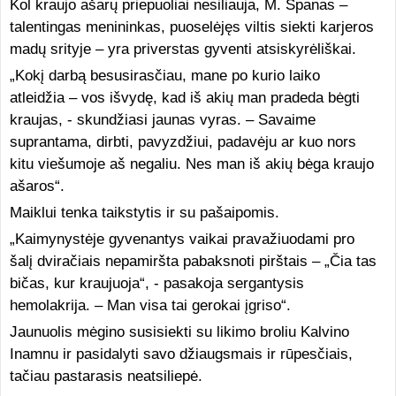
Kol kraujo ašarų priepuoliai nesiliauja, M. Spanas –
talentingas menininkas, puoselėjęs viltis siekti karjeros
madų srityje – yra priverstas gyventi atsiskyrėliškai.
„Kokį darbą besusirasčiau, mane po kurio laiko
atleidžia – vos išvydę, kad iš akių man pradeda bėgti
kraujas, - skundžiasi jaunas vyras. – Savaime
suprantama, dirbti, pavyzdžiui, padavėju ar kuo nors
kitu viešumoje aš negaliu. Nes man iš akių bėga kraujo
ašaros“.
Maiklui tenka taikstytis ir su pašaipomis.
„Kaimynystėje gyvenantys vaikai pravažiuodami pro
šalį dviračiais nepamiršta pabaksnoti pirštais – „Čia tas
bičas, kur kraujuoja“, - pasakoja sergantysis
hemolakrija. – Man visa tai gerokai įgriso“.
Jaunuolis mėgino susisiekti su likimo broliu Kalvino
Inamnu ir pasidalyti savo džiaugsmais ir rūpesčiais,
tačiau pastarasis neatsiliepė.