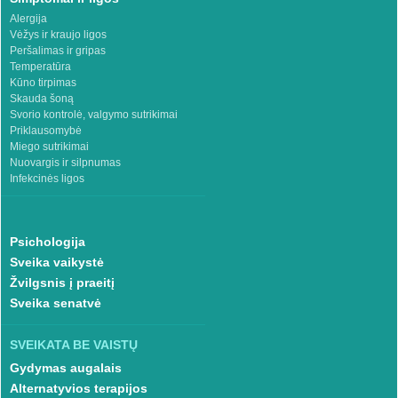
Alergija
Vėžys ir kraujo ligos
Peršalimas ir gripas
Temperatūra
Kūno tirpimas
Skauda šoną
Svorio kontrolė, valgymo sutrikimai
Priklausomybė
Miego sutrikimai
Nuovargis ir silpnumas
Infekcinės ligos
Psichologija
Sveika vaikystė
Žvilgsnis į praeitį
Sveika senatvė
SVEIKATA BE VAISTŲ
Gydymas augalais
Alternatyvios terapijos