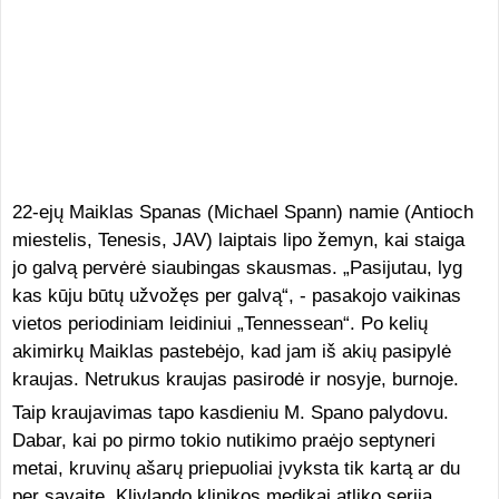
22-ejų Maiklas Spanas (Michael Spann) namie (Antioch
miestelis, Tenesis, JAV) laiptais lipo žemyn, kai staiga
jo galvą pervėrė siaubingas skausmas. „Pasijutau, lyg
kas kūju būtų užvožęs per galvą“, - pasakojo vaikinas
vietos periodiniam leidiniui „Tennessean“. Po kelių
akimirkų Maiklas pastebėjo, kad jam iš akių pasipylė
kraujas. Netrukus kraujas pasirodė ir nosyje, burnoje.
Taip kraujavimas tapo kasdieniu M. Spano palydovu.
Dabar, kai po pirmo tokio nutikimo praėjo septyneri
metai, kruvinų ašarų priepuoliai įvyksta tik kartą ar du
per savaitę. Klivlando klinikos medikai atliko seriją