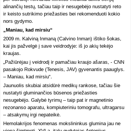
alinančių testų, tačiau taip ir nesugebėjo nustatyti reto
ir keisto sutrikimo priežasties bei rekomenduoti kokio
nors gydymo.
„Maniau, kad mirsiu“
2009 m. Kalviną Inmaną (Calvino Inman) ištiko šokas,
kai jis pažvelgė į save veidrodyje: iš jo akių tekėjo
kraujas.
„Pažiūrėjau į veidrodį ir pamačiau kraujo ašaras, - CNN
pasakojo Rokvude (Tenesis, JAV) gyvenantis paauglys.
– Maniau, kad mirsiu“.
Jaunuolis skubiai atsidūrė medikų rankose, tačiau šie
nustatyti gluminančios būsenos priežasties
nesugebėjo. Galybė tyrimų – taip pat ir magnetinio
rezonanso aparatu, kompiuteriniu tomografu, ultragarsu
– atsakymų irgi nepateikė.
Hemolakrijos fenomenas mokslininkus glumina jau ne
vieną šimtmetį. XVI a. italų gydytojas Antonijus