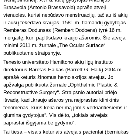
Brasavola (Antonio Brassavola) aprašė atvejį
vienuolės, kuriai nebūdavo menstruacijų, tačiau iš akių
ir ausų tekėdavo kraujas. 1581 m. flamandų gydytojas
Remberas Dodunsas (Rembert Dodoens) tyrė 16 m.
mergaitę, kuri paplūsdavo kraujo ašaromis. Šie atvejai
minimi 2011 m. žurnale „The Ocular Surface“
publikuotame straipsnyje.
Tenesio universiteto Hamiltono akių ligų instituto
direktorius Baretas Haikas (Barrett G. Haik) 2004 m.
aprašė keturis žinomus hemolakrijos atvejus. Jo
apžvalga publikuota žurnale „Ophthalmic Plastic &
Reconstructive Surgery“. Straipsnio autoriai priėjo
išvadą, kad „kraujo ašaros yra neįprastas klinikinis
fenomenas, kuris kelia nerimą jomis verkiantiesiems ir
glumina gydytojus“. Vis dėlto, „tokiais atvejais
paprastai išgyjama be gydymo“.
Tai tiesa – visais keturiais atvejais pacientai (berniukas