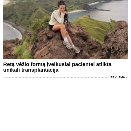
Retą vėžio formą įveikusiai pacientei atlikta
unikali transplantacija
REKLAMA