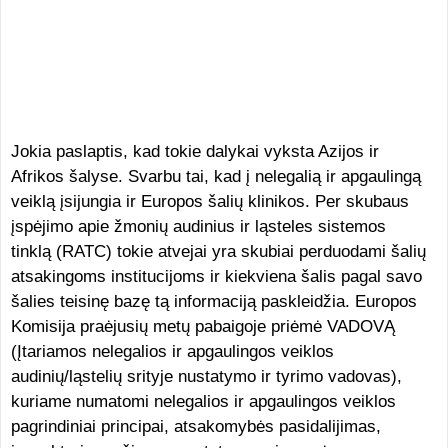
Jokia paslaptis, kad tokie dalykai vyksta Azijos ir
Afrikos šalyse. Svarbu tai, kad į nelegalią ir apgaulingą
veiklą įsijungia ir Europos šalių klinikos. Per skubaus
įspėjimo apie žmonių audinius ir ląsteles sistemos
tinklą (RATC) tokie atvejai yra skubiai perduodami šalių
atsakingoms institucijoms ir kiekviena šalis pagal savo
šalies teisinę bazę tą informaciją paskleidžia. Europos
Komisija praėjusių metų pabaigoje priėmė VADOVĄ
(Įtariamos nelegalios ir apgaulingos veiklos
audinių/ląstelių srityje nustatymo ir tyrimo vadovas),
kuriame numatomi nelegalios ir apgaulingos veiklos
pagrindiniai principai, atsakomybės pasidalijimas,