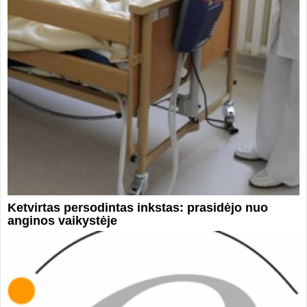
Ketvirtas persodintas inkstas: prasidėjo nuo
anginos vaikystėje