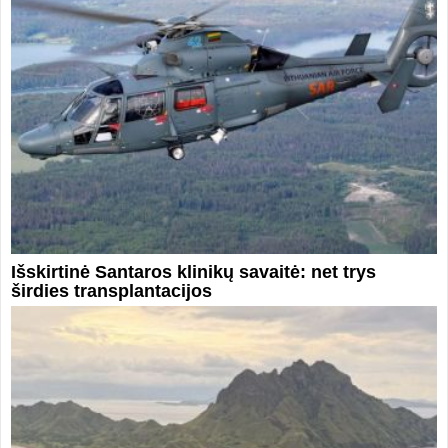
Išskirtinė Santaros klinikų savaitė: net trys
širdies transplantacijos