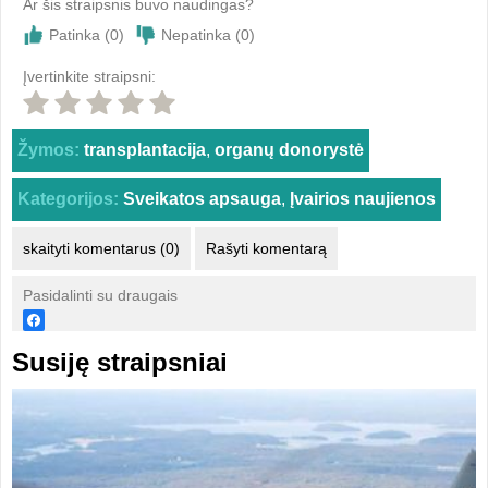
Ar šis straipsnis buvo naudingas?
Patinka (
0
)
Nepatinka (
0
)
Įvertinkite straipsni:
Žymos:
transplantacija
,
organų donorystė
Kategorijos:
Sveikatos apsauga
,
Įvairios naujienos
skaityti komentarus (0)
Rašyti komentarą
Pasidalinti su draugais
Susiję straipsniai