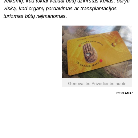
veiksmų, kad tokiai veiklai būtų užkirstas kelias, daryti
viską, kad organų pardavimas ar transplantacijos
turizmas būtų neįmanomas.
Genovaitės Privedienės nuotr.
REKLAMA