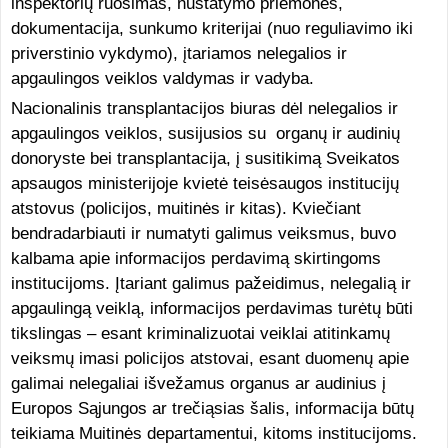
inspektorių ruošimas, nustatymo priemonės,
dokumentacija, sunkumo kriterijai (nuo reguliavimo iki
priverstinio vykdymo), įtariamos nelegalios ir
apgaulingos veiklos valdymas ir vadyba.
Nacionalinis transplantacijos biuras dėl nelegalios ir
apgaulingos veiklos, susijusios su organų ir audinių
donoryste bei transplantacija, į susitikimą Sveikatos
apsaugos ministerijoje kvietė teisėsaugos institucijų
atstovus (policijos, muitinės ir kitas). Kviečiant
bendradarbiauti ir numatyti galimus veiksmus, buvo
kalbama apie informacijos perdavimą skirtingoms
institucijoms. Įtariant galimus pažeidimus, nelegalią ir
apgaulingą veiklą, informacijos perdavimas turėtų būti
tikslingas – esant kriminalizuotai veiklai atitinkamų
veiksmų imasi policijos atstovai, esant duomenų apie
galimai nelegaliai išvežamus organus ar audinius į
Europos Sąjungos ar trečiąsias šalis, informacija būtų
teikiama Muitinės departamentui, kitoms institucijoms.