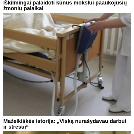
Iškilmingai palaidoti kūnus mokslui paaukojusių
žmonių palaikai
Mažeikiškės istorija: „Viską nurašydavau darbui
ir stresui“