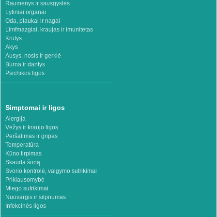
Raumenys ir sausgyslės
Lytiniai organai
Oda, plaukai ir nagai
Limfmazgiai, kraujas ir imunitetas
Krūtys
Akys
Ausys, nosis ir gerklė
Burna ir dantys
Psichikos ligos
Simptomai ir ligos
Alergija
Vėžys ir kraujo ligos
Peršalimas ir gripas
Temperatūra
Kūno tirpimas
Skauda šoną
Svorio kontrolė, valgymo sutrikimai
Priklausomybė
Miego sutrikimai
Nuovargis ir silpnumas
Infekcinės ligos