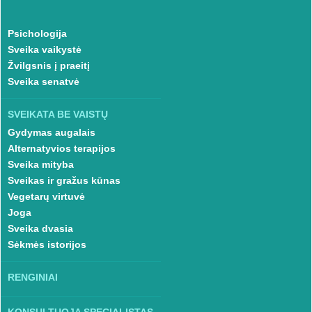
Psichologija
Sveika vaikystė
Žvilgsnis į praeitį
Sveika senatvė
SVEIKATA BE VAISTŲ
Gydymas augalais
Alternatyvios terapijos
Sveika mityba
Sveikas ir gražus kūnas
Vegetarų virtuvė
Joga
Sveika dvasia
Sėkmės istorijos
RENGINIAI