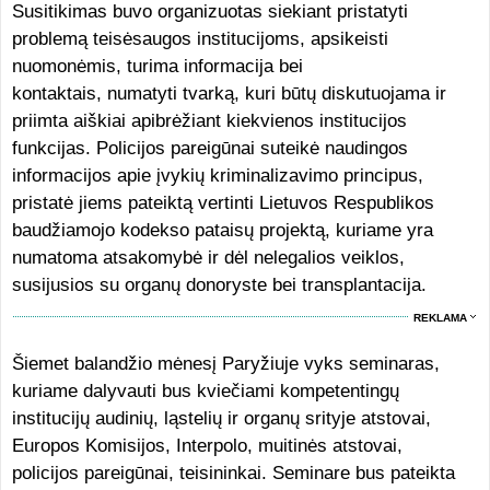
Susitikimas buvo organizuotas siekiant pristatyti
problemą teisėsaugos institucijoms, apsikeisti
nuomonėmis, turima informacija bei
kontaktais, numatyti tvarką, kuri būtų diskutuojama ir
priimta aiškiai apibrėžiant kiekvienos institucijos
funkcijas. Policijos pareigūnai suteikė naudingos
informacijos apie įvykių kriminalizavimo principus,
pristatė jiems pateiktą vertinti Lietuvos Respublikos
baudžiamojo kodekso pataisų projektą, kuriame yra
numatoma atsakomybė ir dėl nelegalios veiklos,
susijusios su organų donoryste bei transplantacija.
REKLAMA
Šiemet balandžio mėnesį Paryžiuje vyks seminaras,
kuriame dalyvauti bus kviečiami kompetentingų
institucijų audinių, ląstelių ir organų srityje atstovai,
Europos Komisijos, Interpolo, muitinės atstovai,
policijos pareigūnai, teisininkai. Seminare bus pateikta