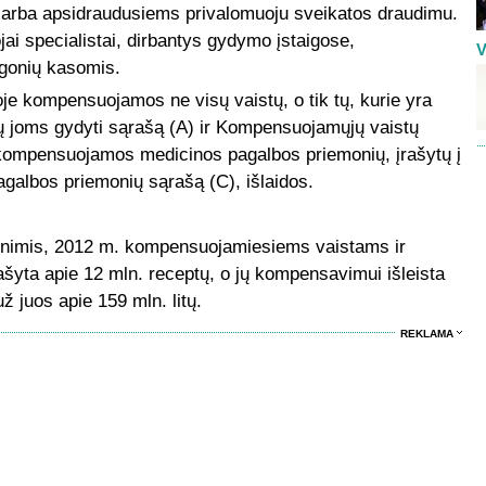
arba apsidraudusiems privalomuoju sveikatos draudimu.
ai specialistai, dirbantys gydymo įstaigose,
V
ligonių kasomis.
oje kompensuojamos ne visų vaistų, o tik tų, kurie yra
tų joms gydyti sąrašą (A) ir Kompensuojamųjų vaistų
at kompensuojamos medicinos pagalbos priemonių, įrašytų į
albos priemonių sąrašą (C), išlaidos.
enimis, 2012 m. kompensuojamiesiems vaistams ir
šyta apie 12 mln. receptų, o jų kompensavimui išleista
už juos apie 159 mln. litų.
REKLAMA