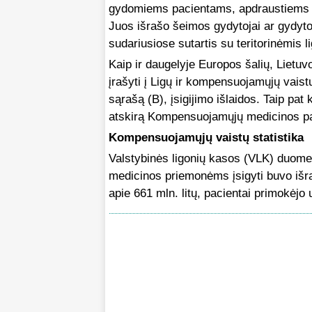
gydomiems pacientams, apdraustiems 
Juos išrašo šeimos gydytojai ar gydytoj
sudariusiose sutartis su teritorinėmis 
Kaip ir daugelyje Europos šalių, Lietuv
įrašyti į Ligų ir kompensuojamųjų vais
sąrašą (B), įsigijimo išlaidos. Taip p
atskirą Kompensuojamųjų medicinos pag
Kompensuojamųjų vaistų statistika
Valstybinės ligonių kasos (VLK) duom
medicinos priemonėms įsigyti buvo išra
apie 661 mln. litų, pacientai primokėjo 