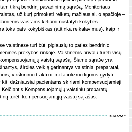
tam tikrą bendrinį pavadinimą sąrašą. Monitoriaus
aistas, už kurį primokėti reikėtų mažiausiai, o apačioje –
odamiems vaistams keliami nustatyti kokybės
yra toks pats kokybiškas (atitinka reikalavimus), kaip ir
se vaistinėse turi būti pigiausių to paties bendrinio
eninės prekybos rinkoje. Vaistinėms privalu turėti visų
ėti kompensuojamųjų vaistų sąrašą. Šiame sąraše yra
antys, širdies veiklą gerinantys vaistiniai preparatai,
oms, virškinimo trakto ir metabolizmo ligoms gydyti,
ir kiti dažniausiai pacientams skiriami kompensuojamieji
. Keičiantis Kompensuojamųjų vaistinių preparatų
ūtinų turėti kompensuojamųjų vaistų sąrašas.
REKLAMA