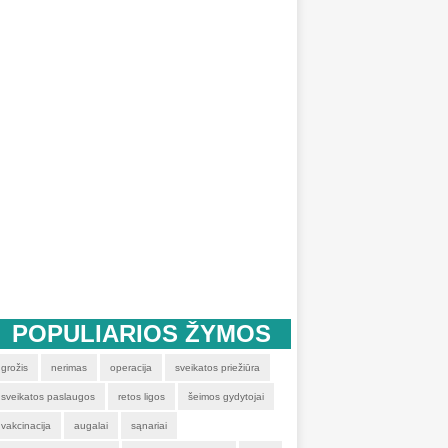
POPULIARIOS ŽYMOS
grožis
nerimas
operacija
sveikatos priežiūra
sveikatos paslaugos
retos ligos
šeimos gydytojai
vakcinacija
augalai
sąnariai