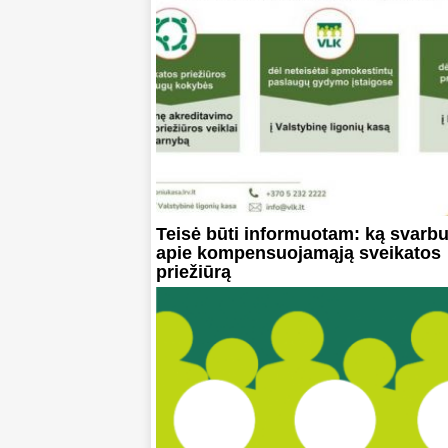
Teisė būti informuotam: ką svarbu
apie kompensuojamąją sveikatos
priežiūrą