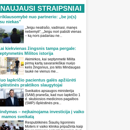
NAUJAUSI STRAIPSNIAI
riklausomybė nuo partnerio: „be jo(s)
su niekas“
„Jeigu neatrašo, vadinasi, manęs
nebemyli“, „Jeigu nori pabūti vienas
– ką nors padariau ne...
ai kiekvienas žingsnis tampa pergale:
eptynmetės Militos istorija
Akimirkos, kai septynmetė Milita
pirmą kartą savarankiškai nuėjo
kelis žingsnius, jos tėtis Mindaugas
laukė ne vienus me...
uo lapkričio pacientus galės apžiūrėti
šplėstinės praktikos slaugytojai
Sveikatos apsaugos ministerija
(SAM) praneša, kad nuo lapkričio 1
d. skubiosios medicinos pagalbos
(SMP) išplėstinės pra...
indymas – neįkainojama investicija į vaiko
r mamos sveikatą
Respublikinės Šiaulių ligoninės
Moters ir vaiko klinika pripažinta kaip