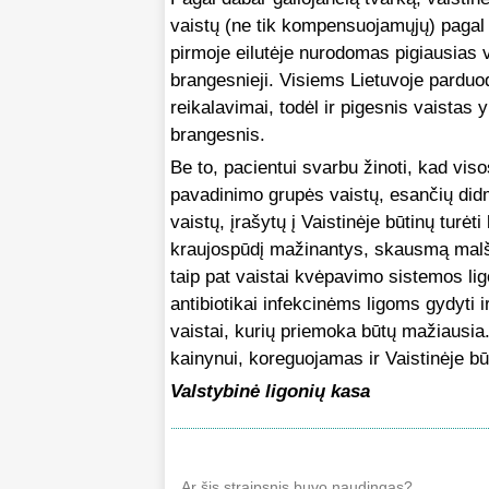
vaistų (ne tik kompensuojamųjų) pagal 
pirmoje eilutėje nurodomas pigiausias v
brangesnieji. Visiems Lietuvoje pardu
reikalavimai, todėl ir pigesnis vaistas 
brangesnis.
Be to, pacientui svarbu žinoti, kad viso
pavadinimo grupės vaistų, esančių didm
vaistų, įrašytų į Vaistinėje būtinų tur
kraujospūdį mažinantys, skausmą malšin
taip pat vaistai kvėpavimo sistemos lig
antibiotikai infekcinėms ligoms gydyti 
vaistai, kurių priemoka būtų mažiausia
kainynui, koreguojamas ir Vaistinėje b
Valstybinė ligonių kasa
Ar šis straipsnis buvo naudingas?