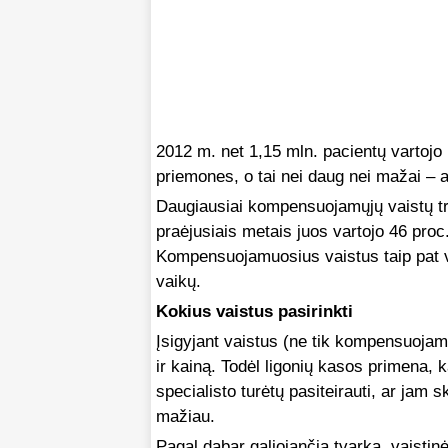
2012 m. net 1,15 mln. pacientų vartoj
priemones, o tai nei daug nei mažai – a
Daugiausiai kompensuojamųjų vaistų tr
praėjusiais metais juos vartojo 46 pro
Kompensuojamuosius vaistus taip pat v
vaikų.
Kokius vaistus pasirinkti
Įsigyjant vaistus (ne tik kompensuojam
ir kainą. Todėl ligonių kasos primena,
specialisto turėtų pasiteirauti, ar jam s
mažiau.
Pagal dabar galiojančią tvarką, vaisti