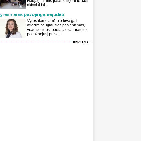
Naujagimiams palanki ligoninė, kuri
aktyviai tai...
yresniems pavojinga nejudėti
Vyresniame amžiuje lova gali
atrodyti saugiausias pasirinkimas,
ypač po ligos, operacijos ar pajutus
padažnėjusį pulsą....
REKLAMA