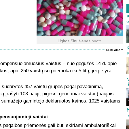
P
e
Ligitos Sinušienės nuotr.
K
REKLAMA
s
 kompensuojamuosius vaistus – nuo gegužės 14 d. apie
os, apie 250 vaistų su priemoka iki 5 litų, jei jie yra
N
i
, sudarytos 457 vaistų grupės pagal pavadinimą,
ą įrašyti 103 nauji, pigesni generiniai vaistai (naujais
s sumažėjo gamintojo deklaruotos kainos, 1025 vaistams
Ž
i
pensuojamieji vaistai
 pagalbos priemonės gali būti skiriami ambulatoriškai