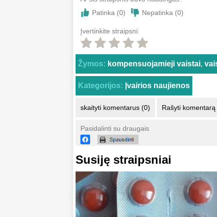
Patinka (
0
)
Nepatinka (
0
)
Įvertinkite straipsni:
Žymos:
kompensuojamieji vaistai
,
vai
Kategorijos:
Įvairios naujienos
skaityti komentarus (0)
Rašyti komentarą
Pasidalinti su draugais
Susiję straipsniai