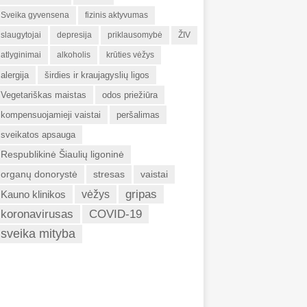
Sveika gyvensena
fizinis aktyvumas
slaugytojai
depresija
priklausomybė
ŽIV
atlyginimai
alkoholis
krūties vėžys
alergija
širdies ir kraujagyslių ligos
Vegetariškas maistas
odos priežiūra
kompensuojamieji vaistai
peršalimas
sveikatos apsauga
Respublikinė Šiaulių ligoninė
organų donorystė
stresas
vaistai
gripas
Kauno klinikos
vėžys
koronavirusas
COVID-19
sveika mityba