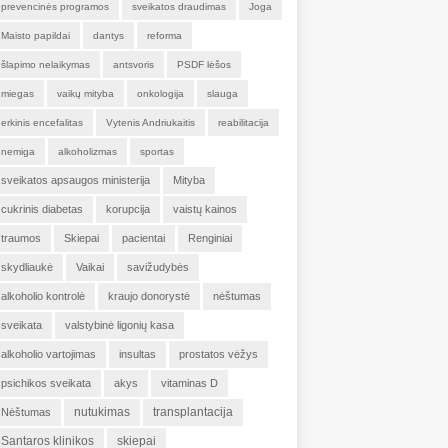
prevencinės programos
sveikatos draudimas
Joga
Maisto papildai
dantys
reforma
šlapimo nelaikymas
antsvoris
PSDF lėšos
miegas
vaikų mityba
onkologija
slauga
erkinis encefalitas
Vytenis Andriukaitis
reabilitacija
nemiga
alkoholizmas
sportas
sveikatos apsaugos ministerija
Mityba
cukrinis diabetas
korupcija
vaistų kainos
traumos
Skiepai
pacientai
Renginiai
skydliaukė
Vaikai
savižudybės
alkoholio kontrolė
kraujo donorystė
nėštumas
sveikata
valstybinė ligonių kasa
alkoholio vartojimas
insultas
prostatos vėžys
psichikos sveikata
akys
vitaminas D
nutukimas
transplantacija
Nėštumas
Santaros klinikos
skiepai