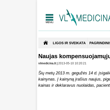
LIGOS IR SVEIKATA
PAGRINDINI
Naujas kompensuojamųjų
vlmedicina.lt |
2013-05-10 10:20:21
Šių metų 2013 m. gegužės 14 d. įsigal
kainynas. Į kainyną įrašius naujus, p
kainas ir deklaravus nuolaidas, pacien