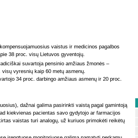
o kompensuojamuosius vaistus ir medicinos pagalbos
pie 38 proc. visų Lietuvos gyventojų.
adiciškai suvartoja pensinio amžiaus žmonės –
c. visų vyresnių kaip 60 metų asmenų.
artojo 34 proc. darbingo amžiaus asmenų ir 20 proc.
uosius), dažnai galima pasirinkti vaistą pagal gamintoją
 kad kiekvienas pacientas savo gydytojo ar farmacijos
kirtas vaistas turi analogų, už kuriuos primokėti reikėtų
nėse įrengtuose monitoriuose galima pamatyti perkamų