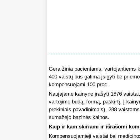
Gera žinia pacientams, vartojantiems
400 vaistų bus galima įsigyti be priemok
kompensuojami 100 proc.
Naujajame kainyne įrašyti 1876 vaistai
vartojimo būdą, formą, paskirtį. Į kainyn
prekiniais pavadinimais), 288 vaistam
sumažėjo bazinės kainos.
Kaip ir kam skiriami ir išrašomi kom
Kompensuojamieji vaistai bei medicinos