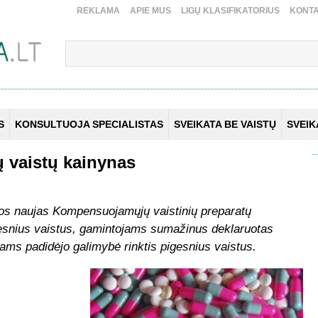
REKLAMA
APIE MUS
LIGŲ KLASIFIKATORIUS
KONTA
S
KONSULTUOJA SPECIALISTAS
SVEIKATA BE VAISTŲ
SVEI
 vaistų kainynas
ios naujas Kompensuojamųjų vaistinių preparatų
igesnius vaistus, gamintojams sumažinus deklaruotas
tams padidėjo galimybė rinktis pigesnius vaistus.