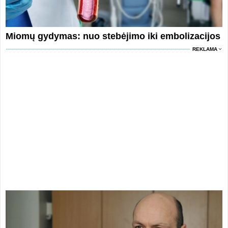
Miomų gydymas: nuo stebėjimo iki embolizacijos
REKLAMA