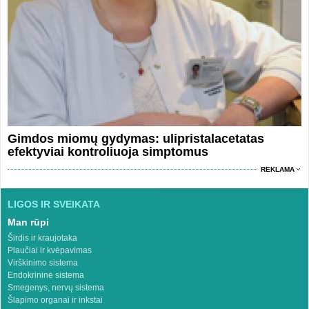
Gimdos miomų gydymas: ulipristalacetatas
efektyviai kontroliuoja simptomus
REKLAMA
LIGOS IR SVEIKATA
Man rūpi
Širdis ir kraujotaka
Plaučiai ir kvėpavimas
Virškinimo sistema
Endokrininė sistema
Smegenys, nervų sistema
Šlapimo organai ir inkstai