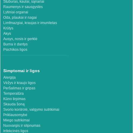
Stuburas, kaulai, sąnariai
Raumenys ir sausgyslės
Lytiniai organai
Oda, plaukai ir nagai
Limfmazgiai, kraujas ir imunitetas
Krūtys
Akys
Ausys, nosis ir gerklė
Burna ir dantys
Psichikos ligos
Simptomai ir ligos
Alergija
Vėžys ir kraujo ligos
Peršalimas ir gripas
Temperatūra
Kūno tirpimas
Skauda šoną
Svorio kontrolė, valgymo sutrikimai
Priklausomybė
Miego sutrikimai
Nuovargis ir silpnumas
Infekcinės ligos