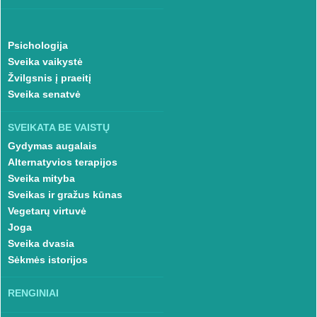
Psichologija
Sveika vaikystė
Žvilgsnis į praeitį
Sveika senatvė
SVEIKATA BE VAISTŲ
Gydymas augalais
Alternatyvios terapijos
Sveika mityba
Sveikas ir gražus kūnas
Vegetarų virtuvė
Joga
Sveika dvasia
Sėkmės istorijos
RENGINIAI