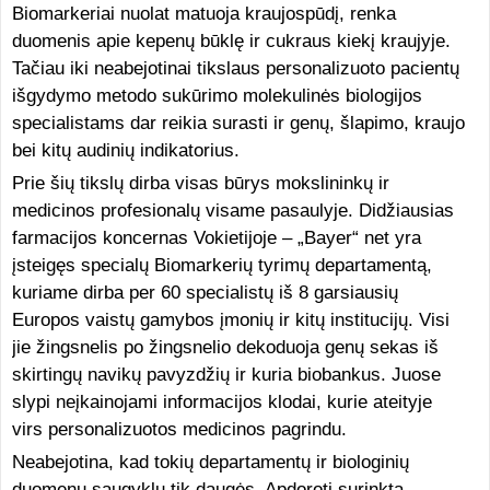
Biomarkeriai nuolat matuoja kraujospūdį, renka
duomenis apie kepenų būklę ir cukraus kiekį kraujyje.
Tačiau iki neabejotinai tikslaus personalizuoto pacientų
išgydymo metodo sukūrimo molekulinės biologijos
specialistams dar reikia surasti ir genų, šlapimo, kraujo
bei kitų audinių indikatorius.
Prie šių tikslų dirba visas būrys mokslininkų ir
medicinos profesionalų visame pasaulyje. Didžiausias
farmacijos koncernas Vokietijoje – „Bayer“ net yra
įsteigęs specialų Biomarkerių tyrimų departamentą,
kuriame dirba per 60 specialistų iš 8 garsiausių
Europos vaistų gamybos įmonių ir kitų institucijų. Visi
jie žingsnelis po žingsnelio dekoduoja genų sekas iš
skirtingų navikų pavyzdžių ir kuria biobankus. Juose
slypi neįkainojami informacijos klodai, kurie ateityje
virs personalizuotos medicinos pagrindu.
Neabejotina, kad tokių departamentų ir biologinių
duomenų saugyklų tik daugės. Apdoroti surinktą