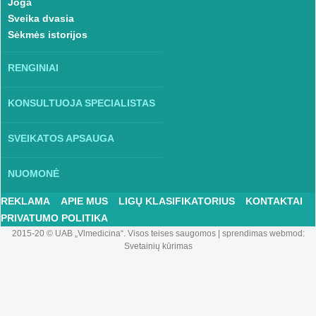
Joga
Sveika dvasia
Sėkmės istorijos
RENGINIAI
KONSULTUOJA SPECIALISTAS
SVEIKATOS APSAUGA
NUOMONĖ
REKLAMA
APIE MUS
LIGŲ KLASIFIKATORIUS
KONTAKTAI
PRIVATUMO POLITIKA
2015-20 © UAB „Vlmedicina“. Visos teises saugomos
|
sprendimas webmod:
Svetainių kūrimas