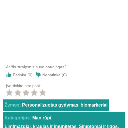
Ar šis straipsnis buvo naudingas?
Patinka (
0
)
Nepatinka (
0
)
Įvertinkite straipsni:
Žymos:
Personalizuotas gydymas
,
biomarkeriai
Kategorijos:
Man rūpi
,
Limfmazgiai, kraujas ir imunitetas
,
Simptomai ir ligos
,