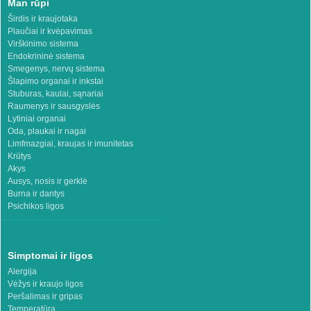
Man rūpi
Širdis ir kraujotaka
Plaučiai ir kvėpavimas
Virškinimo sistema
Endokrininė sistema
Smegenys, nervų sistema
Šlapimo organai ir inkstai
Stuburas, kaulai, sąnariai
Raumenys ir sausgyslės
Lytiniai organai
Oda, plaukai ir nagai
Limfmazgiai, kraujas ir imunitetas
Krūtys
Akys
Ausys, nosis ir gerklė
Burna ir dantys
Psichikos ligos
Simptomai ir ligos
Alergija
Vėžys ir kraujo ligos
Peršalimas ir gripas
Temperatūra