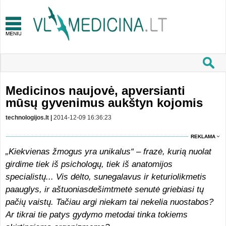
Medicinos naujovė, apversianti
mūsų gyvenimus aukštyn kojomis
technologijos.lt |
2014-12-09 16:36:23
REKLAMA
„Kiekvienas žmogus yra unikalus“ – frazė, kurią nuolat
girdime tiek iš psichologų, tiek iš anatomijos
specialistų... Vis dėlto, sunegalavus ir keturiolikmetis
paauglys, ir aštuoniasdešimtmetė senutė griebiasi tų
pačių vaistų. Tačiau argi niekam tai nekelia nuostabos?
Ar tikrai tie patys gydymo metodai tinka tokiems