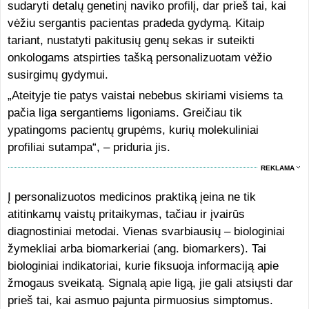
sudaryti detalų genetinį naviko profilį, dar prieš tai, kai
vėžiu sergantis pacientas pradeda gydymą. Kitaip
tariant, nustatyti pakitusių genų sekas ir suteikti
onkologams atspirties tašką personalizuotam vėžio
susirgimų gydymui.
„Ateityje tie patys vaistai nebebus skiriami visiems ta
pačia liga sergantiems ligoniams. Greičiau tik
ypatingoms pacientų grupėms, kurių molekuliniai
profiliai sutampa“, – priduria jis.
REKLAMA
Į personalizuotos medicinos praktiką įeina ne tik
atitinkamų vaistų pritaikymas, tačiau ir įvairūs
diagnostiniai metodai. Vienas svarbiausių – biologiniai
žymekliai arba biomarkeriai (ang. biomarkers). Tai
biologiniai indikatoriai, kurie fiksuoja informaciją apie
žmogaus sveikatą. Signalą apie ligą, jie gali atsiųsti dar
prieš tai, kai asmuo pajunta pirmuosius simptomus.