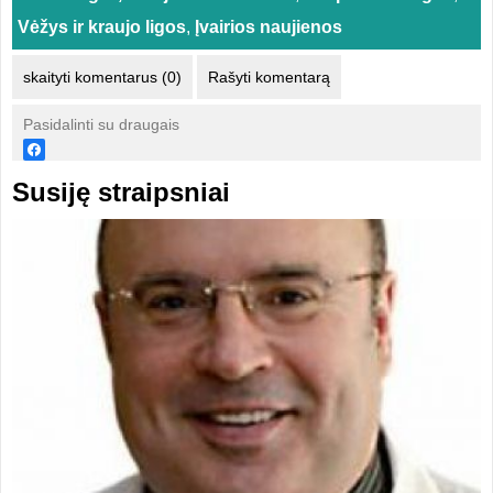
Vėžys ir kraujo ligos
,
Įvairios naujienos
skaityti komentarus (0)
Rašyti komentarą
Pasidalinti su draugais
Susiję straipsniai