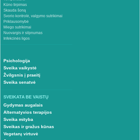
Kūno tirpimas
Skauda šoną
Svorio kontrolė, valgymo sutrikimai
Priklausomybė
Miego sutrikimai
Nuovargis ir silpnumas
Infekcinės ligos
Psichologija
Sveika vaikystė
Žvilgsnis į praeitį
Sveika senatvė
SVEIKATA BE VAISTŲ
Gydymas augalais
Alternatyvios terapijos
Sveika mityba
Sveikas ir gražus kūnas
Vegetarų virtuvė