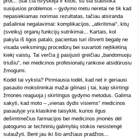
proc.. Štai čia išryškėja ir kitos, su šia statistika
susijusios problemos – gydymo metu neretai ne tik kad
nepasiekiamas norimas rezultatas, tačiau atsiranda
pašaliniai negalavimai: komplikacijos, „atkritimai“, kitų
(sveikų) organų funkcijų sutrikimai... Kartais, kol
pakyla iš ligos patalo, pacientas turi ištverti begalę ne
visada veiksmingų procedūrų bei suvartoti neįtikėtiną
kiekį vaistų. Tai verčia jį pasijusti greičiau „bandomuoju
triušiu“, nei medicinos profesionalų rankose atsidūrusiu
žmogumi.
Kodėl tai vyksta? Pirmiausia todėl, kad net ir geriausi
pasaulio mokslininkai mažai gilinasi į tai, kaip skirtingi
žmonės reaguoja į skirtingus gydymo metodus. Galima
sakyti, kad moto – „vienas dydis visiems“ medicinos
pasaulyje yra klasikinė taisyklė, kurios ilgus
dešimtmečius farmacijos bei medicinos įmonės dėl
patogumo ar techninių galimybių stokos nesistengė
sulaužyti. Bent jau iki šio amžiaus pradžios...