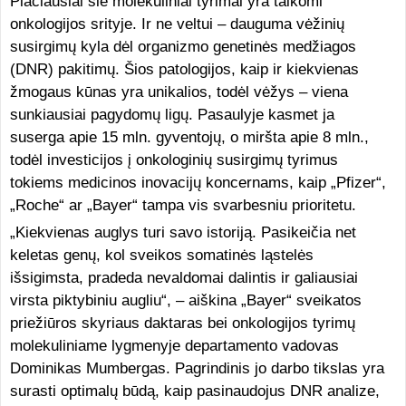
Plačiausiai šie molekuliniai tyrimai yra taikomi
onkologijos srityje. Ir ne veltui – dauguma vėžinių
susirgimų kyla dėl organizmo genetinės medžiagos
(DNR) pakitimų. Šios patologijos, kaip ir kiekvienas
žmogaus kūnas yra unikalios, todėl vėžys – viena
sunkiausiai pagydomų ligų. Pasaulyje kasmet ja
suserga apie 15 mln. gyventojų, o miršta apie 8 mln.,
todėl investicijos į onkologinių susirgimų tyrimus
tokiems medicinos inovacijų koncernams, kaip „Pfizer“,
„Roche“ ar „Bayer“ tampa vis svarbesniu prioritetu.
„Kiekvienas auglys turi savo istoriją. Pasikeičia net
keletas genų, kol sveikos somatinės ląstelės
išsigimsta, pradeda nevaldomai dalintis ir galiausiai
virsta piktybiniu augliu“, – aiškina „Bayer“ sveikatos
priežiūros skyriaus daktaras bei onkologijos tyrimų
molekuliniame lygmenyje departamento vadovas
Dominikas Mumbergas. Pagrindinis jo darbo tikslas yra
surasti optimalų būdą, kaip pasinaudojus DNR analize,