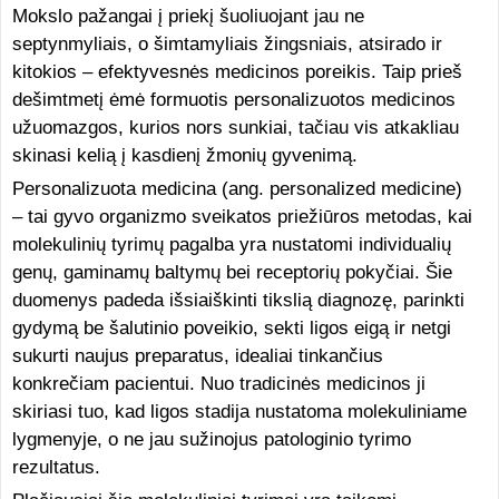
Mokslo pažangai į priekį šuoliuojant jau ne
septynmyliais, o šimtamyliais žingsniais, atsirado ir
kitokios – efektyvesnės medicinos poreikis. Taip prieš
dešimtmetį ėmė formuotis personalizuotos medicinos
užuomazgos, kurios nors sunkiai, tačiau vis atkakliau
skinasi kelią į kasdienį žmonių gyvenimą.
Personalizuota medicina (ang. personalized medicine)
– tai gyvo organizmo sveikatos priežiūros metodas, kai
molekulinių tyrimų pagalba yra nustatomi individualių
genų, gaminamų baltymų bei receptorių pokyčiai. Šie
duomenys padeda išsiaiškinti tikslią diagnozę, parinkti
gydymą be šalutinio poveikio, sekti ligos eigą ir netgi
sukurti naujus preparatus, idealiai tinkančius
konkrečiam pacientui. Nuo tradicinės medicinos ji
skiriasi tuo, kad ligos stadija nustatoma molekuliniame
lygmenyje, o ne jau sužinojus patologinio tyrimo
rezultatus.