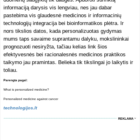
informaciją darysis vis lengviau, nes jau dabar
pastebima vis glaudesnė medicinos ir informacinių
technologijų integracija bei bioinformatikos plėtra. Ir
nors tikslios datos, kada personalizuotas gydymas
mums taps savaime suprantamu dalyku, mokslininkai
prognozuoti nesiryžta, tačiau kelias link šios
efektyvesnės bei racionalesnės medicinos praktikos
taikymo jau pramintas. Belieka tik tikslingai jo laikytis ir
toliau.
Parengta pagal:
What is personalized medicine?
Personalized medicine against cancer
technologijos.lt
REKLAMA