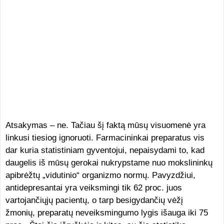
Atsakymas – ne. Tačiau šį faktą mūsų visuomenė yra
linkusi tiesiog ignoruoti. Farmacininkai preparatus vis
dar kuria statistiniam gyventojui, nepaisydami to, kad
daugelis iš mūsų gerokai nukrypstame nuo mokslininkų
apibrėžtų „vidutinio“ organizmo normų. Pavyzdžiui,
antidepresantai yra veiksmingi tik 62 proc. juos
vartojančiųjų pacientų, o tarp besigydančių vėžį
žmonių, preparatų neveiksmingumo lygis išauga iki 75