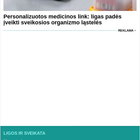
Personalizuotos medicinos link: ligas padės
įveikti sveikosios organizmo ląstelės
REKLAMA
LIGOS IR SVEIKATA