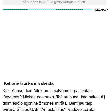
Ar suspės laiku?.. Algirdo Kubaičio nuotr.
REKLAMA
Kelionė trunka ir valandą
Kiek šansų, kad šitokiomis sąlygomis pacientas
išgyvens? Niekas neatsako. Tačiau būna, kad pakeliui į
didmiesčio ligoninę žmonės miršta. Bent jau taip
tvirtina Šilalės UAB "Ambulansas" vadovė Loreta