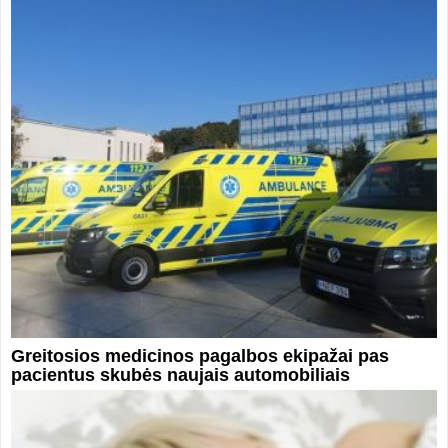
Greitosios medicinos pagalbos ekipažai pas
pacientus skubės naujais automobiliais