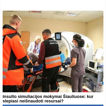
Insulto simuliacijos mokymai Šiauliuose: kur
slepiasi neišnaudoti resursai?