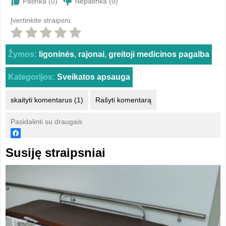
Patinka (
0
)
Nepatinka (
0
)
Įvertinkite straipsni:
Žymos:
ligoninės
,
rajonai
,
greitoji medicinos pagalba
Kategorijos:
Sveikatos apsauga
skaityti komentarus (1)
Rašyti komentarą
Pasidalinti su draugais
Susiję straipsniai