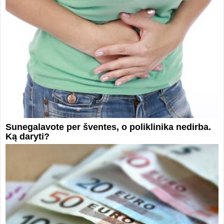
Sunegalavote per šventes, o poliklinika nedirba.
Ką daryti?