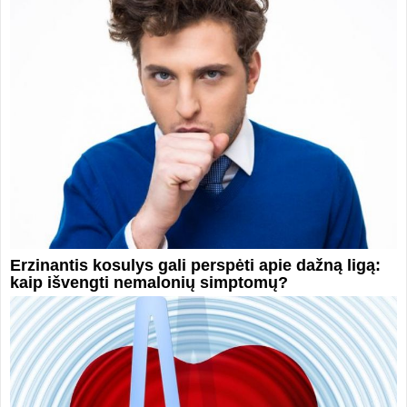
Erzinantis kosulys gali perspėti apie dažną ligą:
kaip išvengti nemalonių simptomų?