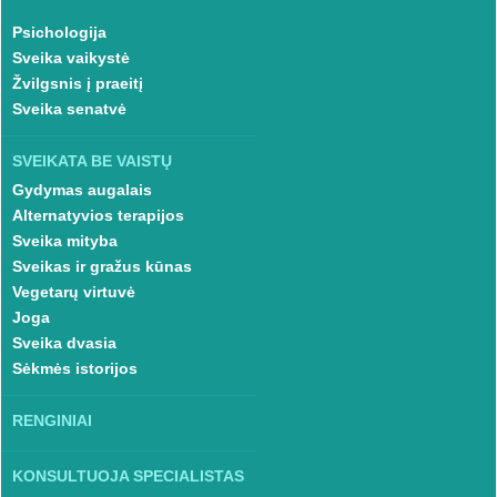
Psichologija
Sveika vaikystė
Žvilgsnis į praeitį
Sveika senatvė
SVEIKATA BE VAISTŲ
Gydymas augalais
Alternatyvios terapijos
Sveika mityba
Sveikas ir gražus kūnas
Vegetarų virtuvė
Joga
Sveika dvasia
Sėkmės istorijos
RENGINIAI
KONSULTUOJA SPECIALISTAS