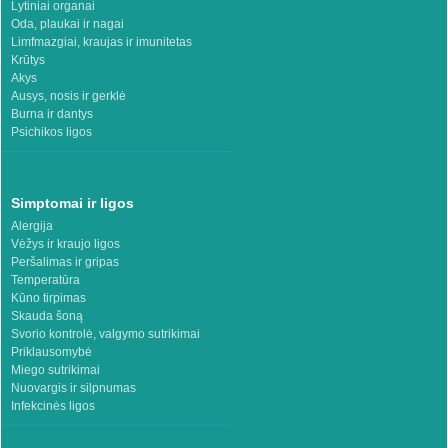
Lytiniai organai
Oda, plaukai ir nagai
Limfmazgiai, kraujas ir imunitetas
Krūtys
Akys
Ausys, nosis ir gerklė
Burna ir dantys
Psichikos ligos
Simptomai ir ligos
Alergija
Vėžys ir kraujo ligos
Peršalimas ir gripas
Temperatūra
Kūno tirpimas
Skauda šoną
Svorio kontrolė, valgymo sutrikimai
Priklausomybė
Miego sutrikimai
Nuovargis ir silpnumas
Infekcinės ligos