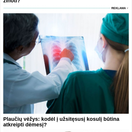
žinoti?
REKLAMA
Plaučių vėžys: kodėl į užsitęsusį kosulį būtina
atkreipti dėmesį?