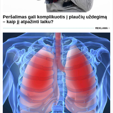
Peršalimas gali komplikuotis į plaučių uždegimą
– kaip jį atpažinti laiku?
REKLAMA