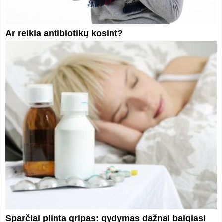
Ar reikia antibiotikų kosint?
Sparčiai plinta gripas: gydymas dažnai baigiasi