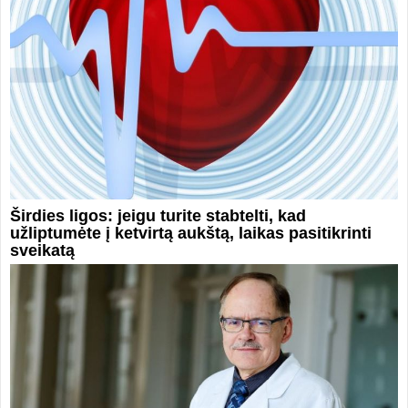
Širdies ligos: jeigu turite stabtelti, kad
užliptumėte į ketvirtą aukštą, laikas pasitikrinti
sveikatą