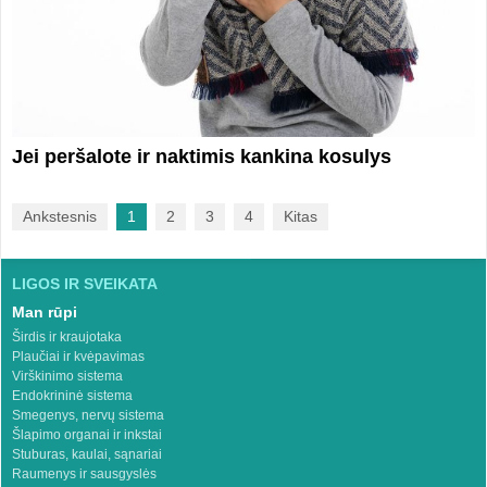
Jei peršalote ir naktimis kankina kosulys
Ankstesnis
1
2
3
4
Kitas
LIGOS IR SVEIKATA
Man rūpi
Širdis ir kraujotaka
Plaučiai ir kvėpavimas
Virškinimo sistema
Endokrininė sistema
Smegenys, nervų sistema
Šlapimo organai ir inkstai
Stuburas, kaulai, sąnariai
Raumenys ir sausgyslės